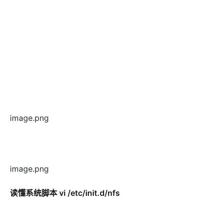
image.png
image.png
读懂系统脚本 vi /etc/init.d/nfs