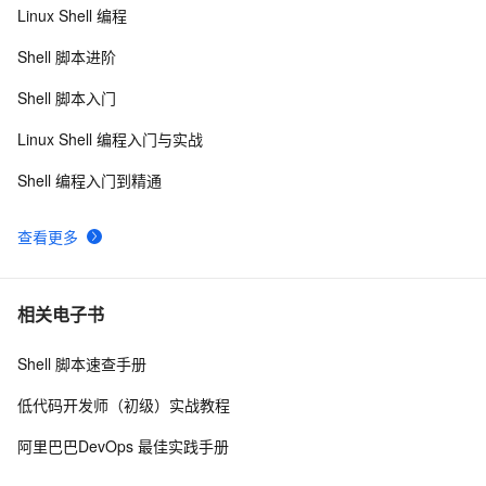
Linux Shell 编程
shell查询当前时间
8
8
Shell 脚本进阶
利用 SHELL 的 ITaskbarList 接口控制 TaskBar 图标
417
9
Shell 脚本入门
数组-在Shell脚本中的基本使用介绍
7
10
Linux Shell 编程入门与实战
Shell 编程入门到精通
查看更多
相关电子书
Shell 脚本速查手册
低代码开发师（初级）实战教程
阿里巴巴DevOps 最佳实践手册