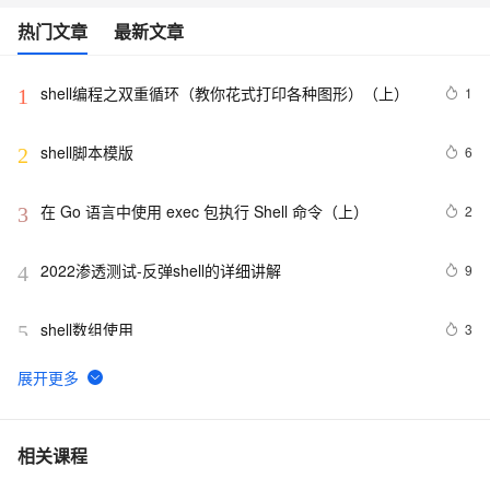
热门文章
最新文章
shell编程之双重循环（教你花式打印各种图形）（上）
1
1
shell脚本模版
6
2
在 Go 语言中使用 exec 包执行 Shell 命令（上）
2
3
2022渗透测试-反弹shell的详细讲解
9
4
shell数组使用
3
5
Unix整理笔记——基本shell脚本编程——里程碑M14
2
6
shell脚本之一
6
7
相关课程