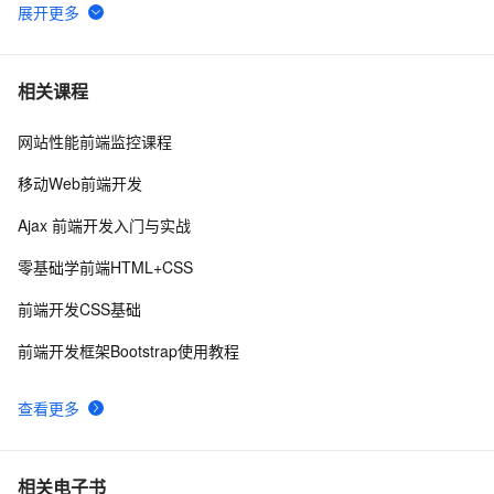
2022 前端包管理方案-pnpm 和 corepack
5
6
而桌面app向来是web前端开发开发人员下意识的避开方
2
7
相关课程
网站性能前端监控课程
前端常见的HTTP状态码
9
8
移动Web前端开发
前端组件之Bootstrap与Ant design of Vue
6
9
Ajax 前端开发入门与实战
探索现代前端工程化工具与流程：提升开发效率和项目质
6
10
零基础学前端HTML+CSS
量
前端开发CSS基础
前端开发框架Bootstrap使用教程
查看更多
相关电子书