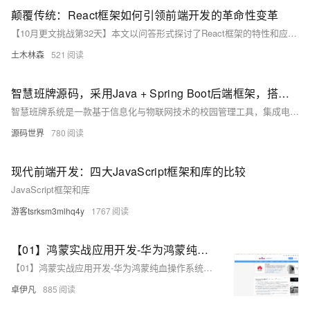
颠覆传统：React框架如何引领前端开发的革命性变革
【10月更文挑战第32天】本文以问答形式探讨了React框架的特性和应用。React是一款由Facebook推出的JavaScript库，以其虚拟DOM机制和组件化设计，成为构建高性能单页面应用的理想选择。文章介绍了如何开始一个React项目、组件化思想的体现、性能优化方法、表单处理及路由实现等内容，帮助开发者更好地理解和使用React。
土木林森
521
智慧班牌源码，采用Java + Spring Boot后端框架，搭配Vue2前端技术，支持SaaS云部署
智慧班牌系统是一款基于信息化与物联网技术的校园管理工具，集成电子屏显示、人脸识别及数据交互功能，实现班级信息展示、智能考勤与家校互通。系统采用Java + Spring Boot后端框架，搭配Vue2前端技术，支持SaaS云部署与私有化定制。核心功能涵盖信息发布、考勤管理、教务处理及数据分析，助力校园文化建设与教学优化。其综合性和可扩展性有效打破数据孤岛，提升交互体验并降低管理成本，适用于日常教学、考试管理和应急场景，为智慧校园建设提供全面解决方案。
源码世界
780
现代前端开发：四大JavaScript框架和库的比较
JavaScript框架和库
游客tsrksm3mlhq4y
1767
【01】鸿蒙实战应用开发-华为鸿蒙纯血操作系统Harmony OS NEXT-项目开发实战-优雅草卓伊凡拟开发一个一站式家政服务平台-前期筹备-暂定取名斑马家政软件系统-本项目前端开源-服务端采用优雅草蜻蜓Z系统-搭配ruoyi框架admin后台-全过程实战项目分享-从零开发到上线
【01】鸿蒙实战应用开发-华为鸿蒙纯血操作系统Harmony OS NEXT-项目开发实战-优雅草卓伊凡拟开发一个一站式家政服务平台-前期筹备-暂定取名斑马家政软件系统-本项目前端开源-服务端采用优雅草蜻蜓Z系统-搭配ruoyi框架admin后台-全过程实战项目分享-从零开发到上线
卓伊凡
885