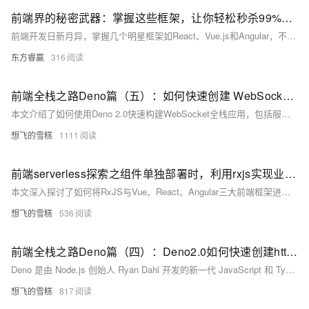
前端界的秘密武器：掌握这些框架，让你轻松秒杀99%的同行！
前端开发日新月异，掌握几个明星框架如React、Vue.js和Angular，不仅能让工作更得心应手，还能轻松超越同行。React以高效的虚拟DOM和组件化著称；Vue.js简洁易懂，灵活性高；Angular提供全面的解决方案，适合大型应用。此外，轻量级的Svelte也值得关注，其编译时处理设计提升了应用性能。掌握这些框架，结合深刻理解和灵活运用，助你在前端领域脱颖而出。
东方睿赢
316
前端全栈之路Deno篇（五）：如何快速创建 WebSocket 服务端应用 + 客户端应用 - 可能是2025最佳的Websocket全栈实时应用框架
本文介绍了如何使用Deno 2.0快速构建WebSocket全栈应用，包括服务端和客户端的创建。通过一个简单的代码示例，展示了Deno在WebSocket实现中的便捷与强大，无需额外依赖，即可轻松搭建具备基本功能的WebSocket应用。Deno 2.0被认为是最佳的WebSocket全栈应用JS运行时，适合全栈开发者学习和使用。
想飞的雪糕
1111
前端serverless探索之组件单独部署时，利用rxjs实现业务状态与vue-react-angular等框架的响应式状态映射
本文深入探讨了如何将RxJS与Vue、React、Angular三大前端框架进行集成，通过抽象出辅助方法`useRx`和`pushPipe`，实现跨框架的状态管理。具体介绍了各框架的响应式机制，展示了如何将RxJS的Observable对象转化为框架的响应式数据，并通过示例代码演示了使用方法。此外，还讨论了全局状态源与WebComponent的部署优化，以及一些实践中的改进点。这些方法不仅简化了异步编程，还提升了代码的可读性和可维护性。
想飞的雪糕
536
前端全栈之路Deno篇（四）：Deno2.0如何快速创建http一个 restfulapi/静态文件托管应用及oak框架介绍
Deno 是由 Node.js 创始人 Ryan Dahl 开发的新一代 JavaScript 和 TypeScript 运行时，旨在解决 Node.js 的设计缺陷，具备更强的安全性和内置的 TypeScript 支持。本文介绍了如何使用 Deno 内置的 `Deno.serve` 快速创建 HTTP 服务，并详细讲解了 Oak 框架的安装和使用方法，包括中间件、路由和静态文件服务等功能。Deno 和 Oak 的结合使得创建 RESTful API 变得高效且简便，非常适合快速开发和部署现代 Web 应用程序。
想飞的雪糕
817