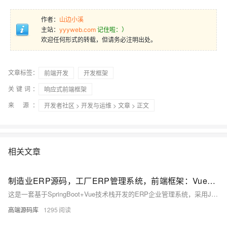
作者：
山边小溪
主站：
yyyweb.com
记住啦：）
欢迎任何形式的转载，但请务必注明出处。
文章标签：
前端开发
开发框架
关键词：
响应式前端框架
来 源：
开发者社区
>
开发与运维
>
文章
> 正文
相关文章
制造业ERP源码，工厂ERP管理系统，前端框架：Vue，后端框架：SpringBoot
这是一套基于SpringBoot+Vue技术栈开发的ERP企业管理系统，采用Java语言与vscode工具。系统涵盖采购/销售、出入库、生产、品质管理等功能，整合客户与供应商数据，支持在线协同和业务全流程管控。同时提供主数据管理、权限控制、工作流审批、报表自定义及打印、在线报表开发和自定义表单功能，助力企业实现高效自动化管理，并通过UniAPP实现移动端支持，满足多场景应用需求。
高端源码库
1295