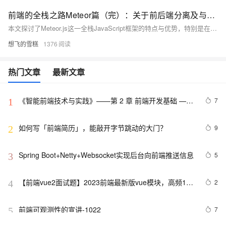
前端的全栈之路Meteor篇（完）：关于前后端分离及与各框架的对比，浅析分离之下的潜在耦合
本文探讨了Meteor.js这一全栈JavaScript框架的特点与优势，特别是在前后端分离架构中的应用。Meteor通过共享数据结构和简化全栈开发流程，实现了前后端的紧密协作。文章还对比了其他全栈框架，如Next.js、Nuxt.js等，分析了各自的优势与适用场景，最后讨论了通过定义文档归属者和用户专有数据集简化后端构建及端云数据同步的方法。
想飞的雪糕
1376
热门文章
最新文章
《智能前端技术与实践》——第 2 章 前端开发基础 ——
7
1
2.2 HTML基础——2.2.1    HTML 文档基本结构（中）
如何写「前端简历」，能敲开字节跳动的大门？
9
2
Spring Boot+Netty+Websocket实现后台向前端推送信息
5
3
【前端vue2面试题】2023前端最新版vue模块，高频17
2
4
问(上)
前端可观测性的宣讲-1022
7
5