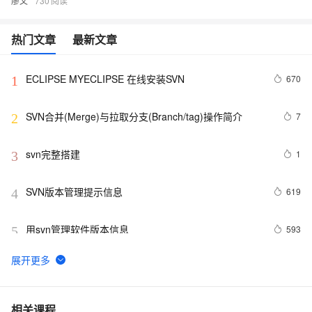
廖文
730
热门文章
最新文章
ECLIPSE MYECLIPSE 在线安装SVN
670
1
SVN合并(Merge)与拉取分支(Branch/tag)操作简介
7
2
svn完整搭建
1
3
SVN版本管理提示信息
619
4
用svn管理软件版本信息
593
5
Android Studio 用svn回退版本、svn恢复到指定版本、一
8
6
键恢复 撤回修改
myEclipse下安装SVN插件
588
7
相关课程