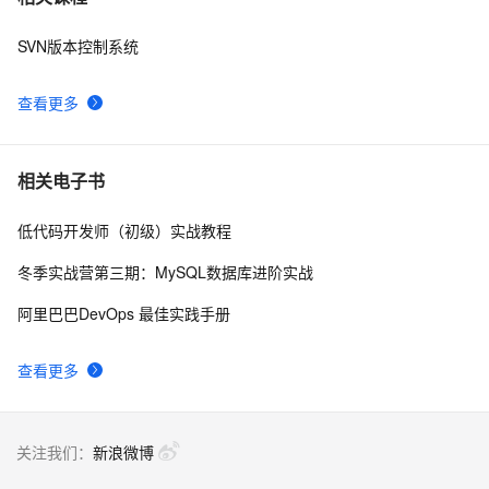
SVN版本控制系统
eclipse下迅速配置svn插件
601
8
查看更多
如何快速删除Linux下的svn隐藏文件及其他临时文件
509
9
SVN 实践
693
10
相关电子书
低代码开发师（初级）实战教程
冬季实战营第三期：MySQL数据库进阶实战
阿里巴巴DevOps 最佳实践手册
查看更多
关注我们：
新浪微博