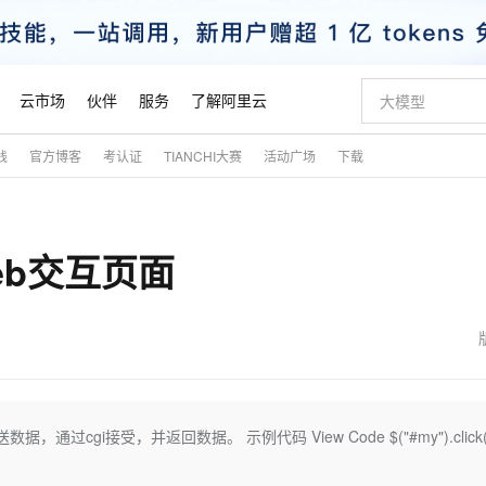
云市场
伙伴
服务
了解阿里云
践
官方博客
考认证
TIANCHI大赛
活动广场
下载
AI 特惠
数据与 API
成为产品伙伴
企业增值服务
最佳实践
价格计算器
AI 场景体
基础软件
产品伙伴合
阿里云认证
市场活动
配置报价
大模型
自助选配和估算价格
步到位
智启 AI 普惠权益
产品生态集成认证中心
企业支持计划
云上春晚
域名与网站
Qwen Audio：打造专属 AI 语音助手
千问官方 MaaS 平台，为开发者和 Agent 而生，新用户赠送 1 亿 + tokens 额度
一句话生成原生
AI Coding
阿里云Maa
2026 阿里云
云服务器 E
为企业打
数据集
Windows
大模型认证
模型
NEW
NEW
eb交互页面
格式还原
值低价云产品抢先购
至高享 1亿+免费 tokens，加速 Al 应用落地
提供智能易用的域名与建站服务
Qwen-Audio-3.0-Realtime 端到端实时语音角色扮演
输入一句话想法,
智能编程，一键
安全可靠、
产品生态伙伴
专家技术服务
云上奥运之旅
弹性计算合作
阿里云中企出
手机三要素
宝塔 Linux
全部认证
价格优势
开源旗舰模型
即刻拥有 DeepSeek-V4-Pro
阿里云 OPC 创新助力计划
千问大模型
一键部署幻兽
AI 电商营销
对象存储 O
大模型
产品生态伙伴工作台
企业增值服务台
云栖战略参考
云存储合作计
云栖大会
身份实名认证
CentOS
训练营
推动算力普惠，释放技术红利
最高返9万
真正可用的 1M 上下文,一次完成代码全链路开发
快速构建应用程序和网站，即刻迈出上云第一步
轻松解锁专属 DeepSeek-V4-Pro
至高百万元 Token 补贴，加速一人公司成长
多元化、高性能、安全可靠的大模型服务
一键购买专属
从图文生成到
云上的中国
数据库合作计
活动全景
短信
Docker
图片和
自进化智能体
5 分钟轻松部署专属 QwenPaw
Token Plan 模型订阅计划
数字证书管理服务（原SSL证书）
高效搭建 AI
AI 广告创作
无影云电脑
企业成长
NEW
HOT
信息公告
看见新力量
云网络合作计
OCR 文字识别
JAVA
越聪明
证享300元代金券
全托管，含MySQL、PostgreSQL、SQL Server、MariaDB多引擎
Qwen3.8-Max 首发尝鲜，限时加量 10 倍，夜间低至2折
实现全站HTTPS，呈现可信的WEB访问
从聊天伙伴进化为能主动干活的本地数字员工
图文、视频一
随时随地安
魔搭 Mode
Kimi-K3
HappyHors
NEW
loud
服务实践
官网公告
金融模力时刻
Salesforce O
版
发票查验
全能环境
Claude Code + GStack 打造工程团队
千问办公，限时限量积分加倍
Qoder
低代码高效构
AI 建站
短信服务
过cgi接受，并返回数据。 示例代码 View Code $("#my").click(
型
NEW
作计划
Kimi 最新旗舰模型，长程编程与推理利器
让文字生成流
计划
创新中心
魔搭 ModelSc
健康状态
理服务
让AI从“聊天伙伴”进化为能干活的“数字员工”
安装技能 GStack，拥有专属 AI 工程团队
你的AI工作搭子，覆盖日常办公高频场景
面向真实软件的智能体编程平台
0 代码专业建
客户案例
天气预报查询
操作系统
态合作计划