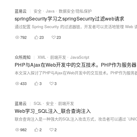
蓝易云
|
安全
Java
数据安全/隐私保护
springSecurity学习之springSecurity过滤web请求
792
23
23
众所周知
|
XML
前端开发
JavaScript
PHP与Ajax在Web开发中的交互技术。PHP作为服
433
3
3
蓝易云
|
SQL
安全
前端开发
Web学习_SQL注入_联合查询注入
982
2
2