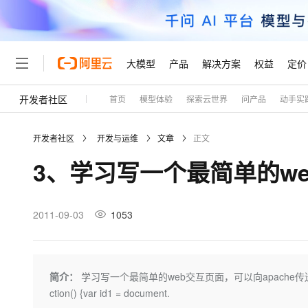
大模型
产品
解决方案
权益
定价
开发者社区
首页
模型体验
探索云世界
问产品
动手实
大模型
产品
解决方案
权益
定价
云市场
伙伴
服务
了解阿里云
精选产品
精选解决方案
普惠上云
产品定价
精选商城
成为销售伙伴
售前咨询
为什么选择阿里云
千问AI平台
开发者社区
开发与运维
文章
正文
了解云产品的定价详情
大模型服务平台百炼
睿译宝，AI翻译排版一
普惠上云 官方力荐
分销伙伴
在线服务
网站建设
什么是云计算
大
3、学习写一个最简单的w
大模型服务与应用平台
上传文档即自动完成翻译和
云服务器38元/年起，超
咨询伙伴
多端小程序
技术领先
云上成本管理
售后服务
轻量应用服务器
GLM-5.2：长任务时代
官方推荐返现计划
大模型
精选产品
精选解决方案
Salesforce 国际版订阅
稳定可靠
管理和优化成本
推荐新用户得奖励，单订单
销售伙伴合作计划
2011-09-03
1053
自助服务
友盟天域
安全合规
人工智能与机器学习
AI
文本生成
云数据库 RDS
Hermes Agent，打造
云工开物
无影生态合作计划
在线服务
观测云
分析师报告
自主进化，持久记忆，越用
高校专属算力普惠，学生认
计算
互联网应用开发
Qwen3.8-Max
HOT
Salesforce On Alibaba C
工单服务
Tuya 物联网平台阿里云
研究报告与白皮书
人工智能平台 PAI
快速拥有专属 OpenClaw
简介：
学习写一个最简单的web交互页面，可以向apache传送数据，通
大模
Consulting Partner 合
大数据
容器
智能体时代全能旗舰模型
免费试用
短信专区
一站式AI开发、训练和推
ction() {var id1 = document.
蓝凌 OA
AI 大模型销售与服务生
现代化应用