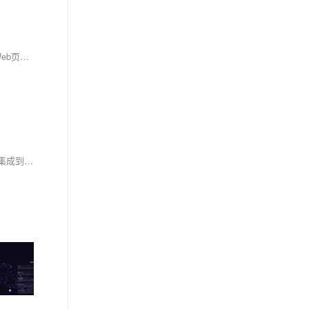
H5页面制作利用HTML5、CSS3和JavaScript技术，结合H5编辑器或框架（如Adobe Dreamweaver、Ionic），注重移动设备兼容性与响应式布局。Web页面制作则基于传统HTML、CSS和JavaScript，借助文本编辑器或IDE完成开发。两者区别在于技术版本、交互性和浏览器支持：H5更互动、现代，但可能不兼容旧浏览器；Web页面更静态、兼容性广。根据需求选择：高交互选H5，广泛兼容选Web。
Handsontable 是一款功能强大的 JavaScript 数据表格组件，提供类 Excel 的交互体验。支持实时协作、数据绑定、公式计算等企业级功能，可轻松集成到 React/Vue/Angular 等主流框架。