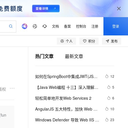
文档
备案
控制台
注册
登录
个人
积分
发布
验
作计划
器
AI 活动
专业服务
服务伙伴合作计划
开发者社区
加入我们
产品动态
服务平台百炼
阿里云 OPC 创新助力计划
热门文章
最新文章
一站式生成采购清单，支持单品或批量购买
可编辑精美 PPT 文稿
S产品伙伴计划（繁花）
峰会
CS
造的大模型服务与应用开发平台
Agency Agents：拥有专属领域专家
AI 生产力先锋
Al MaaS 服务伙伴赋能合作
域名
博文
Careers
至高可申请百万元
Qwen3.8-Max 模型上线
 轻松生成专业的 PPT
开启高性价比 AI 编程新体验
弹性可伸缩的云计算服务
先锋实践拓展 AI 生产力的边界
多领域专家智能体,一键组建 AI 虚拟交付团队
Token 补贴，五大权
计划
海大会
伙伴信用分合作计划
商标
问答
社会招聘
如何在SpringBoot中集成JWT(JSON 
12
益加速 OPC 成功
帕鲁游戏服务器
SS
HappyHorse 打造一站式影视创作平台
飞天发布时刻
HOT
Open Search 向量检索版支
划
备案
电子书
校园招聘
Web Token)鉴权
联机服务器，轻松开启游戏
视频创作，一键激活电商全链路生产力
稳定、安全、高性价比、高性能的云存储服务
所见，即是所愿
持视频检索 Pipeline 功能
可视化编排打通从文字构思到成片全链路闭环
更多支持
【Java Web编程 十三】深入理解
5
版权
划
公司注册
镜像站
视频生成
语音识别与合成
JDBC规范
 智能体与工作流应用
漫剧工坊：一站式动画创作平台
AI 实训营
应用身份服务 (IDaaS)
轻松简单地开发Web Services 2
6
合作伙伴培训与认证
划
上云迁移
站生成，高效打造优质广告素材
全接入的云上超级电脑
通过阿里云百炼高效搭建AI应用,助力高效开发
快速生产连贯的高质量长漫剧
从基础到进阶，Agent 创客手把手教你
OpenClaw 管理能力上线
lScope
我要反馈
e-1.1-T2V
Qwen3-TTS-Flash
AngularJS 五大特性，加快 Web 应
10
查询合作伙伴
n Alibaba Cloud ISV 合作
代维服务
建企业门户网站
10 分钟搭建微信、支付宝小程序
fun
MaxCompute MaxFrame 提
用开发
畅细腻的高质量视频
离线语音合成大模型，多语言方言自适应，低延迟高稳定
创新加速
Windows Defender 导致 Web IIS 服
ope
登录合作伙伴管理后台
23
我要建议
站，无忧落地极速上线
以可视化方式快速构建移动和 PC 门户网站
国内短信简单易用，安全可靠，秒级触达，全球覆盖200+国家和地区。
高效部署网站，快速应用到小程序
供自动弹性内存功能
务异常停止排查