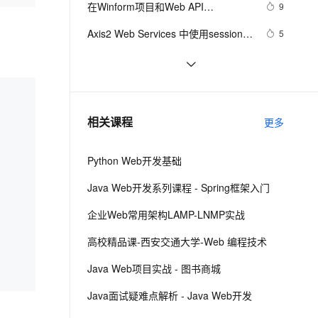
安全
在Winform项目和Web API
我要投诉
e-1.1-I2V
Cosyvoice-V3-Flash
9
PolarDB
上云场景组合购
Milvus 弹性伸缩功能新增节
伴
的.NetCore项目中使用Serilog 来记录
漫剧创作，剧本、分镜、视频高效生成
100%兼容MySQL、PostgreSQL，兼容Oracle，支持集中和分布式
覆盖90%+业务场景，专享组合折扣价
点支持范围
畅自然，细节丰富
高表现力语音合成大模型，语音克隆听感自然
VPN
Axis2 Web Services 中使用session的
5
日志信息
配置及使用方法
ernetes 版 ACK
云聚AI 严选权益
AI 原生数据库服务发布
SSL 证书
DWR3访问WEB元素的两种方法
3
2V
Fun-ASR
，一键激活高效办公新体验
理容器应用的 K8s 服务
精选AI产品，从模型到应用全链提效
Agent 数据网关
文戏情感细腻自然，动作戏激烈拳拳到肉，实现更强表演能力
支持中英文自由切换，具备更强的噪声鲁棒性
堡垒机
【WEB安全】详解信息泄漏漏洞
8
AI 用量加速计划
云原生数据库 PolarDB
防火墙
、识别商机，让客服更高效、服务更出色。
Web乱码解决方法
新老同享，达量后返
Agentic Database 发布
11
相关课程
更多
主机安全
应用
Python Web开发基础
千问办公
NEW
AI 应用及服务市场
的智能体编程平台
一站式AI生产力平台
Java Web开发系列课程 - Spring框架入门
AI 应用
伶鹊
企业Web常用架构LAMP-LNMP实战
企业级人与Agent协作平台，接入和调度多个数字员工
智能客服平台，对话机器人、对话分析、智能外呼
大模型
高校精品课-西安交通大学-Web 编程技术
大模型服务平台百炼 - 全妙
自然语言处理
Java Web项目实战 - 图书商城
应用创作平台
多模态内容创作工具，已接入 DeepSeek
数据标注
Java面试疑难点解析 - Java Web开发
机器学习