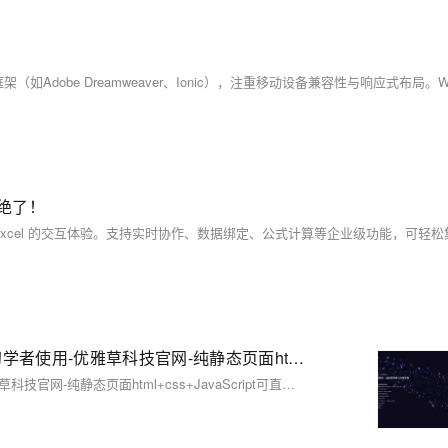
器绝了！
【2025优雅草开源计划进行中01】-针对web前端开发初学者使用-优雅草科技官网-纯静态页面html+css+JavaScript可直接下载使用-开源-首页为优雅草吴银满工程师原创-优雅草卓伊凡发布
【2025优雅草开源计划进行中01】-针对web前端开发初学者使用-优雅草科技官网-纯静态页面html+css+JavaScript可直接下载使用-开源-首页为优雅草吴银满工程师原创-优雅草卓伊凡发布