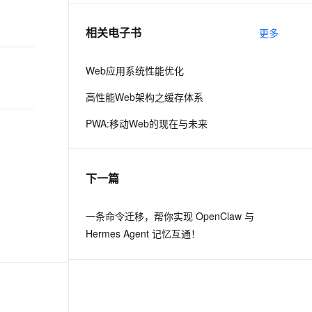
相关电子书
更多
息提取
与 AI 智能体进行实时音视频通话
从文本、图片、视频中提取结构化的属性信息
构建支持视频理解的 AI 音视频实时通话应用
Web应用系统性能优化
t.diy 一步搞定创意建站
构建大模型应用的安全防护体系
高性能Web架构之缓存体系
通过自然语言交互简化开发流程,全栈开发支持
通过阿里云安全产品对 AI 应用进行安全防护
PWA:移动Web的现在与未来
下一篇
一条命令迁移，帮你实现 OpenClaw 与
Hermes Agent 记忆互通！