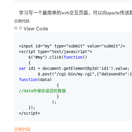
存储
天池大赛
Qwen3.7-Plus
云解析DNS
解决方案免费试用 新老
电子合同
最高领取价值200元试用
能看、能想、能动手的多模
安全
网络与CDN
学习写一个最简单的
web
交互页面，可以向
apache
传送
AI 算法大赛
畅捷通
示例代码
大数据开发治理平台 Data
AI 产品 免费试用
网络
安全
云开发大赛
Qwen3-VL-Plus
Tableau 订阅
View Code
1亿+ 大模型 tokens 和 
可观测
入门学习赛
中间件
AI空中课堂在线直播课
云防火墙
140+云产品 免费试用
上云与迁云
<
input id
=
"
my
"
 type
=
"
submit
"
 value
=
"
submit
"/
>
云原生的云上边界网络安全
产品新客免费试用，最长1
数据库
<
script type
=
"
text/javascript
"
>
生态解决方案
大模型服务
    $(
"
#my
"
).click(
function
()
企业出海
大模型ACA认证体验
大数据计算
    {
助力企业全员 AI 认知与能
行业生态解决方案
var
 id1 
=
 document.getElementById(
'
id1
'
).value;
千问AI平台-Token Plan
政企业务
媒体服务
        $.post(
"
/cgi-bin/my.cgi
"
,{
"
datasendto
"
:i
开发者生态解决方案
function
(data)
企业服务与云通信
                {        
千问AI平台-模型体验
AI 开发和 AI 应用解决
//
data中保存返回的数据
在线体验全尺寸、多种模态
域名与网站
                }
              );
Happy 系列大模型
终端用户计算
    });
<
/
script>
Serverless
示例代码
开发工具