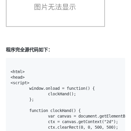
程序完全源代码如下：
<html>

<head>

<script>

	window.onload = function() {

		clockHand();

	};

	function clockHand() {

		var canvas = document.getElementById("canvas1");

		ctx = canvas.getContext("2d");

		ctx.clearRect(0, 0, 500, 500);
