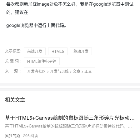
每次都刷新加载image对象不怎么好，我是在google浏览器中测试
的，建议在
google浏览器中运行上面代码。
文章标签：
前端开发
HTML5
移动开发
关键词：
HTML组件电子钟
来 源：
开发者社区
>
开发与运维
>
文章
> 正文
相关文章
基于HTML5+Canvas绘制的鼠标跟随三角形碎片光标动画代码
基于HTML5+Canvas绘制的鼠标跟随三角形碎片光标动画特效代码，很有意思，一团三角形碎片跟随鼠标的移动，不冗长、不笨重，反而有一种很轻盈的感觉，非常不错
疯狂的猿
296