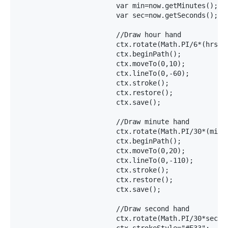
			var min=now.getMinutes();

			var sec=now.getSeconds();

			//Draw hour hand

			ctx.rotate(Math.PI/6*(hrs+(min/60)+(sec/3600)));

			ctx.beginPath();

			ctx.moveTo(0,10);

			ctx.lineTo(0,-60);

			ctx.stroke();

			ctx.restore();

			ctx.save();

			//Draw minute hand

			ctx.rotate(Math.PI/30*(min+(sec/60)));

			ctx.beginPath();

			ctx.moveTo(0,20);

			ctx.lineTo(0,-110);

			ctx.stroke();

			ctx.restore();

			ctx.save();

			//Draw second hand

			ctx.rotate(Math.PI/30*sec);
