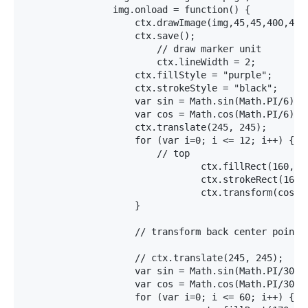
		img.onload = function() { 

		    ctx.drawImage(img,45,45,400,400);

		    ctx.save();

			// draw marker unit

			ctx.lineWidth = 2;

		    ctx.fillStyle = "purple";

		    ctx.strokeStyle = "black";

		    var sin = Math.sin(Math.PI/6);  

		    var cos = Math.cos(Math.PI/6); 

		    ctx.translate(245, 245);

		    for (var i=0; i <= 12; i++) {  

		    	// top

				ctx.fillRect(160,-7.5,30,10);

				ctx.strokeRect(160,-7.5,30,10);

				ctx.transform(cos, sin, -sin, cos, 0, 0);  	

		    }

		    // transform back center point

		    // ctx.translate(245, 245);

		    var sin = Math.sin(Math.PI/30);  

		    var cos = Math.cos(Math.PI/30); 

		    for (var i=0; i <= 60; i++) {  
