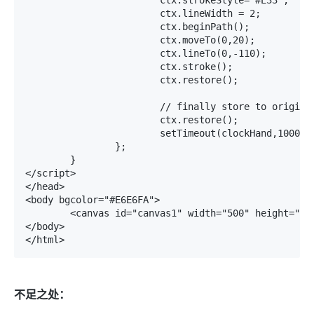
			ctx.strokeStyle="#E33";

			ctx.lineWidth = 2;

			ctx.beginPath();

			ctx.moveTo(0,20);

			ctx.lineTo(0,-110);

			ctx.stroke();

			ctx.restore();

			// finally store to originall point

			ctx.restore();

			setTimeout(clockHand,1000);

		};

	}

</script>

</head>

<body bgcolor="#E6E6FA">

	<canvas id="canvas1" width="500" height="500">electronic clock</canvas>

</body>

不足之处：