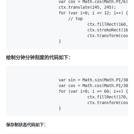
		    var cos = Math.cos(Math.PI/6); 

		    ctx.translate(245, 245);

		    for (var i=0; i <= 12; i++) {  

		    	// top

				ctx.fillRect(160,-7.5,30,10);

				ctx.strokeRect(160,-7.5,30,10);

				ctx.transform(cos, sin, -sin, cos, 0, 0);  	

		    }
绘制分钟分钟刻度的代码如下：
		    var sin = Math.sin(Math.PI/30);  

		    var cos = Math.cos(Math.PI/30); 

		    for (var i=0; i <= 60; i++) {  

				ctx.fillRect(170,-5,10,2);

				ctx.transform(cos, sin, -sin, cos, 0, 0); 	

		    }
保存制状态代码如下：