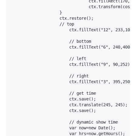
				ctx.fillRect(170,-5,10,2);

				ctx.transform(cos, sin, -sin, cos, 0, 0); 	

		    }

		    ctx.restore();

		    // top

			ctx.fillText("12", 233,100);

			// bottom

			ctx.fillText("6", 240,400);

			// left

			ctx.fillText("9", 90,252);

			// right

			ctx.fillText("3", 395,250);

			// get time

			ctx.save();

			ctx.translate(245, 245);

			ctx.save();

			// dynamic show time

			var now=new Date();

			var hrs=now.getHours();
