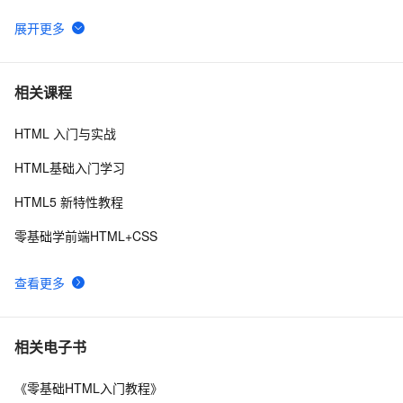
《智能前端技术与实践》——第 2 章 前端开发基础 ——
3
6
2.2 HTML基础——2.2.1    HTML 文档基本结构（中）
html5手机网站需要加的那些meta/link标签，html5 meta
9
7
相关课程
全解
HTML 入门与实战
【01】完成新年倒计时页面-蛇年新年快乐倒计时领取礼
7
8
物放烟花html代码优雅草科技央千澈写采用
HTML基础入门学习
html5+div+CSS+JavaScript-优雅草卓伊凡-做一条关于新
Vue 结合html2canvas和jsPDF实现html页面转pdf 
1
9
年的代码分享给你们-为了C站的分拼一下子
HTML5 新特性教程
IIS MIME类型问题(html5 video 本地打开可以，IIS打开
3
10
零基础学前端HTML+CSS
不了)
查看更多
相关电子书
《零基础HTML入门教程》