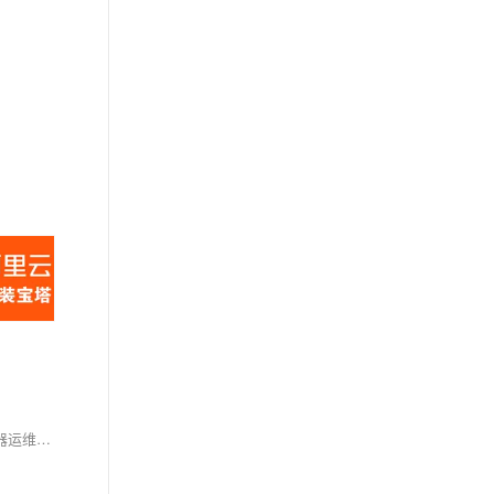
本内容以表格形式对比了五款工具（宝塔面板、1Panel、gmSSH、Xterminal）的功能定位、用户界面、核心功能、适用场景等关键维度。涵盖服务器运维、容器化管理、SSH客户端及跨平台支持等方面，帮助用户根据需求选择合适的工具。适合开发者、运维人员及中小企业技术团队参考。