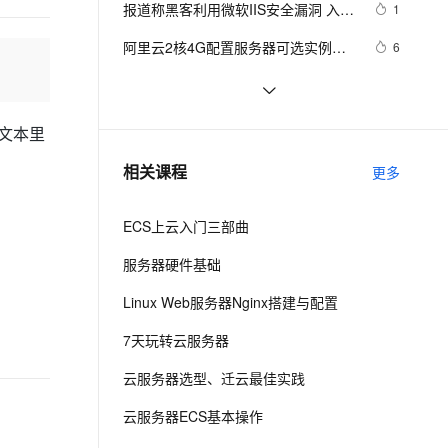
安全
报道称黑客利用微软IIS安全漏洞 入侵
我要投诉
e-1.1-I2V
Cosyvoice-V3-Flash
1
PolarDB
上云场景组合购
Milvus 弹性伸缩功能新增节
伴
大学服务器
漫剧创作，剧本、分镜、视频高效生成
100%兼容MySQL、PostgreSQL，兼容Oracle，支持集中和分布式
覆盖90%+业务场景，专享组合折扣价
点支持范围
畅自然，细节丰富
高表现力语音合成大模型，语音克隆听感自然
VPN
阿里云2核4G配置服务器可选实例及
6
收费价格参考
ernetes 版 ACK
云聚AI 严选权益
AI 原生数据库服务发布
SSL 证书
卖爆了！阿里云99元服务器新老用户
10
2V
Fun-ASR
，一键激活高效办公新体验
理容器应用的 K8s 服务
精选AI产品，从模型到应用全链提效
Agent 数据网关
同享，续费不涨价！
文戏情感细腻自然，动作戏激烈拳拳到肉，实现更强表演能力
支持中英文自由切换，具备更强的噪声鲁棒性
堡垒机
 使用阿里云服务器ESC部署Flask项
5
文本里
AI 用量加速计划
云原生数据库 PolarDB
目，完成个人开发WebGIS系统的公
防火墙
、识别商机，让客服更高效、服务更出色。
Android Socket与服务器通信通用
新老同享，达量后返
Agentic Database 发布
5
相关课程
网发布
更多
Demo
主机安全
应用
ECS上云入门三部曲
千问办公
NEW
AI 应用及服务市场
的智能体编程平台
一站式AI生产力平台
服务器硬件基础
AI 应用
伶鹊
Linux Web服务器Nginx搭建与配置
企业级人与Agent协作平台，接入和调度多个数字员工
智能客服平台，对话机器人、对话分析、智能外呼
大模型
7天玩转云服务器
大模型服务平台百炼 - 全妙
自然语言处理
云服务器选型、迁云最佳实践
应用创作平台
多模态内容创作工具，已接入 DeepSeek
数据标注
云服务器ECS基本操作
机器学习