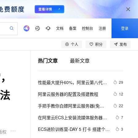
文档
备案
控制台
注册
登录
个人
积分
发布
验
作计划
器
AI 活动
专业服务
服务伙伴合作计划
开发者社区
加入我们
产品动态
服务平台百炼
阿里云 OPC 创新助力计划
热门文章
最新文章
一站式生成采购清单，支持单品或批量购买
io：打造专属 AI 语音助手
S产品伙伴计划（繁花）
峰会
CS
造的大模型服务与应用开发平台
一句话生成原生可编辑精美 PPT 文稿
AI 生产力先锋
Al MaaS 服务伙伴赋能合作
域名
博文
Careers
至高可申请百万元
Qwen3.8-Max 模型上线
常，
开启高性价比 AI 编程新体验
弹性可伸缩的云计算服务
Qwen-Audio-3.0-Realtime 端到端实时语音角色扮演
输入一句话想法, 轻松生成专业的 PPT
先锋实践拓展 AI 生产力的边界
Token 补贴，五大权
计划
海大会
伙伴信用分合作计划
商标
问答
社会招聘
性能最大提升60%，阿里云第八代企
29
益加速 OPC 成功
eek-V4-Pro
SS
一键部署幻兽帕鲁游戏服务器
飞天发布时刻
HOT
Open Search 向量检索版支
划
备案
电子书
校园招聘
业级实例ECS g8i正式上线
无法
pSeek-V4-Pro
视频创作，一键激活电商全链路生产力
稳定、安全、高性价比、高性能的云存储服务
一键购买专属联机服务器，轻松开启游戏
所见，即是所愿
持视频检索 Pipeline 功能
更多支持
阿里云服务器的配置及搭建教程
12
划
公司注册
镜像站
视频生成
语音识别与合成
专属 QwenPaw
漫剧工坊：一站式动画创作平台
AI 实训营
HOT
应用身份服务 (IDaaS)
手把手教你白嫖阿里云服务器(免费
22
合作伙伴培训与认证
划
上云迁移
站生成，高效打造优质广告素材
全接入的云上超级电脑
从聊天伙伴进化为能主动干活的本地数字员工
快速生产连贯的高质量长漫剧
从基础到进阶，Agent 创客手把手教你
OpenClaw 管理能力上线
领服务器)
lScope
我要反馈
e-1.1-T2V
Qwen3-TTS-Flash
在阿里云ECS上安装流媒体服务器软
7
查询合作伙伴
n Alibaba Cloud ISV 合作
代维服务
建企业门户网站
10 分钟搭建微信、支付宝小程序
MaxCompute MaxFrame 提
件Ti Top Streamer
畅细腻的高质量视频
离线语音合成大模型，多语言方言自适应，低延迟高稳定
创新加速
ECS进阶训练营-DAY 5 打卡 搭建个人
ope
登录合作伙伴管理后台
3
我要建议
站，无忧落地极速上线
以可视化方式快速构建移动和 PC 门户网站
国内短信简单易用，安全可靠，秒级触达，全球覆盖200+国家和地区。
高效部署网站，快速应用到小程序
供自动弹性内存功能
版权
Leanote云笔记本