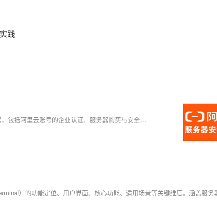
程实践
。
）
本文详细介绍了从注册阿里云账号到使用宝塔面板安装网站的完整流程，包括阿里云账号的企业认证、服务器购买与安全规则配置、宝塔面板的安装及网站部署等步骤。通过图文并茂的方式，帮助用户轻松完成阿里云服务器的搭建和管理。适合新手快速上手，实现网站从零到有的全过程。如果觉得有用，别忘了点赞收藏！