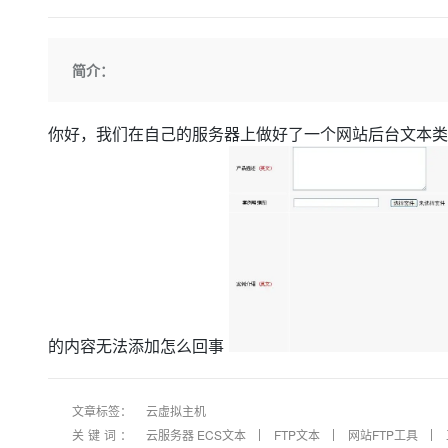
存储
天池大赛
Qwen3.7-Plus
云解析DNS
解决方案免费试用 新老
电子合同
最高领取价值200元试用
能看、能想、能动手的多模
安全
网络与CDN
AI 算法大赛
畅捷通
简介：
大数据开发治理平台 Data
AI 产品 免费试用
网络
安全
云开发大赛
Qwen3-VL-Plus
Tableau 订阅
1亿+ 大模型 tokens 和 
可观测
入门学习赛
中间件
AI空中课堂在线直播课
你好，我们在自己的服务器上做好了一个网站后台文本类
云防火墙
140+云产品 免费试用
上云与迁云
云原生的云上边界网络安全
产品新客免费试用，最长1
数据库
生态解决方案
大模型服务
企业出海
大模型ACA认证体验
大数据计算
助力企业全员 AI 认知与能
行业生态解决方案
千问AI平台-Token Plan
政企业务
媒体服务
开发者生态解决方案
企业服务与云通信
千问AI平台-模型体验
AI 开发和 AI 应用解决
在线体验全尺寸、多种模态
域名与网站
的内容无法添加怎么回事
Happy 系列大模型
终端用户计算
Serverless
文章标签：
云虚拟主机
关键词：
云服务器 ECS文本
FTP文本
网站FTP工具
开发工具