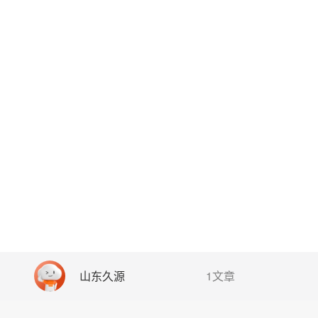
山东久源
1文章