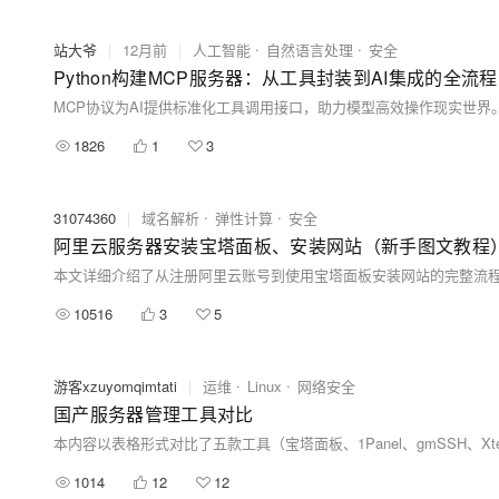
站大爷
|
12月前
|
人工智能
自然语言处理
安全
Python构建MCP服务器：从工具封装到AI集成的全流
MCP协议为AI提供标准化工具调用接口，助力模型高效操作现实世界
1826
1
3
31074360
|
域名解析
弹性计算
安全
阿里云服务器安装宝塔面板、安装网站（新手图文教程
10516
3
5
游客xzuyomqimtati
|
运维
Linux
网络安全
国产服务器管理工具对比
1014
12
12