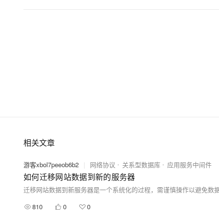
大模型解决方案
迁移与运维管理
快速部署 Dify，高效搭建 
专有云
10 分钟在聊天系统中增加
相关文章
游客xbol7peeob6b2
|
网络协议
关系型数据库
应用服务中间件
如何迁移网站数据到新的服务器
810
0
0