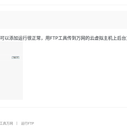
Deepseek-v4-pro
HappyHors
同享
万小智 AI 建站低至 15元/月
Qoder CN
AI 短剧/漫剧
云原生数据库 
快递物流查询
WordPress
成为服务伙
高校合作
点，立即开启云上创新
覆盖公网/内网、递归/权威、移动APP等全场景解析服务
送.CN域名，送备案服务码
基于千问大模型等，支持代码智能生成、研发智能问答
AI助力短剧
态智能体模型
旗舰 MoE 大模型，百万上下文与顶尖推理能力
图生视频，流
Ubuntu
服务生态伙伴
云工开物
企业应用
Works
Night Plan 支持 Qwen 3.8-Max
云原生大数据计算服务 MaxCompute
AI 办公
容器服务 Kub
NEW
GLM-5.2
Wan2.7-T
Red Hat
30+ 款产品免费体验
Data Agent 驱动的一站式 Data+AI 开发治理平台
夜间 5 折，Qwen/Meoo/TokenPlan 客户专享
面向分析的企业级SaaS模式云数据仓库
AI智能应用
提供一站式管
科研合作
视觉 Coding、空间感知、多模态思考等全面升级
1M上下文，专为长程任务能力而生
ERP
堂（旗舰版）
SUSE
可以添加运行很正常，用FTP工具传到万网的云虚拟主机上后台
智能客服
CRM
防护产品
2个月
自动承接线索
建站小程序
OA 办公系统
AI 应用构建
大模型原生
力提升
财税管理
模板建站
Qoder
大模型服务平台百炼-应用模版
HOT
NEW
面向真实软件
个人版上线、团队版降价；千问3.8-Max首发发尝鲜
丰富多元化的应用模版和解决方案
400电话
定制建站
万有无界
大模型服务平台百炼-智能体
方案
广告营销
模板小程序
的模型效果
灵活可视化地构建企业级 Agent
定制小程序
秒悟
人工智能平台 PAI
APP 开发
云端极速 AI 
新一代 AI 视频生成模型，深度适配广告营销等场景
AI Native 的算法工程平台，一站式完成建模、训练、推理服务部署
建站系统
工具万网
运行FTP