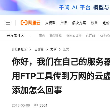
大模型
产品
解决方案
权益
定价
开发者社区
首页
模型体验
探索云世界
问产品
动手实
大模型
产品
解决方案
权益
定价
云市场
伙伴
服务
了解阿里云
精选产品
精选解决方案
普惠上云
产品定价
精选商城
成为销售伙伴
售前咨询
为什么选择阿里云
千问AI平台
开发者社区
云计算
文章
正文
了解云产品的定价详情
大模型服务平台百炼
千问办公，解锁你的工作
普惠上云 官方力荐
分销伙伴
在线服务
网站建设
什么是云计算
大
你好，我们在自己的服务
大模型服务与应用平台
企业级Agent产品，直接
云服务器38元/年起，超
咨询伙伴
多端小程序
技术领先
云上成本管理
售后服务
轻量应用服务器
Agency Agents：拥
官方推荐返现计划
大模型
精选产品
精选解决方案
Salesforce 国际版订阅
稳定可靠
用FTP工具传到万网的云
管理和优化成本
推荐新用户得奖励，单订单
销售伙伴合作计划
自助服务
友盟天域
安全合规
人工智能与机器学习
AI
文本生成
云数据库 RDS
HappyHorse 打造一
云工开物
无影生态合作计划
在线服务
添加怎么回事
观测云
分析师报告
高校专属算力普惠，学生认
计算
互联网应用开发
Qwen3.8-Max
HOT
Salesforce On Alibaba C
工单服务
Tuya 物联网平台阿里云
研究报告与白皮书
人工智能平台 PAI
快速拥有专属 OpenClaw
大模
Consulting Partner 合
大数据
容器
智能体时代全能旗舰模型
免费试用
短信专区
一站式AI开发、训练和推
2016-05-09
3304
蓝凌 OA
AI 大模型销售与服务生
现代化应用