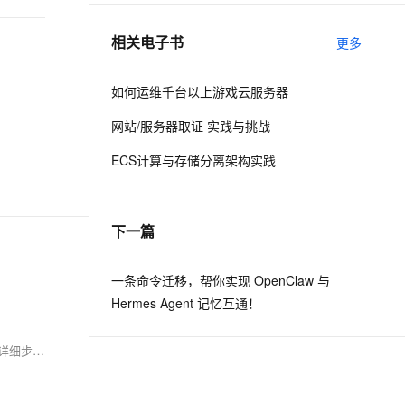
相关电子书
更多
息提取
与 AI 智能体进行实时音视频通话
从文本、图片、视频中提取结构化的属性信息
构建支持视频理解的 AI 音视频实时通话应用
如何运维千台以上游戏云服务器
t.diy 一步搞定创意建站
构建大模型应用的安全防护体系
网站/服务器取证 实践与挑战
通过自然语言交互简化开发流程,全栈开发支持
通过阿里云安全产品对 AI 应用进行安全防护
ECS计算与存储分离架构实践
下一篇
一条命令迁移，帮你实现 OpenClaw 与
Hermes Agent 记忆互通！
迁移网站数据到新服务器是一个系统化的过程，需谨慎操作以避免数据丢失或服务中断。小编为您整理发布如何迁移网站数据到新的服务器，以下是详细步骤和注意事项。