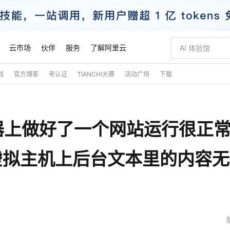
云市场
伙伴
服务
了解阿里云
践
官方博客
考认证
TIANCHI大赛
活动广场
下载
AI 特惠
数据与 API
成为产品伙伴
企业增值服务
最佳实践
价格计算器
AI 场景体
基础软件
产品伙伴合
阿里云认证
市场活动
配置报价
大模型
自助选配和估算价格
新方式
睿译宝，AI翻译排版一步到位
智启 AI 普惠权益
产品生态集成认证中心
企业支持计划
云上春晚
域名与网站
千问官方 MaaS 平台，为开发者和 Agent 而生，新用户赠送 1 亿 + tokens 额度
Qwen Aud
AI Coding
阿里云Maa
2026 阿里云
云服务器 E
为企业打
数据集
Windows
大模型认证
模型
NEW
NEW
器上做好了一个网站运行很正
交付可用成果
值低价云产品抢先购
上传文档即自动完成翻译和格式还原
至高享 1亿+免费 tokens，加速 Al 应用落地
提供智能易用的域名与建站服务
智能编程，一键
安全可靠、
产品生态伙伴
专家技术服务
云上奥运之旅
弹性计算合作
阿里云中企出
手机三要素
宝塔 Linux
全部认证
价格优势
有专属领域专家
GLM-5.2：长任务时代开源旗舰模型
阿里云 OPC 创新助力计划
千问大模型
即刻拥有 DeepS
AI 电商营销
对象存储 O
大模型
产品生态伙伴工作台
企业增值服务台
云栖战略参考
云存储合作计
云栖大会
身份实名认证
CentOS
训练营
虚拟主机上后台文本里的内容
推动算力普惠，释放技术红利
最高返9万
多领域专家智能体,一键组建 AI 虚拟交付团队
快速构建应用程序和网站，即刻迈出上云第一步
至高百万元 Token 补贴，加速一人公司成长
多元化、高性能、安全可靠的大模型服务
真正可用的 1M 上下文,一次完成代码全链路开发
轻松解锁专属 Dee
从图文生成到
云上的中国
数据库合作计
活动全景
短信
Docker
图片和
站式影视创作平台
Hermes Agent，打造自进化智能体
Token Plan 模型订阅计划
数字证书管理服务（原SSL证书）
5 分钟轻松部署
AI 广告创作
无影云电脑
企业成长
NEW
信息公告
看见新力量
云网络合作计
OCR 文字识别
JAVA
证享300元代金券
可视化编排打通从文字构思到成片全链路闭环
全托管，含MySQL、PostgreSQL、SQL Server、MariaDB多引擎
自主进化，持久记忆，越用越聪明
Qwen3.8-Max 首发尝鲜，限时加量 10 倍，夜间低至2折
实现全站HTTPS，呈现可信的WEB访问
图文、视频一
随时随地安
魔搭 Mode
Kimi-K3
HappyHors
NEW
loud
服务实践
官网公告
金融模力时刻
Salesforce O
版
发票查验
全能环境
Claude Code + GStack 打造工程团队
千问办公，限时限量积分加倍
Qoder
低代码高效构
AI 建站
短信服务
型
NEW
作计划
Kimi 最新旗舰模型，长程编程与推理利器
让文字生成流
计划
创新中心
魔搭 ModelSc
健康状态
理服务
让AI从“聊天伙伴”进化为能干活的“数字员工”
安装技能 GStack，拥有专属 AI 工程团队
你的AI工作搭子，覆盖日常办公高频场景
面向真实软件的智能体编程平台
0 代码专业建
客户案例
天气预报查询
操作系统
态合作计划