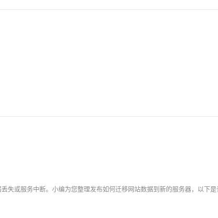
AI 应用
10分钟微调：让0.6B模型媲美235B模
多模态数据信
型
依托云原生高可用架构,实现Dify私有化部署
用1%尺寸在特定领域达到大模型90%以上效果
一个 AI 助手
超强辅助，Bol
即刻拥有 DeepSeek-R1 满血版
在企业官网、通讯软件中为客户提供 AI 客服
多种方案随心选，轻松解锁专属 DeepSeek