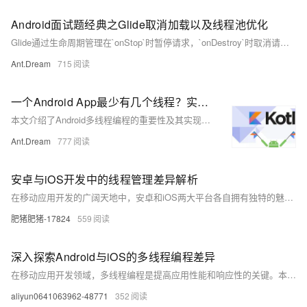
Android面试题经典之Glide取消加载以及线程池优化
Glide通过生命周期管理在`onStop`时暂停请求，`onDestroy`时取消请求，减少资源浪费。在`EngineJob`和`DecodeJob`中使用`cancel`方法标记任务并中断数据获取。当网络请求被取消时，`HttpUrlFetcher`的`cancel`方法设置标志，之后的数据获取会返回`null`，中断加载流程。Glide还使用定制的线程池，如AnimationExecutor、diskCacheExecutor、sourceExecutor和newUnlimitedSourceExecutor，其中某些禁止网络访问，并根据CPU核心数动态调整线程数。
Ant.Dream
715
一个Android App最少有几个线程？实现多线程的方式有哪些？
本文介绍了Android多线程编程的重要性及其实现方法，涵盖了基本概念、常见线程类型（如主线程、工作线程）以及多种多线程实现方式（如`Thread`、`HandlerThread`、`Executors`、Kotlin协程等）。通过合理的多线程管理，可大幅提升应用性能和用户体验。
Ant.Dream
777
安卓与iOS开发中的线程管理差异解析
在移动应用开发的广阔天地中，安卓和iOS两大平台各自拥有独特的魅力。如同东西方文化的差异，它们在处理多线程任务时也展现出不同的哲学。本文将带你穿梭于这两个平台之间，比较它们在线程管理上的核心理念、实现方式及性能考量，助你成为跨平台的编程高手。
肥猪肥猪-17824
559
深入探索Android与iOS的多线程编程差异
在移动应用开发领域，多线程编程是提高应用性能和响应性的关键。本文将对比分析Android和iOS两大平台在多线程处理上的不同实现机制，探讨它们各自的优势与局限性，并通过实例展示如何在这两个平台上进行有效的多线程编程。通过深入了解这些差异，开发者可以更好地选择适合自己项目需求的技术和策略，从而优化应用的性能和用户体验。
aliyun0641063962-48771
352