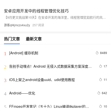
安卓应用开发中的线程管理优化技巧
【9月更文挑战第10天】在安卓开发的海洋里，线程管理犹如航行的风帆，掌握好它，能让应用乘风破浪，反之则可能遭遇性能的暗礁。本文将通过浅显易懂的语言和生动的比喻，带你探索如何优雅地处理安卓中的线程问题，从基础的线程创建到高级的线程池运用，让你的应用运行更加流畅。
游客qf4jmczx4xu2y
257
热门文章
最新文章
[Android] 缓存机制
8489
1
告别手动埋点！Android 无侵入式数据采集方案深度解
17
2
析
iOS上架之android设备uuid、udid使用教程
11
3
Android——优化
642
4
FFmpeg开发笔记（五十九）Linux编译ijkplayer的
10
5