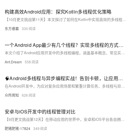
构建高效Android应用：探究Kotlin多线程优化策略
【10月更文挑战第11天】本文探讨了如何在Kotlin中实现高效的多线程方案，特别是在Android应用开发中。通过介绍Kotlin协程的基础知识、异步数据加载的实际案例，以及合理使用不同调度器的方法，帮助开发者提升应用性能和用户体验。
东方睿赢
330
一个Android App最少有几个线程？实现多线程的方式有哪些？
本文介绍了Android应用开发中的多线程编程，涵盖基本概念、常见实现方式及最佳实践。主要内容包括主线程与工作线程的作用、多线程的多种实现方法（如 `Thread`、`HandlerThread`、`Executors` 和 Kotlin 协程），以及如何避免内存泄漏和合理使用线程池。通过有效的多线程管理，可以显著提升应用性能和用户体验。
Ant.Dream
558
🧠Android多线程与异步编程实战！告别卡顿，让应用响应如丝般顺滑！🧵
在Android开发中，为应对复杂应用场景和繁重计算任务，多线程与异步编程成为保证UI流畅性的关键。本文将介绍Android中的多线程基础，包括Thread、Handler、Looper、AsyncTask及ExecutorService等，并通过示例代码展示其实用性。AsyncTask适用于简单后台操作，而ExecutorService则能更好地管理复杂并发任务。合理运用这些技术，可显著提升应用性能和用户体验，避免内存泄漏和线程安全问题，确保UI更新顺畅。
众所周知
626
安卓与iOS开发中的线程管理对比
【9月更文挑战第12天】在移动应用的世界中，安卓和iOS平台各自拥有庞大的用户群体。开发者们在这两个平台上构建应用时，线程管理是他们必须面对的关键挑战之一。本文将深入探讨两大平台在线程管理方面的异同，通过直观的代码示例，揭示它们各自的设计理念和实现方式，帮助读者更好地理解如何在安卓与iOS开发中高效地处理多线程任务。
肥猪肥猪-17824
349