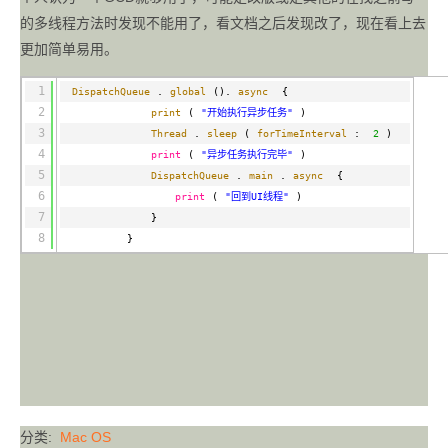
的多线程方法时发现不能用了，看文档之后发现改了，现在看上去
更加简单易用。
1
DispatchQueue
.
global
().
async
{
2
print
(
"开始执行异步任务"
)
3
Thread
.
sleep
(
forTimeInterval
:
2
)
4
print
(
"异步任务执行完毕"
)
5
DispatchQueue
.
main
.
async
{
6
print
(
"回到UI线程"
)
7
}
8
}
分类:
Mac OS