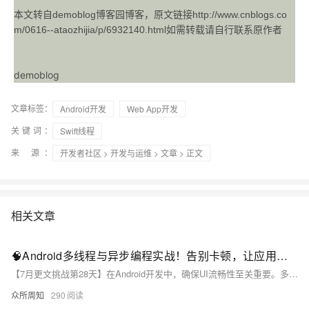
本文转自demoblog博客园博客，原文链接http://www.cnblogs.co
m/0616--ataozhijia/p/6932140.html如需转载请自行联系原作者
demoblog
文章标签：
Android开发
Web App开发
关键词：
Swift线程
来 源：
开发者社区
>
开发与运维
>
文章
> 正文
相关文章
🧠Android多线程与异步编程实战！告别卡顿，让应用响应如丝般顺滑！🧵
【7月更文挑战第28天】在Android开发中，确保UI流畅性至关重要。多线程与异步编程技术可将耗时操作移至后台，避免阻塞主线程。我们通常采用`Thread`类、`Handler`与`Looper`、`AsyncTask`及`ExecutorService`等进行多线程编程。
众所周知
290