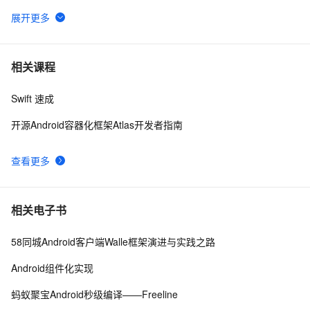
Android平台so库
Android--简单的画画板实例代码
641
6
Android事件分发详解(五)——Touch事件传递验证
759
7
相关课程
Swift 速成
Android Socket与服务器通信通用Demo
519
8
开源Android容器化框架Atlas开发者指南
Android布局变化时动画效果的现实(一)
514
9
查看更多
android launcher2
655
10
相关电子书
58同城Android客户端Walle框架演进与实践之路
Android组件化实现
蚂蚁聚宝Android秒级编译——Freeline