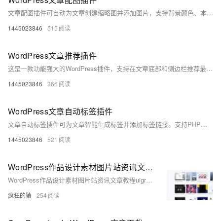
文章配图插件可自动为文章创建缩略图并添加图片，支持背景颜色、本地图片和Pixabay图片三种配图方式。功能包括设置缩略图参数、添加标题文字、虚化背景、生成特色图片等。注意事项涵盖主题兼容性、图片来源限制及文件管理。更新后新增多图添加、Pixabay搜索配图等功能，提升使用灵活性与内容丰富度。
1445023846
515
WordPress文章推荐插件
这是一款功能强大的WordPress插件，支持在文章底部和侧边栏推荐最新、随机、相关文章及标签。主要特点包括：无需依赖文章标签即可实现相关文章推荐；支持全文索引搜索，提升搜索速度与准确性；可自定义侧边栏HTML模板和样式；兼容默认搜索功能替换，优化搜索体验。插件适合技术新手和进阶用户，提供免费技术支持，但默认列表样式如需改为图文样式需额外收费。注意：全文索引功能需MySQL 5.7及以上版本。
1445023846
366
WordPress文章自动标签插件
文章自动标签插件可为文章智能生成标签并添加标签链接。支持PHP、SCWS及结巴分词，可设置字段、最少字数与语言限制，还支持SEO优化和自定义标签类型。注意事项包括仅无标签时生成，且结巴分词需更多内存。更新内容含新增分词方式与绑定功能，截图展示设置界面与效果。
1445023846
521
WordPress作品设计素材图片站资讯文章教程uigreat主题
WordPress作品设计素材图片站资讯文章教程uigreat主题
疯狂的猿
254