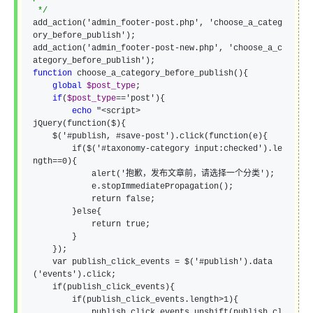
*/
add_action(
'admin_footer-post.php', 'choose_a_categ
ory_before_publish'
);

add_action(
'admin_footer-post-new.php', 'choose_a_c
ategory_before_publish'
function
 choose_a_category_before_publish(){

global
$post_type
;

if
(
$post_type
=='post'
){

echo
 "
<script>

jQuery(function($){

    $('#publish, #save-post').click(function(e){

        if($('#taxonomy-category input:checked').le
ngth==0){

            alert('抱歉，发布文章前，请选择一个分类');

            e.stopImmediatePropagation();

            return false;

        }else{

            return true;

        }

    });

    var publish_click_events = $('#publish').data
('events').click;

    if(publish_click_events){

        if(publish_click_events.length>1){

            publish_click_events.unshift(publish_cl