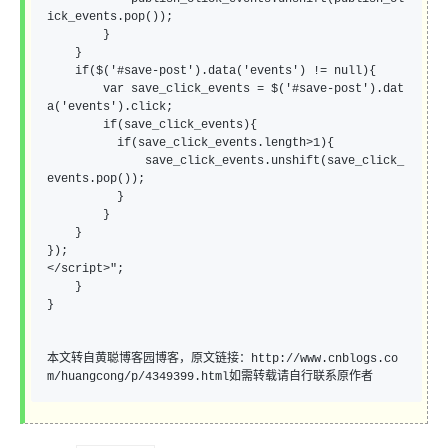
ick_events.pop());

        }

    }

    if($('#save-post').data('events') != null){

        var save_click_events = $('#save-post').dat
a('events').click;

        if(save_click_events){

          if(save_click_events.length>1){

              save_click_events.unshift(save_click_
events.pop());

          }

        }

    }

});

</script>
"
;

    }

}

本文转自黄聪博客园博客，原文链接：http://www.cnblogs.co
m/huangcong/p/4349399.html如需转载请自行联系原作者