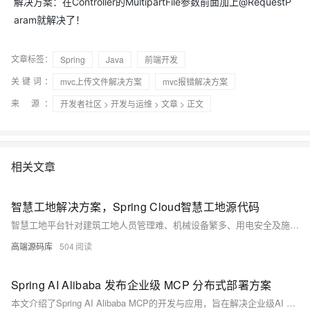
解决方案：在Controller的MultipartFile参数前面加上@RequestP
aram就解决了！
文章标签：
Spring
Java
前端开发
关键词：
mvc上传文件解决方案
mvc报错解决方案
来 源：
开发者社区
>
开发与运维
>
文章
> 正文
相关文章
智慧工地解决方案，Spring Cloud智慧工地源代码
智慧工地平台针对建筑工地人员管理难、机械设备繁多、用电安全及施工环境复杂等问题，通过集成应用和硬件设备，实现数据互联互通与集中展示。基于微服务架构（Java+Spring Cloud+UniApp+MySql），平台支持PC端、手机端、平板端、大屏端管理，涵盖人员实名制、工资考勤、视频AI监控、绿色施工、危大工程监测、物料管理和安全质量管理等功能，助力施工现场的数字化、智能化综合管理，提升效率与安全性。
高端源码库
504
Spring AI Alibaba 发布企业级 MCP 分布式部署方案
本文介绍了Spring AI Alibaba MCP的开发与应用，旨在解决企业级AI Agent在分布式环境下的部署和动态更新问题。通过集成Nacos，Spring AI Alibaba实现了流量负载均衡及节点变更动态感知等功能。开发者可方便地将企业内部业务系统发布为MCP服务或开发自己的AI Agent。文章详细描述了如何通过代理应用接入存量业务系统，以及全新MCP服务的开发流程，并提供了完整的配置示例和源码链接。未来，Spring AI Alibaba计划结合Nacos3的mcp-registry与mcp-router能力，进一步优化Agent开发体验。