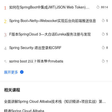
如何在SpringBoot中集成JWT(JSON Web Token)鉴
8614
1
权
Spring Boot+Netty+Websocket实现后台向前端推送信息
5
2
F版本SpringCloud 3—大白话Eureka服务注册与发现
5
3
Spring Security-退出登录和CSRF 
8
4
spring boot 2以上版本整合mybatis
1
5
一个基于 Spring Boot 的项目骨架，少造轮子！ 
6
6
Spring Cloud微服务面试题
6
7
相关课程
全面讲解Spring Cloud Alibaba技术栈（知识精讲+项目实战）第一阶段
spring boot 集成websocket与shiro的坑
7
8
精通Spring Cloud Alibaba