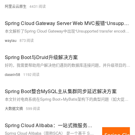
阿里云云原生
4431
Spring Cloud Gateway Server Web MVC报错“Unsupported transfer encoding: chunked”解决
本文解析了Spring Cloud Gateway中出现“Unsupported transfer encoding: chunked”错误的原因，指出该问题源于Feign依赖的HTTP客户端与服务端的`chunked`传输编码不兼容，并提供了具体的解决方案。通过规范Feign客户端接口的返回类型，可有效避免该异常，提升系统兼容性与稳定性。
waylau
873
Spring Boot与Druid升级解决方案
好的，我需要帮助用户解决他们遇到的数据库连接问题，并升级项目的依赖。首先，用户提供的错误信息是关于Spring Boot应用在初始化数据源时抛出的异常，具体是Druid连接池验证连接失败。同时，用户希望升级项目的依赖版本。
dasein58
1192
Spring Boot整合MySQL主从集群同步延迟解决方案
本文针对电商系统在Spring Boot+MyBatis架构下的典型问题（如大促时订单状态延迟、库存超卖误判及用户信息更新延迟）提出解决方案。核心内容包括动态数据源路由（强制读主库）、大事务拆分优化以及延迟感知补偿机制，配合MySQL参数调优和监控集成，有效将主从延迟控制在1秒内。实际测试表明，在10万QPS场景下，订单查询延迟显著降低，超卖误判率下降98%。
大数据文摘
599
Spring Cloud Alibaba：一站式微服务解决方案
Spring Cloud Alibaba（简称SCA） 是一个基于 Spring Cloud 构建的开源微服务框架，专为解决分布式系统中的服务治理、配置管理、服务发现、消息总线等问题而设计。