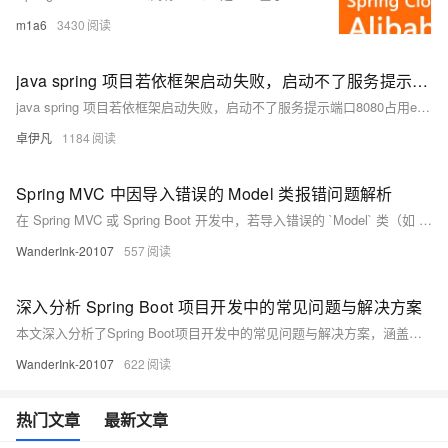
m1a6
3430
java spring 项目若依框架启动失败，启动不了服务提示端口8080占用escription: Web server failed to start. Port 8080 was already in use. Action: Identify and stop the process that’s listening on port 8080 or configure this application to listen on another port-优雅草卓伊凡解决方案
java spring 项目若依框架启动失败，启动不了服务提示端口8080占用escription: Web server failed to start. Port 8080 was already in use. Action: Identify and stop the process that’s listening on port 8080 or configure this application to listen on another port-优雅草卓伊凡解决方案
卓伊凡
1184
Spring MVC 中因导入错误的 Model 类报错问题解析
在 Spring MVC 或 Spring Boot 开发中，若导入错误的 `Model` 类（如 `ch.qos.logback.core.model.Model`），会导致无法解析 `addAttribute` 方法的错误。正确类应为 `org.springframework.ui.Model`。此问题通常因 IDE 自动导入错误类引起。解决方法包括：删除错误导入、添加正确包路径、验证依赖及清理缓存。确保代码中正确使用 Spring 提供的 `Model` 接口以实现前后端数据传递。
WanderInk-20107
557
深入分析 Spring Boot 项目开发中的常见问题与解决方案
本文深入分析了Spring Boot项目开发中的常见问题与解决方案，涵盖视图路径冲突（Circular View Path）、ECharts图表数据异常及SQL唯一约束冲突等典型场景。通过实际案例剖析问题成因，并提供具体解决方法，如优化视图解析器配置、改进数据查询逻辑以及合理使用外键约束。同时复习了Spring MVC视图解析原理与数据库完整性知识，强调细节处理和数据验证的重要性，为开发者提供实用参考。
WanderInk-20107
622
热门文章
最新文章