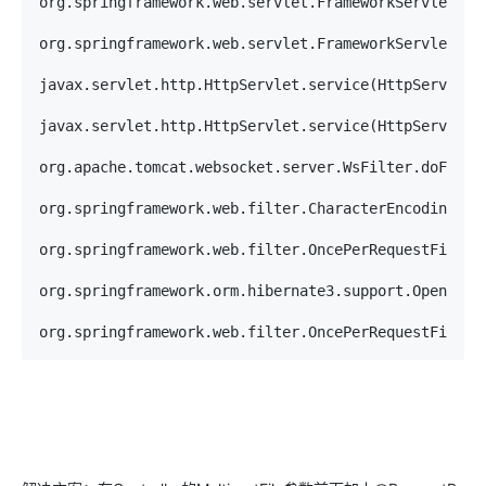
org.springframework.web.servlet.FrameworkServlet.pro
org.springframework.web.servlet.FrameworkServlet.doP
javax.servlet.http.HttpServlet.service(HttpServlet.j
javax.servlet.http.HttpServlet.service(HttpServlet.j
org.apache.tomcat.websocket.server.WsFilter.doFilter
org.springframework.web.filter.CharacterEncodingFil
org.springframework.web.filter.OncePerRequestFilter.
org.springframework.orm.hibernate3.support.OpenSess
org.springframework.web.filter.OncePerRequestFilter