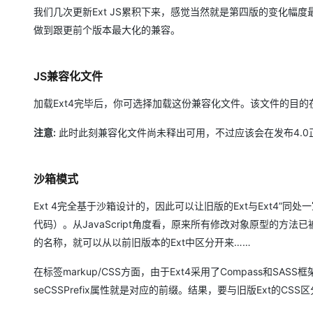
大模型解决方案
我们几次更新Ext JS累积下来，感觉当然就是第四版的变化幅
迁移与运维管理
做到跟更前个版本最大化的兼容。
快速部署 Dify，高效搭建 
专有云
JS兼容化文件
10 分钟在聊天系统中增加
加载Ext4完毕后，你可选择加载这份兼容化文件。该文件的目的
注意:
此时此刻兼容化文件尚未释出可用，不过应该会在发布4.0
沙箱模式
Ext 4完全基于沙箱设计的，因此可以让旧版的Ext与Ext4”
代码）。从JavaScript角度看，原来所有修改对象原型的方法
的名称，就可以从以前旧版本的Ext中区分开来……
在标签markup/CSS方面，由于Ext4采用了Compass和SA
seCSSPrefix属性就是对应的前缀。结果，要与旧版Ext的C