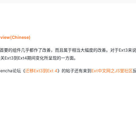
Deepseek-v4-pro
HappyHors
同享
万小智 AI 建站低至 15元/月
Qoder CN
AI 短剧/漫剧
云原生数据库 
快递物流查询
WordPress
成为服务伙
高校合作
点，立即开启云上创新
覆盖公网/内网、递归/权威、移动APP等全场景解析服务
送.CN域名，送备案服务码
基于千问大模型等，支持代码智能生成、研发智能问答
AI助力短剧
态智能体模型
旗舰 MoE 大模型，百万上下文与顶尖推理能力
图生视频，流
Ubuntu
服务生态伙伴
云工开物
企业应用
Works
Night Plan 支持 Qwen 3.8-Max
云原生大数据计算服务 MaxCompute
AI 办公
容器服务 Kub
NEW
GLM-5.2
Wan2.7-T
Red Hat
30+ 款产品免费体验
Data Agent 驱动的一站式 Data+AI 开发治理平台
夜间 5 折，Qwen/Meoo/TokenPlan 客户专享
面向分析的企业级SaaS模式云数据仓库
AI智能应用
提供一站式管
科研合作
视觉 Coding、空间感知、多模态思考等全面升级
1M上下文，专为长程任务能力而生
ERP
view(Chinese)
堂（旗舰版）
SUSE
智能客服
CRM
防护产品
2个月
自动承接线索
个首要的组件几乎都作了改善，而且属于相当大幅度的改善。对于Ext3来说
建站小程序
OA 办公系统
AI 应用构建
大模型原生
xt3到Ext4期间变化所呈现的一方面。
力提升
财税管理
模板建站
ncha论坛《
迁移Ext3到Ext 4
》的帖子还有来到
Ext中文网之JS堂社区
Qoder
大模型服务平台百炼-应用模版
HOT
NEW
面向真实软件
个人版上线、团队版降价；千问3.8-Max首发发尝鲜
丰富多元化的应用模版和解决方案
400电话
定制建站
万有无界
大模型服务平台百炼-智能体
方案
广告营销
模板小程序
的模型效果
灵活可视化地构建企业级 Agent
定制小程序
秒悟
人工智能平台 PAI
APP 开发
云端极速 AI 
新一代 AI 视频生成模型，深度适配广告营销等场景
AI Native 的算法工程平台，一站式完成建模、训练、推理服务部署
建站系统