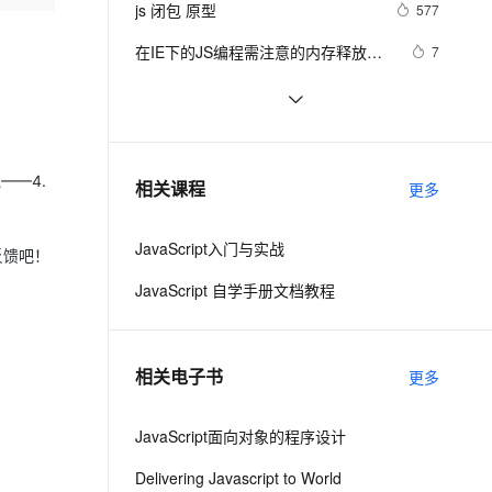
安全
js 闭包 原型
我要投诉
e-1.1-I2V
Cosyvoice-V3-Flash
577
PolarDB
上云场景组合购
Milvus 弹性伸缩功能新增节
伴
漫剧创作，剧本、分镜、视频高效生成
100%兼容MySQL、PostgreSQL，兼容Oracle，支持集中和分布式
覆盖90%+业务场景，专享组合折扣价
点支持范围
畅自然，细节丰富
高表现力语音合成大模型，语音克隆听感自然
VPN
在IE下的JS编程需注意的内存释放问
7
题
ernetes 版 ACK
云聚AI 严选权益
AI 原生数据库服务发布
SSL 证书
js 小技巧----复制
648
2V
Fun-ASR
，一键激活高效办公新体验
理容器应用的 K8s 服务
精选AI产品，从模型到应用全链提效
Agent 数据网关
文戏情感细腻自然，动作戏激烈拳拳到肉，实现更强表演能力
支持中英文自由切换，具备更强的噪声鲁棒性
堡垒机
Ajax学习-Javascript实例1
2
AI 用量加速计划
云原生数据库 PolarDB
防火墙
、识别商机，让客服更高效、服务更出色。
How JavaScript Work.
新老同享，达量后返
Agentic Database 发布
637
——4.
相关课程
更多
主机安全
应用
JavaScript入门与实战
反馈吧！
千问办公
NEW
AI 应用及服务市场
的智能体编程平台
一站式AI生产力平台
JavaScript 自学手册文档教程
AI 应用
伶鹊
企业级人与Agent协作平台，接入和调度多个数字员工
智能客服平台，对话机器人、对话分析、智能外呼
大模型
相关电子书
更多
大模型服务平台百炼 - 全妙
自然语言处理
应用创作平台
多模态内容创作工具，已接入 DeepSeek
JavaScript面向对象的程序设计
数据标注
机器学习
Delivering Javascript to World