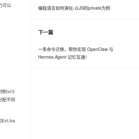
力可以
编程语言如何演化-以JS的private为例
息提取
与 AI 智能体进行实时音视频通话
从文本、图片、视频中提取结构化的属性信息
构建支持视频理解的 AI 音视频实时通话应用
下一篇
t.diy 一步搞定创意建站
构建大模型应用的安全防护体系
通过自然语言交互简化开发流程,全栈开发支持
通过阿里云安全产品对 AI 应用进行安全防护
一条命令迁移，帮你实现 OpenClaw 与
Hermes Agent 记忆互通！
Ext3
分配不同
xt.ba