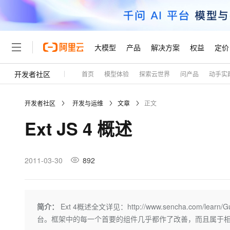
大模型
产品
解决方案
权益
定价
开发者社区
首页
模型体验
探索云世界
问产品
动手实
大模型
产品
解决方案
权益
定价
云市场
伙伴
服务
了解阿里云
精选产品
精选解决方案
普惠上云
产品定价
精选商城
成为销售伙伴
售前咨询
为什么选择阿里云
千问AI平台
开发者社区
开发与运维
文章
正文
了解云产品的定价详情
大模型服务平台百炼
千问办公，解锁你的工作
普惠上云 官方力荐
分销伙伴
在线服务
网站建设
什么是云计算
大
Ext JS 4 概述
大模型服务与应用平台
企业级Agent产品，直接
云服务器38元/年起，超
咨询伙伴
多端小程序
技术领先
云上成本管理
售后服务
轻量应用服务器
Agency Agents：拥
官方推荐返现计划
大模型
精选产品
精选解决方案
Salesforce 国际版订阅
稳定可靠
管理和优化成本
推荐新用户得奖励，单订单
销售伙伴合作计划
2011-03-30
892
自助服务
友盟天域
安全合规
人工智能与机器学习
AI
文本生成
云数据库 RDS
HappyHorse 打造一
云工开物
无影生态合作计划
在线服务
观测云
分析师报告
高校专属算力普惠，学生认
计算
互联网应用开发
Qwen3.8-Max
HOT
Salesforce On Alibaba C
工单服务
Tuya 物联网平台阿里云
研究报告与白皮书
人工智能平台 PAI
快速拥有专属 OpenClaw
简介：
Ext 4概述全文详见：http://www.sencha.com/lear
大模
Consulting Partner 合
大数据
容器
智能体时代全能旗舰模型
免费试用
短信专区
一站式AI开发、训练和推
台。框架中的每一个首要的组件几乎都作了改善，而且属于
蓝凌 OA
AI 大模型销售与服务生
现代化应用