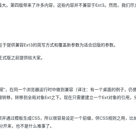
度最大。第四版带来了许多内容，这些内容并不兼容于Ext3。然而，我们尽
AI 应用
10分钟微调：让0.6B模型媲美235B模
多模态数据信
型
依托云原生高可用架构,实现Dify私有化部署
用1%尺寸在特定领域达到大模型90%以上效果
一个 AI 助手
超强辅助，Bol
即刻拥有 DeepSeek-R1 满血版
在企业官网、通讯软件中为客户提供 AI 客服
在于提供兼容Ext3的简写方式和覆盖新参数为适合旧版的参数。
多种方案随心选，轻松解锁专属 DeepSeek
正式版之前提供给大家。
同处一室“，在同一个浏览器运行时中做到兼容（译注：有一个桌面的例子，仍使用
已被转移，转移到全局对象Ext之下。现在只需要建立一个Ext对象的引用，
SS框架并通过模板生成CSS，所以很容易设定一个前缀，供CSS规则之用，比如E
SS区分开来，也不是什么难事了。