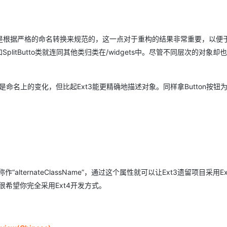
是根据严格的命名转换来规范的，这一点对于重构的结果非常重要，以便
类和SplitButto类就连同其他类归类在/widgets中。尽管不同层次的对象却
是命名上的变化，但比起Ext3能更精确地描述对象。同样拿Button按钮
lternateClassName”，通过这个属性就可以让Ext3遗留项目采用Ex
。当然，我们很希望你完全采用Ext4开发方式。