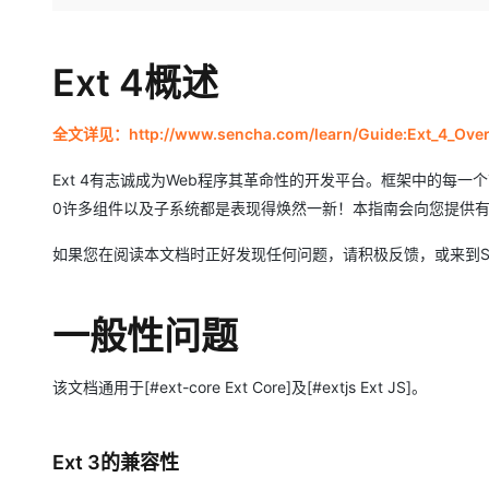
存储
天池大赛
Qwen3.7-Plus
云解析DNS
解决方案免费试用 新老
电子合同
最高领取价值200元试用
能看、能想、能动手的多模
安全
网络与CDN
AI 算法大赛
畅捷通
Ext 4概述
大数据开发治理平台 Data
AI 产品 免费试用
网络
安全
云开发大赛
Qwen3-VL-Plus
Tableau 订阅
1亿+ 大模型 tokens 和 
可观测
入门学习赛
中间件
全文详见：http://www.sencha.com/learn/Guide:Ext_4_Over
AI空中课堂在线直播课
云防火墙
140+云产品 免费试用
上云与迁云
云原生的云上边界网络安全
产品新客免费试用，最长1
数据库
Ext 4有志诚成为Web程序其革命性的开发平台。框架中的每一
生态解决方案
大模型服务
0许多组件以及子系统都是表现得焕然一新！本指南会向您提供有关E
企业出海
大模型ACA认证体验
大数据计算
助力企业全员 AI 认知与能
行业生态解决方案
如果您在阅读本文档时正好发现任何问题，请积极反馈，或来到Se
千问AI平台-Token Plan
政企业务
媒体服务
开发者生态解决方案
企业服务与云通信
一般性问题
千问AI平台-模型体验
AI 开发和 AI 应用解决
在线体验全尺寸、多种模态
域名与网站
该文档通用于[#ext-core Ext Core]及[#extjs Ext JS]。
Happy 系列大模型
终端用户计算
Serverless
Ext 3的兼容性
开发工具