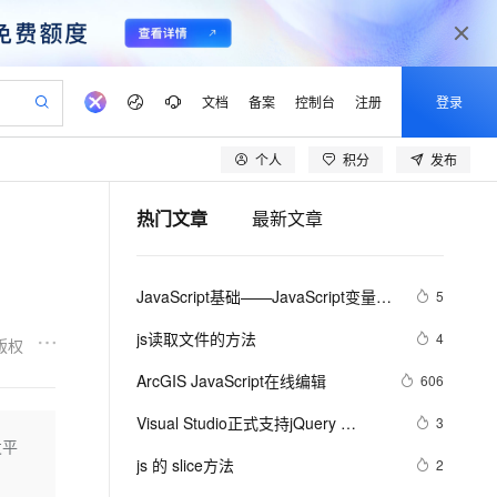
文档
备案
控制台
注册
登录
个人
积分
发布
验
作计划
器
AI 活动
专业服务
服务伙伴合作计划
开发者社区
加入我们
产品动态
服务平台百炼
阿里云 OPC 创新助力计划
热门文章
最新文章
一站式生成采购清单，支持单品或批量购买
io：打造专属 AI 语音助手
S产品伙伴计划（繁花）
峰会
CS
造的大模型服务与应用开发平台
一句话生成原生可编辑精美 PPT 文稿
AI 生产力先锋
Al MaaS 服务伙伴赋能合作
域名
博文
Careers
至高可申请百万元
Qwen3.8-Max 模型上线
开启高性价比 AI 编程新体验
弹性可伸缩的云计算服务
Qwen-Audio-3.0-Realtime 端到端实时语音角色扮演
输入一句话想法, 轻松生成专业的 PPT
先锋实践拓展 AI 生产力的边界
Token 补贴，五大权
计划
海大会
伙伴信用分合作计划
商标
问答
社会招聘
JavaScript基础——JavaScript变量名
5
益加速 OPC 成功
eek-V4-Pro
SS
一键部署幻兽帕鲁游戏服务器
飞天发布时刻
HOT
Open Search 向量检索版支
划
备案
电子书
校园招聘
称命名规范
pSeek-V4-Pro
视频创作，一键激活电商全链路生产力
稳定、安全、高性价比、高性能的云存储服务
一键购买专属联机服务器，轻松开启游戏
所见，即是所愿
持视频检索 Pipeline 功能
更多支持
js读取文件的方法
4
版权
划
公司注册
镜像站
视频生成
语音识别与合成
专属 QwenPaw
漫剧工坊：一站式动画创作平台
AI 实训营
HOT
应用身份服务 (IDaaS)
ArcGIS JavaScript在线编辑
606
合作伙伴培训与认证
划
上云迁移
站生成，高效打造优质广告素材
全接入的云上超级电脑
从聊天伙伴进化为能主动干活的本地数字员工
快速生产连贯的高质量长漫剧
从基础到进阶，Agent 创客手把手教你
OpenClaw 管理能力上线
lScope
我要反馈
e-1.1-T2V
Qwen3-TTS-Flash
Visual Studio正式支持jQuery 
3
查询合作伙伴
n Alibaba Cloud ISV 合作
代维服务
建企业门户网站
10 分钟搭建微信、支付宝小程序
发平
MaxCompute MaxFrame 提
JavaScript程式库
畅细腻的高质量视频
离线语音合成大模型，多语言方言自适应，低延迟高稳定
创新加速
js 的 slice方法
ope
登录合作伙伴管理后台
2
我要建议
站，无忧落地极速上线
以可视化方式快速构建移动和 PC 门户网站
国内短信简单易用，安全可靠，秒级触达，全球覆盖200+国家和地区。
高效部署网站，快速应用到小程序
供自动弹性内存功能