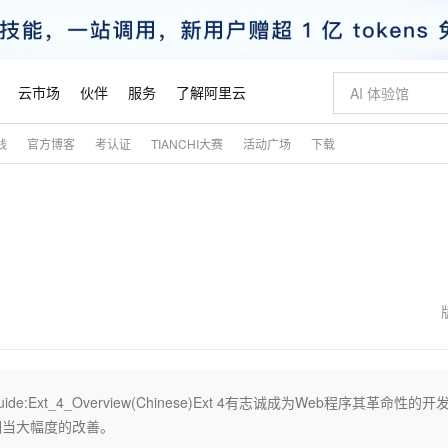
云市场
伙伴
服务
了解阿里云
践
官方博客
考认证
TIANCHI大赛
活动广场
下载
AI 特惠
数据与 API
成为产品伙伴
企业增值服务
最佳实践
价格计算器
AI 场景体
基础软件
产品伙伴合
阿里云认证
市场活动
配置报价
大模型
自助选配和估算价格
新方式
睿译宝，AI翻译排版一步到位
智启 AI 普惠权益
产品生态集成认证中心
企业支持计划
云上春晚
域名与网站
千问官方 MaaS 平台，为开发者和 Agent 而生，新用户赠送 1 亿 + tokens 额度
Qwen Aud
AI Coding
阿里云Maa
2026 阿里云
云服务器 E
为企业打
数据集
Windows
大模型认证
模型
NEW
NEW
交付可用成果
值低价云产品抢先购
上传文档即自动完成翻译和格式还原
至高享 1亿+免费 tokens，加速 Al 应用落地
提供智能易用的域名与建站服务
智能编程，一键
安全可靠、
产品生态伙伴
专家技术服务
云上奥运之旅
弹性计算合作
阿里云中企出
手机三要素
宝塔 Linux
全部认证
价格优势
有专属领域专家
GLM-5.2：长任务时代开源旗舰模型
阿里云 OPC 创新助力计划
千问大模型
即刻拥有 DeepS
AI 电商营销
对象存储 O
大模型
产品生态伙伴工作台
企业增值服务台
云栖战略参考
云存储合作计
云栖大会
身份实名认证
CentOS
训练营
推动算力普惠，释放技术红利
最高返9万
多领域专家智能体,一键组建 AI 虚拟交付团队
快速构建应用程序和网站，即刻迈出上云第一步
至高百万元 Token 补贴，加速一人公司成长
多元化、高性能、安全可靠的大模型服务
真正可用的 1M 上下文,一次完成代码全链路开发
轻松解锁专属 Dee
从图文生成到
云上的中国
数据库合作计
活动全景
短信
Docker
图片和
站式影视创作平台
Hermes Agent，打造自进化智能体
Token Plan 模型订阅计划
数字证书管理服务（原SSL证书）
5 分钟轻松部署
AI 广告创作
无影云电脑
企业成长
NEW
信息公告
看见新力量
云网络合作计
OCR 文字识别
JAVA
证享300元代金券
可视化编排打通从文字构思到成片全链路闭环
全托管，含MySQL、PostgreSQL、SQL Server、MariaDB多引擎
自主进化，持久记忆，越用越聪明
Qwen3.8-Max 首发尝鲜，限时加量 10 倍，夜间低至2折
实现全站HTTPS，呈现可信的WEB访问
图文、视频一
随时随地安
魔搭 Mode
Kimi-K3
HappyHors
NEW
loud
服务实践
官网公告
金融模力时刻
Salesforce O
版
发票查验
全能环境
Claude Code + GStack 打造工程团队
千问办公，限时限量积分加倍
Qoder
低代码高效构
AI 建站
短信服务
n/Guide:Ext_4_Overview(Chinese)Ext 4有志诚成为Web程序其革命性的开
型
NEW
作计划
Kimi 最新旗舰模型，长程编程与推理利器
让文字生成流
计划
创新中心
魔搭 ModelSc
健康状态
理服务
让AI从“聊天伙伴”进化为能干活的“数字员工”
安装技能 GStack，拥有专属 AI 工程团队
你的AI工作搭子，覆盖日常办公高频场景
面向真实软件的智能体编程平台
0 代码专业建
相当大幅度的改善。
客户案例
天气预报查询
操作系统
态合作计划