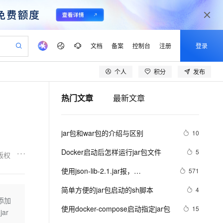
文档
备案
控制台
注册
登录
个人
积分
发布
验
作计划
器
AI 活动
专业服务
服务伙伴合作计划
开发者社区
加入我们
产品动态
服务平台百炼
阿里云 OPC 创新助力计划
热门文章
最新文章
一站式生成采购清单，支持单品或批量购买
io：打造专属 AI 语音助手
S产品伙伴计划（繁花）
峰会
CS
造的大模型服务与应用开发平台
一句话生成原生可编辑精美 PPT 文稿
AI 生产力先锋
Al MaaS 服务伙伴赋能合作
域名
博文
Careers
至高可申请百万元
Qwen3.8-Max 模型上线
开启高性价比 AI 编程新体验
弹性可伸缩的云计算服务
Qwen-Audio-3.0-Realtime 端到端实时语音角色扮演
输入一句话想法, 轻松生成专业的 PPT
先锋实践拓展 AI 生产力的边界
Token 补贴，五大权
计划
海大会
伙伴信用分合作计划
商标
问答
社会招聘
jar包和war包的介绍与区别
10
益加速 OPC 成功
eek-V4-Pro
SS
一键部署幻兽帕鲁游戏服务器
飞天发布时刻
HOT
Open Search 向量检索版支
划
备案
电子书
校园招聘
pSeek-V4-Pro
视频创作，一键激活电商全链路生产力
稳定、安全、高性价比、高性能的云存储服务
一键购买专属联机服务器，轻松开启游戏
所见，即是所愿
持视频检索 Pipeline 功能
更多支持
Docker启动后怎样运行jar包文件
5
版权
划
公司注册
镜像站
视频生成
语音识别与合成
专属 QwenPaw
漫剧工坊：一站式动画创作平台
AI 实训营
HOT
应用身份服务 (IDaaS)
使用json-lib-2.1.jar报，
571
合作伙伴培训与认证
划
上云迁移
站生成，高效打造优质广告素材
全接入的云上超级电脑
从聊天伙伴进化为能主动干活的本地数字员工
快速生产连贯的高质量长漫剧
从基础到进阶，Agent 创客手把手教你
OpenClaw 管理能力上线
org.apache.struts2.json.JSONWriter
lScope
我要反馈
e-1.1-T2V
Qwen3-TTS-Flash
简单方便的jar包启动的sh脚本
4
查询合作伙伴
 can not access a member of class 
n Alibaba Cloud ISV 合作
代维服务
建企业门户网站
10 分钟搭建微信、支付宝小程序
添加
MaxCompute MaxFrame 提
畅细腻的高质量视频
离线语音合成大模型，多语言方言自适应，低延迟高稳定
org.apache.commons.dbcp.PoolingDataSource$P
创新加速
使用docker-compose启动指定jar包
ope
登录合作伙伴管理后台
15
我要建议
站，无忧落地极速上线
以可视化方式快速构建移动和 PC 门户网站
国内短信简单易用，安全可靠，秒级触达，全球覆盖200+国家和地区。
高效部署网站，快速应用到小程序
供自动弹性内存功能
ar