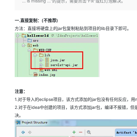
存储
天池大赛
... is missing ..."的提示，需要点击"Fix"或红灯泡解决。
Qwen3.7-Plus
云解析DNS
解决方案免费试用 新老
电子合同
最高领取价值200元试用
能看、能想、能动手的多模
安全
网络与CDN
AI 算法大赛
畅捷通
一.直接复制：(不推荐)
大数据开发治理平台 Data
AI 产品 免费试用
网络
安全
云开发大赛
Qwen3-VL-Plus
Tableau 订阅
方法：直接将硬盘上的jar包复制粘贴到项目的lib目录下即可。
1亿+ 大模型 tokens 和 
可观测
入门学习赛
中间件
AI空中课堂在线直播课
云防火墙
140+云产品 免费试用
上云与迁云
云原生的云上边界网络安全
产品新客免费试用，最长1
数据库
生态解决方案
大模型服务
企业出海
大模型ACA认证体验
大数据计算
助力企业全员 AI 认知与能
行业生态解决方案
千问AI平台-Token Plan
政企业务
媒体服务
开发者生态解决方案
企业服务与云通信
千问AI平台-模型体验
AI 开发和 AI 应用解决
注意：
在线体验全尺寸、多种模态
1.对于导入的eclipse项目，该方式添加的jar包没有任何反应，
域名与网站
2.对于在idea中创建的项目，该方式添加jar包，编译不报错，但是打开Struct
Happy 系列大模型
终端用户计算
决。
Serverless
开发工具