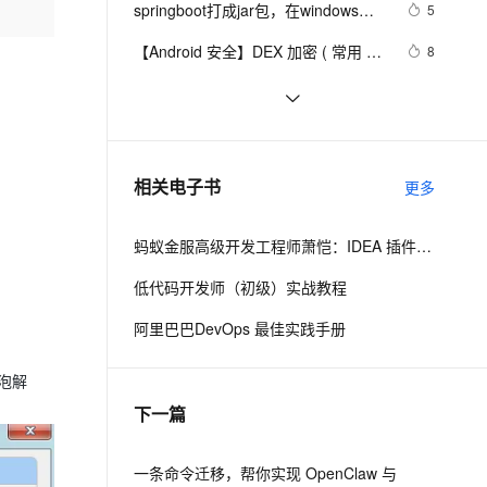
安全
springboot打成jar包，在windows上
我要投诉
e-1.1-I2V
Cosyvoice-V3-Flash
5
PolarDB
上云场景组合购
Milvus 弹性伸缩功能新增节
伴
运行出现乱码
漫剧创作，剧本、分镜、视频高效生成
100%兼容MySQL、PostgreSQL，兼容Oracle，支持集中和分布式
覆盖90%+业务场景，专享组合折扣价
点支持范围
畅自然，细节丰富
高表现力语音合成大模型，语音克隆听感自然
VPN
【Android 安全】DEX 加密 ( 常用 
8
Android 反编译工具 | apktool | 
ernetes 版 ACK
云聚AI 严选权益
AI 原生数据库服务发布
SSL 证书
Maven打包Jar文件
2
2V
Fun-ASR
dex2jar | enjarify | jd-gui | jadx )
，一键激活高效办公新体验
理容器应用的 K8s 服务
精选AI产品，从模型到应用全链提效
Agent 数据网关
文戏情感细腻自然，动作戏激烈拳拳到肉，实现更强表演能力
支持中英文自由切换，具备更强的噪声鲁棒性
堡垒机
（一）
分享非常有用的Java程序 (关键代码) 
3
AI 用量加速计划
云原生数据库 PolarDB
(三)---创建ZIP和JAR文件
防火墙
、识别商机，让客服更高效、服务更出色。
安装本地jar包
新老同享，达量后返
Agentic Database 发布
513
相关电子书
更多
主机安全
应用
蚂蚁金服高级开发工程师萧恺：IDEA 插件开发入门教程
千问办公
NEW
AI 应用及服务市场
的智能体编程平台
一站式AI生产力平台
低代码开发师（初级）实战教程
AI 应用
伶鹊
阿里巴巴DevOps 最佳实践手册
企业级人与Agent协作平台，接入和调度多个数字员工
智能客服平台，对话机器人、对话分析、智能外呼
大模型
灯泡解
大模型服务平台百炼 - 全妙
自然语言处理
下一篇
应用创作平台
多模态内容创作工具，已接入 DeepSeek
数据标注
机器学习
一条命令迁移，帮你实现 OpenClaw 与