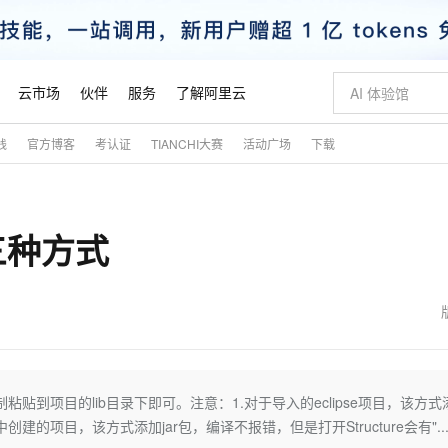
云市场
伙伴
服务
了解阿里云
践
官方博客
考认证
TIANCHI大赛
活动广场
下载
AI 特惠
数据与 API
成为产品伙伴
企业增值服务
最佳实践
价格计算器
AI 场景体
基础软件
产品伙伴合
阿里云认证
市场活动
配置报价
大模型
自助选配和估算价格
新方式
睿译宝，AI翻译排版一步到位
智启 AI 普惠权益
产品生态集成认证中心
企业支持计划
云上春晚
域名与网站
千问官方 MaaS 平台，为开发者和 Agent 而生，新用户赠送 1 亿 + tokens 额度
Qwen Aud
AI Coding
阿里云Maa
2026 阿里云
云服务器 E
为企业打
数据集
Windows
大模型认证
模型
NEW
NEW
包的三种方式
交付可用成果
值低价云产品抢先购
上传文档即自动完成翻译和格式还原
至高享 1亿+免费 tokens，加速 Al 应用落地
提供智能易用的域名与建站服务
智能编程，一键
安全可靠、
产品生态伙伴
专家技术服务
云上奥运之旅
弹性计算合作
阿里云中企出
手机三要素
宝塔 Linux
全部认证
价格优势
有专属领域专家
GLM-5.2：长任务时代开源旗舰模型
阿里云 OPC 创新助力计划
千问大模型
即刻拥有 DeepS
AI 电商营销
对象存储 O
大模型
产品生态伙伴工作台
企业增值服务台
云栖战略参考
云存储合作计
云栖大会
身份实名认证
CentOS
训练营
推动算力普惠，释放技术红利
最高返9万
多领域专家智能体,一键组建 AI 虚拟交付团队
快速构建应用程序和网站，即刻迈出上云第一步
至高百万元 Token 补贴，加速一人公司成长
多元化、高性能、安全可靠的大模型服务
真正可用的 1M 上下文,一次完成代码全链路开发
轻松解锁专属 Dee
从图文生成到
云上的中国
数据库合作计
活动全景
短信
Docker
图片和
站式影视创作平台
Hermes Agent，打造自进化智能体
Token Plan 模型订阅计划
数字证书管理服务（原SSL证书）
5 分钟轻松部署
AI 广告创作
无影云电脑
企业成长
NEW
信息公告
看见新力量
云网络合作计
OCR 文字识别
JAVA
证享300元代金券
可视化编排打通从文字构思到成片全链路闭环
全托管，含MySQL、PostgreSQL、SQL Server、MariaDB多引擎
自主进化，持久记忆，越用越聪明
Qwen3.8-Max 首发尝鲜，限时加量 10 倍，夜间低至2折
实现全站HTTPS，呈现可信的WEB访问
图文、视频一
随时随地安
魔搭 Mode
Kimi-K3
HappyHors
NEW
loud
服务实践
官网公告
金融模力时刻
Salesforce O
版
发票查验
全能环境
Claude Code + GStack 打造工程团队
千问办公，限时限量积分加倍
Qoder
低代码高效构
AI 建站
短信服务
粘贴到项目的lib目录下即可。注意：1.对于导入的eclipse项目，该方式
型
NEW
作计划
Kimi 最新旗舰模型，长程编程与推理利器
让文字生成流
计划
创新中心
魔搭 ModelSc
健康状态
理服务
让AI从“聊天伙伴”进化为能干活的“数字员工”
安装技能 GStack，拥有专属 AI 工程团队
你的AI工作搭子，覆盖日常办公高频场景
面向真实软件的智能体编程平台
0 代码专业建
创建的项目，该方式添加jar包，编译不报错，但是打开Structure会有"...j
客户案例
天气预报查询
操作系统
态合作计划