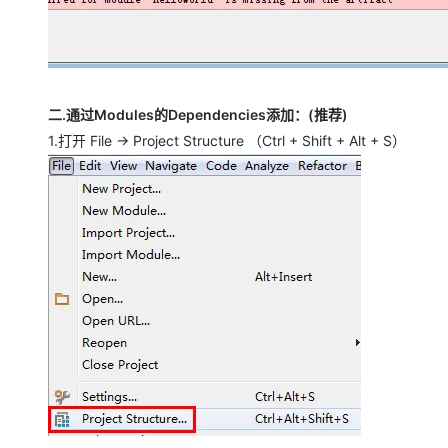
二.通过Modules的Dependencies添加：(推荐)
1.打开 File -> Project Structure （Ctrl + Shift + Alt + S）