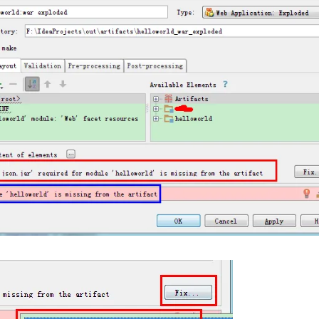
AI 应用
10分钟微调：让0.6B模型媲美235B模
多模态数据信
型
依托云原生高可用架构,实现Dify私有化部署
用1%尺寸在特定领域达到大模型90%以上效果
一个 AI 助手
超强辅助，Bol
即刻拥有 DeepSeek-R1 满血版
在企业官网、通讯软件中为客户提供 AI 客服
多种方案随心选，轻松解锁专属 DeepSeek