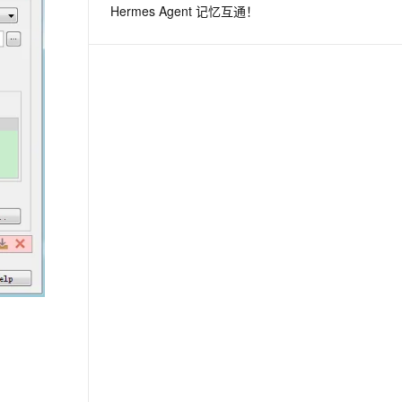
Hermes Agent 记忆互通！
息提取
与 AI 智能体进行实时音视频通话
从文本、图片、视频中提取结构化的属性信息
构建支持视频理解的 AI 音视频实时通话应用
t.diy 一步搞定创意建站
构建大模型应用的安全防护体系
通过自然语言交互简化开发流程,全栈开发支持
通过阿里云安全产品对 AI 应用进行安全防护