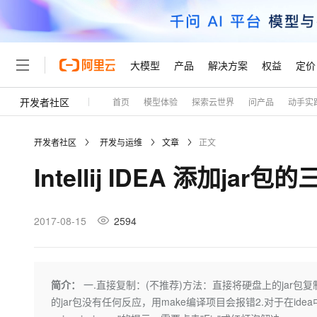
大模型
产品
解决方案
权益
定价
开发者社区
首页
模型体验
探索云世界
问产品
动手实
大模型
产品
解决方案
权益
定价
云市场
伙伴
服务
了解阿里云
精选产品
精选解决方案
普惠上云
产品定价
精选商城
成为销售伙伴
售前咨询
为什么选择阿里云
千问AI平台
开发者社区
开发与运维
文章
正文
了解云产品的定价详情
大模型服务平台百炼
千问办公，解锁你的工作
普惠上云 官方力荐
分销伙伴
在线服务
网站建设
什么是云计算
大
Intellij IDEA 添加jar
大模型服务与应用平台
企业级Agent产品，直接
云服务器38元/年起，超
咨询伙伴
多端小程序
技术领先
云上成本管理
售后服务
轻量应用服务器
Agency Agents：拥
官方推荐返现计划
大模型
精选产品
精选解决方案
Salesforce 国际版订阅
稳定可靠
管理和优化成本
推荐新用户得奖励，单订单
销售伙伴合作计划
2017-08-15
2594
自助服务
友盟天域
安全合规
人工智能与机器学习
AI
文本生成
云数据库 RDS
HappyHorse 打造一
云工开物
无影生态合作计划
在线服务
观测云
分析师报告
高校专属算力普惠，学生认
计算
互联网应用开发
Qwen3.8-Max
HOT
Salesforce On Alibaba C
工单服务
Tuya 物联网平台阿里云
研究报告与白皮书
人工智能平台 PAI
快速拥有专属 OpenClaw
简介：
一.直接复制：(不推荐)方法：直接将硬盘上的jar包复制
大模
Consulting Partner 合
大数据
容器
智能体时代全能旗舰模型
免费试用
短信专区
一站式AI开发、训练和推
的jar包没有任何反应，用make编译项目会报错2.对于在idea中
蓝凌 OA
AI 大模型销售与服务生
现代化应用