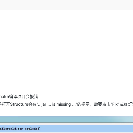
Deepseek-v4-pro
HappyHors
同享
万小智 AI 建站低至 15元/月
Qoder CN
AI 短剧/漫剧
云原生数据库 
快递物流查询
WordPress
成为服务伙
高校合作
点，立即开启云上创新
覆盖公网/内网、递归/权威、移动APP等全场景解析服务
送.CN域名，送备案服务码
基于千问大模型等，支持代码智能生成、研发智能问答
AI助力短剧
态智能体模型
旗舰 MoE 大模型，百万上下文与顶尖推理能力
图生视频，流
Ubuntu
服务生态伙伴
云工开物
企业应用
Works
Night Plan 支持 Qwen 3.8-Max
云原生大数据计算服务 MaxCompute
AI 办公
容器服务 Kub
NEW
GLM-5.2
Wan2.7-T
Red Hat
30+ 款产品免费体验
Data Agent 驱动的一站式 Data+AI 开发治理平台
夜间 5 折，Qwen/Meoo/TokenPlan 客户专享
面向分析的企业级SaaS模式云数据仓库
AI智能应用
提供一站式管
科研合作
视觉 Coding、空间感知、多模态思考等全面升级
1M上下文，专为长程任务能力而生
ERP
堂（旗舰版）
SUSE
智能客服
CRM
防护产品
2个月
自动承接线索
建站小程序
OA 办公系统
AI 应用构建
大模型原生
力提升
财税管理
模板建站
Qoder
大模型服务平台百炼-应用模版
HOT
NEW
面向真实软件
个人版上线、团队版降价；千问3.8-Max首发发尝鲜
丰富多元化的应用模版和解决方案
400电话
定制建站
万有无界
大模型服务平台百炼-智能体
方案
广告营销
模板小程序
的模型效果
灵活可视化地构建企业级 Agent
用make编译项目会报错
定制小程序
ure会有"...jar ... is missing ..."的提示，需要点击"Fix"或红
秒悟
人工智能平台 PAI
APP 开发
云端极速 AI 
新一代 AI 视频生成模型，深度适配广告营销等场景
AI Native 的算法工程平台，一站式完成建模、训练、推理服务部署
建站系统