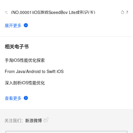
(NO.00001)iOS游戏SpeedBoy Lite成形记(五)
7
5
ios证书申请最简单的教程
16
6
【转】适配iOS9系统
8
7
相关电子书
手淘iOS性能优化探索
从Unity开发到移动平台制胜攻略：全面解析iOS与
10
8
Android应用发布流程，助你轻松掌握跨平台发布技巧，
From Java/Android to Swift iOS
打造爆款手游不是梦——性能优化、广告集成与内购设
iOS 银行卡号有效性校验
15
9
置全包含
深入剖析iOS性能优化
iOS - Swift NSSize      尺寸
10
10
查看更多
关注我们：
新浪微博