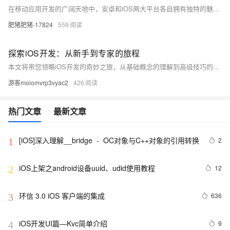
在移动应用开发的广阔天地中，安卓和iOS两大平台各自拥有独特的魅力。如同东西方文化的差异，它们在处理多线程任务时也展现出不同的哲学。本文将带你穿梭于这两个平台之间，比较它们在线程管理上的核心理念、实现方式及性能考量，助你成为跨平台的编程高手。
肥猪肥猪-17824
559
探索iOS开发：从新手到专家的旅程
本文将带您领略iOS开发的奇妙之旅，从基础概念的理解到高级技巧的掌握，逐步深入iOS的世界。文章不仅分享技术知识，还鼓励读者在编程之路上保持好奇心和创新精神，实现个人成长与技术突破。
游客moiomvrp3vyac2
426
热门文章
最新文章
[iOS]深入理解__bridge  -  OC对象与C++对象的引用转换
2
1
iOS上架之android设备uuid、udid使用教程
12
2
环信 3.0 iOS 客户端的集成
636
3
iOS开发UI篇—Kvc简单介绍
9
4