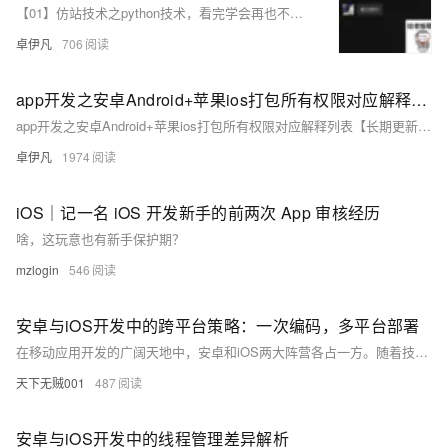
【01】仿站技术之python技术，看完学会再也不用去购买收费工具了-用python扒一个app下载落地页-包括安卓android下载（简单）-ios苹果plist下载（稍微麻烦一丢丢）-客户的麻将软件需要下载落地页并且要做搜索引擎推广-本文用python语言快速开发爬取落地页下载-优雅草卓伊凡
卓伊凡
706
app开发之安卓Android+苹果ios打包所有权限对应解释列表【长期更新】-以及默认打包自动添加权限列表和简化后的基本打包权限列表以uniapp为例-优雅草央千澈
app开发之安卓Android+苹果ios打包所有权限对应解释列表【长期更新】-以及默认打包自动添加权限列表和简化后的基本打包权限列表以uniapp为例-优雅草央千澈
卓伊凡
1974
iOS｜记一名 iOS 开发新手的前两次 App 审核经历
啥，这玩意也有新手保护期？
mzlogin
546
安卓与iOS开发中的跨平台策略：一次编码，多平台部署
在移动应用开发的广阔天地中，安卓和iOS两大阵营各占一方。随着技术的发展，跨平台开发框架应运而生，它们承诺着“一次编码，到处运行”的便捷。本文将深入探讨跨平台开发的现状、挑战以及未来趋势，同时通过代码示例揭示跨平台工具的实际运用。
天下无贼001
487
安卓与iOS开发中的线程管理差异解析