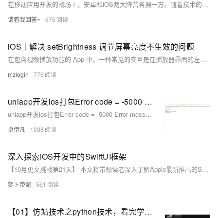
在移动应用开发的战场上，安卓和iOS两大阵营各据一方。随着技术的演进，跨平台开发框架成为开发者的新宠，旨在实现一次编码、多平台部署的梦想。本文将探讨跨平台开发的优势与挑战，并分享实用的开发技巧，帮助开发者在安卓和iOS的世界中游刃有余。
请看我回答~
675
iOS｜解决 setBrightness 调节屏幕亮度不生效的问题
在包含视频播放功能的 App 中，一种常见的交互是在播放器界面的左侧上下滑动调节屏幕亮度，右侧上下滑动调节音量。我们的 iOS App 里也是这样设计的，但最近在测试过程中，发现亮度调节不生效了。
mzlogin
776
uniapp开发ios打包Error code = -5000 Error message: Error: certificate file(p12) import failed!报错问题如何解决
uniapp开发ios打包Error code = -5000 Error message: Error: certificate file(p12) import failed!报错问题如何解决
卓伊凡
1038
深入探索iOS开发中的SwiftUI框架
【10月更文挑战第21天】 本文将带领读者深入了解Apple最新推出的SwiftUI框架，这一革命性的用户界面构建工具为iOS开发者提供了一种声明式、高效且直观的方式来创建复杂的用户界面。通过分析SwiftUI的核心概念、主要特性以及在实际项目中的应用示例，我们将展示如何利用SwiftUI简化UI代码，提高开发效率，并保持应用程序的高性能和响应性。无论你是iOS开发的新手还是有经验的开发者，本文都将为你提供宝贵的见解和实用的指导。
萝卜带泥
561
【01】仿站技术之python技术，看完学会再也不用去购买收费工具了-用python扒一个app下载落地页-包括安卓android下载（简单）-ios苹果plist下载（稍微麻烦一丢丢）-客户的麻将软件需要下载落地页并且要做搜索引擎推广-本文用python语言快速开发爬取落地页下载-优雅草卓伊凡