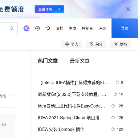
文档
备案
控制台
注册
登录
个人
积分
发布
产品动态
阿里云 OPC 创新助力计划
热门文章
最新文章
可编辑精美 PPT 文稿
CS
Agency Agents：拥有专属领域专家
至高可申请百万元
Qwen3.8-Max 模型上线
 轻松生成专业的 PPT
弹性可伸缩的云计算服务
多领域专家智能体,一键组建 AI 虚拟交付团队
Token 补贴，五大权
【IntelliJ IDEA插件】值得推荐的Idea
8
益加速 OPC 成功
帕鲁游戏服务器
SS
HappyHorse 打造一站式影视创作平台
HOT
Open Search 向量检索版支
几十大优秀插件、神级超级牛逼插件
联机服务器，轻松开启游戏
稳定、安全、高性价比、高性能的云存储服务
持视频检索 Pipeline 功能
可视化编排打通从文字构思到成片全链路闭环
最新版Git(2.32.0)下载安装教程，简
10
版权
推荐（自用，真的超级牛逼）（上）
单明了 附带idea配置
 智能体与工作流应用
漫剧工坊：一站式动画创作平台
应用身份服务 (IDaaS)
idea自动生成代码插件EasyCode 
128
全接入的云上超级电脑
通过阿里云百炼高效搭建AI应用,助力高效开发
快速生产连贯的高质量长漫剧
OpenClaw 管理能力上线
篇一
IDEA 2021 Spring Cloud 项目搭建 
126
建企业门户网站
10 分钟搭建微信、支付宝小程序
方向
MaxCompute MaxFrame 提
步骤演示 图文解说 (基础版)（二）
IDEA 安装 Lombok 插件
129
以可视化方式快速构建移动和 PC 门户网站
国内短信简单易用，安全可靠，秒级触达，全球覆盖200+国家和地区。
高效部署网站，快速应用到小程序
供自动弹性内存功能