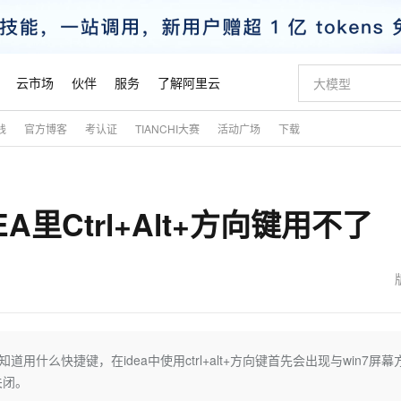
云市场
伙伴
服务
了解阿里云
践
官方博客
考认证
TIANCHI大赛
活动广场
下载
步到位
域名与网站
Qwen Audio：打造专属 AI 语音助手
一句话生成原生
云服务器 E
模型
NEW
NEW
DEA里Ctrl+Alt+方向键用不了
格式还原
提供智能易用的域名与建站服务
Qwen-Audio-3.0-Realtime 端到端实时语音角色扮演
输入一句话想法,
安全可靠、
开源旗舰模型
即刻拥有 DeepSeek-V4-Pro
千问大模型
一键部署幻兽
对象存储 O
大模型
真正可用的 1M 上下文,一次完成代码全链路开发
快速构建应用程序和网站，即刻迈出上云第一步
轻松解锁专属 DeepSeek-V4-Pro
多元化、高性能、安全可靠的大模型服务
一键购买专属
自进化智能体
5 分钟轻松部署专属 QwenPaw
数字证书管理服务（原SSL证书）
高效搭建 AI
无影云电脑
HOT
越聪明
全托管，含MySQL、PostgreSQL、SQL Server、MariaDB多引擎
实现全站HTTPS，呈现可信的WEB访问
从聊天伙伴进化为能主动干活的本地数字员工
随时随地安
Claude Code + GStack 打造工程团队
Qoder
低代码高效构
短信服务
知道用什么快捷键，在idea中使用ctrl+alt+方向键首先会出现与win7屏幕
型
理服务
让AI从“聊天伙伴”进化为能干活的“数字员工”
安装技能 GStack，拥有专属 AI 工程团队
面向真实软件的智能体编程平台
关闭。