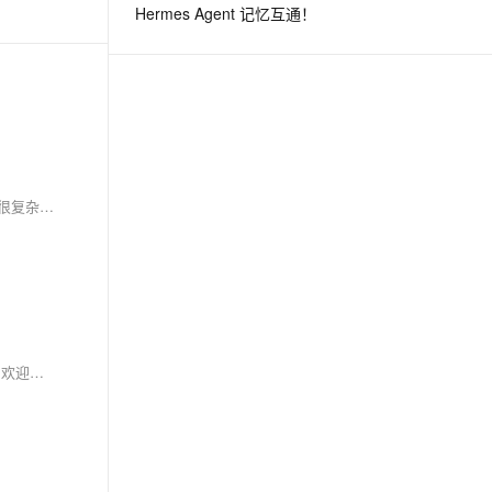
Hermes Agent 记忆互通！
所以，别担心这些工具看起来有些吓人，实际上这些都是为了帮助你更好的完成工作的工具，就像超市里的各种烹饪工具一样，尽管它们看起来可能很复杂，但只要你学会用，它们会为你烹饪出一道道美妙的食物。这就是学习新技能的乐趣，让我们一起享受这个过程，攀登知识的高峰！
【7月更文挑战第4天】🏆本文收录于「滚雪球学Java」专栏，专业攻坚指数级提升，希望能够助你一臂之力，帮你早日登顶实现财富自由🚀；同时，欢迎大家关注&&收藏&&订阅！持续更新中，up！up！up！！