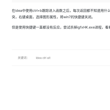
存储
云解析DNS
安全
网络与CDN
在idea中使用ctrl+b跟踪进入函数之后，每次返回都不知道用什么快
突，右键桌面，选择图形属性，将win7的快捷键关闭。
大数据开发治理平台 Data
网络
安全
但是使用快捷键一直都没有反应，尝试杀掉igfxHK.exe进程，看
可观测
中间件
云防火墙
上云与迁云
云原生的云上边界网络安全
数据库
企业出海
大数据计算
关键词：
Idea ctrl alt
政企业务
媒体服务
企业服务与云通信
域名与网站
终端用户计算
Serverless
开发工具