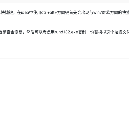
Qoder CN
云原生数据库 
覆盖公网/内网、递归/权威、移动APP等全场景解析服务
基于千问大模型等，支持代码智能生成、研发智能问答
捷键，在idea中使用ctrl+alt+方向键首先会出现与win7屏幕方向的快
Works
云原生大数据计算服务 MaxCompute
容器服务 Kub
Data Agent 驱动的一站式 Data+AI 开发治理平台
面向分析的企业级SaaS模式云数据仓库
提供一站式管
看是否会恢复，然后可以考虑用rundll32.exe复制一份替换掉这个垃圾文
防护产品