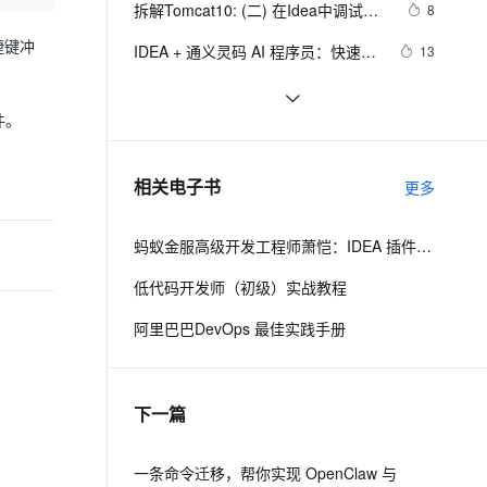
拆解Tomcat10: (二) 在Idea中调试最
8
PolarDB
Milvus 弹性伸缩功能新增节
新的Tomcat10源码
100%兼容MySQL、PostgreSQL，兼容Oracle，支持集中和分布式
点支持范围
捷键冲
IDEA + 通义灵码 AI 程序员：快速构
13
建 DDD 后端工程模板
ernetes 版 ACK
AI 原生数据库服务发布
IntelliJ IDEA & Apache Dubbo，
129
理容器应用的 K8s 服务
Agent 数据网关
IDEA 官方插件正式发布！
件。
IDEA上运行Flink任务
5
云原生数据库 PolarDB
Java学习之路005——Tomcat服务器
Agentic Database 发布
4
相关电子书
更多
环境搭建、JavaWeb项目创建以及
IDEA配置Tomcat环境教程
蚂蚁金服高级开发工程师萧恺：IDEA 插件开发入门教程
低代码开发师（初级）实战教程
阿里巴巴DevOps 最佳实践手册
下一篇
一条命令迁移，帮你实现 OpenClaw 与