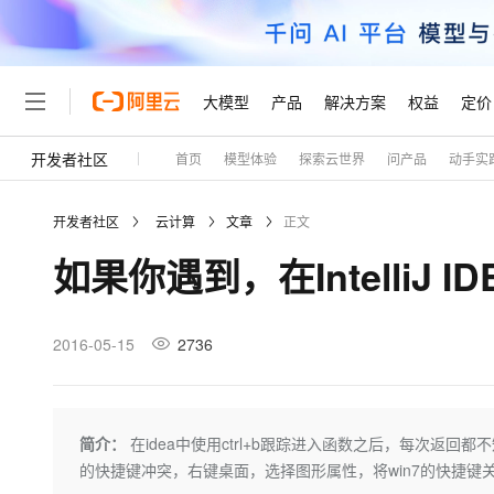
大模型
产品
解决方案
权益
定价
开发者社区
首页
模型体验
探索云世界
问产品
动手实
大模型
产品
解决方案
权益
定价
云市场
伙伴
服务
了解阿里云
精选产品
精选解决方案
开发者社区
云计算
文章
正文
大模型服务平台百炼
睿译宝，AI翻译排版一
大
如果你遇到，在IntelliJ I
大模型服务与应用平台
上传文档即自动完成翻译和
轻量应用服务器
GLM-5.2：长任务时代
精选产品
精选解决方案
2016-05-15
2736
人工智能与机器学习
AI
云数据库 RDS
Hermes Agent，打造
自主进化，持久记忆，越用
计算
互联网应用开发
人工智能平台 PAI
快速拥有专属 OpenClaw
简介：
在idea中使用ctrl+b跟踪进入函数之后，每次返回都不
大模
大数据
容器
一站式AI开发、训练和推
的快捷键冲突，右键桌面，选择图形属性，将win7的快捷键
现代化应用