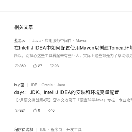
迁移与运维管理
专有云
相关文章
蓝易云
|
Java
应用服务中间件
Maven
在IntelliJ IDEA中如何配置使用Maven以创建Tomcat环
860
27
28
bug菌
|
IDE
Oracle
Java
day4：JDK、IntelliJ IDEA的安装和环境变量配置
924
0
0
程序员晚枫
|
IDE
程序员
开发工具