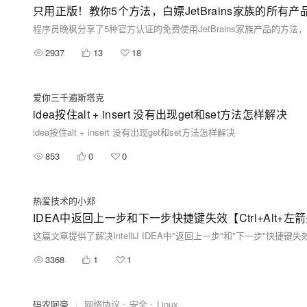
只用正版！教你5个方法，白嫖JetBrains家族的所有产品，包含：I
2937
13
18
爱你三千遍斯塔克
idea按住alt + insert 没有出现get和set方法怎样解决
idea按住alt + insert 没有出现get和set方法怎样解决
853
0
0
热爱技术的小郑
IDEA中返回上一步和下一步快捷键失效【Ctrl+Alt+左
这篇文章提供了解决IntelliJ IDEA中"返回上一步"和"下一步
3368
1
1
码农阿豪
|
网络协议
安全
Linux