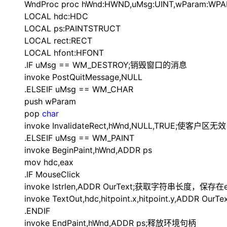
WndProc proc hWnd:HWND,uMsg:UINT,wPar
LOCAL hdc:HDC
LOCAL ps:PAINTSTRUCT
LOCAL rect:RECT
LOCAL hfont:HFONT
.IF uMsg
==
WM_DESTROY;销毁窗口的消息
invoke PostQuitMessage,NULL
.ELSEIF uMsg
==
WM_CHAR
push wParam
pop
char
invoke InvalidateRect,hWnd,NULL,TRUE;使
.ELSEIF uMsg
==
WM_PAINT
invoke BeginPaint,hWnd,ADDR ps
mov hdc,eax
.IF MouseClick
invoke lstrlen,ADDR OurText;获取字符串长度，保存在
invoke TextOut,hdc,hitpoint.x,hitpoint.y,ADDR OurTe
.ENDIF
invoke EndPaint,hWnd,ADDR ps;释放环境句柄