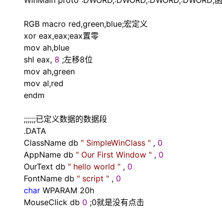
WinMain proto :DWORD,:DWORD,:DWORD,:
大模型解决方案
迁移与运维管理
RGB macro red,green,blue;宏定义
快速部署 Dify，高效搭建 
xor eax,eax;eax置零
专有云
mov ah,blue
10 分钟在聊天系统中增加
shl eax,
8
;左移8位
mov ah,green
mov al,red
endm
;;;;;;已定义数据的数据段
.DATA
ClassName db
"
SimpleWinClass
"
,
0
AppName db
"
Our First Window
"
,
0
OurText db
"
hello world
"
,
0
FontName db
"
script
"
,
0
char
WPARAM 20h
MouseClick db
0
;0就是没有点击