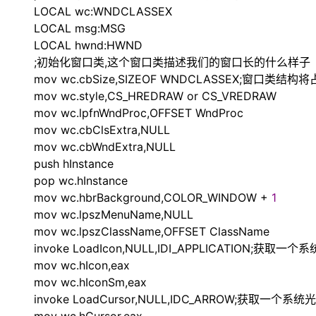
LOCAL wc:WNDCLASSEX
LOCAL msg:MSG
LOCAL hwnd:HWND
;初始化窗口类,这个窗口类描述我们的窗口长的什么样子
mov wc.cbSize,SIZEOF WNDCLASSEX;窗口类
mov wc.style,CS_HREDRAW or CS_VREDRAW
mov wc.lpfnWndProc,OFFSET WndProc
mov wc.cbClsExtra,NULL
mov wc.cbWndExtra,NULL
push hInstance
pop wc.hInstance
mov wc.hbrBackground,COLOR_WINDOW
+
1
mov wc.lpszMenuName,NULL
mov wc.lpszClassName,OFFSET ClassName
invoke LoadIcon,NULL,IDI_APPLICATION;获取一个
mov wc.hIcon,eax
mov wc.hIconSm,eax
invoke LoadCursor,NULL,IDC_ARROW;获取一个系统