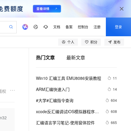
文档
备案
控制台
注册
登录
个人
积分
发布
验
作计划
器
AI 活动
专业服务
服务伙伴合作计划
开发者社区
加入我们
产品动态
服务平台百炼
阿里云 OPC 创新助力计划
热门文章
最新文章
一站式生成采购清单，支持单品或批量购买
可编辑精美 PPT 文稿
S产品伙伴计划（繁花）
峰会
CS
造的大模型服务与应用开发平台
Agency Agents：拥有专属领域专家
AI 生产力先锋
Al MaaS 服务伙伴赋能合作
域名
博文
Careers
PolarDB Agentic Database
至高可申请百万元
 轻松生成专业的 PPT
开启高性价比 AI 编程新体验
弹性可伸缩的云计算服务
先锋实践拓展 AI 生产力的边界
发布
多领域专家智能体,一键组建 AI 虚拟交付团队
Token 补贴，五大权
计划
海大会
伙伴信用分合作计划
商标
问答
社会招聘
Win10 汇编工具 EMU8086安装教程
11
益加速 OPC 成功
帕鲁游戏服务器
SS
HappyHorse 打造一站式影视创作平台
飞天发布时刻
HOT
秒悟 Meoo CLI 支持一键部
划
备案
电子书
校园招聘
联机服务器，轻松开启游戏
视频创作，一键激活电商全链路生产力
稳定、安全、高性价比、高性能的云存储服务
所见，即是所愿
署项目至阿里云账号
可视化编排打通从文字构思到成片全链路闭环
更多支持
ARM汇编快速入门
14
版权
划
公司注册
镜像站
视频生成
语音识别与合成
 智能体与工作流应用
漫剧工坊：一站式动画创作平台
AI 实训营
Flink OSS 支持
#大学#汇编指令查询
604
合作伙伴培训与认证
划
上云迁移
站生成，高效打造优质广告素材
全接入的云上超级电脑
通过阿里云百炼高效搭建AI应用,助力高效开发
快速生产连贯的高质量长漫剧
从基础到进阶，Agent 创客手把手教你
AssumeRole 角色自定义
lScope
我要反馈
e-1.1-T2V
Qwen3-TTS-Flash
xcode反汇编调试iOS模拟器程序
608
查询合作伙伴
n Alibaba Cloud ISV 合作
代维服务
建企业门户网站
10 分钟搭建微信、支付宝小程序
m32
百炼 Qwen3.7-Flash 系列模
（六）函数出入口处的处理与局部
畅细腻的高质量视频
离线语音合成大模型，多语言方言自适应，低延迟高稳定
创新加速
汇编语言学习笔记-使用窗体控件
ope
登录合作伙伴管理后台
665
我要建议
站，无忧落地极速上线
以可视化方式快速构建移动和 PC 门户网站
国内短信简单易用，安全可靠，秒级触达，全球覆盖200+国家和地区。
高效部署网站，快速应用到小程序
型发布
变量