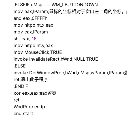
.ELSEIF uMsg
==
WM_LBUTTONDOWN
mov eax,lParam;鼠标的坐标相对于窗口左上角的坐
and eax,0FFFFh
mov hitpoint.x,eax
mov eax,lParam
shr eax,
16
mov hitpoint.y,eax
mov MouseClick,TRUE
invoke InvalidateRect,hWnd,NULL,TRUE
.ELSE
invoke DefWindowProc,hWnd,uMsg,wParam,lP
ret;退出此子程序
.ENDIF
xor eax,eax;eax置零
ret
WndProc endp
end start