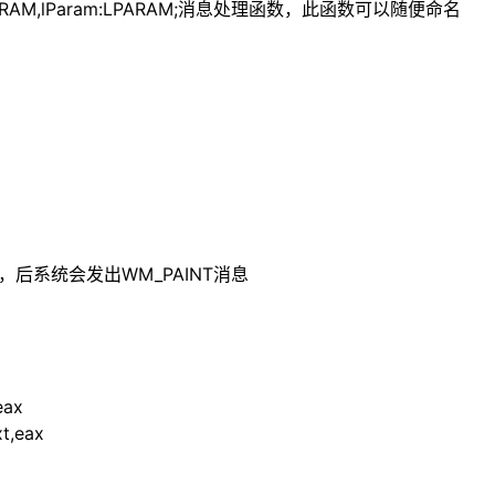
am:WPARAM,lParam:LPARAM;消息处理函数，此函数可以随便命名
客户区无效，后系统会发出WM_PAINT消息
eax
xt,eax