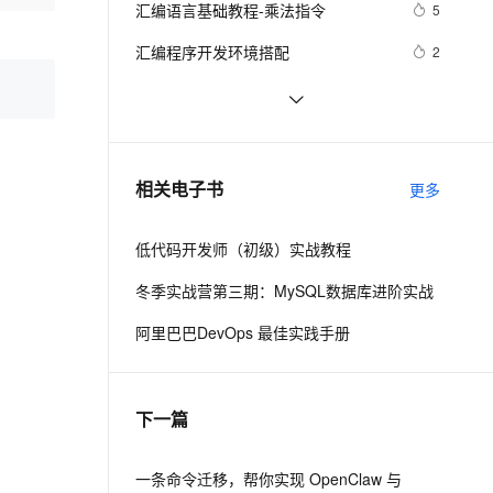
安全
汇编语言基础教程-乘法指令
我要投诉
e-1.1-I2V
Cosyvoice-V3-Flash
5
PolarDB
上云场景组合购
伴
Qoder CN V1.7.0 发布
漫剧创作，剧本、分镜、视频高效生成
100%兼容MySQL、PostgreSQL，兼容Oracle，支持集中和分布式
覆盖90%+业务场景，专享组合折扣价
畅自然，细节丰富
高表现力语音合成大模型，语音克隆听感自然
VPN
汇编程序开发环境搭配
2
ernetes 版 ACK
云聚AI 严选权益
云安全中心 AI BAS 智能自动
SSL 证书
汇编语言学习笔记-在窗口打印文本
2
2V
Fun-ASR
，一键激活高效办公新体验
理容器应用的 K8s 服务
精选AI产品，从模型到应用全链提效
化模拟渗透攻击产品发布
文戏情感细腻自然，动作戏激烈拳拳到肉，实现更强表演能力
支持中英文自由切换，具备更强的噪声鲁棒性
堡垒机
【汇编】栈及栈操作的实现
4
AI 用量加速计划
DataWorks ChatBI 会话支持
防火墙
、识别商机，让客服更高效、服务更出色。
零基础linux汇编视频(大灰狼)
新老同享，达量后返
上传临时文件分析
1
相关电子书
更多
主机安全
应用
低代码开发师（初级）实战教程
千问办公
NEW
AI 应用及服务市场
的智能体编程平台
一站式AI生产力平台
冬季实战营第三期：MySQL数据库进阶实战
AI 应用
伶鹊
阿里巴巴DevOps 最佳实践手册
企业级人与Agent协作平台，接入和调度多个数字员工
智能客服平台，对话机器人、对话分析、智能外呼
大模型
大模型服务平台百炼 - 全妙
自然语言处理
下一篇
应用创作平台
多模态内容创作工具，已接入 DeepSeek
数据标注
机器学习
一条命令迁移，帮你实现 OpenClaw 与