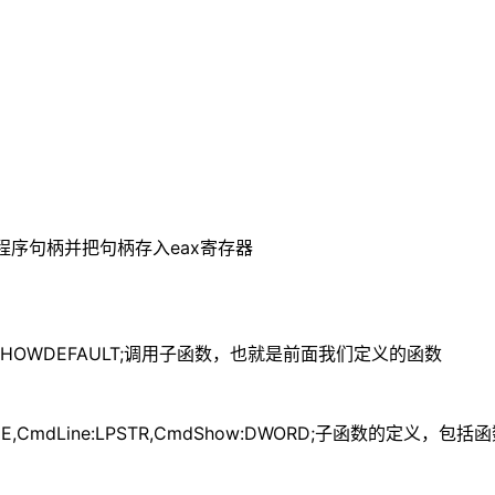
数获取应用程序句柄并把句柄存入eax寄存器
Line,SW_SHOWDEFAULT;调用子函数，也就是前面我们定义的函数
INSTANCE,CmdLine:LPSTR,CmdShow:DWORD;子函数的定义，包括