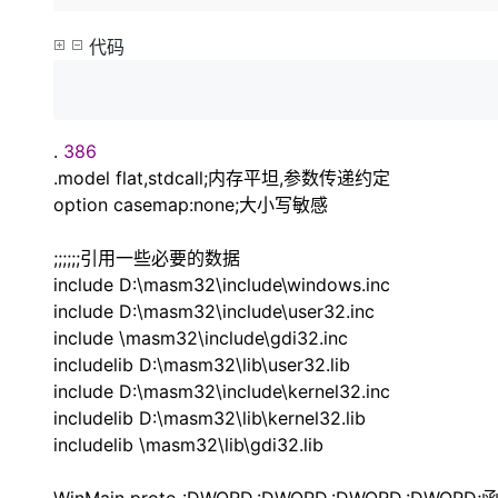
存储
天池大赛
Qwen3.7-Plus
云解析DNS
解决方案免费试用 新老
电子合同
最高领取价值200元试用
能看、能想、能动手的多模
安全
网络与CDN
代码
AI 算法大赛
畅捷通
大数据开发治理平台 Data
AI 产品 免费试用
网络
安全
云开发大赛
Qwen3-VL-Plus
Tableau 订阅
1亿+ 大模型 tokens 和 
可观测
入门学习赛
中间件
AI空中课堂在线直播课
.
386
云防火墙
140+云产品 免费试用
上云与迁云
.model flat,stdcall;内存平坦,参数传递约定
云原生的云上边界网络安全
产品新客免费试用，最长1
数据库
生态解决方案
option casemap:none;大小写敏感
大模型服务
企业出海
大模型ACA认证体验
大数据计算
助力企业全员 AI 认知与能
行业生态解决方案
;;;;;;引用一些必要的数据
千问AI平台-Token Plan
政企业务
媒体服务
include D:\masm32\include\windows.inc
开发者生态解决方案
include D:\masm32\include\user32.inc
企业服务与云通信
千问AI平台-模型体验
AI 开发和 AI 应用解决
include \masm32\include\gdi32.inc
在线体验全尺寸、多种模态
域名与网站
includelib D:\masm32\lib\user32.lib
include D:\masm32\include\kernel32.inc
Happy 系列大模型
终端用户计算
includelib D:\masm32\lib\kernel32.lib
includelib \masm32\lib\gdi32.lib
Serverless
开发工具