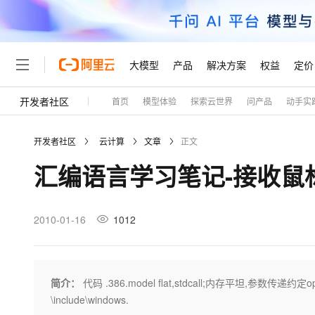
大模型
产品
解决方案
权益
定价
开发者社区
首页
模型体验
探索云世界
问产品
动手实
大模型
产品
解决方案
权益
定价
云市场
伙伴
服务
了解阿里云
精选产品
精选解决方案
普惠上云
产品定价
精选商城
成为销售伙伴
售前咨询
为什么选择阿里云
千问AI平台
开发者社区
云计算
文章
正文
了解云产品的定价详情
大模型服务平台百炼
睿译宝，AI翻译排版一
普惠上云 官方力荐
分销伙伴
在线服务
网站建设
什么是云计算
大
汇编语言学习笔记-接收鼠
大模型服务与应用平台
上传文档即自动完成翻译和
云服务器38元/年起，超
咨询伙伴
多端小程序
技术领先
云上成本管理
售后服务
轻量应用服务器
GLM-5.2：长任务时代
官方推荐返现计划
大模型
精选产品
精选解决方案
Salesforce 国际版订阅
稳定可靠
管理和优化成本
推荐新用户得奖励，单订单
销售伙伴合作计划
2010-01-16
1012
自助服务
友盟天域
安全合规
人工智能与机器学习
AI
文本生成
云数据库 RDS
Hermes Agent，打造
云工开物
无影生态合作计划
在线服务
观测云
分析师报告
自主进化，持久记忆，越用
高校专属算力普惠，学生认
计算
互联网应用开发
Qwen3.8-Max
HOT
Salesforce On Alibaba C
工单服务
Tuya 物联网平台阿里云
研究报告与白皮书
人工智能平台 PAI
快速拥有专属 OpenClaw
简介：
代码 .386.model flat,stdcall;内存平坦,参数传递约定o
大模
Consulting Partner 合
大数据
容器
智能体时代全能旗舰模型
免费试用
短信专区
一站式AI开发、训练和推
\include\windows.
蓝凌 OA
AI 大模型销售与服务生
现代化应用