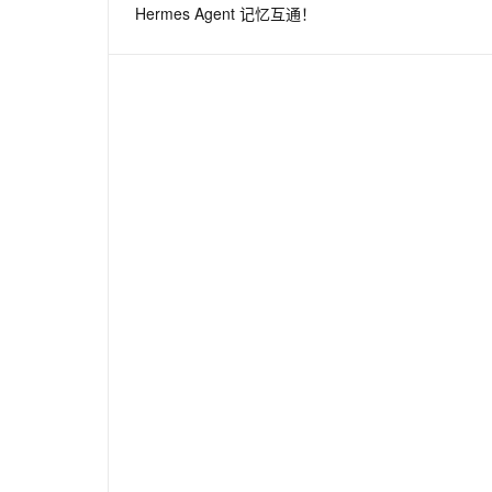
Hermes Agent 记忆互通！
息提取
与 AI 智能体进行实时音视频通话
从文本、图片、视频中提取结构化的属性信息
构建支持视频理解的 AI 音视频实时通话应用
t.diy 一步搞定创意建站
构建大模型应用的安全防护体系
通过自然语言交互简化开发流程,全栈开发支持
通过阿里云安全产品对 AI 应用进行安全防护