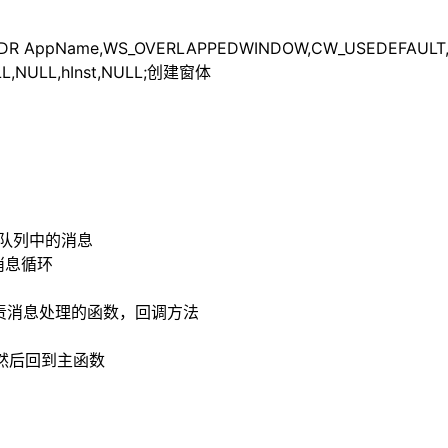
,ADDR AppName,WS_OVERLAPPEDWINDOW,CW_USEDEFAULT
L,NULL,hInst,NULL;创建窗体
息队列中的消息
出消息循环
息发送到负责消息处理的函数，回调方法
X里然后回到主函数