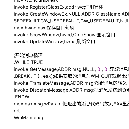
mov wc.hCursor,eax
invoke RegisterClassEx,addr wc;注册窗体
invoke CreateWindowEx,NULL,ADDR ClassName
SEDEFAULT,CW_USEDEFAULT,CW_USEDEFAULT,NUL
mov hwnd,eax;保存窗口句柄
invoke ShowWindow,hwnd,CmdShow;显示窗口
invoke UpdateWindow,hwnd;刷新窗口
;开始消息循环
.WHILE TRUE
invoke GetMessage,ADDR msg,NULL,
0
,
0
;获取消
.BREAK .IF (
!
eax);如果获取的消息为WM_QUIT就退
invoke TranslateMessage,ADDR msg;按键消息的转义
invoke DispatchMessage,ADDR msg;把消
.ENDW
mov eax,msg.wParam;把退出的消息代码码放到EA
ret
WinMain endp