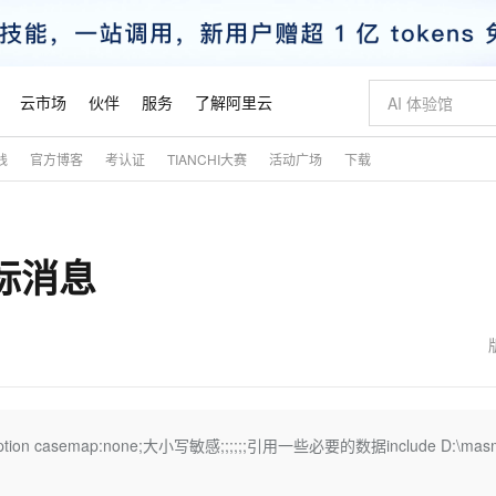
云市场
伙伴
服务
了解阿里云
践
官方博客
考认证
TIANCHI大赛
活动广场
下载
AI 特惠
数据与 API
成为产品伙伴
企业增值服务
最佳实践
价格计算器
AI 场景体
基础软件
产品伙伴合
阿里云认证
市场活动
配置报价
大模型
自助选配和估算价格
步到位
智启 AI 普惠权益
产品生态集成认证中心
企业支持计划
云上春晚
域名与网站
Qwen Audio：打造专属 AI 语音助手
千问官方 MaaS 平台，为开发者和 Agent 而生，新用户赠送 1 亿 + tokens 额度
一句话生成原生
AI Coding
阿里云Maa
2026 阿里云
云服务器 E
为企业打
数据集
Windows
大模型认证
模型
NEW
NEW
标消息
格式还原
值低价云产品抢先购
至高享 1亿+免费 tokens，加速 Al 应用落地
提供智能易用的域名与建站服务
Qwen-Audio-3.0-Realtime 端到端实时语音角色扮演
输入一句话想法,
智能编程，一键
安全可靠、
产品生态伙伴
专家技术服务
云上奥运之旅
弹性计算合作
阿里云中企出
手机三要素
宝塔 Linux
全部认证
价格优势
开源旗舰模型
即刻拥有 DeepSeek-V4-Pro
阿里云 OPC 创新助力计划
千问大模型
一键部署幻兽
AI 电商营销
对象存储 O
大模型
产品生态伙伴工作台
企业增值服务台
云栖战略参考
云存储合作计
云栖大会
身份实名认证
CentOS
训练营
推动算力普惠，释放技术红利
最高返9万
真正可用的 1M 上下文,一次完成代码全链路开发
快速构建应用程序和网站，即刻迈出上云第一步
轻松解锁专属 DeepSeek-V4-Pro
至高百万元 Token 补贴，加速一人公司成长
多元化、高性能、安全可靠的大模型服务
一键购买专属
从图文生成到
云上的中国
数据库合作计
活动全景
短信
Docker
图片和
自进化智能体
5 分钟轻松部署专属 QwenPaw
Token Plan 模型订阅计划
数字证书管理服务（原SSL证书）
高效搭建 AI
AI 广告创作
无影云电脑
企业成长
NEW
HOT
信息公告
看见新力量
云网络合作计
OCR 文字识别
JAVA
越聪明
证享300元代金券
全托管，含MySQL、PostgreSQL、SQL Server、MariaDB多引擎
Qwen3.8-Max 首发尝鲜，限时加量 10 倍，夜间低至2折
实现全站HTTPS，呈现可信的WEB访问
从聊天伙伴进化为能主动干活的本地数字员工
图文、视频一
随时随地安
魔搭 Mode
Kimi-K3
HappyHors
NEW
loud
服务实践
官网公告
金融模力时刻
Salesforce O
版
发票查验
全能环境
Claude Code + GStack 打造工程团队
千问办公，限时限量积分加倍
Qoder
低代码高效构
AI 建站
短信服务
ption casemap:none;大小写敏感;;;;;;引用一些必要的数据include D:\mas
型
NEW
作计划
Kimi 最新旗舰模型，长程编程与推理利器
让文字生成流
计划
创新中心
魔搭 ModelSc
健康状态
理服务
让AI从“聊天伙伴”进化为能干活的“数字员工”
安装技能 GStack，拥有专属 AI 工程团队
你的AI工作搭子，覆盖日常办公高频场景
面向真实软件的智能体编程平台
0 代码专业建
客户案例
天气预报查询
操作系统
态合作计划