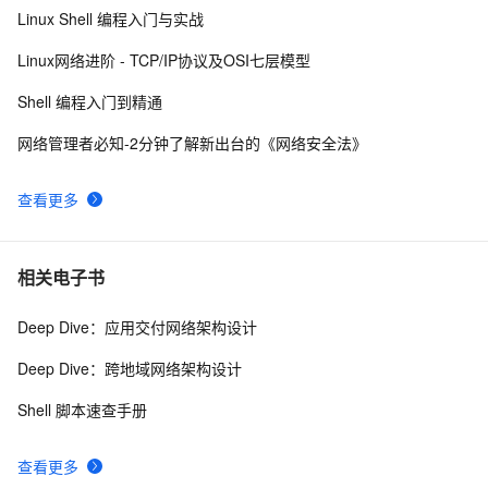
Linux Shell 编程入门与实战
钥分配中心 KDC | 对称密钥分配 | 密钥分配协议 | 
Kerberos 协议 )
对比了思科和华为网络设备的基本配置、接口配置、
11
10
Linux网络进阶 - TCP/IP协议及OSI七层模型
VLAN配置、路由配置、访问控制列表配置及其他重要命
Shell 编程入门到精通
令
网络管理者必知-2分钟了解新出台的《网络安全法》
查看更多
相关电子书
Deep Dive：应用交付网络架构设计
Deep Dive：跨地域网络架构设计
Shell 脚本速查手册
查看更多