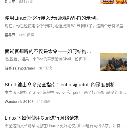
刘大猫.
634
使用Linux命令行接入无线网络Wi-Fi的示例。
现在，你已经使用命令行成功地连接到 Wi-Fi 网络了。这两个示例涵盖了用 `nmcli` 和 `wpa_supplicant` 连接无线网络的常见场景，让你能够不依赖图形化界面来完成这个任务。在日常使用中熟练掌握这些基本操作能增强你对 Linux 系统的理解，帮助你更有效地处理各种问题。
蓝易云
1160
面试官想听的不仅是命令——如何结构化回答“容器无Shell时如何测试外网”？
“说说看，如果一个Pod的容器没有Shell，如何测试它能否访问外网？”
游客jsajaypcl7mn4
787
Shell 输出命令完全指南：echo 与 printf 的深度剖析
本文深入解析了 Shell 编程中 `echo` 和 `printf` 两个核心输出命令的用法与区别。`echo` 简单易用，适合基础输出；`printf` 功能强大，支持复杂格式化。文章从语法、转义序列、高级技巧到实际应用场景（如日志记录、进度显示）逐一讲解，并对比两者的性能与适用场景，帮助开发者根据需求灵活选择。最后通过进阶技巧和常见问题解答，进一步提升对两者的掌握程度。
WanderInk-20107
942
Linux下如何使用Curl进行网络请求
希望这篇文章能帮助您在Linux下更好地使用Curl进行网络请求。如有疑问，请随时提问！