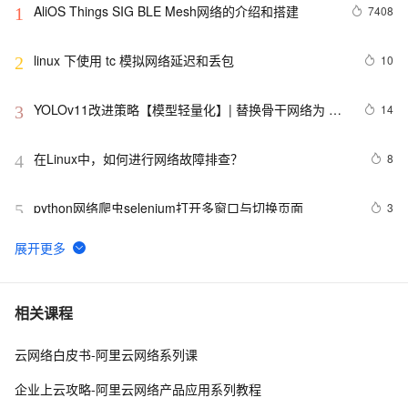
AliOS Things SIG BLE Mesh网络的介绍和搭建
7408
1
linux 下使用 tc 模拟网络延迟和丢包
10
2
YOLOv11改进策略【模型轻量化】| 替换骨干网络为 
14
3
GhostNet V3 2024华为的重参数轻量化模型
在Linux中，如何进行网络故障排查？ 
8
4
python网络爬虫selenium打开多窗口与切换页面
3
5
Android监听手机网络变化
441
6
网络基础 CAS协议学习总结 
10
7
相关课程
云网络白皮书-阿里云网络系列课
企业运维训练营之云上网络原理和实战（第2期），助力
9
8
从业者在云上网络技术浪潮中站稳脚跟！
企业上云攻略-阿里云网络产品应用系列教程
【计算机网络】网络安全 : 对称密钥分配 ( 密钥分配 | 密
8
9