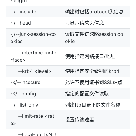
-length
-i/--include
输出时包括protocol头信息
-I/--head
只显示请求头信息
-j/--junk-session-co
读取文件进忽略session co
okies
okie
--interface <inte
使用指定网络接口/地址
rface>
--krb4 <level>
使用指定安全级别的krb4
-k/--insecure
允许不使用证书到SSL站点
-K/--config
指定的配置文件读取
-l/--list-only
列出ftp目录下的文件名称
--limit-rate <rat
设置传输速度
e>
--local-port<NU