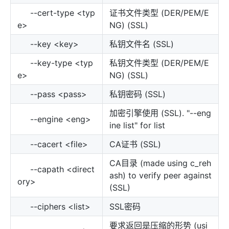
--cert-type <typ
证书文件类型 (DER/PEM/E
e>
NG) (SSL)
--key <key>
私钥文件名 (SSL)
--key-type <typ
私钥文件类型 (DER/PEM/E
e>
NG) (SSL)
--pass <pass>
私钥密码 (SSL)
加密引擎使用 (SSL). "--eng
--engine <eng>
ine list" for list
--cacert <file>
CA证书 (SSL)
CA目录 (made using c_reh
--capath <direct
ash) to verify peer against
ory>
(SSL)
--ciphers <list>
SSL密码
要求返回是压缩的形势 (usi