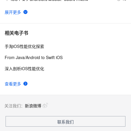
5
环信 3.0 iOS 客户端的集成
6
6
【转】适配iOS9系统
7
7
相关电子书
手淘iOS性能优化探索
从Unity开发到移动平台制胜攻略：全面解析iOS与
8
8
Android应用发布流程，助你轻松掌握跨平台发布技巧，
From Java/Android to Swift iOS
打造爆款手游不是梦——性能优化、广告集成与内购设置
ios证书申请最简单的教程
15
9
全包含
深入剖析iOS性能优化
iOS - Swift NSSize      尺寸
10
10
查看更多
关注我们：
新浪微博
联系我们