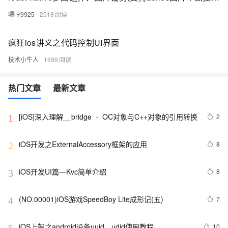
嗯哼9925
2518
疯狂ios讲义之代码控制UI界面
技术小牛人
1699
热门文章
最新文章
[iOS]深入理解__bridge  -  OC对象与C++对象的引用转换
2
1
iOS开发之ExternalAccessory框架的应用
8
2
iOS开发UI篇—Kvc简单介绍
8
3
(NO.00001)iOS游戏SpeedBoy Lite成形记(五)
7
4
iOS上架之android设备uuid、udid使用教程
10