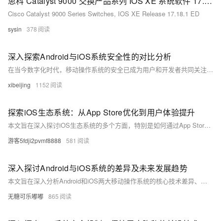
思科 Catalyst 9000 交换产品系列 IOS XE 系统软件 17.18.1 ED
Cisco Catalyst 9000 Series Switches, IOS XE Release 17.18.1 ED
sysin
378
深入探索Android与iOS系统安全性的对比分析
在当今数字化时代，移动操作系统的安全已成为用户和开发者共同关注的重点。本文旨在通过比较Android与iOS两大主流操作系统在安全性方面的差异，揭示两者在设计理念、权限管理、应用审核机制等方面的不同之处。我们将探讨这些差异如何影响用户的安全体验以及可能带来的风险。
xibeijing
1152
探索iOS生态系统：从App Store优化到用户体验提升
本文旨在深入探讨iOS生态系统的多个方面，特别是如何通过App Store优化(ASO)和改进用户体验来提升应用的市场表现。不同于常规摘要仅概述文章内容的方式，我们将直接进入主题，首先介绍ASO的重要性及其对开发者的意义；接着分析当前iOS平台上用户行为的变化趋势以及这些变化如何影响应用程序的设计思路；最后提出几点实用建议帮助开发者更好地适应市场环境，增强自身竞争力。
游客5fdji2pvmf8888
581
深入探讨Android与iOS系统的差异及未来发展趋势
本文旨在深入分析Android和iOS两大移动操作系统的核心技术差异、用户体验以及各自的市场表现，进一步探讨它们在未来技术革新中可能的发展方向。通过对比两者的开放性、安全性、生态系统等方面，本文揭示了两大系统在移动设备市场中的竞争态势和潜在变革。
无糖可乐嘟嘟
865