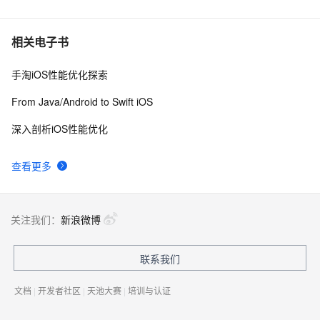
6
xcode反汇编调试iOS模拟器程序（六）函数出入口处的
3
7
相关电子书
处理与局部变量
手淘iOS性能优化探索
IOS中处理解析数据用JSON上传的对象和可以是JSON
6
8
From Java/Android to Swift iOS
ios基础控件之UITextField常用方法汇总
690
9
深入剖析iOS性能优化
使IFRAME在iOS设备上支持滚动
3
10
查看更多
关注我们：
新浪微博
联系我们
文档
|
开发者社区
|
天池大赛
|
培训与认证