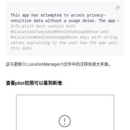
This app has attempted 
to
 access privacy-
sensitive data without a usage deion. The app
's 
Info.plist must contain both 
NSLocationAlwaysAndWhenInUseUsageDeion and 
NSLocationWhenInUseUsageDeion keys with string 
values explaining to the user how the app uses 
this data
这与更新CLLocationManager.h文件中的注释有很大矛盾。
查看plist权限可以看到新增: