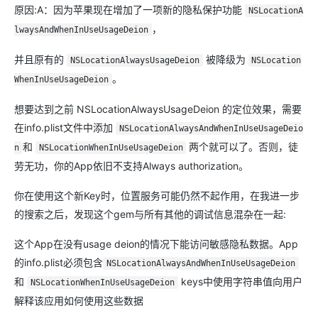
原因:A：因为苹果现在增加了一项新的隐私保护功能
NSLocationA
，
lwaysAndWhenInUseUsageDeion
并且原有的
被降级为
NSLocationAlwaysUsageDeion
NSLocation
。
WhenInUseUsageDeion
想要达到之前 NSLocationAlwaysUsageDeion 的定位效果，需要
在info.plist文件中添加
NSLocationAlwaysAndWhenInUseUsageDeio
和
两个就可以了。否则，徒
n
NSLocationWhenInUseUsageDeion
劳无功，你的App依旧不支持Always authorization。
你在使用这个新Key时，位置服务可能仍然不起作用，在我进一步
的搜索之后，发现这个gem与所有其他的调试信息混杂在一起:
这个App在没有usage deion的情况下能访问敏感隐私数据。App
的info.plist必须包含
NSLocationAlwaysAndWhenInUseUsageDeion
和
keys中使用字符串值向用户
NSLocationWhenInUseUsageDeion
解释该应用如何使用这些数据