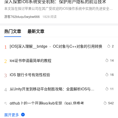
深入探索iOS系统安全机制：保护用户隐私的前沿技术
本文旨在探讨苹果公司在其广受欢迎的iOS操作系统中实施的先进安全措施，这些措施如何共同作用以保护用户的隐私和数据安全。我们将深入了解iOS的安全架构，包括其硬件和软件层面的创新，以及苹果如何通过持续的软件更新来应对新兴的安全威胁。此外，我们还将讨论iOS系统中的一些关键安全功能，如Face ID、加密技术和沙箱环境，以及它们如何帮助防止未经授权的访问和数据泄露。
游客762btuqu5wybw666
1828
热门文章
最新文章
[iOS]深入理解__bridge  -  OC对象与C++对象的引用转换
2
1
ios证书申请最简单的教程
14
2
iOS 银行卡号有效性校验
16
3
从Unity开发到移动平台制胜攻略：全面解析iOS与
11
4
Android应用发布流程，助你轻松掌握跨平台发布技巧，
打造爆款手游不是梦——性能优化、广告集成与内购设
github上的一个开源kvo/kvb实现（ios),供参考
542
5
置全包含
iOS 在 ARC 环境下 dealloc 的使用、理解误区
5