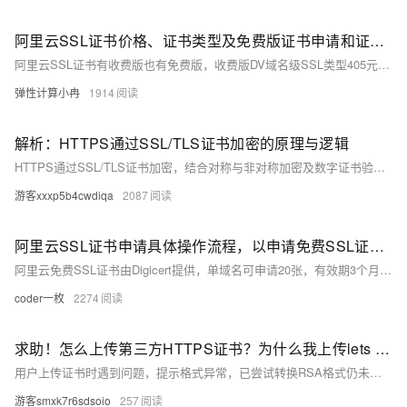
阿里云SSL证书价格、证书类型及免费版证书申请和证书部署教程参考
阿里云SSL证书有收费版也有免费版，收费版DV域名级SSL类型405元起，免费版证书为DV域名级SSL类型，每个实名个人和企业主体在一个自然年内可以一次性领取20张免费证书。本文为大家详细介绍阿里云SSL证书价格情况，包括不同域名类型、证书类型、证书等级和证书品牌的相关收费标准，以及免费版证书的申请和部署教程参考。
弹性计算小冉
1914
解析：HTTPS通过SSL/TLS证书加密的原理与逻辑
HTTPS通过SSL/TLS证书加密，结合对称与非对称加密及数字证书验证实现安全通信。首先，服务器发送含公钥的数字证书，客户端验证其合法性后生成随机数并用公钥加密发送给服务器，双方据此生成相同的对称密钥。后续通信使用对称加密确保高效性和安全性。同时，数字证书验证服务器身份，防止中间人攻击；哈希算法和数字签名确保数据完整性，防止篡改。整个流程保障了身份认证、数据加密和完整性保护。
游客xxxp5b4cwdiqa
2087
阿里云SSL证书申请具体操作流程，以申请免费SSL证书为例
阿里云免费SSL证书由Digicert提供，单域名可申请20张，有效期3个月。通过数字证书管理控制台，完成购买、域名验证（DNS或文件）、提交审核后下载，支持Nginx、Apache等多服务器格式。
coder一枚
2274
求助！怎么上传第三方HTTPS证书？为什么我上传lets encrypt的证书显示私钥格式异常？
用户上传证书时遇到问题，提示格式异常，已尝试转换RSA格式仍未解决。
游客smxk7r6sdsoio
257