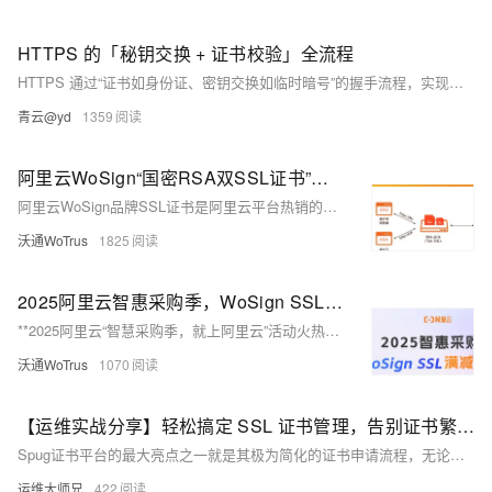
HTTPS 的「秘钥交换 + 证书校验」全流程
HTTPS 通过“证书如身份证、密钥交换如临时暗号”的握手流程，实现身份认证与数据加密双重保障，确保通信安全可靠。
青云@yd
1359
阿里云WoSign“国密RSA双SSL证书”应用实践
阿里云WoSign品牌SSL证书是阿里云平台热销的国产品牌证书之一，支持签发国密合规的SM2算法SSL证书以及全球信任的RSA算法SSL证书，能够满足平台用户不同的SSL证书应用需求，同时为用户提供国密模块支持，实现“国密/RSA双证书部署”。
沃通WoTrus
1825
2025阿里云智惠采购季，WoSign SSL国产证书折上折满减优惠
**2025阿里云“智慧采购季，就上阿里云”活动火热进行中！** 3月1日至31日，阿里云WoSign品牌SSL证书新老用户同享折上折满减优惠。DV SSL证书低至220元/年起，轻松实现HTTPS加密，保障数据传输安全。领取“智惠采购季上云礼包”，先领券再下单，享受满减优惠。WoSign品牌SSL证书国密RSA双算法支持，确保广泛兼容与可靠部署。
沃通WoTrus
1070
【运维实战分享】轻松搞定 SSL 证书管理，告别证书繁琐操作
Spug证书平台的最大亮点之一就是其极为简化的证书申请流程，无论是新手还是经验丰富的运维专家，都可以在几分钟内轻松完成证书的申请，通过微信扫码直接登录申请，无需复杂注册，整个过程既方便又快捷。
运维大师兄
422