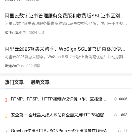
阿里云数字证书管理服务免费版和收费版SSL证书区别、收费标准、申请及部署教程参考
阿里云数字证书管理服务提供多种SSL证书类型和品牌，适用于不同规模的网站，包括但不限于电商、小型企业、大型企业或个人等。阿里云SSL证书有收费版的也有免费版的，有的新手用户由于是初次在阿里云申请SSL证书，可能不是很清楚免费版证书的申请和部署流程，本文为以图文形式为大家展示阿里云免费版SSL证书最新的申请及部署教程，以供参考。
弹性计算小冉
2024
阿里云2025智惠采购季，WoSign SSL证书优惠叠加使用攻略
阿里云2025智惠采购季，WoSign SSL证书折上折满减优惠！活动月期间（2025年03月01日至03月31日）活动折扣叠加满减优惠券，具体如何操作才能获取组合优惠价格呢？快来get优惠券组合使用攻略吧！
沃通WoTrus
982
热门文章
最新文章
RTMP、RTSP、HTTP视频协议详解（附：直播流地
6006
1
址、播放软件）
安全第一 全球最大成人网站将全面采用HTTPS加密
1692
2
GrayLog使用HTTP JSONPath方式调用微步在线云API
11
3