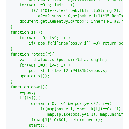
    for(var i=0,n; i<4; i++)

        if(/([^0]+)/.test(bak.fk[i].toString(2).repl
            a2=a2.substr(0,n=(bak.y+i+1)*15-RegExp.$
    document.getElementById("box").innerHTML=a2.repl
}

function is(){

    for(var i=0; i<4; i++)

        if((pos.fk[i]&map[pos.y+i])!=0) return pos=b
}

function rotate(r){

    var f=dia[pos.s=(pos.s+r)%dia.length];

    for(var i=0; i<4; i++)

        pos.fk[i]=(f>>(12-i*4)&15)<<pos.x;

    update(is());

}

function down(){

    ++pos.y;

    if(is()){

        for(var i=0; i<4 && pos.y+i<22; i++)

            if((map[pos.y+i]|=pos.fk[i])==0xfff)

                map.splice(pos.y+i,1), map.unshift(0
        if(map[1]!=0x801) return over();

        start();
