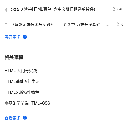
ext 2.0 渲染HTML表单 (含中文版日期选单控件)
546
4
《智能前端技术与实践》——第 2 章 前端开发基础 ——
5
5
2.2 HTML基础——2.2.1    HTML 文档基本结构（中）
html5手机网站需要加的那些meta/link标签，html5 
531
6
meta全解
【01】完成新年倒计时页面-蛇年新年快乐倒计时领取礼
8
7
相关课程
物放烟花html代码优雅草科技央千澈写采用
html5+div+CSS+JavaScript-优雅草卓伊凡-做一条关于新
HTML 入门与实战
Vue 结合html2canvas和jsPDF实现html页面转pdf 
1
8
年的代码分享给你们-为了C站的分拼一下子
HTML基础入门学习
C#服务器端获取客户端(html)控件值
616
9
HTML5 新特性教程
IIS MIME类型问题(html5 video 本地打开可以，IIS打开
3
10
零基础学前端HTML+CSS
不了)
查看更多