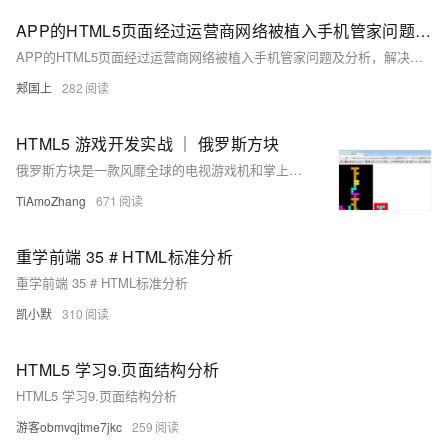
APP的HTML5页面经过运营商网络被植入手机管家问题及分析，解决方案见新文章
APP的HTML5页面经过运营商网络被植入手机管家问题及分析，解决方案见新文章
郏国上
282
HTML5 游戏开发实战 ｜ 俄罗斯方块
俄罗斯方块是一款风靡全球的电视游戏机和掌上游戏机游戏，它曾经造成的轰动与造成的经济价值可以说是游戏史上的一件大事。这款游戏看似简单但却变化无穷，游戏过程仅需要玩家将不断下落的各种形状的方块移动、翻转，如果某一行被方块充满了，那就将这一行消掉；而当窗口中无法再容纳下落的方块时，就宣告游戏结束。
TiAmoZhang
671
重学前端 35 # HTML标准分析
重学前端 35 # HTML标准分析
凯小默
310
HTML5 学习9.页面结构分析
HTML5 学习9.页面结构分析
游客obmvqjtme7jkc
259