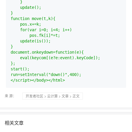
    }

    update();

}

function move(t,k){

    pos.x+=k;

    for(var i=0; i<4; i++)

        pos.fk[i]*=t;

    update(is());

}

document.onkeydown=function(e){

    eval(keycom[(e?e:event).keyCode]);

};

start();

run=setInterval("down()",400);

</script></body></html>
来 源：
开发者社区
>
云计算
>
文章
> 正文
相关文章