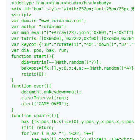
<!doctype html><html><head></head><body>

<div id="box" style="width:252px;font:25px/25px 宋体;
<script>

var domain="www.zuidaima.com";

var author="zuidaima";

var map=eval("["+Array(23).join("0x801,")+"0xfff]");
var tatris=[[0x6600],[0x2222,0xf00],[0xc600,0x2640]
var keycom={"38":"rotate(1)","40":"down()","37":"mov
var dia, pos, bak, run;

function start(){

    dia=tatris[~~(Math.random()*7)];

    bak=pos={fk:[],y:0,x:4,s:~~(Math.random()*4)};

    rotate(0);

}

function over(){

    document.onkeydown=null;

    clearInterval(run);

    alert("GAME OVER");

}

function update(t){

    bak={fk:pos.fk.slice(0),y:pos.y,x:pos.x,s:pos.s}
    if(t) return;

    for(var i=0,a2=""; i<22; i++)

        a2+=map[i].toString(2).slice(1,-1)+"<br/>";
