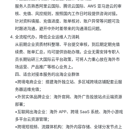
服务人员熟悉阿里云国际、腾讯云国际、AWS 亚马逊云的审
核、充值、风控规则，按照国内工作日时段提供咨询对接。
针对资料填报、充值进度、账单核对、账户异常等问题可及
时跟进沟通，避开中外时差带来的沟通滞后问题。
全流程代办，降低企业运维人力消耗
从前期企业资质材料整理、平台提交审核，到后期定期充值
续费、账单汇总，均可提供协助办理。企业无需安排专职人
员长期钻研三大国际云平台政策，可将人力重心放在海外市
场运营、产品推广等核心业务上。
四、适合对接本服务的出海企业群体
•跨境电商企业：搭建海外独立站、多区域跨境店铺配套云服
务器运维充值；
•外贸实体品牌企业：海外官网、海外广告投放站点云端资源
部署；
•互联网出海企业：海外 APP、跨境 SaaS 系统、海外小游戏
多平台云资源管理；
•跨境短视频、流媒体机构：海外内容存储、全球分发节点上