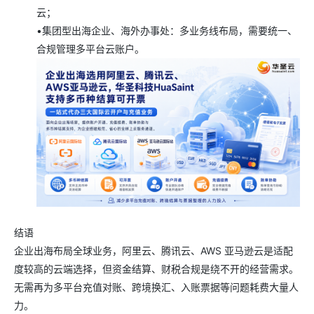
云；
•集团型出海企业、海外办事处：多业务线布局，需要统一、
合规管理多平台云账户。
结语
企业出海布局全球业务，阿里云、腾讯云、AWS 亚马逊云是适配
度较高的云端选择，但资金结算、财税合规是绕不开的经营需求。
无需再为多平台充值对账、跨境换汇、入账票据等问题耗费大量人
力。