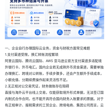
一、企业自行办理国际云业务，资金与财税方面常见难题
1.支付渠道受限，换汇转账流程繁琐
阿里云国际、腾讯云国际、AWS 亚马逊云官方支付渠道多适配境
外银行卡、外币电汇。国内企业若无成熟外币资金渠道，需要单独
办理换汇、跨境对公转账，手续步骤多，还会产生额外手续成本，
小额充值、分期续费操作起来灵活性不足。
2.无正规对公交易凭证，财务做账存在阻碍
直接与海外云平台线上交易，仅能获取境外形式单据，无法签订国
内制式合作合同，也不能开具符合国内财务入账要求的票据。对于
有正规审计、报税需求的工贸企业、跨境电商、集团公司而言，云