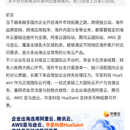
多平台对账难及时差响应慢等痛点，助力全球上云省心合规。
前言
当下越来越多国内企业开启海外市场拓展之路，跨境独立站、海外
品牌官网、跨境应用程序、海外内容分发等业务，都需要稳定的海
外云基础设施作为支撑。阿里云国际站、腾讯云国际站、AWS 亚
马逊云，覆盖全球各大区域机房，能够满足不同地区海外客户的访
问需求，是众多出海企业常用的公有云产品。
不少企业在自主对接这三类国际云平台时，常会卡在资金结算、财
务入账两大核心环节。境外平台支付渠道单一、缺少适配国内企业
的对公票据，长期下来会增加企业财务处理压力。华圣科技 HuaS
aint 作为正规国际云代理，一站式承接三大国际云开户与充值业
务，兼顾资金灵活度与财税合规性：企业出海选用阿里云、腾讯
云、AWS 亚马逊云，华圣科技 HuaSaint 支持多币种结算可开
票。