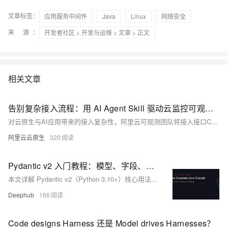
文章标签：
应用服务中间件
Java
Linux
网络安全
来 源：
开发者社区
>
开发与运维
>
文章
> 正文
相关文章
告别复杂接入流程：用 AI Agent Skill 驱动云监控可观测接入
对云原生与AI应用带来的接入复杂性，阿里云可观测团队将接入接口CLI化，并提供开箱即用的Skill，支持主流的APM和AI应用高效接入，用户仅需自然语言描述即可完成自动化接入，显著降低运维门槛。
阿里云云原生
320
Pydantic v2 入门教程：模型、字段、验证器
本文详解 Pydantic v2（Python 3.10+）核心用法：模型定义、字段约束、自定义验证器（field/model）、嵌套/递归结构、序列化控制及 JSON Schema 生成，所有示例完整可运行，助你构建健壮数据验证与序列化逻辑。
Deephub
166
Code designs Harness 还是 Model drives Harnesses？