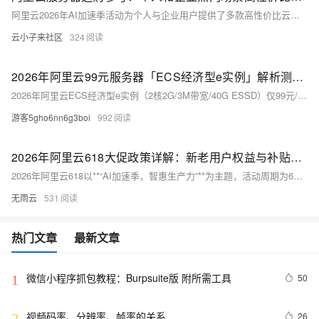
阿里云2026年AI加速季活动为个人与企业用户提供了多款高性价比云服务器。个人站长推荐38元/年轻量应用服务器（2核2G）入门，99元/年经济型e实例和199元/年u1实例满足进阶需求，支持AI应用快速部署。企业用户可根据场景选择：初期展示站推荐经济型e实例或u2i实例，品牌官网选4核8G u2i或g9i，视频购物类选4核16G u2i或8核16G c9i，游戏软件类选8核32G g9i或8核64G r9i。
云小子来社区
324
2026年阿里云99元服务器「ECS经济型e实例」解析测评，超高性价比
2026年阿里云ECS经济型e实例（2核2G/3M带宽/40G ESSD）仅99元/年，新老用户同享，续费不涨价。搭载Intel Xeon Platinum处理器（主频2.5GHz），支持轻量建站、开发测试等场景，性价比极高。阿里云99元服务器活动：https://t.aliyun.com/U/OTnSAH
游客5gho6nn6g3boi
992
2026年阿里云618大促政策详解：新老用户权益与补贴规则
2026年阿里云618以**“AI加速季，智惠生产力”**为主题，活动周期为6月1日至6月30日，为期30天，是阿里云年度力度最大的云产品促销活动。本次大促投入**5亿元算力补贴**，覆盖轻量应用服务器、ECS云服务器、GPU高性能实例、数据库、AI大模型、存储与CDN等全品类产品，构建“新客秒杀、老客同价、企业补贴、AI特惠”的完整优惠体系。政策层面打破行业“首年低价、次年涨价”的痛点，推出**续费同价至2029年**、**新老用户权益互通**、**企业迁云高额补贴**等核心规则，同时将AI产品纳入优惠核心，通义千问主力模型直降97%，GPU实例低至1.5折。本文从活动基础信息、核心优惠政策
无雨云
531
热门文章
最新文章
微信小程序抓包教程：Burpsuite版 附所需工具
50
1
视频码率、分辨率、帧率的关系
26
2