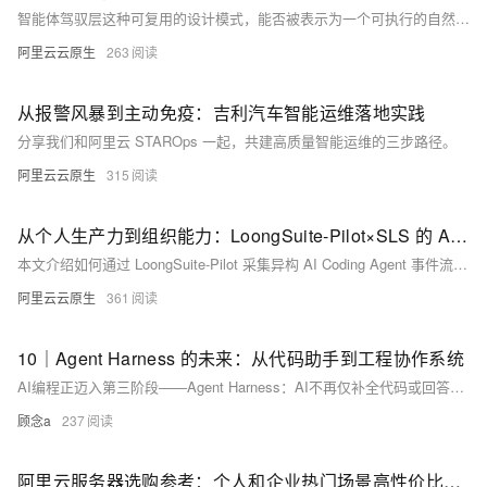
智能体驾驭层这种可复用的设计模式，能否被表示为一个可执行的自然语言对象，将模型周围偶然的胶水转变为科学的表示对象。
阿里云云原生
263
从报警风暴到主动免疫：吉利汽车智能运维落地实践
分享我们和阿里云 STAROps 一起，共建高质量智能运维的三步路径。
阿里云云原生
315
从个人生产力到组织能力：LoongSuite-Pilot×SLS 的 AI Coding 度量实践
本文介绍如何通过 LoongSuite-Pilot 采集异构 AI Coding Agent 事件流，结合 SLS 大盘的 SQL 分析能力，构建从个人使用行为到组织级度量的完整看板，帮助研发团队量化 AI 工具的实际落地效果。
阿里云云原生
361
10｜Agent Harness 的未来：从代码助手到工程协作系统
AI编程正迈入第三阶段——Agent Harness：AI不再仅补全代码或回答问题，而是深度融入研发全流程——读仓库、改文件、跑测试、连工具、协作者。未来核心在于“可治理的工程协作”，而非单纯自动化。（239字）
顾念a
237
阿里云服务器选购参考：个人和企业热门场景高性价比云服务器配置与活动价格