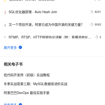
SQL优化器原理 - Auto Hash Join
8291
3
又一个项目开源，阿里已成为中国开源的关键力量？
9062
4
RTMP、RTSP、HTTP视频协议详解（附：直播流地址、
5
5
播放软件）
谷歌CEO皮查伊：对重返中国持开放态度
752
6
C语言项目参考解答：全正整数后再计算
654
7
相关电子书
低代码开发师（初级）实战教程
俗人解读 三维渲染 的工作过程
657
8
冬季实战营第三期：MySQL数据库进阶实战
国土档案管理信息系统【档案著录】-他项权利类档案
581
9
阿里巴巴DevOps 最佳实践手册
著录
使用TWO_TASK或者LOCAL环境变量?
586
10
查看更多