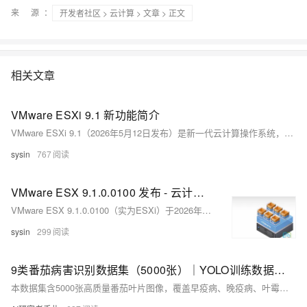
来 源：
开发者社区
>
云计算
>
文章
> 正文
相关文章
VMware ESXi 9.1 新功能简介
VMware ESXi 9.1（2026年5月12日发布）是新一代云计算操作系统，支持Ubuntu 26.04、SLES 16等新Guest OS，新增零接触部署、RDMA可观测性、机密虚拟机（TDX/SEV-SNP GA）、内存分层热配置及增强型DirectPath等关键能力，全面提升AI/HPC、安全与运维效率。
sysin
767
VMware ESX 9.1.0.0100 发布 - 云计算操作系统
VMware ESX 9.1.0.0100（实为ESXi）于2026年6月5日发布，聚焦安全增强与多项新特性：零接触部署、RDMA可观测性、Guest自定义API升级、机密计算（TDX/SEV-SNP正式可用）、Enhanced DirectPath支持AI GPU、内存分层优化等。无功能新增，仅安全改进。（239字）
sysin
299
9类番茄病害识别数据集（5000张）｜YOLO训练数据集 农业AI 病害识别 智慧农业 作物监测
本数据集含5000张高质量番茄叶片图像，覆盖早疫病、晚疫病、叶霉病、花叶病毒等8类常见病害及健康叶片，共9类。采用YOLO标准标注，结构规范（train/valid/test），适配YOLOv5/v8等模型，助力农业AI病害识别与智慧监测。