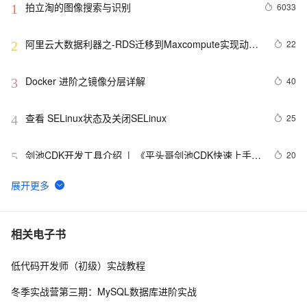
拍立淘的图像搜索与识别
6033
1
阿里云大数据利器之-RDS迁移到Maxcompute实现动态
22
2
分区
Docker 进阶之镜像分层详解
40
3
查看 SELinux状态及关闭SELinux
25
4
剑池CDK开发工具介绍  |  《平头哥剑池CDK快速上手指
20
5
南》第一章
WebAssembly 在 MOSN 中的实践 - 基础框架篇
12
6
userdel使用说明
5
7
相关电子书
低代码开发师（初级）实战教程
自己看系统的“系统还原”
14
8
冬季实战营第三期：MySQL数据库进阶实战
AngularJS 五大特性，加快 Web 应用开发
10
9