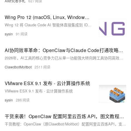
AI研究者手札
627
Wing Pro 12 (macOS, Linux, Windows) 发布，使用 AI 智能体彻底改变您的开发方式
Wing 12 将 Claude Code AI 智能体直接集成到 IDE 中。全新的 Claude Code 工具、用于规划和审查 AI 智能体工作的 Tasks 工具，以及一组 MCP 服务器，为智能体提供 Wing 的源代码分析、单元测试和调试功能，使您能够比在普通终端中更快、更低成本地在 Wing 内部调度 AI 智能体。
sysin
91
AI协同效率革命：OpenClaw与Claude Code打通攻略｜多环境部署+免费模型适配+工作流优化
2026年，AI工具的核心竞争力已从单一功能强大转向跨工具协同高效。OpenClaw作为开源AI助手生态的核心代表，与Anthropic旗下的Claude Code终端代码代理的组合，凭借ACP（Agent Client Protocol）插件的打通，实现了“日常事务自动化+代码级架构优化”的全链路闭环。这种“一个管全局调度，一个管代码深耕”的协同模式，不仅让AI助手具备了自我优化的能力，更将用户从重复性工作与复杂配置调试中彻底解放，成为当前极具实用性的AI工作流组合。
ClawdbotMoltbot
2511
VMware ESX 9.1 发布 - 云计算操作系统
VMware ESX 9.1 发布 - 云计算操作系统
sysin
286
干货来袭！OpenClaw 配置阿里云百炼 API，图文教程永久收藏
干货教程：OpenClaw（原Clawdbot/Moltbot）配置阿里云百炼API，支持Qwen3-Max-Thinking等大模型。图文详解安装、API Key获取、环境变量配置及模型接入，新客首月仅0.3元/天，永久收藏！