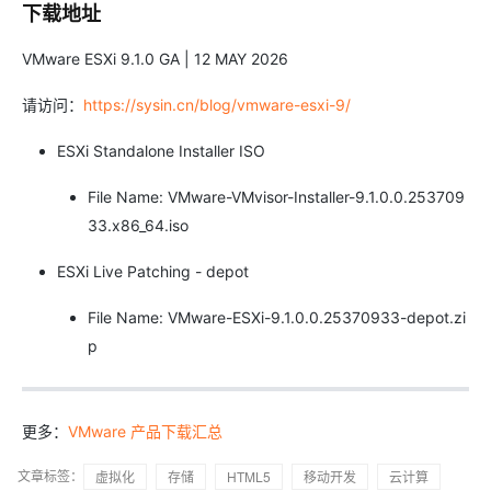
下载地址
VMware ESXi 9.1.0 GA | 12 MAY 2026
请访问：
https://sysin.cn/blog/vmware-esxi-9/
ESXi Standalone Installer ISO
File Name: VMware-VMvisor-Installer-9.1.0.0.253709
33.x86_64.iso
ESXi Live Patching - depot
File Name: VMware-ESXi-9.1.0.0.25370933-depot.zi
p
更多：
VMware 产品下载汇总
文章标签：
虚拟化
存储
HTML5
移动开发
云计算