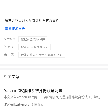
第三方登录账号配置详细看官方文档
雷池技术文档
文章标签：
数据安全/隐私保护
关键词：
配置IoT设备身份认证
来 源：
开发者社区
>
安全
>
文章
> 正文
相关文章
YashanDB操作系统身份认证配置
本文来自YashanDB官网，主要介绍如何配置操作系统身份认证，帮助数据库管理员便捷登录。功能由`yasdb_net.ini`文件中的`ENABLE_LOCAL_OSAUTH`参数控制，默认值为`on`。文章详细说明了开启、关闭及管理操作系统认证的步骤，包括创建或移除用户组YASDBA、修改配置文件以及验证认证功能等操作。相关认证方式可查阅[用户及认证]
游客kufrkwrbkmpsa
316