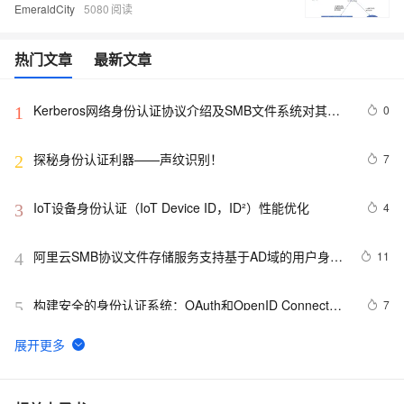
EmeraldCity
5080
热门文章
最新文章
Kerberos网络身份认证协议介绍及SMB文件系统对其的
0
1
支持
探秘身份认证利器——声纹识别！
7
2
IoT设备身份认证（IoT Device ID，ID²）性能优化
4
3
阿里云SMB协议文件存储服务支持基于AD域的用户身份
11
4
认证及权限访问控制介绍
构建安全的身份认证系统：OAuth和OpenID Connect的
7
5
实践
Shiro 身份认证绕过漏洞 CVE-2022-32532 
6
6
RAM角色集成企业OpenLDAP身份认证
4