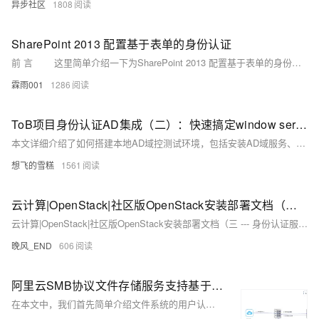
异步社区
1808
SharePoint 2013 配置基于表单的身份认证
前 言 这里简单介绍一下为SharePoint 2013 配置基于表单的身份认证，简单的说，就是用Net提供的工具创建数据库，然后配置SharePoint 管理中心、STS服务、Web应用程序的三处web.config即可。
霖雨001
1286
ToB项目身份认证AD集成（二）：快速搞定window server 2003部署AD域服务并支持ssl
本文详细介绍了如何搭建本地AD域控测试环境，包括安装AD域服务、测试LDAP接口及配置LDAPS的过程。通过运行自签名证书生成脚本和手动部署证书，实现安全的SSL连接，适用于ToB项目的身份认证集成。文中还提供了相关系列文章链接，便于读者深入了解AD和LDAP的基础知识。
想飞的雪糕
1561
云计算|OpenStack|社区版OpenStack安装部署文档（三 --- 身份认证服务keystone安装部署---Rocky版）
云计算|OpenStack|社区版OpenStack安装部署文档（三 --- 身份认证服务keystone安装部署---Rocky版）
晚风_END
606
阿里云SMB协议文件存储服务支持基于AD域的用户身份认证及权限访问控制介绍
在本文中，我们首先简单介绍文件系统的用户认证和访问权限控制的概念，然后介绍阿里云SMB协议文件存储服务支持基于AD域系统的用户身份认证及访问权限控制的设计实现。