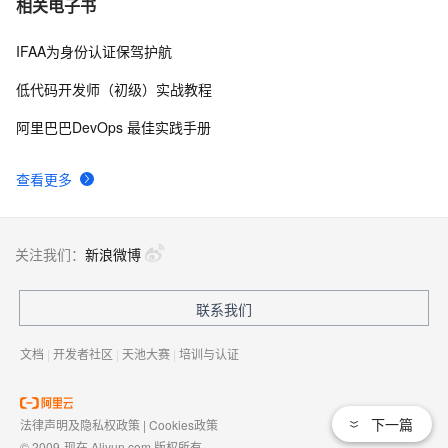
7
相关电子书
IFAA为身份认证保驾护航
区块链技术在数字身份认证中的应用与展望
4
8
低代码开发师（初级）实战教程
ToB项目身份认证AD集成（一）：基于目录的用户管
15
9
阿里巴巴DevOps 最佳实践手册
理、LDAP和Active Directory简述
Sharepoint 2010 Form 身份认证的实现（基于SQL）
4
10
查看更多
关注我们：
新浪微博
联系我们
文档
|
开发者社区
|
天池大赛
|
培训与认证
下一篇
法律声明及隐私权政策
|
Cookies政策
© 2009-现在 Aliyun.com 版权所有