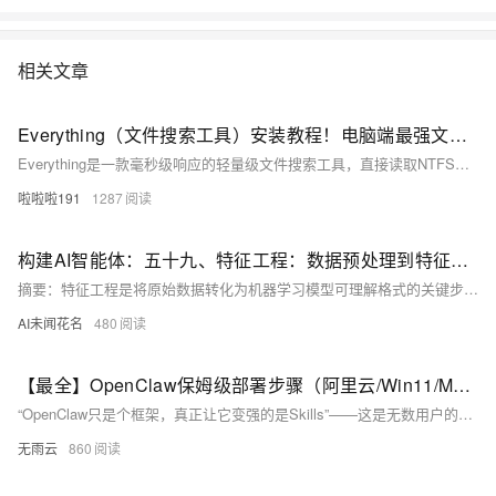
相关文章
Everything（文件搜索工具）安装教程！电脑端最强文件搜索神器
Everything是一款毫秒级响应的轻量级文件搜索工具，直接读取NTFS文件系统MFT，无需建库索引，安装包仅1.7MB，资源占用极低。输入关键词即可瞬间定位电脑中的文件与文件夹，支持快速筛选与浏览，大幅提升文件查找效率。
啦啦啦191
1287
构建AI智能体：五十九、特征工程：数据预处理到特征创造的系统性方法
摘要：特征工程是将原始数据转化为机器学习模型可理解格式的关键步骤，类比于食材烹饪过程。其核心包括数据清洗（处理缺失值、异常值）、特征转换（标准化、分箱）、特征创造和特征选择。通过员工离职预测案例，展示了如何通过单变量分析（满意度、工作时长分布）、多变量分析（满意度与绩效关系）和业务分析（部门薪资组合）构建有效特征。特征工程能提升模型性能（如使用简单模型获得好效果）、增强可解释性（明确风险因素）并减少数据需求。
AI未闻花名
480
【最全】OpenClaw保姆级部署步骤（阿里云/Win11/MacOS/Linux）+必装SKill清单+FAQ，让AI成为全能助手！
“OpenClaw只是个框架，真正让它变强的是Skills”——这是无数用户的实战心得。2026年ClawHub技能市场持续扩容，但多数用户仍面临“选技能难、用技能乱”的困境：要么找不到适配场景的工具，要么安装后不知如何发挥价值。参考文章作者从数据分析、文件管理、视频处理等核心场景出发，精选出一批高实用度技能，用真实案例验证了“装对技能=效率翻倍”的核心逻辑。
无雨云
860