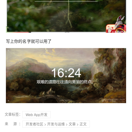
写上你的名字就可以用了
文章标签：
Web App开发
来 源：
开发者社区
>
开发与运维
>
文章
> 正文