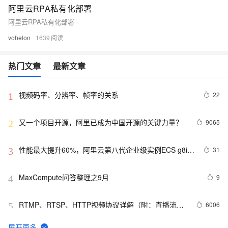
阿里云RPA私有化部署
阿里云RPA私有化部署
vohelon
1639
热门文章
最新文章
视频码率、分辨率、帧率的关系
22
1
又一个项目开源，阿里已成为中国开源的关键力量？
9065
2
性能最大提升60%，阿里云第八代企业级实例ECS g8i正
31
3
式上线
MaxCompute问答整理之9月
9
4
RTMP、RTSP、HTTP视频协议详解（附：直播流地
6006
5
址、播放软件）