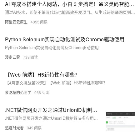
AI 零成本搭建个人网站，小白 3 步搞定！通义灵码智能体+MCP 新玩法
通过AI技术，即使不编写代码也能高效开发项目。从生成诗朗诵网页到3D游戏创建，这些令人惊叹的操作如今触手可及。经过摸索，我利用AI成功上线了个人站点：https://koi0101-max.github.io/web。无需一行代码，借助强大的工具即可实现创意，让开发变得简单快捷！
阿里云云原生
4355
Python Selenium实现自动化测试及Chrome驱动使用
Python Selenium实现自动化测试及Chrome驱动使用
漫走云雾
739
【Web 前端】H5新特性有哪些？
【4月更文挑战第22天】【Web 前端】H5新特性有哪些？
爱吃糖的范同学
968
.NET微信网页开发之通过UnionID机制解决多应用用户帐号统一问题
.NET微信网页开发之通过UnionID机制解决多应用用户帐号统一问题
追逐时光者
349