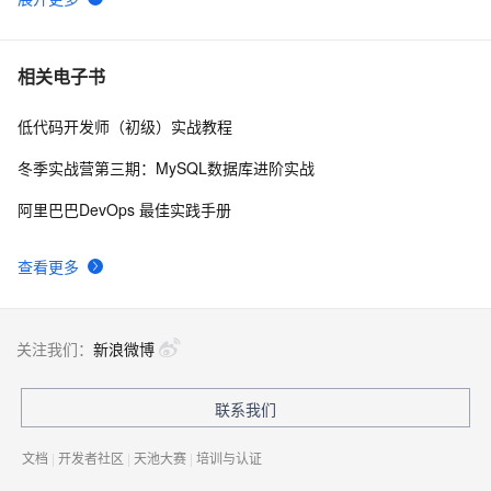
【YOLOv8改进 - 注意力机制】Triplet Attention：轻量有
4
6
效的三元注意力
Python PIL远程命令执行漏洞复现(CVE-2017-8291 
11
7
相关电子书
CVE-2017-8291)
低代码开发师（初级）实战教程
新年快乐 ~
1
8
冬季实战营第三期：MySQL数据库进阶实战
50个优秀的名片设计作品欣赏
577
9
阿里巴巴DevOps 最佳实践手册
WebBrowser控件使用详解
589
10
查看更多
关注我们：
新浪微博
联系我们
文档
|
开发者社区
|
天池大赛
|
培训与认证