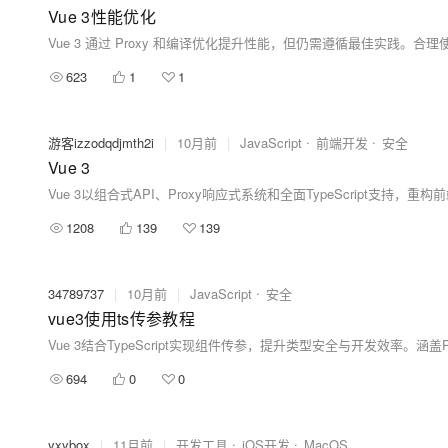
Vue 3性能优化
623
1
1
游客izzodqdjmth2i
|
10月前
|
JavaScript
前端开发
安全
Vue 3
1208
139
139
34789737
|
10月前
|
JavaScript
安全
vue3使用ts传参教程
694
0
0
yxybox
|
11月前
|
开发工具
iOS开发
MacOS