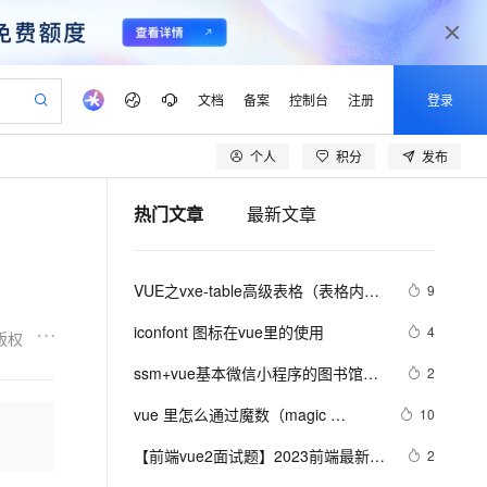
文档
备案
控制台
注册
登录
个人
积分
发布
验
作计划
器
AI 活动
专业服务
服务伙伴合作计划
开发者社区
加入我们
产品动态
服务平台百炼
阿里云 OPC 创新助力计划
热门文章
最新文章
一站式生成采购清单，支持单品或批量购买
可编辑精美 PPT 文稿
S产品伙伴计划（繁花）
峰会
CS
造的大模型服务与应用开发平台
Agency Agents：拥有专属领域专家
AI 生产力先锋
Al MaaS 服务伙伴赋能合作
域名
博文
Careers
PolarDB Agentic Database
至高可申请百万元
 轻松生成专业的 PPT
开启高性价比 AI 编程新体验
弹性可伸缩的云计算服务
先锋实践拓展 AI 生产力的边界
发布
多领域专家智能体,一键组建 AI 虚拟交付团队
Token 补贴，五大权
计划
海大会
伙伴信用分合作计划
商标
问答
社会招聘
VUE之vxe-table高级表格（表格内增
9
益加速 OPC 成功
帕鲁游戏服务器
SS
HappyHorse 打造一站式影视创作平台
飞天发布时刻
HOT
秒悟 Meoo CLI 支持一键部
划
备案
电子书
校园招聘
删改、导入、导出、自定义打印、列
联机服务器，轻松开启游戏
视频创作，一键激活电商全链路生产力
稳定、安全、高性价比、高性能的云存储服务
所见，即是所愿
署项目至阿里云账号
可视化编排打通从文字构思到成片全链路闭环
更多支持
iconfont 图标在vue里的使用
4
版权
设置隐藏显示等）用法
划
公司注册
镜像站
视频生成
语音识别与合成
 智能体与工作流应用
漫剧工坊：一站式动画创作平台
AI 实训营
Flink OSS 支持
ssm+vue基本微信小程序的图书馆座
2
合作伙伴培训与认证
划
上云迁移
站生成，高效打造优质广告素材
全接入的云上超级电脑
通过阿里云百炼高效搭建AI应用,助力高效开发
快速生产连贯的高质量长漫剧
从基础到进阶，Agent 创客手把手教你
AssumeRole 角色自定义
位管理系统
lScope
我要反馈
e-1.1-T2V
Qwen3-TTS-Flash
vue 里怎么通过魔数（magic 
10
查询合作伙伴
n Alibaba Cloud ISV 合作
代维服务
建企业门户网站
10 分钟搭建微信、支付宝小程序
百炼 Qwen3.7-Flash 系列模
number）去限制上传文件类型？
畅细腻的高质量视频
离线语音合成大模型，多语言方言自适应，低延迟高稳定
创新加速
【前端vue2面试题】2023前端最新版
ope
登录合作伙伴管理后台
2
我要建议
站，无忧落地极速上线
以可视化方式快速构建移动和 PC 门户网站
国内短信简单易用，安全可靠，秒级触达，全球覆盖200+国家和地区。
高效部署网站，快速应用到小程序
型发布
vue模块，高频17问(上)