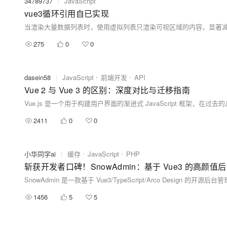
34789737
|
JavaScript
vue3循环引用自已实现
当渲染大量数据列表时，使用虚拟列表只渲染可视区域的内容，显著减少
275
0
0
dasein58
|
JavaScript
前端开发
API
Vue 2 与 Vue 3 的区别：深度对比与迁移指南
2411
0
0
小华同学ai
|
缓存
JavaScript
PHP
斩获开发者口碑！SnowAdmin：基于 Vue3 的高颜
1456
5
5