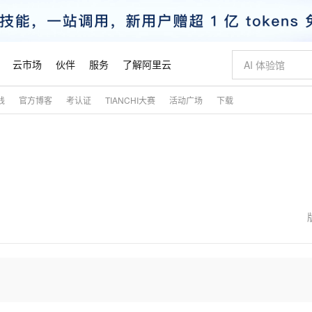
云市场
伙伴
服务
了解阿里云
践
官方博客
考认证
TIANCHI大赛
活动广场
下载
AI 特惠
数据与 API
成为产品伙伴
企业增值服务
最佳实践
价格计算器
AI 场景体
基础软件
产品伙伴合
阿里云认证
市场活动
配置报价
大模型
自助选配和估算价格
步到位
智启 AI 普惠权益
产品生态集成认证中心
企业支持计划
云上春晚
域名与网站
Qwen Audio：打造专属 AI 语音助手
千问官方 MaaS 平台，为开发者和 Agent 而生，新用户赠送 1 亿 + tokens 额度
一句话生成原生
AI Coding
阿里云Maa
2026 阿里云
云服务器 E
为企业打
数据集
Windows
大模型认证
模型
NEW
NEW
格式还原
值低价云产品抢先购
至高享 1亿+免费 tokens，加速 Al 应用落地
提供智能易用的域名与建站服务
Qwen-Audio-3.0-Realtime 端到端实时语音角色扮演
输入一句话想法,
智能编程，一键
安全可靠、
产品生态伙伴
专家技术服务
云上奥运之旅
弹性计算合作
阿里云中企出
手机三要素
宝塔 Linux
全部认证
价格优势
开源旗舰模型
即刻拥有 DeepSeek-V4-Pro
阿里云 OPC 创新助力计划
千问大模型
一键部署幻兽
AI 电商营销
对象存储 O
大模型
产品生态伙伴工作台
企业增值服务台
云栖战略参考
云存储合作计
云栖大会
身份实名认证
CentOS
训练营
推动算力普惠，释放技术红利
最高返9万
真正可用的 1M 上下文,一次完成代码全链路开发
快速构建应用程序和网站，即刻迈出上云第一步
轻松解锁专属 DeepSeek-V4-Pro
至高百万元 Token 补贴，加速一人公司成长
多元化、高性能、安全可靠的大模型服务
一键购买专属
从图文生成到
云上的中国
数据库合作计
活动全景
短信
Docker
图片和
自进化智能体
5 分钟轻松部署专属 QwenPaw
Token Plan 模型订阅计划
数字证书管理服务（原SSL证书）
高效搭建 AI
AI 广告创作
无影云电脑
企业成长
NEW
HOT
信息公告
看见新力量
云网络合作计
OCR 文字识别
JAVA
越聪明
证享300元代金券
全托管，含MySQL、PostgreSQL、SQL Server、MariaDB多引擎
Qwen3.8-Max 首发尝鲜，限时加量 10 倍，夜间低至2折
实现全站 HTTPS，呈现可信的 Web 访问
从聊天伙伴进化为能主动干活的本地数字员工
图文、视频一
随时随地安
魔搭 Mode
Kimi-K3
HappyHors
NEW
loud
服务实践
官网公告
金融模力时刻
Salesforce O
版
发票查验
全能环境
Claude Code + GStack 打造工程团队
千问办公，限时限量积分加倍
Qoder
低代码高效构
AI 建站
短信服务
型
NEW
作计划
Kimi 最新旗舰模型，长程编程与推理利器
让文字生成流
计划
创新中心
魔搭 ModelSc
健康状态
理服务
让AI从“聊天伙伴”进化为能干活的“数字员工”
安装技能 GStack，拥有专属 AI 工程团队
你的AI工作搭子，覆盖日常办公高频场景
面向真实软件的智能体编程平台
0 代码专业建
客户案例
天气预报查询
操作系统
态合作计划