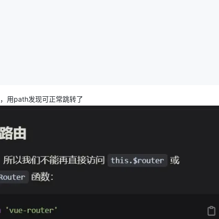
AI 应用
10分钟微调：让0.6B模型媲美235B模
多模态数据信
型
依托云原生高可用架构,实现Dify私有化部署
用1%尺寸在特定领域达到大模型90%以上效果
一个 AI 助手
超强辅助，Bol
即刻拥有 DeepSeek-R1 满血版
在企业官网、通讯软件中为客户提供 AI 客服
多种方案随心选，轻松解锁专属 DeepSeek
，用path发现可正常跳转了