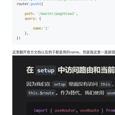
大模型解决方案
router.
push
({

迁移与运维管理
快速部署 Dify，高效搭建 
path
: 
'/master/pageView2'
,

query
: {

专有云
name
:
'1'
10 分钟在聊天系统中增加
    },

这里翻开官方文档以及例子都是用的name，但是我这里一直报错