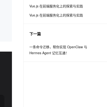
Vue.js 在前端服务化上的探索与实践
息提取
与 AI 智能体进行实时音视频通话
Vue.js 在前端服务化上的探索与实践
从文本、图片、视频中提取结构化的属性信息
构建支持视频理解的 AI 音视频实时通话应用
t.diy 一步搞定创意建站
构建大模型应用的安全防护体系
通过自然语言交互简化开发流程,全栈开发支持
通过阿里云安全产品对 AI 应用进行安全防护
下一篇
一条命令迁移，帮你实现 OpenClaw 与
Hermes Agent 记忆互通！