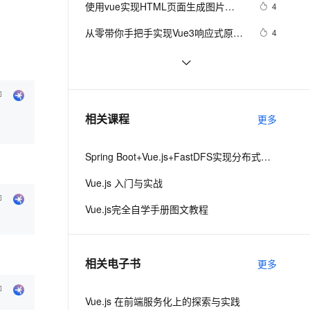
安全
使用vue实现HTML页面生成图片
我要投诉
e-1.1-I2V
Cosyvoice-V3-Flash
4
PolarDB
上云场景组合购
伴
Qoder CN V1.7.0 发布
（上）
漫剧创作，剧本、分镜、视频高效生成
100%兼容MySQL、PostgreSQL，兼容Oracle，支持集中和分布式
覆盖90%+业务场景，专享组合折扣价
畅自然，细节丰富
高表现力语音合成大模型，语音克隆听感自然
VPN
从零带你手把手实现Vue3响应式原理-
4
下（Map和Set的处理）
ernetes 版 ACK
云聚AI 严选权益
云安全中心 AI BAS 智能自动
SSL 证书
3分钟搞懂Vue整合Echarts实现可视化
4
2V
Fun-ASR
，一键激活高效办公新体验
理容器应用的 K8s 服务
精选AI产品，从模型到应用全链提效
化模拟渗透攻击产品发布
界面
文戏情感细腻自然，动作戏激烈拳拳到肉，实现更强表演能力
支持中英文自由切换，具备更强的噪声鲁棒性
堡垒机
vue3源码解析 --- 组件渲染：vnode 
1
AI 用量加速计划
DataWorks ChatBI 会话支持
到真实 DOM 是如何转变的
防火墙
、识别商机，让客服更高效、服务更出色。
手拉手带你用 Vue3 + VantUI 写一个
新老同享，达量后返
上传临时文件分析
8
相关课程
更多
移动端脚手架 系列二 （页面布局与兼
主机安全
应用
容）
Spring Boot+Vue.js+FastDFS实现分布式图片服务器
千问办公
NEW
AI 应用及服务市场
的智能体编程平台
一站式AI生产力平台
Vue.js 入门与实战
AI 应用
伶鹊
Vue.js完全自学手册图文教程
企业级人与Agent协作平台，接入和调度多个数字员工
智能客服平台，对话机器人、对话分析、智能外呼
大模型
大模型服务平台百炼 - 全妙
自然语言处理
相关电子书
更多
应用创作平台
多模态内容创作工具，已接入 DeepSeek
数据标注
机器学习
Vue.js 在前端服务化上的探索与实践