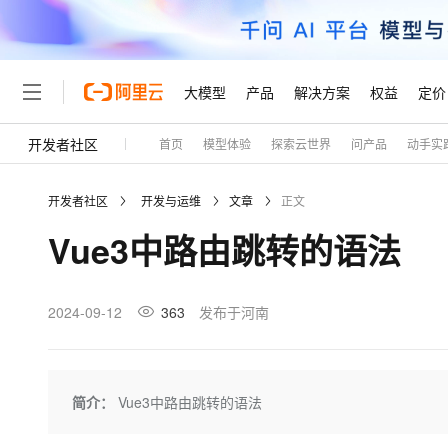
大模型
产品
解决方案
权益
定价
开发者社区
首页
模型体验
探索云世界
问产品
动手实
大模型
产品
解决方案
权益
定价
云市场
伙伴
服务
了解阿里云
精选产品
精选解决方案
普惠上云
产品定价
精选商城
成为销售伙伴
售前咨询
为什么选择阿里云
千问AI平台
开发者社区
开发与运维
文章
正文
了解云产品的定价详情
大模型服务平台百炼
睿译宝，AI翻译排版一
普惠上云 官方力荐
分销伙伴
在线服务
网站建设
什么是云计算
大
Vue3中路由跳转的语法
大模型服务与应用平台
上传文档即自动完成翻译和
云服务器38元/年起，超
咨询伙伴
多端小程序
技术领先
云上成本管理
售后服务
轻量应用服务器
GLM-5.2：长任务时代
官方推荐返现计划
大模型
精选产品
精选解决方案
Salesforce 国际版订阅
稳定可靠
管理和优化成本
推荐新用户得奖励，单订单
销售伙伴合作计划
2024-09-12
363
发布于河南
自助服务
友盟天域
安全合规
人工智能与机器学习
AI
文本生成
云数据库 RDS
Hermes Agent，打造
云工开物
无影生态合作计划
在线服务
观测云
分析师报告
自主进化，持久记忆，越用
高校专属算力普惠，学生认
计算
互联网应用开发
Qwen3.8-Max
HOT
Salesforce On Alibaba C
工单服务
Tuya 物联网平台阿里云
研究报告与白皮书
人工智能平台 PAI
快速拥有专属 OpenClaw
简介：
Vue3中路由跳转的语法
大模
Consulting Partner 合
大数据
容器
智能体时代全能旗舰模型
免费试用
短信专区
一站式AI开发、训练和推
蓝凌 OA
AI 大模型销售与服务生
现代化应用