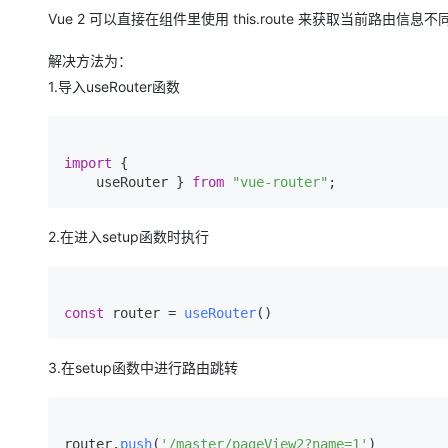
存储
天池大赛
Qwen3.7-Plus
云解析DNS
解决方案免费试用 新老
电子合同
Vue 2 可以直接在组件里使用 this.route 来获取当前路由信息不同
最高领取价值200元试用
能看、能想、能动手的多模
安全
网络与CDN
AI 算法大赛
畅捷通
解决方法为：
大数据开发治理平台 Data
AI 产品 免费试用
网络
安全
云开发大赛
Qwen3-VL-Plus
1.导入useRouter函数
Tableau 订阅
1亿+ 大模型 tokens 和 
可观测
入门学习赛
中间件
AI空中课堂在线直播课
云防火墙
140+云产品 免费试用
上云与迁云
云原生的云上边界网络安全
产品新客免费试用，最长1
数据库
import
 {

生态解决方案
    useRouter } 
from
"vue-router"
大模型服务
企业出海
大模型ACA认证体验
大数据计算
助力企业全员 AI 认知与能
行业生态解决方案
千问AI平台-Token Plan
2.在进入setup函数时执行
政企业务
媒体服务
开发者生态解决方案
企业服务与云通信
千问AI平台-模型体验
AI 开发和 AI 应用解决
const
 router = 
useRouter
在线体验全尺寸、多种模态
域名与网站
Happy 系列大模型
终端用户计算
3.在setup函数中进行路由跳转
Serverless
router.
push
(
'/master/pageView2?name=1'
)

开发工具