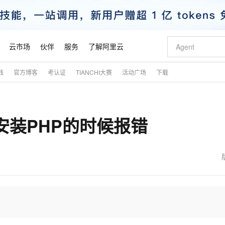
云市场
伙伴
服务
了解阿里云
践
官方博客
考认证
TIANCHI大赛
活动广场
下载
AI 特惠
数据与 API
成为产品伙伴
企业增值服务
最佳实践
价格计算器
AI 场景体
基础软件
产品伙伴合
阿里云认证
市场活动
配置报价
大模型
自助选配和估算价格
新方式
睿译宝，AI翻译排版一步到位
智启 AI 普惠权益
产品生态集成认证中心
企业支持计划
云上春晚
域名与网站
千问官方 MaaS 平台，为开发者和 Agent 而生，新用户赠送 1 亿 + tokens 额度
Qwen Aud
AI Coding
阿里云Maa
2026 阿里云
云服务器 E
为企业打
数据集
Windows
大模型认证
模型
NEW
NEW
重新安装PHP的时候报错
交付可用成果
值低价云产品抢先购
上传文档即自动完成翻译和格式还原
至高享 1亿+免费 tokens，加速 Al 应用落地
提供智能易用的域名与建站服务
智能编程，一键
安全可靠、
产品生态伙伴
专家技术服务
云上奥运之旅
弹性计算合作
阿里云中企出
手机三要素
宝塔 Linux
全部认证
价格优势
有专属领域专家
GLM-5.2：长任务时代开源旗舰模型
阿里云 OPC 创新助力计划
千问大模型
即刻拥有 DeepS
AI 电商营销
对象存储 O
大模型
产品生态伙伴工作台
企业增值服务台
云栖战略参考
云存储合作计
云栖大会
身份实名认证
CentOS
训练营
推动算力普惠，释放技术红利
最高返9万
多领域专家智能体,一键组建 AI 虚拟交付团队
快速构建应用程序和网站，即刻迈出上云第一步
至高百万元 Token 补贴，加速一人公司成长
多元化、高性能、安全可靠的大模型服务
真正可用的 1M 上下文,一次完成代码全链路开发
轻松解锁专属 Dee
从图文生成到
云上的中国
数据库合作计
活动全景
短信
Docker
图片和
站式影视创作平台
Hermes Agent，打造自进化智能体
Token Plan 模型订阅计划
数字证书管理服务（原SSL证书）
5 分钟轻松部署
AI 广告创作
无影云电脑
企业成长
NEW
信息公告
看见新力量
云网络合作计
OCR 文字识别
JAVA
证享300元代金券
可视化编排打通从文字构思到成片全链路闭环
全托管，含MySQL、PostgreSQL、SQL Server、MariaDB多引擎
自主进化，持久记忆，越用越聪明
Qwen3.8-Max 首发尝鲜，限时加量 10 倍，夜间低至2折
实现全站HTTPS，呈现可信的WEB访问
图文、视频一
随时随地安
魔搭 Mode
Kimi-K3
HappyHors
NEW
loud
服务实践
官网公告
金融模力时刻
Salesforce O
版
发票查验
全能环境
Claude Code + GStack 打造工程团队
千问办公，限时限量积分加倍
Qoder
低代码高效构
AI 建站
短信服务
型
NEW
作计划
Kimi 最新旗舰模型，长程编程与推理利器
让文字生成流
计划
创新中心
魔搭 ModelSc
健康状态
理服务
让AI从“聊天伙伴”进化为能干活的“数字员工”
安装技能 GStack，拥有专属 AI 工程团队
你的AI工作搭子，覆盖日常办公高频场景
面向真实软件的智能体编程平台
0 代码专业建
客户案例
天气预报查询
操作系统
态合作计划