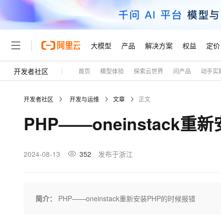
大模型
产品
解决方案
权益
定价
开发者社区
首页
模型体验
探索云世界
问产品
动手实
大模型
产品
解决方案
权益
定价
云市场
伙伴
服务
了解阿里云
精选产品
精选解决方案
普惠上云
产品定价
精选商城
成为销售伙伴
售前咨询
为什么选择阿里云
千问AI平台
开发者社区
开发与运维
文章
正文
了解云产品的定价详情
大模型服务平台百炼
千问办公，解锁你的工作
普惠上云 官方力荐
分销伙伴
在线服务
网站建设
什么是云计算
大
PHP——oneinstack
大模型服务与应用平台
企业级Agent产品，直接
云服务器38元/年起，超
咨询伙伴
多端小程序
技术领先
云上成本管理
售后服务
轻量应用服务器
Agency Agents：拥
官方推荐返现计划
大模型
精选产品
精选解决方案
Salesforce 国际版订阅
稳定可靠
管理和优化成本
推荐新用户得奖励，单订单
销售伙伴合作计划
2024-08-13
352
发布于浙江
自助服务
友盟天域
安全合规
人工智能与机器学习
AI
文本生成
云数据库 RDS
HappyHorse 打造一
云工开物
无影生态合作计划
在线服务
观测云
分析师报告
高校专属算力普惠，学生认
计算
互联网应用开发
Qwen3.8-Max
HOT
Salesforce On Alibaba C
工单服务
Tuya 物联网平台阿里云
研究报告与白皮书
人工智能平台 PAI
快速拥有专属 OpenClaw
简介：
PHP——oneinstack重新安装PHP的时候报错
大模
Consulting Partner 合
大数据
容器
智能体时代全能旗舰模型
免费试用
短信专区
一站式AI开发、训练和推
蓝凌 OA
AI 大模型销售与服务生
现代化应用