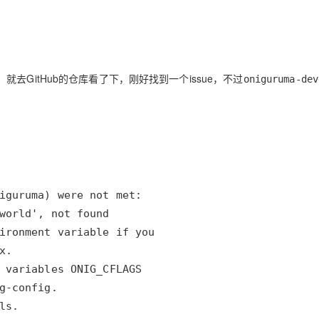
Deepseek-v4-pro
HappyHors
同享
万小智 AI 建站低至 15元/月
Qoder CN
AI 短剧/漫剧
云原生数据库 
快递物流查询
WordPress
成为服务伙
高校合作
点，立即开启云上创新
覆盖公网/内网、递归/权威、移动APP等全场景解析服务
送.CN域名，送备案服务码
基于千问大模型等，支持代码智能生成、研发智能问答
AI助力短剧
态智能体模型
旗舰 MoE 大模型，百万上下文与顶尖推理能力
图生视频，流
Ubuntu
服务生态伙伴
云工开物
企业应用
Works
Night Plan 支持 Qwen 3.8-Max
云原生大数据计算服务 MaxCompute
AI 办公
容器服务 Kub
NEW
GLM-5.2
Wan2.7-T
Red Hat
30+ 款产品免费体验
Data Agent 驱动的一站式 Data+AI 开发治理平台
夜间 5 折，Qwen/Meoo/TokenPlan 客户专享
面向分析的企业级SaaS模式云数据仓库
AI智能应用
提供一站式管
科研合作
GitHub的仓库看了下，刚好找到一个issue，不过
oniguruma-dev
视觉 Coding、空间感知、多模态思考等全面升级
1M上下文，专为长程任务能力而生
ERP
堂（旗舰版）
SUSE
智能客服
CRM
防护产品
2个月
自动承接线索
建站小程序
OA 办公系统
AI 应用构建
大模型原生
力提升
财税管理
模板建站
Qoder
大模型服务平台百炼-应用模版
HOT
NEW
面向真实软件
个人版上线、团队版降价；千问3.8-Max首发发尝鲜
丰富多元化的应用模版和解决方案
400电话
定制建站
万有无界
大模型服务平台百炼-智能体
方案
广告营销
模板小程序
的模型效果
灵活可视化地构建企业级 Agent
定制小程序
秒悟
人工智能平台 PAI
APP 开发
云端极速 AI 
新一代 AI 视频生成模型，深度适配广告营销等场景
AI Native 的算法工程平台，一站式完成建模、训练、推理服务部署
建站系统