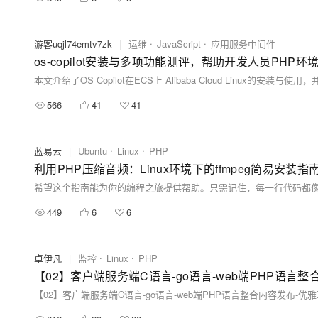
游客uqjl74emtv7zk
|
运维
JavaScript
应用服务中间件
os-copilot安装与多项功能测评，帮助开发人员PHP环
566
41
41
蓝易云
|
Ubuntu
Linux
PHP
利用PHP压缩音频：Linux环境下的ffmpeg简易安装指
希望这个指南能为你的编程之旅提供帮助。只需记住，每一行代码都
449
6
6
卓伊凡
|
监控
Linux
PHP