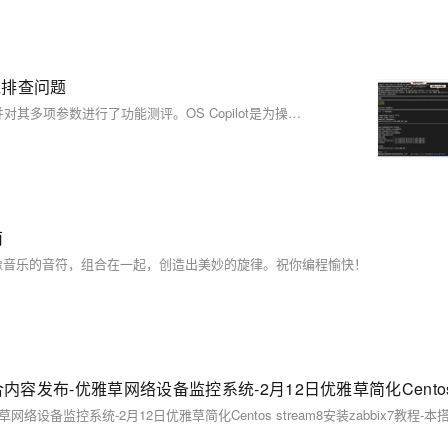
境排查问题
本文介绍了OS Copilot在ECS上 Alibaba Cloud Linux的安装与使用，并对其多项参数进行了功能测评。OS Copilot是为操作系统提供智能化辅助的工具，支持自动化任务、智能推荐、故障排查等功能。安装时需检查是否已安装（`rpm -q os-copilot`），若未安装则用`yum install os-copilot`命令安装，并配置AccessKey信息连接阿里云服务。通过测试不同参数命令，如`-t`参数，展示了其自动化执行和智能生成回答的能力，显著提升运维效率。
南
像音乐的音符，组合在一起，创造出美妙的旋律。祝你编程愉快！