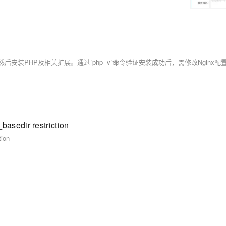
edir restriction
ion