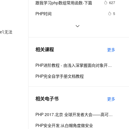
安全
跟我学习php数组常用函数-下篇
我要投诉
e-1.1-I2V
Cosyvoice-V3-Flash
627
PolarDB
上云场景组合购
Milvus 弹性伸缩功能新增节
伴
漫剧创作，剧本、分镜、视频高效生成
100%兼容MySQL、PostgreSQL，兼容Oracle，支持集中和分布式
覆盖90%+业务场景，专享组合折扣价
点支持范围
畅自然，细节丰富
高表现力语音合成大模型，语音克隆听感自然
VPN
PHP时间
5
ernetes 版 ACK
云聚AI 严选权益
AI 原生数据库服务发布
SSL 证书
php 的函数参数值类型限定
517
2V
Fun-ASR
，一键激活高效办公新体验
理容器应用的 K8s 服务
精选AI产品，从模型到应用全链提效
Agent 数据网关
无法
el
文戏情感细腻自然，动作戏激烈拳拳到肉，实现更强表演能力
支持中英文自由切换，具备更强的噪声鲁棒性
堡垒机
PHP设计模式：单例模式
9
AI 用量加速计划
云原生数据库 PolarDB
防火墙
、识别商机，让客服更高效、服务更出色。
《PHP对象、模式与实践》之高级
新老同享，达量后返
Agentic Database 发布
653
相关课程
更多
特性
主机安全
应用
PHP进阶教程 - 由浅入深掌握面向对象开发 - 第二阶段
千问办公
NEW
AI 应用及服务市场
的智能体编程平台
一站式AI生产力平台
PHP完全自学手册文档教程
AI 应用
伶鹊
企业级人与Agent协作平台，接入和调度多个数字员工
智能客服平台，对话机器人、对话分析、智能外呼
大模型
相关电子书
更多
大模型服务平台百炼 - 全妙
自然语言处理
应用创作平台
多模态内容创作工具，已接入 DeepSeek
数据标注
PHP 2017.北京 全球开发者大会——高可用的PHP
机器学习
PHP安全开发:从白帽角度做安全