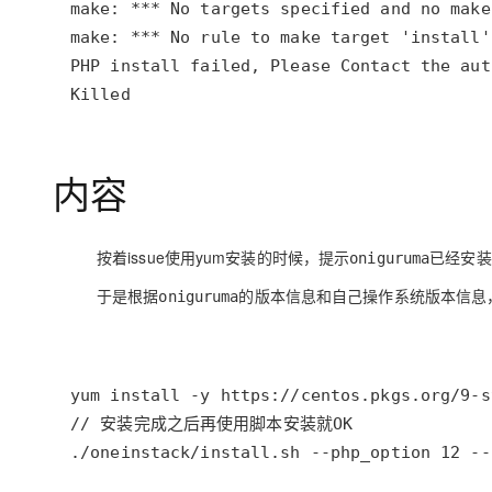
大模型解决方案
迁移与运维管理
快速部署 Dify，高效搭建 
专有云
Killed
10 分钟在聊天系统中增加
内容
按着issue使用yum安装的时候，提示
已经安装
oniguruma
于是根据
的版本信息和自己操作系统版本信息
oniguruma
./oneinstack/install.sh --php_option 12 --