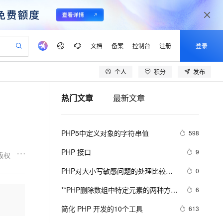
文档
备案
控制台
注册
登录
个人
积分
发布
验
作计划
器
AI 活动
专业服务
服务伙伴合作计划
开发者社区
加入我们
产品动态
服务平台百炼
阿里云 OPC 创新助力计划
热门文章
最新文章
一站式生成采购清单，支持单品或批量购买
io：打造专属 AI 语音助手
S产品伙伴计划（繁花）
峰会
CS
造的大模型服务与应用开发平台
一句话生成原生可编辑精美 PPT 文稿
AI 生产力先锋
Al MaaS 服务伙伴赋能合作
域名
博文
Careers
至高可申请百万元
Qwen3.8-Max 模型上线
开启高性价比 AI 编程新体验
弹性可伸缩的云计算服务
Qwen-Audio-3.0-Realtime 端到端实时语音角色扮演
输入一句话想法, 轻松生成专业的 PPT
先锋实践拓展 AI 生产力的边界
Token 补贴，五大权
计划
海大会
伙伴信用分合作计划
商标
问答
社会招聘
PHP5中定义对象的字符串值
598
益加速 OPC 成功
eek-V4-Pro
SS
一键部署幻兽帕鲁游戏服务器
飞天发布时刻
HOT
Open Search 向量检索版支
划
备案
电子书
校园招聘
pSeek-V4-Pro
视频创作，一键激活电商全链路生产力
稳定、安全、高性价比、高性能的云存储服务
一键购买专属联机服务器，轻松开启游戏
所见，即是所愿
持视频检索 Pipeline 功能
更多支持
PHP 接口
9
版权
划
公司注册
镜像站
视频生成
语音识别与合成
专属 QwenPaw
漫剧工坊：一站式动画创作平台
AI 实训营
HOT
应用身份服务 (IDaaS)
PHP对大小写敏感问题的处理比较
0
合作伙伴培训与认证
划
上云迁移
站生成，高效打造优质广告素材
全接入的云上超级电脑
从聊天伙伴进化为能主动干活的本地数字员工
快速生产连贯的高质量长漫剧
从基础到进阶，Agent 创客手把手教你
OpenClaw 管理能力上线
乱，写代码时可能偶尔出问题，所以
lScope
我要反馈
e-1.1-T2V
Qwen3-TTS-Flash
**PHP删除数组中特定元素的两种方法
6
查询合作伙伴
这里总结一下。以便用到的出现错误
n Alibaba Cloud ISV 合作
代维服务
建企业门户网站
10 分钟搭建微信、支付宝小程序
MaxCompute MaxFrame 提
array_splice()和unset()
畅细腻的高质量视频
离线语音合成大模型，多语言方言自适应，低延迟高稳定
创新加速
简化 PHP 开发的10个工具
ope
登录合作伙伴管理后台
613
我要建议
站，无忧落地极速上线
以可视化方式快速构建移动和 PC 门户网站
国内短信简单易用，安全可靠，秒级触达，全球覆盖200+国家和地区。
高效部署网站，快速应用到小程序
供自动弹性内存功能