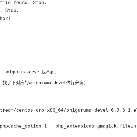
AI 应用
10分钟微调：让0.6B模型媲美235B模
多模态数据信
型
依托云原生高可用架构,实现Dify私有化部署
用1%尺寸在特定领域达到大模型90%以上效果
一个 AI 助手
超强辅助，Bol
即刻拥有 DeepSeek-R1 满血版
在企业官网、通讯软件中为客户提供 AI 客服
多种方案随心选，轻松解锁专属 DeepSeek
，
找不到；
oniguruma-devel
，找了下对应的
进行安装；
oniguruma-devel
phpcache_option 1 --php_extensions gmagick,filein