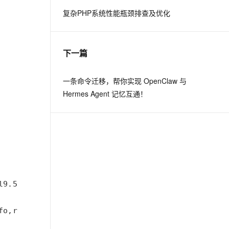
复杂PHP系统性能瓶颈排查及优化
息提取
与 AI 智能体进行实时音视频通话
从文本、图片、视频中提取结构化的属性信息
构建支持视频理解的 AI 音视频实时通话应用
下一篇
t.diy 一步搞定创意建站
构建大模型应用的安全防护体系
通过自然语言交互简化开发流程,全栈开发支持
通过阿里云安全产品对 AI 应用进行安全防护
一条命令迁移，帮你实现 OpenClaw 与
Hermes Agent 记忆互通！
fo,redis --reboot