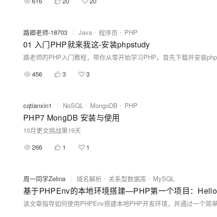
616
20
20
路卿老师-18703
|
Java
程序员
PHP
01 入门PHP就来我这-安装phpstudy
456
3
3
cqtianxin1
|
NoSQL
MongoDB
PHP
PHP7 MongDB 安装与使用
10月更文挑战第19天
266
1
1
周一同学Zelina
|
域名解析
关系型数据库
MySQL
基于PHPEnv的本地环境搭建—PHP第一个项目：Hell
该文章指导如何使用PHPEnv搭建本地PHP开发环境，并通过一个简单的"