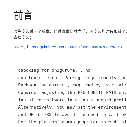
存储
天池大赛
Qwen3.7-Plus
云解析DNS
解决方案免费试用 新老
电子合同
前言
最高领取价值200元试用
能看、能想、能动手的多模
安全
网络与CDN
AI 算法大赛
畅捷通
大数据开发治理平台 Data
AI 产品 免费试用
网络
安全
云开发大赛
Qwen3-VL-Plus
Tableau 订阅
1亿+ 大模型 tokens 和 
原先安装过一个版本，通过脚本卸载之后，再安装的时候报错了，就去
可观测
入门学习赛
中间件
AI空中课堂在线直播课
直接安装；
云防火墙
140+云产品 免费试用
上云与迁云
云原生的云上边界网络安全
产品新客免费试用，最长1
数据库
issue：
https://github.com/oneinstack/oneinstack/issues/353
生态解决方案
大模型服务
企业出海
大模型ACA认证体验
大数据计算
助力企业全员 AI 认知与能
行业生态解决方案
千问AI平台-Token Plan
政企业务
媒体服务
开发者生态解决方案
企业服务与云通信
千问AI平台-模型体验
AI 开发和 AI 应用解决
在线体验全尺寸、多种模态
域名与网站
Happy 系列大模型
终端用户计算
Serverless
开发工具