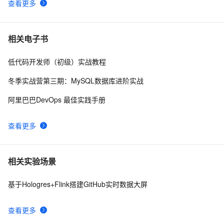
查看更多
🔥基于GitHub的Electron自动发布与更新🔥
5
9
github上的一个开源kvo/kvb实现（ios),供参考
539
10
相关电子书
低代码开发师（初级）实战教程
冬季实战营第三期：MySQL数据库进阶实战
阿里巴巴DevOps 最佳实践手册
查看更多
相关实验场景
基于Hologres+Flink搭建GitHub实时数据大屏
查看更多