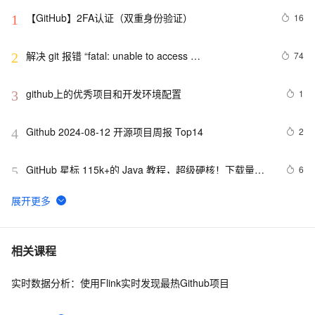
【GitHub】2FA认证（双重身份验证）
16
1
解决 git 报错 “fatal: unable to access 
74
2
‘https://github.com/.../.git‘: Recv failure Connection 
was rese
github上的优秀项目和开发环境配置
1
3
Github 2024-08-12 开源项目周报 Top14
2
4
GitHub 星标 115k+的 Java 教程，超级硬核！下载量突
6
5
破 1 万次！
微软 GitHub 收购一个付费代码工具，然后免费开放了
4
6
重磅推荐，Github上一批优秀的「低代码」项目 ，点赞
6
7
相关课程
收藏按需取用
实时数据分析：使用Flink实时发现最热Github项目
MaskGCT：登上GitHub趋势榜榜首的TTS开源大模型
12
8