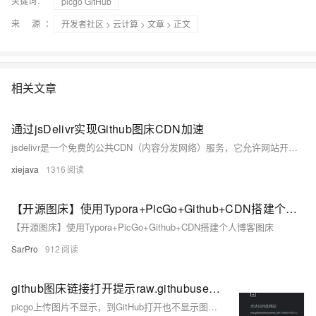
关键词：
picgo GitHub
来 源：
开发者社区
>
云计算
>
文章
> 正文
相关文章
通过jsDelivr实现Github图床CDN加速
jsdelivr是一个免费的公共CDN（内容分发网络）服务，它允许网站开发者将他们的代码库、JavaScript库、字体和其他资源托管在jsdelivr上，并通过jsdelivr的CDN网络进行快速分发。使用jsdelivr可以有效地减少用户下载资源的时间，提高网页加载速度，同时减轻原始服务器的负载。
xiejava
1316
【开源图床】使用Typora+PicGo+Github+CDN搭建个人博客图床
【开源图床】使用Typora+PicGo+Github+CDN搭建个人博客图床
SarPro
912
github图床链接打开提示raw.githubusercontent.com无法访问解决
picgo上传图片不显示，到GitHub打开也不显示图片，粘贴链接访问提示“raw.githubusercontent.com无法访问”，百度搜索后修改了下hosts解决了。