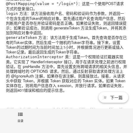
：这是一个使用POST请求
@PostMapping(value = "/login")
方式的登录接口。
方法：该方法接收用户名、密码和验证码作为参数，并返回一
login
个包含生成的Token的响应对象。首先通过用户名查询用户信息，然后
判断用户是否存在并验证密码是否正确。如果验证失败，则返回错误提
示；如果验证成功，则调用 generateToken 方法生成Token，并将其添
加到响应对象中返回。
方法：该方法用于生成Token。首先查询是否存在已
generateToken
有的Token实体，然后生成一个随机的Token字符串。接下来，设置
Token的过期时间为当前时间加上1小时，并根据情况进行更新或插入
Token记录。最后返回生成的Token字符串。
类：这是一个权限验证拦截器实现
AuthorizationInterceptor
类。它实现了 HandlerInterceptor 接口，用于在请求处理之前进行权限
验证。在 preHandle 方法中，首先设置支持跨域请求的相关头信息，并
处理跨域时的 OPTIONS 请求。然后，通过反射获取请求处理方法上
的 @IgnoreAuth 注解，如果存在该注解，则直接放过。接着，从请求
头中获取 Token，并根据 Token 获取对应的 Token 实体。如果 Token
实体存在，则将用户信息存入 session，并放行请求。如果验证失败，
则返回401错误和相应的提示信息。
下一篇
总结，这段代码实现了一个基本的登录功能，并加入了对权限的
验证拦截，确保只有拥有有效 Token 的用户才能访问受限资源。
目录