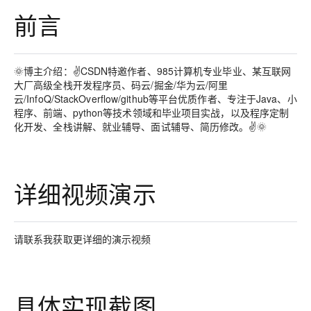
前言
🌞博主介绍：✌CSDN特邀作者、985计算机专业毕业、某互联网
大厂高级全栈开发程序员、码云/掘金/华为云/阿里
云/InfoQ/StackOverflow/github等平台优质作者、专注于Java、小
程序、前端、python等技术领域和毕业项目实战，以及程序定制
化开发、全栈讲解、就业辅导、面试辅导、简历修改。✌🌞
详细视频演示
请联系我获取更详细的演示视频
具体实现截图