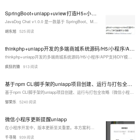
SpringBoot+uniapp+uview打造H5+小程序+APP入门学习的聊天小项目
JavaDog Chat v1.0.0 是一款基于 SpringBoot、MybatisPlus 和 uniapp 的简易聊天软件，兼容 H5、小程序和 APP，提供丰富的注释和简洁代码，适合初学者。主要功能包括登录注册、消息发送、好友管理及群组交流。
胡东旭
525
thinkphp+uniapp开发的多端商城系统源码/H5/小程序/APP支持DIY模板直播分销
thinkphp+uniapp开发的多端商城系统源码/H5/小程序/APP支持DIY模板直播分销
疯狂的猿
913
基于npm CLI脚手架的uniapp项目创建、运行与打包全攻略（微信小程序、H5、APP全覆盖）
基于npm CLI脚手架的uniapp项目创建、运行与打包全攻略（微信小程序、H5、APP全覆盖）
邹荣乐
5240
微信小程序更新提醒uniapp
在小程序开发中，版本更新至关重要。本方案利用 `uni-app` 的 `uni.getUpdateManager()` API 在启动时检测版本更新，提示用户并提供立即更新选项，自动下载更新内容，并在更新完成后重启小程序以应用新版本。适用于微信小程序，确保用户始终使用最新版本。以下是实现步骤： ### 实现步骤 1. **创建更新方法**：在 `App.vue` 中创建 `updateApp` 方法用于检查小程序是否有新版本。 2. **测试**：添加编译模式并选择成功状态进行模拟测试。
千寻简
939