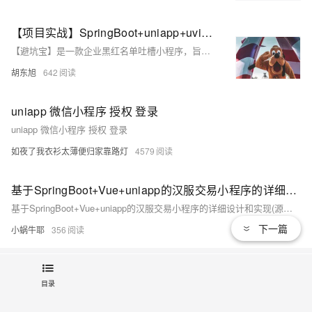
【项目实战】SpringBoot+uniapp+uview2打造一个企业黑红名单吐槽小程序
【避坑宝】是一款企业黑红名单吐槽小程序，旨在帮助打工人群体辨别企业优劣。该平台采用SpringBoot+MybatisPlus+uniapp+uview2等技术栈构建，具备丰富的注释与简洁的代码结构，非常适合实战练习与学习。通过小程序搜索“避坑宝”即可体验。
胡东旭
642
uniapp 微信小程序 授权 登录
uniapp 微信小程序 授权 登录
如夜了我衣衫太薄便归家靠路灯
4579
基于SpringBoot+Vue+uniapp的汉服交易小程序的详细设计和实现(源码+lw+部署文档+讲解等)
基于SpringBoot+Vue+uniapp的汉服交易小程序的详细设计和实现(源码+lw+部署文档+讲解等)
下一篇
小蜗牛耶
356
热门文章
最新文章
目录
写出整洁的高效的js代码
681
1