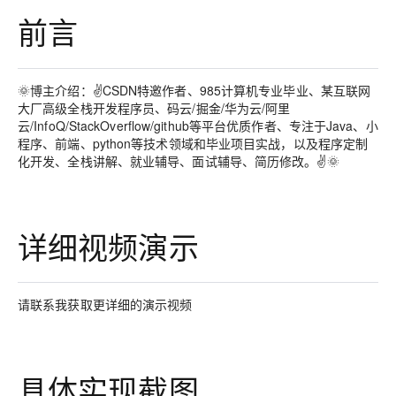
前言
🌞博主介绍：✌CSDN特邀作者、985计算机专业毕业、某互联网
大厂高级全栈开发程序员、码云/掘金/华为云/阿里
云/InfoQ/StackOverflow/github等平台优质作者、专注于Java、小
程序、前端、python等技术领域和毕业项目实战，以及程序定制
化开发、全栈讲解、就业辅导、面试辅导、简历修改。✌🌞
详细视频演示
请联系我获取更详细的演示视频
具体实现截图