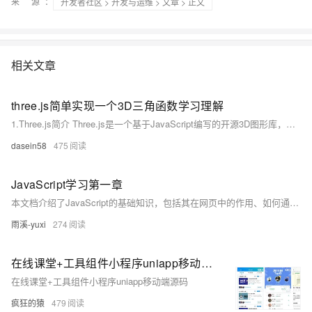
来 源：
开发者社区
>
开发与运维
>
文章
> 正文
相关文章
three.js简单实现一个3D三角函数学习理解
1.Three.js简介 Three.js是一个基于JavaScript编写的开源3D图形库，利用WebGL技术在网页上渲染3D图形。它提供了许多高级功能，如几何体、纹理、光照、阴影等，以便开发者能够快速地创建复杂且逼真的3D场景。同时，Three.js还具有很好的跨平台和跨浏览器兼容性，让用户无需安装任何插件就可以在现代浏览器上观看3D内容。
dasein58
475
JavaScript学习第一章
本文档介绍了JavaScript的基础知识，包括其在网页中的作用、如何通过JavaScript动态设置HTML元素的CSS属性，以及JavaScript中的变量类型（`var`、`let`、`const`）和数据类型（基本数据类型与引用数据类型）。通过实例代码详细解释了JavaScript的核心概念，适合初学者入门学习。
雨溪-yuxi
274
在线课堂+工具组件小程序uniapp移动端源码
在线课堂+工具组件小程序uniapp移动端源码
疯狂的猿
479