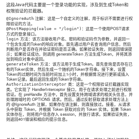
这段Java代码主要是一个登录功能的实现，涉及到生成Token和
权限验证的拦截器。
注解：这是一个自定义的注解，用于标识不需要进行权
@IgnoreAuth
限验证的方法。
：这是一个使用POST请求
@PostMapping(value = "/login")
方式的登录接口。
方法：该方法接收用户名、密码和验证码作为参数，并返回一
login
个包含生成的Token的响应对象。首先通过用户名查询用户信息，然后
判断用户是否存在并验证密码是否正确。如果验证失败，则返回错误提
示；如果验证成功，则调用 generateToken 方法生成Token，并将其添
加到响应对象中返回。
方法：该方法用于生成Token。首先查询是否存在已
generateToken
有的Token实体，然后生成一个随机的Token字符串。接下来，设置
Token的过期时间为当前时间加上1小时，并根据情况进行更新或插入
Token记录。最后返回生成的Token字符串。
类：这是一个权限验证拦截器实现
AuthorizationInterceptor
类。它实现了 HandlerInterceptor 接口，用于在请求处理之前进行权限
验证。在 preHandle 方法中，首先设置支持跨域请求的相关头信息，并
处理跨域时的 OPTIONS 请求。然后，通过反射获取请求处理方法上
的 @IgnoreAuth 注解，如果存在该注解，则直接放过。接着，从请求
头中获取 Token，并根据 Token 获取对应的 Token 实体。如果 Token
实体存在，则将用户信息存入 session，并放行请求。如果验证失败，
则返回401错误和相应的提示信息。