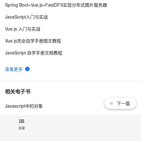
Vue 前端工程[一]
Spring Boot+Vue.js+FastDFS实现分布式图片服务器
手把手教你用Java实现一套简单的鉴权服务
8
9
JavaScript入门与实战
（SpringBoot，SSM）（万字长文1）
SSM实现权限管理(三)
10
10
Vue.js 入门与实战
Vue.js完全自学手册图文教程
JavaScript 自学手册文档教程
查看更多
相关电子书
下一篇
Javascript中的对象
Vue.js 在前端服务化上的探索与实践
目录
Vue.js在前端服务化上的实践与探索