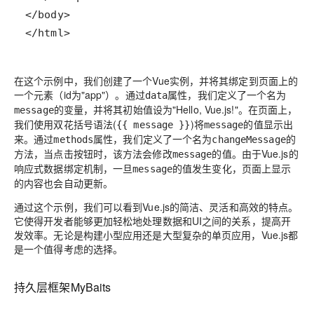
</html>
在这个示例中，我们创建了一个Vue实例，并将其绑定到页面上的
一个元素（id为"app"）。通过
属性，我们定义了一个名为
data
的变量，并将其初始值设为"Hello, Vue.js!"。在页面上，
message
我们使用双花括号语法(
)将
的值显示出
{{ message }}
message
来。通过
属性，我们定义了一个名为
的
methods
changeMessage
方法，当点击按钮时，该方法会修改
的值。由于Vue.js的
message
响应式数据绑定机制，一旦
的值发生变化，页面上显示
message
的内容也会自动更新。
通过这个示例，我们可以看到Vue.js的简洁、灵活和高效的特点。
它使得开发者能够更加轻松地处理数据和UI之间的关系，提高开
发效率。无论是构建小型应用还是大型复杂的单页应用，Vue.js都
是一个值得考虑的选择。
持久层框架MyBaits