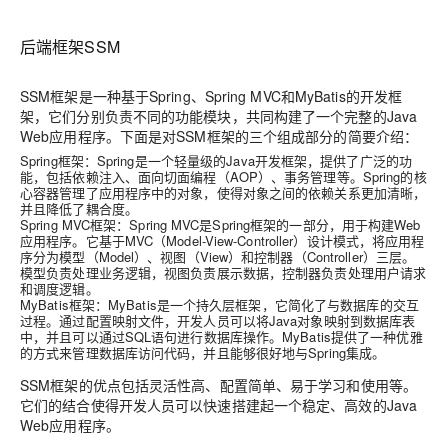
后端框架SSM
SSM框架是一种基于Spring、Spring MVC和MyBatis的开发框
架，它们分别负责不同的功能模块，共同构建了一个完整的Java
Web应用程序。下面是对SSM框架的三个组成部分的简要介绍：
Spring框架
：Spring是一个轻量级的Java开发框架，提供了广泛的功
能，包括依赖注入、面向切面编程（AOP）、事务管理等。Spring的核
心容器管理了应用程序中的对象，使得对象之间的依赖关系更加清晰，
并且降低了耦合度。
Spring MVC框架
：Spring MVC是Spring框架的一部分，用于构建Web
应用程序。它基于MVC（Model-View-Controller）设计模式，将应用程
序分为模型（Model）、视图（View）和控制器（Controller）三层。
模型负责处理业务逻辑，视图负责展示数据，控制器负责处理用户请求
和调度逻辑。
MyBatis框架
：MyBatis是一个持久层框架，它简化了与数据库的交互
过程。通过配置映射文件，开发人员可以将Java对象映射到数据库表
中，并且可以通过SQL语句进行数据库操作。MyBatis提供了一种优雅
的方式来管理数据库访问代码，并且能够很好地与Spring集成。
SSM框架的优点包括灵活性高、配置简单、易于学习和使用等。
它们的结合使得开发人员可以快速搭建起一个稳定、高效的Java
Web应用程序。