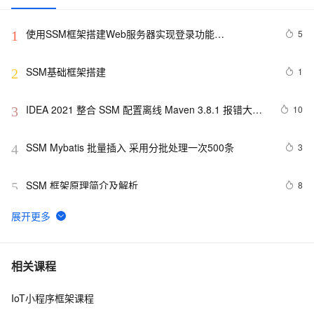
使用SSM框架搭建Web服务器实现登录功能
5
1
(Spring+SpringMVC+Mybatis)
SSM基础框架搭建
1
2
IDEA 2021 整合 SSM 配置离线 Maven 3.8.1 报错大全 
10
3
Since Maven 3.8.1 http repositories are blocked.
SSM Mybatis 批量插入 采用分批处理一次500条
3
4
SSM 框架原理简介及解析
8
5
java初中级面试题(SSM+Mysql+微服务
3
6
(SpringCloud+Dubbo)+消息队列(RocketMQ)+缓存
(Redis+MongoDB)+设计模式+搜索引擎(ES)+JVM
ssm027学校运动会信息管理系统(文档+源码)_kaic
4
7
相关课程
IoT小程序框架课程
SSM(Vue3+ElementPlus+Axios+SSM前后端分离)--搭建
7
8