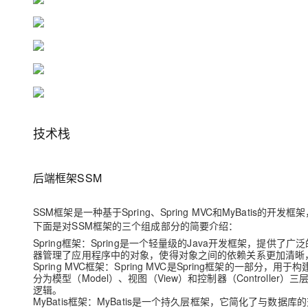
大模型解决方案
迁移与运维管理
快速部署 Dify，高效搭建 
专有云
10 分钟在聊天系统中增加
技术栈
后端框架SSM
SSM框架是一种基于Spring、Spring MVC和MyBatis
下面是对SSM框架的三个组成部分的简要介绍：
Spring框架
：Spring是一个轻量级的Java开发框架，提供了
器管理了应用程序中的对象，使得对象之间的依赖关系更加清晰
Spring MVC框架
：Spring MVC是Spring框架的一部分，用于构
分为模型（Model）、视图（View）和控制器（Control
逻辑。
MyBatis框架
：MyBatis是一个持久层框架，它简化了与数据