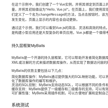
在这个示例中，我们创建了一个Vue实例，并将其绑定到页面上的一
量，并将其初始值设为"Hello, Vue.js!"。在页面上，我们使用
们定义了一个名为
的方法，当点击按钮时，该
changeMessage
发生变化，页面上显示的内容也会自动更新。
通过这个示例，我们可以看到Vue.js的简洁、灵活和高效的特
是构建小型应用还是大型复杂的单页应用，Vue.js都是一个值得
持久层框架MyBaits
MyBatis是一个开源的持久层框架，它可以帮助开发者简化数据库
XML或注解的方式来描述数据库操作，从而实现了数据访问层的
MyBatis的优势主要包括以下几点：
简化数据库操作：MyBatis通过提供强大的SQL映射功能，可
化了数据库操作的编写和维护。
灵活的SQL控制：MyBatis支持动态SQL，可以根据不同的
缓存支持：MyBatis提供了一级缓存和二级缓存的支持，可以
可扩展性强：MyBatis采用插件机制，可以方便地扩展和定制
系统测试