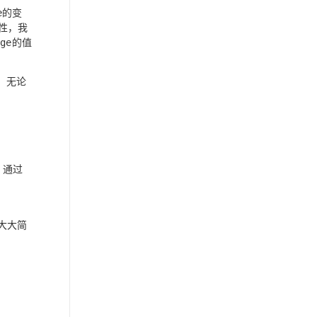
的变
e
性，我
的值
age
。无论
，通过
大大简