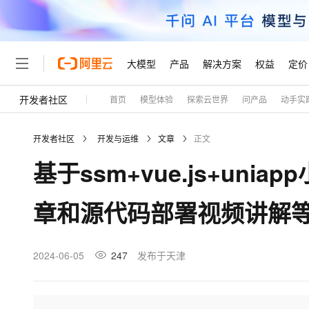
大模型
产品
解决方案
权益
定价
开发者社区
首页
模型体验
探索云世界
问产品
动手实
大模型
产品
解决方案
权益
定价
云市场
伙伴
服务
了解阿里云
精选产品
精选解决方案
普惠上云
产品定价
精选商城
成为销售伙伴
售前咨询
为什么选择阿里云
千问AI平台
开发者社区
开发与运维
文章
正文
了解云产品的定价详情
大模型服务平台百炼
千问办公，解锁你的工作
普惠上云 官方力荐
分销伙伴
在线服务
网站建设
什么是云计算
大
基于ssm+vue.js+un
大模型服务与应用平台
企业级Agent产品，直接
云服务器38元/年起，超
咨询伙伴
多端小程序
技术领先
云上成本管理
售后服务
轻量应用服务器
Agency Agents：拥
官方推荐返现计划
大模型
精选产品
精选解决方案
Salesforce 国际版订阅
稳定可靠
章和源代码部署视频讲解
管理和优化成本
推荐新用户得奖励，单订单
销售伙伴合作计划
自助服务
友盟天域
安全合规
人工智能与机器学习
AI
文本生成
云数据库 RDS
HappyHorse 打造一
云工开物
无影生态合作计划
在线服务
观测云
分析师报告
高校专属算力普惠，学生认
计算
互联网应用开发
2024-06-05
247
发布于天津
Qwen3.8-Max
HOT
Salesforce On Alibaba C
工单服务
Tuya 物联网平台阿里云
研究报告与白皮书
人工智能平台 PAI
快速拥有专属 OpenClaw
大模
Consulting Partner 合
大数据
容器
智能体时代全能旗舰模型
免费试用
短信专区
一站式AI开发、训练和推
蓝凌 OA
AI 大模型销售与服务生
现代化应用