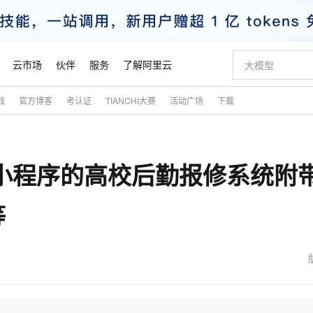
云市场
伙伴
服务
了解阿里云
践
官方博客
考认证
TIANCHI大赛
活动广场
下载
AI 特惠
数据与 API
成为产品伙伴
企业增值服务
最佳实践
价格计算器
AI 场景体
基础软件
产品伙伴合
阿里云认证
市场活动
配置报价
大模型
自助选配和估算价格
新方式
睿译宝，AI翻译排版一步到位
智启 AI 普惠权益
产品生态集成认证中心
企业支持计划
云上春晚
域名与网站
千问官方 MaaS 平台，为开发者和 Agent 而生，新用户赠送 1 亿 + tokens 额度
Qwen Aud
AI Coding
阿里云Maa
2026 阿里云
云服务器 E
为企业打
数据集
Windows
大模型认证
模型
NEW
NEW
iapp小程序的高校后勤报修系统附
交付可用成果
值低价云产品抢先购
上传文档即自动完成翻译和格式还原
至高享 1亿+免费 tokens，加速 Al 应用落地
提供智能易用的域名与建站服务
智能编程，一键
安全可靠、
产品生态伙伴
专家技术服务
云上奥运之旅
弹性计算合作
阿里云中企出
手机三要素
宝塔 Linux
全部认证
价格优势
有专属领域专家
GLM-5.2：长任务时代开源旗舰模型
阿里云 OPC 创新助力计划
千问大模型
即刻拥有 DeepS
AI 电商营销
对象存储 O
大模型
产品生态伙伴工作台
企业增值服务台
云栖战略参考
云存储合作计
云栖大会
身份实名认证
CentOS
训练营
等
推动算力普惠，释放技术红利
最高返9万
多领域专家智能体,一键组建 AI 虚拟交付团队
快速构建应用程序和网站，即刻迈出上云第一步
至高百万元 Token 补贴，加速一人公司成长
多元化、高性能、安全可靠的大模型服务
真正可用的 1M 上下文,一次完成代码全链路开发
轻松解锁专属 Dee
从图文生成到
云上的中国
数据库合作计
活动全景
短信
Docker
图片和
站式影视创作平台
Hermes Agent，打造自进化智能体
Token Plan 模型订阅计划
数字证书管理服务（原SSL证书）
5 分钟轻松部署
AI 广告创作
无影云电脑
企业成长
NEW
信息公告
看见新力量
云网络合作计
OCR 文字识别
JAVA
证享300元代金券
可视化编排打通从文字构思到成片全链路闭环
全托管，含MySQL、PostgreSQL、SQL Server、MariaDB多引擎
自主进化，持久记忆，越用越聪明
Qwen3.8-Max 首发尝鲜，限时加量 10 倍，夜间低至2折
实现全站HTTPS，呈现可信的WEB访问
图文、视频一
随时随地安
魔搭 Mode
Kimi-K3
HappyHors
NEW
loud
服务实践
官网公告
金融模力时刻
Salesforce O
版
发票查验
全能环境
Claude Code + GStack 打造工程团队
千问办公，限时限量积分加倍
Qoder
低代码高效构
AI 建站
短信服务
型
NEW
作计划
Kimi 最新旗舰模型，长程编程与推理利器
让文字生成流
计划
创新中心
魔搭 ModelSc
健康状态
理服务
让AI从“聊天伙伴”进化为能干活的“数字员工”
安装技能 GStack，拥有专属 AI 工程团队
你的AI工作搭子，覆盖日常办公高频场景
面向真实软件的智能体编程平台
0 代码专业建
客户案例
天气预报查询
操作系统
态合作计划