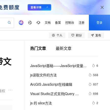
文档
备案
控制台
注册
登录
个人
积分
发布
验
作计划
器
AI 活动
专业服务
服务伙伴合作计划
开发者社区
加入我们
产品动态
服务平台百炼
阿里云 OPC 创新助力计划
热门文章
最新文章
一站式生成采购清单，支持单品或批量购买
io：打造专属 AI 语音助手
S产品伙伴计划（繁花）
峰会
CS
造的大模型服务与应用开发平台
一句话生成原生可编辑精美 PPT 文稿
AI 生产力先锋
Al MaaS 服务伙伴赋能合作
域名
博文
Careers
至高可申请百万元
Qwen3.8-Max 模型上线
带文
开启高性价比 AI 编程新体验
弹性可伸缩的云计算服务
Qwen-Audio-3.0-Realtime 端到端实时语音角色扮演
输入一句话想法, 轻松生成专业的 PPT
先锋实践拓展 AI 生产力的边界
Token 补贴，五大权
计划
海大会
伙伴信用分合作计划
商标
问答
社会招聘
JavaScript基础——JavaScript变量名
6
益加速 OPC 成功
eek-V4-Pro
SS
一键部署幻兽帕鲁游戏服务器
飞天发布时刻
HOT
Open Search 向量检索版支
划
备案
电子书
校园招聘
称命名规范
pSeek-V4-Pro
视频创作，一键激活电商全链路生产力
稳定、安全、高性价比、高性能的云存储服务
一键购买专属联机服务器，轻松开启游戏
所见，即是所愿
持视频检索 Pipeline 功能
更多支持
js读取文件的方法
568
划
公司注册
镜像站
视频生成
语音识别与合成
专属 QwenPaw
漫剧工坊：一站式动画创作平台
AI 实训营
HOT
应用身份服务 (IDaaS)
ArcGIS JavaScript在线编辑
607
合作伙伴培训与认证
划
上云迁移
站生成，高效打造优质广告素材
全接入的云上超级电脑
从聊天伙伴进化为能主动干活的本地数字员工
快速生产连贯的高质量长漫剧
从基础到进阶，Agent 创客手把手教你
OpenClaw 管理能力上线
版权
lScope
我要反馈
e-1.1-T2V
Qwen3-TTS-Flash
Visual Studio正式支持jQuery 
698
查询合作伙伴
n Alibaba Cloud ISV 合作
代维服务
建企业门户网站
10 分钟搭建微信、支付宝小程序
MaxCompute MaxFrame 提
JavaScript程式库
畅细腻的高质量视频
离线语音合成大模型，多语言方言自适应，低延迟高稳定
创新加速
js 的 slice方法
ope
登录合作伙伴管理后台
2
我要建议
站，无忧落地极速上线
以可视化方式快速构建移动和 PC 门户网站
国内短信简单易用，安全可靠，秒级触达，全球覆盖200+国家和地区。
高效部署网站，快速应用到小程序
供自动弹性内存功能