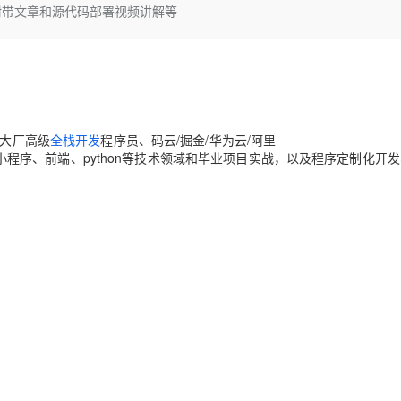
Deepseek-v4-pro
HappyHors
修系统附带文章和源代码部署视频讲解等
同享
万小智 AI 建站低至 15元/月
Qoder CN
AI 短剧/漫剧
云原生数据库 
快递物流查询
WordPress
成为服务伙
高校合作
点，立即开启云上创新
覆盖公网/内网、递归/权威、移动APP等全场景解析服务
送.CN域名，送备案服务码
基于千问大模型等，支持代码智能生成、研发智能问答
AI助力短剧
态智能体模型
旗舰 MoE 大模型，百万上下文与顶尖推理能力
图生视频，流
Ubuntu
服务生态伙伴
云工开物
企业应用
Works
Night Plan 支持 Qwen 3.8-Max
云原生大数据计算服务 MaxCompute
AI 办公
容器服务 Kub
NEW
GLM-5.2
Wan2.7-T
Red Hat
30+ 款产品免费体验
Data Agent 驱动的一站式 Data+AI 开发治理平台
夜间 5 折，Qwen/Meoo/TokenPlan 客户专享
面向分析的企业级SaaS模式云数据仓库
AI智能应用
提供一站式管
科研合作
视觉 Coding、空间感知、多模态思考等全面升级
1M上下文，专为长程任务能力而生
ERP
堂（旗舰版）
SUSE
智能客服
CRM
网大厂高级
全栈开发
程序员、码云/掘金/华为云/阿里
防护产品
2个月
自动承接线索
专注于Java、小程序、前端、python等技术领域和毕业项目实战，以及程序定制化开
建站小程序
OA 办公系统
AI 应用构建
大模型原生
力提升
财税管理
模板建站
Qoder
大模型服务平台百炼-应用模版
HOT
NEW
面向真实软件
个人版上线、团队版降价；千问3.8-Max首发发尝鲜
丰富多元化的应用模版和解决方案
400电话
定制建站
万有无界
大模型服务平台百炼-智能体
方案
广告营销
模板小程序
的模型效果
灵活可视化地构建企业级 Agent
定制小程序
秒悟
人工智能平台 PAI
APP 开发
云端极速 AI 
新一代 AI 视频生成模型，深度适配广告营销等场景
AI Native 的算法工程平台，一站式完成建模、训练、推理服务部署
建站系统