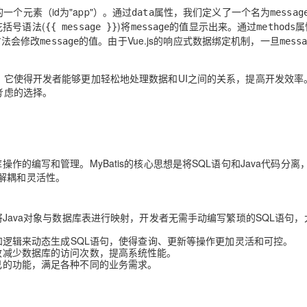
个元素（id为"app"）。通过
属性，我们定义了一个名为
data
messag
双花括号语法(
)将
的值显示出来。通过
属
{{ message }}
message
methods
方法会修改
的值。由于Vue.js的响应式数据绑定机制，一旦
message
mess
点。它使得开发者能够更加轻松地处理数据和UI之间的关系，提高开发效率
考虑的选择。
操作的编写和管理。MyBatis的核心思想是将SQL语句和Java代码分离
解耦和灵活性。
以将Java对象与数据库表进行映射，开发者无需手动编写繁琐的SQL语句，
条件和逻辑来动态生成SQL语句，使得查询、更新等操作更加灵活和可控。
有效减少数据库的访问次数，提高系统性能。
自己的功能，满足各种不同的业务需求。