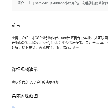
存储
天池大赛
Qwen3.7-Plus
简介：
基于ssm+vue.js+uniapp小程序的高校后勤报
云解析DNS
解决方案免费试用 新老
电子合同
最高领取价值200元试用
能看、能想、能动手的多模
安全
网络与CDN
AI 算法大赛
畅捷通
大数据开发治理平台 Data
AI 产品 免费试用
网络
安全
云开发大赛
Qwen3-VL-Plus
Tableau 订阅
1亿+ 大模型 tokens 和 
前言
可观测
入门学习赛
中间件
AI空中课堂在线直播课
云防火墙
140+云产品 免费试用
🌞
博主介绍
：✌CSDN特邀作者、985计算机专业毕业、某互联
上云与迁云
云原生的云上边界网络安全
产品新客免费试用，最长1
数据库
云/InfoQ/StackOverflow/github等平台优质作者、
生态解决方案
大模型服务
讲解、就业辅导、面试辅导、简历修改。✌🌞
企业出海
大模型ACA认证体验
大数据计算
助力企业全员 AI 认知与能
行业生态解决方案
千问AI平台-Token Plan
政企业务
媒体服务
开发者生态解决方案
详细视频演示
企业服务与云通信
千问AI平台-模型体验
AI 开发和 AI 应用解决
在线体验全尺寸、多种模态
域名与网站
请联系我获取更详细的演示视频
Happy 系列大模型
终端用户计算
具体实现截图
Serverless
开发工具