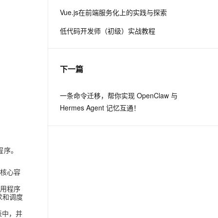
Vue.js在前端服务化上的实践与探索
息提取
与 AI 智能体进行实时音视频通话
低代码开发师（初级）实战教程
从文本、图片、视频中提取结构化的属性信息
构建支持视频理解的 AI 音视频实时通话应用
t.diy 一步搞定创意建站
构建大模型应用的安全防护体系
通过自然语言交互简化开发流程,全栈开发支持
通过阿里云安全产品对 AI 应用进行安全防护
下一篇
一条命令迁移，帮你实现 OpenClaw 与
Hermes Agent 记忆互通！
用程序。
的核心容
将应用程序
求和调度
表中，并