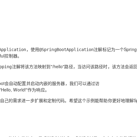
，使用
注解标记为一个Spring 
Application
@SpringBootApplication
ul控制器。
注解将该方法映射到"/hello"路径，当访问该路径时，该方法会返
pping
 Boot会自动配置并启动内嵌的服务器，我们可以通过访
llo, World!"作为响应。
根据自己的需求进一步扩展和定制代码。希望这个示例能帮助你更好地理解Spr