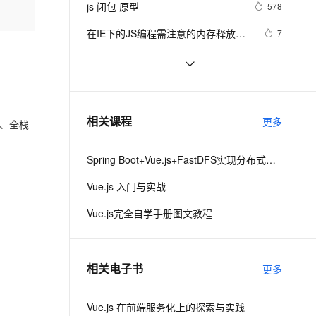
安全
js 闭包 原型
我要投诉
e-1.1-I2V
Cosyvoice-V3-Flash
578
PolarDB
上云场景组合购
Milvus 弹性伸缩功能新增节
伴
漫剧创作，剧本、分镜、视频高效生成
100%兼容MySQL、PostgreSQL，兼容Oracle，支持集中和分布式
覆盖90%+业务场景，专享组合折扣价
点支持范围
畅自然，细节丰富
高表现力语音合成大模型，语音克隆听感自然
VPN
在IE下的JS编程需注意的内存释放问
7
题
ernetes 版 ACK
云聚AI 严选权益
AI 原生数据库服务发布
SSL 证书
Ajax学习-Javascript实例1
601
2V
Fun-ASR
，一键激活高效办公新体验
理容器应用的 K8s 服务
精选AI产品，从模型到应用全链提效
Agent 数据网关
文戏情感细腻自然，动作戏激烈拳拳到肉，实现更强表演能力
支持中英文自由切换，具备更强的噪声鲁棒性
堡垒机
Javascript面向对象编程（二）：构
498
AI 用量加速计划
云原生数据库 PolarDB
造函数的继承 by 阮一峰
防火墙
、识别商机，让客服更高效、服务更出色。
How JavaScript Work.
新老同享，达量后返
Agentic Database 发布
637
相关课程
更多
发、全栈
主机安全
应用
Spring Boot+Vue.js+FastDFS实现分布式图片服务器
千问办公
NEW
AI 应用及服务市场
的智能体编程平台
一站式AI生产力平台
Vue.js 入门与实战
AI 应用
伶鹊
Vue.js完全自学手册图文教程
企业级人与Agent协作平台，接入和调度多个数字员工
智能客服平台，对话机器人、对话分析、智能外呼
大模型
大模型服务平台百炼 - 全妙
自然语言处理
相关电子书
更多
应用创作平台
多模态内容创作工具，已接入 DeepSeek
数据标注
机器学习
Vue.js 在前端服务化上的探索与实践