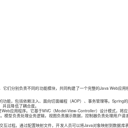
AI 应用
10分钟微调：让0.6B模型媲美235B模
多模态数据信
型
依托云原生高可用架构,实现Dify私有化部署
用1%尺寸在特定领域达到大模型90%以上效果
一个 AI 助手
超强辅助，Bol
即刻拥有 DeepSeek-R1 满血版
在企业官网、通讯软件中为客户提供 AI 客服
多种方案随心选，轻松解锁专属 DeepSeek
的开发框架，它们分别负责不同的功能模块，共同构建了一个完整的Java Web应
广泛的功能，包括依赖注入、面向切面编程（AOP）、事务管理等。Spring
，并且降低了耦合度。
建Web应用程序。它基于MVC（Model-View-Controller）设计模式，
ler）三层。模型负责处理业务逻辑，视图负责展示数据，控制器负责处理用户请
库的交互过程。通过配置映射文件，开发人员可以将Java对象映射到数据库