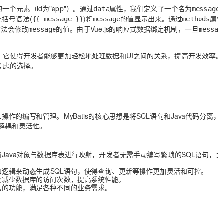
个元素（id为"app"）。通过
属性，我们定义了一个名为
data
messag
双花括号语法(
)将
的值显示出来。通过
属
{{ message }}
message
methods
方法会修改
的值。由于Vue.js的响应式数据绑定机制，一旦
message
mess
点。它使得开发者能够更加轻松地处理数据和UI之间的关系，提高开发效率
考虑的选择。
操作的编写和管理。MyBatis的核心思想是将SQL语句和Java代码分离
解耦和灵活性。
以将Java对象与数据库表进行映射，开发者无需手动编写繁琐的SQL语句，
条件和逻辑来动态生成SQL语句，使得查询、更新等操作更加灵活和可控。
有效减少数据库的访问次数，提高系统性能。
自己的功能，满足各种不同的业务需求。