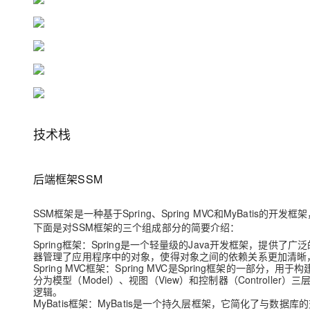
大模型解决方案
迁移与运维管理
快速部署 Dify，高效搭建 
专有云
10 分钟在聊天系统中增加
技术栈
后端框架SSM
SSM框架是一种基于Spring、Spring MVC和MyBatis
下面是对SSM框架的三个组成部分的简要介绍：
Spring框架
：Spring是一个轻量级的Java开发框架，提供了
器管理了应用程序中的对象，使得对象之间的依赖关系更加清晰
Spring MVC框架
：Spring MVC是Spring框架的一部分，用于构
分为模型（Model）、视图（View）和控制器（Control
逻辑。
MyBatis框架
：MyBatis是一个持久层框架，它简化了与数据