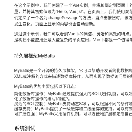
在这个示例中，我们创建了一个Vue实例，并将其绑定到页面上的一
量，并将其初始值设为"Hello, Vue.js!"。在页面上，我们使用
们定义了一个名为
的方法，当点击按钮时，该
changeMessage
发生变化，页面上显示的内容也会自动更新。
通过这个示例，我们可以看到Vue.js的简洁、灵活和高效的特
是构建小型应用还是大型复杂的单页应用，Vue.js都是一个值得
持久层框架MyBaits
MyBatis是一个开源的持久层框架，它可以帮助开发者简化数据库
XML或注解的方式来描述数据库操作，从而实现了数据访问层的
MyBatis的优势主要包括以下几点：
简化数据库操作：MyBatis通过提供强大的SQL映射功能，可
化了数据库操作的编写和维护。
灵活的SQL控制：MyBatis支持动态SQL，可以根据不同的
缓存支持：MyBatis提供了一级缓存和二级缓存的支持，可以
可扩展性强：MyBatis采用插件机制，可以方便地扩展和定制
系统测试