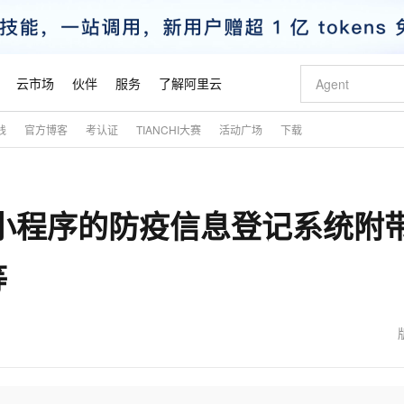
云市场
伙伴
服务
了解阿里云
践
官方博客
考认证
TIANCHI大赛
活动广场
下载
AI 特惠
数据与 API
成为产品伙伴
企业增值服务
最佳实践
价格计算器
AI 场景体
基础软件
产品伙伴合
阿里云认证
市场活动
配置报价
大模型
自助选配和估算价格
新方式
睿译宝，AI翻译排版一步到位
智启 AI 普惠权益
产品生态集成认证中心
企业支持计划
云上春晚
域名与网站
千问官方 MaaS 平台，为开发者和 Agent 而生，新用户赠送 1 亿 + tokens 额度
Qwen Aud
AI Coding
阿里云Maa
2026 阿里云
云服务器 E
为企业打
数据集
Windows
大模型认证
模型
NEW
NEW
iapp小程序的防疫信息登记系统附
交付可用成果
值低价云产品抢先购
上传文档即自动完成翻译和格式还原
至高享 1亿+免费 tokens，加速 Al 应用落地
提供智能易用的域名与建站服务
智能编程，一键
安全可靠、
产品生态伙伴
专家技术服务
云上奥运之旅
弹性计算合作
阿里云中企出
手机三要素
宝塔 Linux
全部认证
价格优势
有专属领域专家
GLM-5.2：长任务时代开源旗舰模型
阿里云 OPC 创新助力计划
千问大模型
即刻拥有 DeepS
AI 电商营销
对象存储 O
大模型
产品生态伙伴工作台
企业增值服务台
云栖战略参考
云存储合作计
云栖大会
身份实名认证
CentOS
训练营
等
推动算力普惠，释放技术红利
最高返9万
多领域专家智能体,一键组建 AI 虚拟交付团队
快速构建应用程序和网站，即刻迈出上云第一步
至高百万元 Token 补贴，加速一人公司成长
多元化、高性能、安全可靠的大模型服务
真正可用的 1M 上下文,一次完成代码全链路开发
轻松解锁专属 Dee
从图文生成到
云上的中国
数据库合作计
活动全景
短信
Docker
图片和
站式影视创作平台
Hermes Agent，打造自进化智能体
Token Plan 模型订阅计划
数字证书管理服务（原SSL证书）
5 分钟轻松部署
AI 广告创作
无影云电脑
企业成长
NEW
信息公告
看见新力量
云网络合作计
OCR 文字识别
JAVA
证享300元代金券
可视化编排打通从文字构思到成片全链路闭环
全托管，含MySQL、PostgreSQL、SQL Server、MariaDB多引擎
自主进化，持久记忆，越用越聪明
Qwen3.8-Max 首发尝鲜，限时加量 10 倍，夜间低至2折
实现全站HTTPS，呈现可信的WEB访问
图文、视频一
随时随地安
魔搭 Mode
Kimi-K3
HappyHors
NEW
loud
服务实践
官网公告
金融模力时刻
Salesforce O
版
发票查验
全能环境
Claude Code + GStack 打造工程团队
千问办公，限时限量积分加倍
Qoder
低代码高效构
AI 建站
短信服务
型
NEW
作计划
Kimi 最新旗舰模型，长程编程与推理利器
让文字生成流
计划
创新中心
魔搭 ModelSc
健康状态
理服务
让AI从“聊天伙伴”进化为能干活的“数字员工”
安装技能 GStack，拥有专属 AI 工程团队
你的AI工作搭子，覆盖日常办公高频场景
面向真实软件的智能体编程平台
0 代码专业建
客户案例
天气预报查询
操作系统
态合作计划