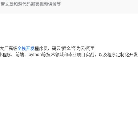
Deepseek-v4-pro
HappyHors
记系统附带文章和源代码部署视频讲解等
同享
万小智 AI 建站低至 15元/月
Qoder CN
AI 短剧/漫剧
云原生数据库 
快递物流查询
WordPress
成为服务伙
高校合作
点，立即开启云上创新
覆盖公网/内网、递归/权威、移动APP等全场景解析服务
送.CN域名，送备案服务码
基于千问大模型等，支持代码智能生成、研发智能问答
AI助力短剧
态智能体模型
旗舰 MoE 大模型，百万上下文与顶尖推理能力
图生视频，流
Ubuntu
服务生态伙伴
云工开物
企业应用
Works
Night Plan 支持 Qwen 3.8-Max
云原生大数据计算服务 MaxCompute
AI 办公
容器服务 Kub
NEW
GLM-5.2
Wan2.7-T
Red Hat
30+ 款产品免费体验
Data Agent 驱动的一站式 Data+AI 开发治理平台
夜间 5 折，Qwen/Meoo/TokenPlan 客户专享
面向分析的企业级SaaS模式云数据仓库
AI智能应用
提供一站式管
科研合作
视觉 Coding、空间感知、多模态思考等全面升级
1M上下文，专为长程任务能力而生
ERP
堂（旗舰版）
SUSE
智能客服
CRM
网大厂高级
全栈开发
程序员、码云/掘金/华为云/阿里
防护产品
2个月
自动承接线索
专注于Java、小程序、前端、python等技术领域和毕业项目实战，以及程序定制化开
建站小程序
OA 办公系统
AI 应用构建
大模型原生
力提升
财税管理
模板建站
Qoder
大模型服务平台百炼-应用模版
HOT
NEW
面向真实软件
个人版上线、团队版降价；千问3.8-Max首发发尝鲜
丰富多元化的应用模版和解决方案
400电话
定制建站
万有无界
大模型服务平台百炼-智能体
方案
广告营销
模板小程序
的模型效果
灵活可视化地构建企业级 Agent
定制小程序
秒悟
人工智能平台 PAI
APP 开发
云端极速 AI 
新一代 AI 视频生成模型，深度适配广告营销等场景
AI Native 的算法工程平台，一站式完成建模、训练、推理服务部署
建站系统