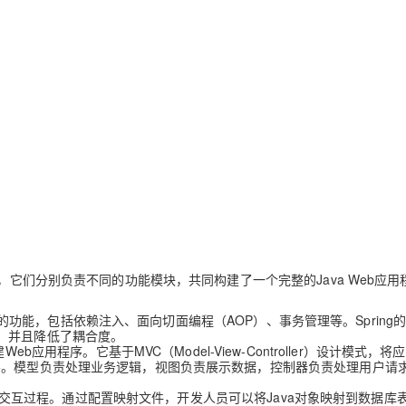
AI 应用
10分钟微调：让0.6B模型媲美235B模
多模态数据信
型
依托云原生高可用架构,实现Dify私有化部署
用1%尺寸在特定领域达到大模型90%以上效果
一个 AI 助手
超强辅助，Bol
即刻拥有 DeepSeek-R1 满血版
在企业官网、通讯软件中为客户提供 AI 客服
多种方案随心选，轻松解锁专属 DeepSeek
的开发框架，它们分别负责不同的功能模块，共同构建了一个完整的Java Web应
广泛的功能，包括依赖注入、面向切面编程（AOP）、事务管理等。Spring
，并且降低了耦合度。
建Web应用程序。它基于MVC（Model-View-Controller）设计模式，
ler）三层。模型负责处理业务逻辑，视图负责展示数据，控制器负责处理用户请
库的交互过程。通过配置映射文件，开发人员可以将Java对象映射到数据库