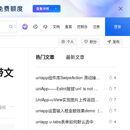
文档
备案
控制台
注册
登录
个人
积分
发布
验
作计划
器
AI 活动
专业服务
服务伙伴合作计划
开发者社区
加入我们
产品动态
服务平台百炼
阿里云 OPC 创新助力计划
热门文章
最新文章
一站式生成采购清单，支持单品或批量购买
io：打造专属 AI 语音助手
S产品伙伴计划（繁花）
峰会
CS
造的大模型服务与应用开发平台
一句话生成原生可编辑精美 PPT 文稿
AI 生产力先锋
Al MaaS 服务伙伴赋能合作
域名
博文
Careers
至高可申请百万元
Qwen3.8-Max 模型上线
带文
开启高性价比 AI 编程新体验
弹性可伸缩的云计算服务
Qwen-Audio-3.0-Realtime 端到端实时语音角色扮演
输入一句话想法, 轻松生成专业的 PPT
先锋实践拓展 AI 生产力的边界
Token 补贴，五大权
计划
海大会
伙伴信用分合作计划
商标
问答
社会招聘
uniapp组件库SwipeAction 滑动操作 
4
益加速 OPC 成功
eek-V4-Pro
SS
一键部署幻兽帕鲁游戏服务器
飞天发布时刻
HOT
Open Search 向量检索版支
划
备案
电子书
校园招聘
使用方法
pSeek-V4-Pro
视频创作，一键激活电商全链路生产力
稳定、安全、高性价比、高性能的云存储服务
一键购买专属联机服务器，轻松开启游戏
所见，即是所愿
持视频检索 Pipeline 功能
更多支持
uniApp——Eslint报错'uni' is not 
7
划
公司注册
镜像站
视频生成
语音识别与合成
defined 
专属 QwenPaw
漫剧工坊：一站式动画创作平台
AI 实训营
HOT
应用身份服务 (IDaaS)
UniApp+uView实现图片上传返回
7
合作伙伴培训与认证
划
上云迁移
站生成，高效打造优质广告素材
全接入的云上超级电脑
从聊天伙伴进化为能主动干活的本地数字员工
快速生产连贯的高质量长漫剧
从基础到进阶，Agent 创客手把手教你
OpenClaw 管理能力上线
Base64
版权
lScope
我要反馈
e-1.1-T2V
Qwen3-TTS-Flash
uniapp设置输入框金额效果demo（整
7
查询合作伙伴
n Alibaba Cloud ISV 合作
代维服务
建企业门户网站
10 分钟搭建微信、支付宝小程序
MaxCompute MaxFrame 提
理）
畅细腻的高质量视频
离线语音合成大模型，多语言方言自适应，低延迟高稳定
创新加速
uniapp u-tabs表单如何默认选中
ope
登录合作伙伴管理后台
4
我要建议
站，无忧落地极速上线
以可视化方式快速构建移动和 PC 门户网站
国内短信简单易用，安全可靠，秒级触达，全球覆盖200+国家和地区。
高效部署网站，快速应用到小程序
供自动弹性内存功能