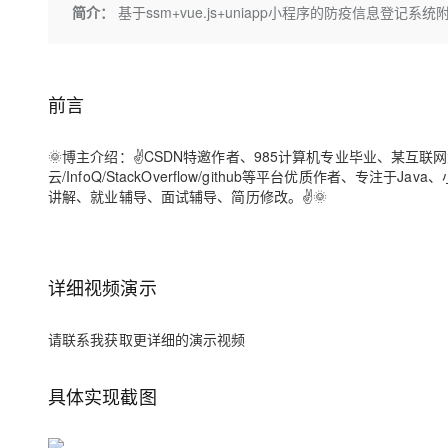
存储
天池大赛
Qwen3.7-Plus
简介：
基于ssm+vue.js+uniapp小程序的防疫信息登
云解析DNS
解决方案免费试用 新老
电子合同
最高领取价值200元试用
能看、能想、能动手的多模
安全
网络与CDN
AI 算法大赛
畅捷通
大数据开发治理平台 Data
AI 产品 免费试用
网络
安全
云开发大赛
Qwen3-VL-Plus
Tableau 订阅
1亿+ 大模型 tokens 和 
前言
可观测
入门学习赛
中间件
AI空中课堂在线直播课
云防火墙
140+云产品 免费试用
🌞
博主介绍
：✌CSDN特邀作者、985计算机专业毕业、某互联
上云与迁云
云原生的云上边界网络安全
产品新客免费试用，最长1
数据库
云/InfoQ/StackOverflow/github等平台优质作者、
生态解决方案
大模型服务
讲解、就业辅导、面试辅导、简历修改。✌🌞
企业出海
大模型ACA认证体验
大数据计算
助力企业全员 AI 认知与能
行业生态解决方案
千问AI平台-Token Plan
政企业务
媒体服务
开发者生态解决方案
详细视频演示
企业服务与云通信
千问AI平台-模型体验
AI 开发和 AI 应用解决
在线体验全尺寸、多种模态
域名与网站
请联系我获取更详细的演示视频
Happy 系列大模型
终端用户计算
具体实现截图
Serverless
开发工具