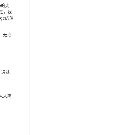
的变
e
性，我
的值
age
。无论
，通过
大大简