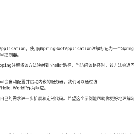
，使用
注解标记为一个Spring 
Application
@SpringBootApplication
ul控制器。
注解将该方法映射到"/hello"路径，当访问该路径时，该方法会返
pping
 Boot会自动配置并启动内嵌的服务器，我们可以通过访
llo, World!"作为响应。
根据自己的需求进一步扩展和定制代码。希望这个示例能帮助你更好地理解Spr