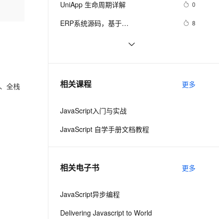
安全
UniApp 生命周期详解
我要投诉
e-1.1-I2V
Cosyvoice-V3-Flash
0
PolarDB
上云场景组合购
Milvus 弹性伸缩功能新增节
伴
漫剧创作，剧本、分镜、视频高效生成
100%兼容MySQL、PostgreSQL，兼容Oracle，支持集中和分布式
覆盖90%+业务场景，专享组合折扣价
点支持范围
畅自然，细节丰富
高表现力语音合成大模型，语音克隆听感自然
VPN
ERP系统源码，基于
8
SpringBoot+Vue+ElementUI+UniAPP
ernetes 版 ACK
云聚AI 严选权益
AI 原生数据库服务发布
SSL 证书
uniapp 安装插件 uView （多平台快速
3
2V
Fun-ASR
开发
，一键激活高效办公新体验
理容器应用的 K8s 服务
精选AI产品，从模型到应用全链提效
Agent 数据网关
开发的UI框架）
文戏情感细腻自然，动作戏激烈拳拳到肉，实现更强表演能力
支持中英文自由切换，具备更强的噪声鲁棒性
堡垒机
uniapp与vue的区别
9
AI 用量加速计划
云原生数据库 PolarDB
防火墙
、识别商机，让客服更高效、服务更出色。
uniapp 获取元素高度
新老同享，达量后返
Agentic Database 发布
3
相关课程
更多
发、全栈
主机安全
应用
JavaScript入门与实战
千问办公
NEW
AI 应用及服务市场
的智能体编程平台
一站式AI生产力平台
JavaScript 自学手册文档教程
AI 应用
伶鹊
企业级人与Agent协作平台，接入和调度多个数字员工
智能客服平台，对话机器人、对话分析、智能外呼
大模型
相关电子书
更多
大模型服务平台百炼 - 全妙
自然语言处理
应用创作平台
多模态内容创作工具，已接入 DeepSeek
JavaScript异步编程
数据标注
机器学习
Delivering Javascript to World