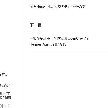
编程语言如何演化-以JS的private为例
息提取
与 AI 智能体进行实时音视频通话
从文本、图片、视频中提取结构化的属性信息
构建支持视频理解的 AI 音视频实时通话应用
下一篇
t.diy 一步搞定创意建站
构建大模型应用的安全防护体系
通过自然语言交互简化开发流程,全栈开发支持
通过阿里云安全产品对 AI 应用进行安全防护
一条命令迁移，帮你实现 OpenClaw 与
Hermes Agent 记忆互通！
用程序。
的核心容
将应用程序
求和调度
表中，并