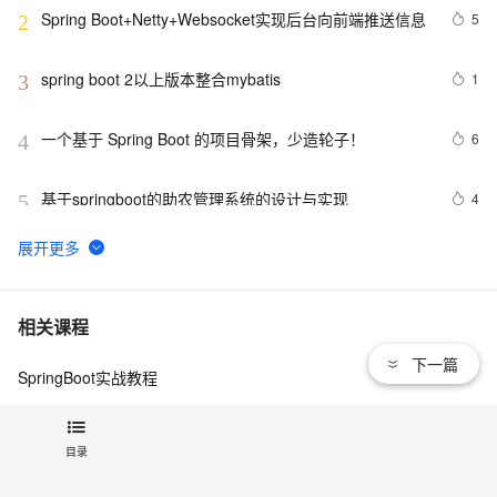
Spring Boot+Netty+Websocket实现后台向前端推送信息
5
2
spring boot 2以上版本整合mybatis
1
3
一个基于 Spring Boot 的项目骨架，少造轮子！ 
6
4
基于springboot的助农管理系统的设计与实现
4
5
spring boot 集成websocket与shiro的坑
7
6
windows解决SpringBoot启动时：APPLICATION 
10
7
相关课程
FAILED TO START
下一篇
SpringBoot实战教程
Spring Boot 服务监控，健康检查，线程信息，JVM堆信
9
8
息，指标收集，运行情况监控等！（一）
SpringBoot快速掌握 - 核心技术
Spring Boot 启动事件和监听器，太强大了！
11
9
目录
SpringBoot快速掌握 - 高级应用