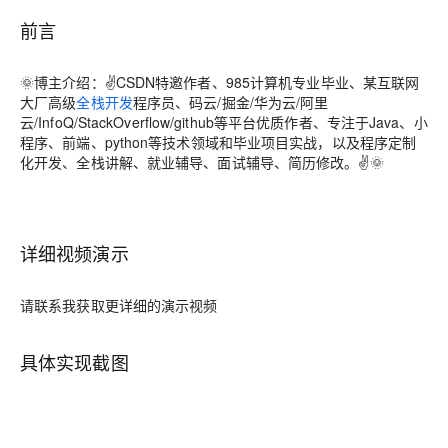
前言
🌞
博主介绍
：✌CSDN特邀作者、985计算机专业毕业、某互联网
大厂高级
全栈开发
程序员、码云/掘金/华为云/阿里
云/InfoQ/StackOverflow/github等平台优质作者、专注于Java、小
程序、前端、python等技术领域和毕业项目实战，以及程序定制
化开发、全栈讲解、就业辅导、面试辅导、简历修改。✌🌞
详细视频演示
请联系我获取更详细的演示视频
具体实现截图