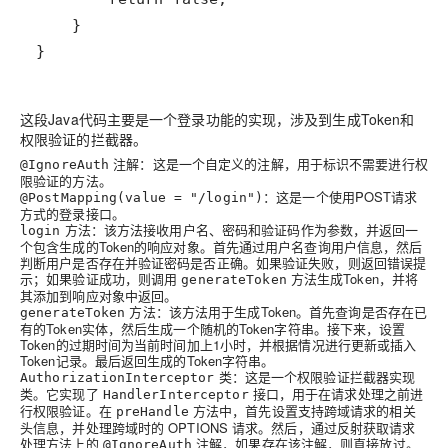
}
这段Java代码主要是一个登录功能的实现，涉及到生成Token和
权限验证的拦截器。
注解：这是一个自定义的注解，用于标识不需要进行权
@IgnoreAuth
限验证的方法。
：这是一个使用POST请求
@PostMapping(value = "/login")
方式的登录接口。
方法：该方法接收用户名、密码和验证码作为参数，并返回一
login
个包含生成的Token的响应对象。首先通过用户名查询用户信息，然后
判断用户是否存在并验证密码是否正确。如果验证失败，则返回错误提
示；如果验证成功，则调用
方法生成Token，并将
generateToken
其添加到响应对象中返回。
方法：该方法用于生成Token。首先查询是否存在已
generateToken
有的Token实体，然后生成一个随机的Token字符串。接下来，设置
Token的过期时间为当前时间加上1小时，并根据情况进行更新或插入
Token记录。最后返回生成的Token字符串。
类：这是一个权限验证拦截器实现
AuthorizationInterceptor
类。它实现了
接口，用于在请求处理之前进
HandlerInterceptor
行权限验证。在
方法中，首先设置支持跨域请求的相关
preHandle
头信息，并处理跨域时的 OPTIONS 请求。然后，通过反射获取请求
处理方法上的
注解，如果存在该注解，则直接放过。
@IgnoreAuth