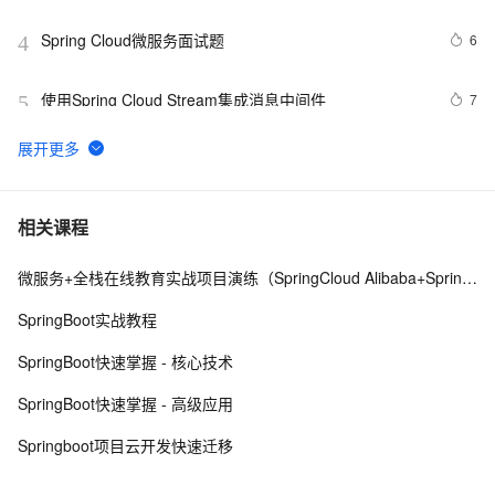
Spring Cloud微服务面试题
6
4
使用Spring Cloud Stream集成消息中间件
7
5
spring quartz分布式任务计划
6
6
Spring5参考指南:JSR 330标准注解
4
7
相关课程
微服务+全栈在线教育实战项目演练（SpringCloud Alibaba+SpringBoot）
第二章：SpringCloud 将微服务注册至Eureka
4
8
SpringBoot实战教程
【Springcloud Alibaba微服务分布式架构 | Spring 
10
9
SpringBoot快速掌握 - 核心技术
Cloud】之学习笔记（五）OpenFeign的使用
WebService大讲堂之Axis2(7)：将Spring的装配
618
10
SpringBoot快速掌握 - 高级应用
JavaBean发布成WebService
Springboot项目云开发快速迁移