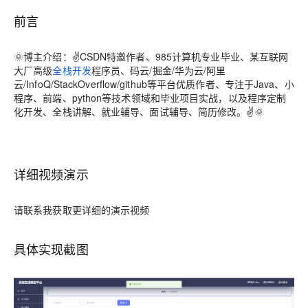
前言
🌞
博主介绍
：✌CSDN特邀作者、985计算机专业毕业、某互联网
大厂高级
全栈开发
程序员、码云/掘金/华为云/阿里
云/InfoQ/StackOverflow/github等平台优质作者、专注于Java、小
程序、前端、python等技术领域和毕业项目实战，以及程序定制
化开发、全栈讲解、就业辅导、面试辅导、简历修改。✌🌞
详细视频演示
请联系我获取更详细的演示视频
具体实现截图