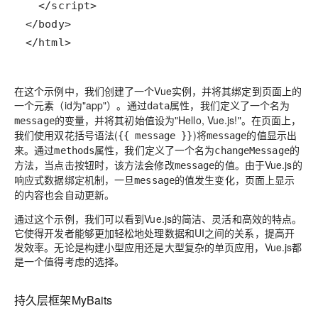
</html>
在这个示例中，我们创建了一个Vue实例，并将其绑定到页面上的
一个元素（id为"app"）。通过
属性，我们定义了一个名为
data
的变量，并将其初始值设为"Hello, Vue.js!"。在页面上，
message
我们使用双花括号语法(
)将
的值显示出
{{ message }}
message
来。通过
属性，我们定义了一个名为
的
methods
changeMessage
方法，当点击按钮时，该方法会修改
的值。由于Vue.js的
message
响应式数据绑定机制，一旦
的值发生变化，页面上显示
message
的内容也会自动更新。
通过这个示例，我们可以看到Vue.js的简洁、灵活和高效的特点。
它使得开发者能够更加轻松地处理数据和UI之间的关系，提高开
发效率。无论是构建小型应用还是大型复杂的单页应用，Vue.js都
是一个值得考虑的选择。
持久层框架MyBaits