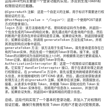
这段Java代码主要是一个登录功能的实现，涉及到生成Token和
权限验证的拦截器。
注解：这是一个自定义的注解，用于标识不需要进行权
@IgnoreAuth
限验证的方法。
：这是一个使用POST请求
@PostMapping(value = "/login")
方式的登录接口。
方法：该方法接收用户名、密码和验证码作为参数，并返回一
login
个包含生成的Token的响应对象。首先通过用户名查询用户信息，然后
判断用户是否存在并验证密码是否正确。如果验证失败，则返回错误提
示；如果验证成功，则调用
方法生成Token，并将
generateToken
其添加到响应对象中返回。
方法：该方法用于生成Token。首先查询是否存在已
generateToken
有的Token实体，然后生成一个随机的Token字符串。接下来，设置
Token的过期时间为当前时间加上1小时，并根据情况进行更新或插入
Token记录。最后返回生成的Token字符串。
类：这是一个权限验证拦截器实现
AuthorizationInterceptor
类。它实现了
接口，用于在请求处理之前进
HandlerInterceptor
行权限验证。在
方法中，首先设置支持跨域请求的相关
preHandle
头信息，并处理跨域时的 OPTIONS 请求。然后，通过反射获取请求
处理方法上的
注解，如果存在该注解，则直接放过。
@IgnoreAuth
接着，从请求头中获取 Token，并根据 Token 获取对应的 Token 实
体。如果 Token 实体存在，则将用户信息存入 session，并放行请
求。如果验证失败，则返回401错误和相应的提示信息。
总结，这段代码实现了一个基本的登录功能，并加入了对权限的
验证拦截，确保只有拥有有效 Token 的用户才能访问受限资源。