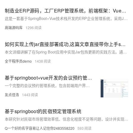
制造业ERP源码，工厂ERP管理系统，前端框架：Vue，后端框架：SpringBoot
这是一套基于SpringBoot+Vue技术栈开发的ERP企业管理系统，采用Java语言与vscode工具。系统涵盖采购/销售、出入库、生产、品质管理等功能，整合客户与供应商数据，支持在线协同和业务全流程管控。同时提供主数据管理、权限控制、工作流审批、报表自定义及打印、在线报表开发和自定义表单功能，助力企业实现高效自动化管理，并通过UniAPP实现移动端支持，满足多场景应用需求。
高端源码库
1296
如何实现上传jar直接部署成功,这篇文章直接带你上手springboot实现jar包热更新!
本文详细讲解了在Spring Boot应用中实现Jar包热更新的实践方法。通过自定义类加载器（`HotClassLoader`），动态加载和卸载指定目录下的Jar包，结合Spring Bean动态注册机制，使新加载的类能够被Spring容器管理。同时，提供了文件上传接口，方便用户手动触发Jar包更新。文章还强调了安全性、依赖管理和线程安全等注意事项，并给出了测试步骤和总结，帮助开发者高效实现热更新功能，减少服务中断和提升开发效率。
全干程序员demo
1438
基于springboot+vue开发的会议预约管理系统
一个完整的会议预约管理系统，包含前端用户界面、管理后台和后端API服务。 ### 后端 - **框架**: Spring Boot 2.7.18 - **数据库**: MySQL 5.6+ - **ORM**: MyBatis Plus 3.5.3.1 - **安全**: Spring Security + JWT - **Java版本**: Java 11 ### 前端 - **框架**: Vue 3.3.4 - **UI组件**: Element Plus 2.3.8 - **构建工具**: Vite 4.4.5 - **状态管理**: Pinia 2.1.6 - **HTTP客户端
友点佳浩
1443
基于springboot的民宿预定管理系统
本研究针对民宿市场管理效率低、信息化程度不足等问题，设计并实现基于Spring Boot、Vue和MySQL的民宿预订管理系统。系统提升预订效率与用户体验，助力行业数字化转型。
Q一个好的名字容易让人记住你2483558220
593