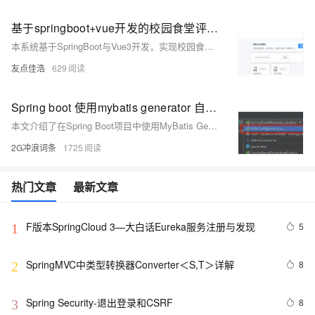
基于springboot+vue开发的校园食堂评价系统【源码+sql+可运行】【50809】
本系统基于SpringBoot与Vue3开发，实现校园食堂评价功能。前台支持用户注册登录、食堂浏览、菜品查看及评价发布；后台提供食堂、菜品与评价管理模块，支持权限控制与数据维护。技术栈涵盖SpringBoot、MyBatisPlus、Vue3、ElementUI等，适配响应式布局，提供完整源码与数据库脚本，可直接运行部署。
友点佳浩
629
Spring boot 使用mybatis generator 自动生成代码插件
本文介绍了在Spring Boot项目中使用MyBatis Generator插件自动生成代码的详细步骤。首先创建一个新的Spring Boot项目，接着引入MyBatis Generator插件并配置`pom.xml`文件。然后删除默认的`application.properties`文件，创建`application.yml`进行相关配置，如设置Mapper路径和实体类包名。重点在于配置`generatorConfig.xml`文件，包括数据库驱动、连接信息、生成模型、映射文件及DAO的包名和位置。最后通过IDE配置运行插件生成代码，并在主类添加`@MapperScan`注解完成整合
2G冲浪词条
1725
热门文章
最新文章
F版本SpringCloud 3—大白话Eureka服务注册与发现
5
1
SpringMVC中类型转换器Converter＜S,T＞详解
8
2
Spring Security-退出登录和CSRF 
8
3