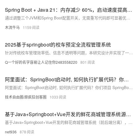
Spring Boot + Java 21：内存减少 60%，启动速度提高 30% — 零代码
通过调整三个JVM和Spring Boot配置开关，无需重写代码即可显著优化Java应用性能：内存减少60%，启动速度提升30%。适用于所有在JVM上运行API的生产团队，低成本实现高效能。
木流牛马
1159
2025基于springboot的校车预定全流程管理系统
针对传统校车管理效率低、信息不透明等问题，本研究设计并实现了一套校车预定全流程管理系统。系统采用Spring Boot、Java、Vue和MySQL等技术，实现校车信息管理、在线预定、实时监控等功能，提升学校管理效率，保障学生出行安全，推动教育信息化发展。
Q一个好的名字容易让人记住你2483558220
801
阿里面试：SpringBoot启动时, 如何执行扩展代码？你们项目 SpringBoot 进行过 哪些 扩展？
阿里面试：SpringBoot启动时, 如何执行扩展代码？你们项目 SpringBoot 进行过 哪些 扩展？
技术自由圈/原疯狂创客圈
1033
基于Java+Springboot+Vue开发的鲜花商城管理系统源码+运行
基于Java+Springboot+Vue开发的鲜花商城管理系统（前后端分离），这是一项为大学生课程设计作业而开发的项目。该系统旨在帮助大学生学习并掌握Java编程技能，同时锻炼他们的项目设计与开发能力。通过学习基于Java的鲜花商城管理系统项目，大学生可以在实践中学习和提升自己的能力，为以后的职业发展打下坚实基础。技术学习共同进步
net936
878