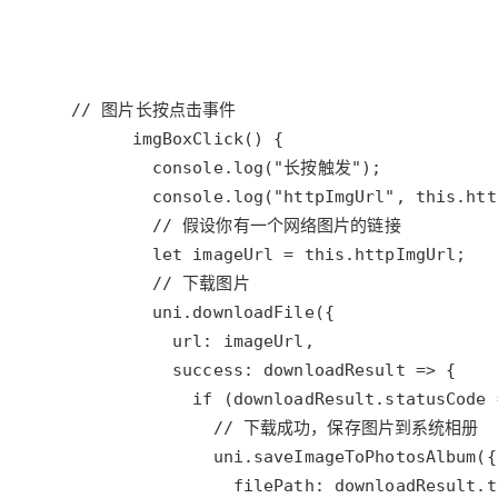
存储
天池大赛
Qwen3.7-Plus
云解析DNS
解决方案免费试用 新老
电子合同
最高领取价值200元试用
能看、能想、能动手的多模
安全
网络与CDN
AI 算法大赛
畅捷通
大数据开发治理平台 Data
AI 产品 免费试用
网络
安全
云开发大赛
Qwen3-VL-Plus
Tableau 订阅
1亿+ 大模型 tokens 和 
可观测
入门学习赛
中间件
AI空中课堂在线直播课
云防火墙
140+云产品 免费试用
上云与迁云
云原生的云上边界网络安全
产品新客免费试用，最长1
数据库
生态解决方案
大模型服务
企业出海
大模型ACA认证体验
大数据计算
助力企业全员 AI 认知与能
行业生态解决方案
千问AI平台-Token Plan
政企业务
媒体服务
开发者生态解决方案
企业服务与云通信
千问AI平台-模型体验
AI 开发和 AI 应用解决
在线体验全尺寸、多种模态
域名与网站
Happy 系列大模型
终端用户计算
Serverless
开发工具