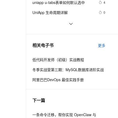
安全
uniapp u-tabs表单如何默认选中
我要投诉
e-1.1-I2V
Cosyvoice-V3-Flash
4
PolarDB
上云场景组合购
Milvus 弹性伸缩功能新增节
伴
漫剧创作，剧本、分镜、视频高效生成
100%兼容MySQL、PostgreSQL，兼容Oracle，支持集中和分布式
覆盖90%+业务场景，专享组合折扣价
点支持范围
畅自然，细节丰富
高表现力语音合成大模型，语音克隆听感自然
VPN
UniApp 生命周期详解
0
ernetes 版 ACK
云聚AI 严选权益
AI 原生数据库服务发布
SSL 证书
【Uniapp】小程序携带Token请求接
9
2V
Fun-ASR
，一键激活高效办公新体验
理容器应用的 K8s 服务
精选AI产品，从模型到应用全链提效
Agent 数据网关
口+无感知登录方案2.0
文戏情感细腻自然，动作戏激烈拳拳到肉，实现更强表演能力
支持中英文自由切换，具备更强的噪声鲁棒性
堡垒机
uniapp 安装插件 uView （多平台快速
3
AI 用量加速计划
云原生数据库 PolarDB
开发的UI框架）
防火墙
、识别商机，让客服更高效、服务更出色。
uniapp与vue的区别
新老同享，达量后返
Agentic Database 发布
9
相关电子书
更多
主机安全
应用
低代码开发师（初级）实战教程
千问办公
NEW
AI 应用及服务市场
的智能体编程平台
一站式AI生产力平台
冬季实战营第三期：MySQL数据库进阶实战
AI 应用
伶鹊
阿里巴巴DevOps 最佳实践手册
企业级人与Agent协作平台，接入和调度多个数字员工
智能客服平台，对话机器人、对话分析、智能外呼
大模型
大模型服务平台百炼 - 全妙
自然语言处理
下一篇
应用创作平台
多模态内容创作工具，已接入 DeepSeek
数据标注
机器学习
一条命令迁移，帮你实现 OpenClaw 与