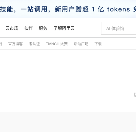
云市场
伙伴
服务
了解阿里云
践
官方博客
考认证
TIANCHI大赛
活动广场
下载
AI 特惠
数据与 API
成为产品伙伴
企业增值服务
最佳实践
价格计算器
AI 场景体
基础软件
产品伙伴合
阿里云认证
市场活动
配置报价
大模型
自助选配和估算价格
新方式
睿译宝，AI翻译排版一步到位
智启 AI 普惠权益
产品生态集成认证中心
企业支持计划
云上春晚
域名与网站
千问官方 MaaS 平台，为开发者和 Agent 而生，新用户赠送 1 亿 + tokens 额度
AI Coding
阿里云Maa
2026 阿里云
云服务器 E
为企业打
数据集
Windows
大模型认证
模型
NEW
交付可用成果
值低价云产品抢先购
上传文档即自动完成翻译和格式还原
至高享 1亿+免费 tokens，加速 Al 应用落地
提供智能易用的域名与建站服务
智能编程，一键
安全可靠、
产品生态伙伴
专家技术服务
云上奥运之旅
弹性计算合作
阿里云中企出
手机三要素
宝塔 Linux
全部认证
价格优势
有专属领域专家
GLM-5.2：长任务时代开源旗舰模型
阿里云 OPC 创新助力计划
千问大模型
即刻拥有 DeepS
AI 电商营销
对象存储 O
大模型
产品生态伙伴工作台
企业增值服务台
云栖战略参考
云存储合作计
云栖大会
身份实名认证
CentOS
训练营
推动算力普惠，释放技术红利
最高返9万
多领域专家智能体,一键组建 AI 虚拟交付团队
快速构建应用程序和网站，即刻迈出上云第一步
至高百万元 Token 补贴，加速一人公司成长
多元化、高性能、安全可靠的大模型服务
真正可用的 1M 上下文,一次完成代码全链路开发
轻松解锁专属 Dee
从图文生成到
云上的中国
数据库合作计
活动全景
短信
Docker
图片和
站式影视创作平台
Hermes Agent，打造自进化智能体
Token Plan 模型订阅计划
数字证书管理服务（原SSL证书）
5 分钟轻松部署
AI 广告创作
无影云电脑
企业成长
NEW
信息公告
看见新力量
云网络合作计
OCR 文字识别
JAVA
证享300元代金券
可视化编排打通从文字构思到成片全链路闭环
全托管，含MySQL、PostgreSQL、SQL Server、MariaDB多引擎
自主进化，持久记忆，越用越聪明
Qwen3.8-Max 首发尝鲜，限时加量 10 倍，夜间低至2折
实现全站HTTPS，呈现可信的WEB访问
图文、视频一
随时随地安
魔搭 Mode
Kimi-K3
HappyHors
NEW
loud
服务实践
官网公告
金融模力时刻
Salesforce O
版
发票查验
全能环境
Claude Code + GStack 打造工程团队
千问办公，限时限量积分加倍
Qoder
低代码高效构
AI 建站
短信服务
型
NEW
作计划
Kimi 最新旗舰模型，长程编程与推理利器
让文字生成流
计划
创新中心
魔搭 ModelSc
健康状态
理服务
让AI从“聊天伙伴”进化为能干活的“数字员工”
安装技能 GStack，拥有专属 AI 工程团队
你的AI工作搭子，覆盖日常办公高频场景
面向真实软件的智能体编程平台
0 代码专业建
客户案例
天气预报查询
操作系统
态合作计划