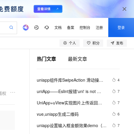
文档
备案
控制台
注册
登录
个人
积分
发布
验
作计划
器
AI 活动
专业服务
服务伙伴合作计划
开发者社区
加入我们
产品动态
服务平台百炼
阿里云 OPC 创新助力计划
热门文章
最新文章
一站式生成采购清单，支持单品或批量购买
S产品伙伴计划（繁花）
峰会
CS
造的大模型服务与应用开发平台
Qwen Audio：打造专属 AI 语音助手
一句话生成原生可编辑精美 PPT 文稿
AI 生产力先锋
Al MaaS 服务伙伴赋能合作
域名
博文
Careers
NEW
至高可申请百万元
Qwen3.8-Max 模型上线
开启高性价比 AI 编程新体验
弹性可伸缩的云计算服务
Qwen-Audio-3.0-Realtime 端到端实时语音角色扮演
输入一句话想法, 轻松生成专业的 PPT
先锋实践拓展 AI 生产力的边界
Token 补贴，五大权
计划
海大会
伙伴信用分合作计划
商标
问答
社会招聘
uniapp组件库SwipeAction 滑动操作 
4
益加速 OPC 成功
eek-V4-Pro
SS
一键部署幻兽帕鲁游戏服务器
飞天发布时刻
HOT
Open Search 向量检索版支
划
备案
电子书
校园招聘
使用方法
pSeek-V4-Pro
视频创作，一键激活电商全链路生产力
稳定、安全、高性价比、高性能的云存储服务
一键购买专属联机服务器，轻松开启游戏
所见，即是所愿
持视频检索 Pipeline 功能
更多支持
uniApp——Eslint报错'uni' is not 
7
版权
划
公司注册
镜像站
视频生成
语音识别与合成
defined 
专属 QwenPaw
漫剧工坊：一站式动画创作平台
AI 实训营
HOT
应用身份服务 (IDaaS)
UniApp+uView实现图片上传返回
7
合作伙伴培训与认证
划
上云迁移
站生成，高效打造优质广告素材
全接入的云上超级电脑
从聊天伙伴进化为能主动干活的本地数字员工
快速生产连贯的高质量长漫剧
从基础到进阶，Agent 创客手把手教你
OpenClaw 管理能力上线
Base64
lScope
我要反馈
e-1.1-T2V
Qwen3-TTS-Flash
vue,uniapp生成二维码
6
查询合作伙伴
n Alibaba Cloud ISV 合作
代维服务
建企业门户网站
10 分钟搭建微信、支付宝小程序
MaxCompute MaxFrame 提
畅细腻的高质量视频
离线语音合成大模型，多语言方言自适应，低延迟高稳定
创新加速
uniapp设置输入框金额效果demo（整
ope
登录合作伙伴管理后台
7
我要建议
站，无忧落地极速上线
以可视化方式快速构建移动和 PC 门户网站
国内短信简单易用，安全可靠，秒级触达，全球覆盖200+国家和地区。
高效部署网站，快速应用到小程序
供自动弹性内存功能
理）