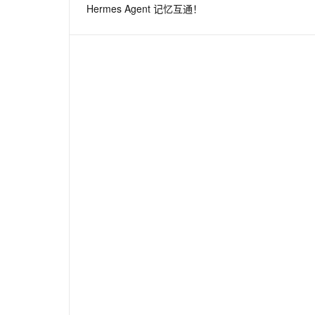
Hermes Agent 记忆互通！
息提取
与 AI 智能体进行实时音视频通话
从文本、图片、视频中提取结构化的属性信息
构建支持视频理解的 AI 音视频实时通话应用
t.diy 一步搞定创意建站
构建大模型应用的安全防护体系
通过自然语言交互简化开发流程,全栈开发支持
通过阿里云安全产品对 AI 应用进行安全防护