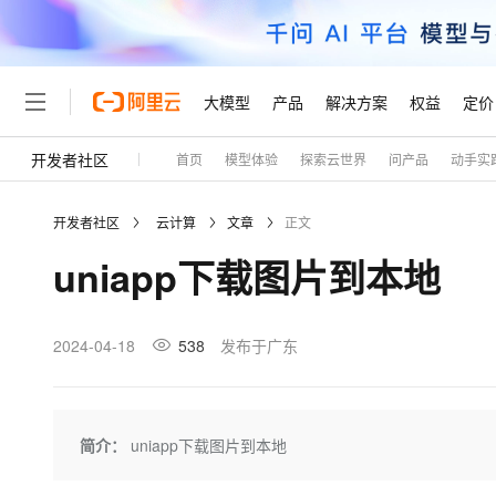
大模型
产品
解决方案
权益
定价
开发者社区
首页
模型体验
探索云世界
问产品
动手实
大模型
产品
解决方案
权益
定价
云市场
伙伴
服务
了解阿里云
精选产品
精选解决方案
普惠上云
产品定价
精选商城
成为销售伙伴
售前咨询
为什么选择阿里云
千问AI平台
开发者社区
云计算
文章
正文
了解云产品的定价详情
大模型服务平台百炼
千问办公，解锁你的工作
普惠上云 官方力荐
分销伙伴
在线服务
网站建设
什么是云计算
大
uniapp下载图片到本地
大模型服务与应用平台
企业级Agent产品，直接
云服务器38元/年起，超
咨询伙伴
多端小程序
技术领先
云上成本管理
售后服务
轻量应用服务器
Agency Agents：拥
官方推荐返现计划
大模型
精选产品
精选解决方案
Salesforce 国际版订阅
稳定可靠
管理和优化成本
推荐新用户得奖励，单订单
销售伙伴合作计划
2024-04-18
538
发布于广东
自助服务
友盟天域
安全合规
人工智能与机器学习
AI
文本生成
云数据库 RDS
HappyHorse 打造一
云工开物
无影生态合作计划
在线服务
观测云
分析师报告
高校专属算力普惠，学生认
计算
互联网应用开发
Qwen3.8-Max
HOT
Salesforce On Alibaba C
工单服务
Tuya 物联网平台阿里云
研究报告与白皮书
人工智能平台 PAI
快速拥有专属 OpenClaw
简介：
uniapp下载图片到本地
大模
Consulting Partner 合
大数据
容器
智能体时代全能旗舰模型
免费试用
短信专区
一站式AI开发、训练和推
蓝凌 OA
AI 大模型销售与服务生
现代化应用