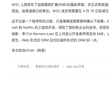
存储
天池大赛
Qwen3.7-Plus
云解析DNS
解决方案免费试用 新老
电子合同
W3C 上周发布了加密媒体扩展(EME)的最新草案，并正式将其提
最高领取价值200元试用
能看、能想、能动手的多模
安全
网络与CDN
而定。投票调查已经寄出，W3C 成员将需要在 4 月 19 日前递
AI 算法大赛
畅捷通
大数据开发治理平台 Data
AI 产品 免费试用
网络
安全
云开发大赛
Qwen3-VL-Plus
这不过是一个程序性的过程，只是像橡皮图章那样确认下结果。EME 提供
Tableau 订阅
1亿+ 大模型 tokens 和 
soft 和 Netflix 的工程师开发，得到了营利性企业的支持
可观测
入门学习赛
中间件
AI空中课堂在线直播课
云防火墙
140+云产品 免费试用
纳斯 - 李(Tim Berners-Lee) 在上月底公开发表声明支持
上云与迁云
云原生的云上边界网络安全
产品新客免费试用，最长1
数据库
原生，Web 形式的 DRM 总归比插件形式的 DRM 好一点。
生态解决方案
大模型服务
企业出海
大模型ACA认证体验
大数据计算
本文转自d1net（转载）
助力企业全员 AI 认知与能
行业生态解决方案
千问AI平台-Token Plan
政企业务
媒体服务
开发者生态解决方案
文章标签：
数据安全/隐私保护
Web App开发
企业服务与云通信
千问AI平台-模型体验
AI 开发和 AI 应用解决
在线体验全尺寸、多种模态
域名与网站
Happy 系列大模型
终端用户计算
Serverless
开发工具