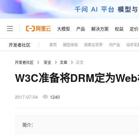
大模型
产品
解决方案
权益
定价
开发者社区
首页
模型体验
探索云世界
问产品
动手实
大模型
产品
解决方案
权益
定价
云市场
伙伴
服务
了解阿里云
精选产品
精选解决方案
普惠上云
产品定价
精选商城
成为销售伙伴
售前咨询
为什么选择阿里云
千问AI平台
开发者社区
安全
文章
正文
了解云产品的定价详情
大模型服务平台百炼
睿译宝，AI翻译排版一
普惠上云 官方力荐
分销伙伴
在线服务
网站建设
什么是云计算
大
W3C准备将DRM定为We
大模型服务与应用平台
上传文档即自动完成翻译和
云服务器38元/年起，超
咨询伙伴
多端小程序
技术领先
云上成本管理
售后服务
轻量应用服务器
GLM-5.2：长任务时代
官方推荐返现计划
大模型
精选产品
精选解决方案
Salesforce 国际版订阅
稳定可靠
管理和优化成本
推荐新用户得奖励，单订单
销售伙伴合作计划
2017-07-04
1240
自助服务
友盟天域
安全合规
人工智能与机器学习
AI
文本生成
云数据库 RDS
Hermes Agent，打造
云工开物
无影生态合作计划
在线服务
观测云
分析师报告
自主进化，持久记忆，越用
高校专属算力普惠，学生认
计算
互联网应用开发
Qwen3.8-Max
HOT
Salesforce On Alibaba C
工单服务
Tuya 物联网平台阿里云
研究报告与白皮书
人工智能平台 PAI
快速拥有专属 OpenClaw
简介：
大模
Consulting Partner 合
大数据
容器
智能体时代全能旗舰模型
免费试用
短信专区
一站式AI开发、训练和推
蓝凌 OA
AI 大模型销售与服务生
现代化应用