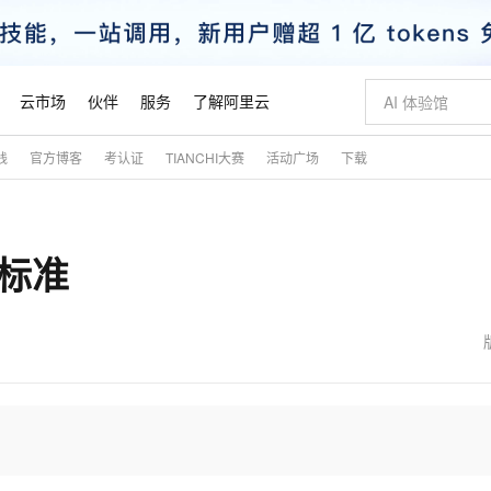
云市场
伙伴
服务
了解阿里云
践
官方博客
考认证
TIANCHI大赛
活动广场
下载
AI 特惠
数据与 API
成为产品伙伴
企业增值服务
最佳实践
价格计算器
AI 场景体
基础软件
产品伙伴合
阿里云认证
市场活动
配置报价
大模型
自助选配和估算价格
步到位
智启 AI 普惠权益
产品生态集成认证中心
企业支持计划
云上春晚
域名与网站
Qwen Audio：打造专属 AI 语音助手
千问官方 MaaS 平台，为开发者和 Agent 而生，新用户赠送 1 亿 + tokens 额度
一句话生成原生
AI Coding
阿里云Maa
2026 阿里云
云服务器 E
为企业打
数据集
Windows
大模型认证
模型
NEW
NEW
b标准
格式还原
值低价云产品抢先购
至高享 1亿+免费 tokens，加速 Al 应用落地
提供智能易用的域名与建站服务
Qwen-Audio-3.0-Realtime 端到端实时语音角色扮演
输入一句话想法,
智能编程，一键
安全可靠、
产品生态伙伴
专家技术服务
云上奥运之旅
弹性计算合作
阿里云中企出
手机三要素
宝塔 Linux
全部认证
价格优势
开源旗舰模型
即刻拥有 DeepSeek-V4-Pro
阿里云 OPC 创新助力计划
千问大模型
一键部署幻兽
AI 电商营销
对象存储 O
大模型
产品生态伙伴工作台
企业增值服务台
云栖战略参考
云存储合作计
云栖大会
身份实名认证
CentOS
训练营
推动算力普惠，释放技术红利
最高返9万
真正可用的 1M 上下文,一次完成代码全链路开发
快速构建应用程序和网站，即刻迈出上云第一步
轻松解锁专属 DeepSeek-V4-Pro
至高百万元 Token 补贴，加速一人公司成长
多元化、高性能、安全可靠的大模型服务
一键购买专属
从图文生成到
云上的中国
数据库合作计
活动全景
短信
Docker
图片和
自进化智能体
5 分钟轻松部署专属 QwenPaw
Token Plan 模型订阅计划
数字证书管理服务（原SSL证书）
高效搭建 AI
AI 广告创作
无影云电脑
企业成长
NEW
HOT
信息公告
看见新力量
云网络合作计
OCR 文字识别
JAVA
越聪明
证享300元代金券
全托管，含MySQL、PostgreSQL、SQL Server、MariaDB多引擎
Qwen3.8-Max 首发尝鲜，限时加量 10 倍，夜间低至2折
实现全站HTTPS，呈现可信的WEB访问
从聊天伙伴进化为能主动干活的本地数字员工
图文、视频一
随时随地安
魔搭 Mode
Kimi-K3
HappyHors
NEW
loud
服务实践
官网公告
金融模力时刻
Salesforce O
版
发票查验
全能环境
Claude Code + GStack 打造工程团队
千问办公，限时限量积分加倍
Qoder
低代码高效构
AI 建站
短信服务
型
NEW
作计划
Kimi 最新旗舰模型，长程编程与推理利器
让文字生成流
计划
创新中心
魔搭 ModelSc
健康状态
理服务
让AI从“聊天伙伴”进化为能干活的“数字员工”
安装技能 GStack，拥有专属 AI 工程团队
你的AI工作搭子，覆盖日常办公高频场景
面向真实软件的智能体编程平台
0 代码专业建
客户案例
天气预报查询
操作系统
态合作计划