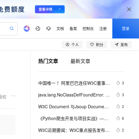
文档
备案
控制台
注册
登录
个人
积分
发布
验
作计划
器
AI 活动
专业服务
服务伙伴合作计划
开发者社区
加入我们
产品动态
服务平台百炼
阿里云 OPC 创新助力计划
热门文章
最新文章
一站式生成采购清单，支持单品或批量购买
可编辑精美 PPT 文稿
S产品伙伴计划（繁花）
峰会
CS
造的大模型服务与应用开发平台
Agency Agents：拥有专属领域专家
AI 生产力先锋
Al MaaS 服务伙伴赋能合作
域名
博文
Careers
至高可申请百万元
Qwen3.8-Max 模型上线
 轻松生成专业的 PPT
开启高性价比 AI 编程新体验
弹性可伸缩的云计算服务
先锋实践拓展 AI 生产力的边界
多领域专家智能体,一键组建 AI 虚拟交付团队
Token 补贴，五大权
计划
海大会
伙伴信用分合作计划
商标
问答
社会招聘
中国唯一 ！阿里巴巴连任W3C董事会
3
益加速 OPC 成功
帕鲁游戏服务器
SS
HappyHorse 打造一站式影视创作平台
飞天发布时刻
HOT
Open Search 向量检索版支
划
备案
电子书
校园招聘
成员
联机服务器，轻松开启游戏
视频创作，一键激活电商全链路生产力
稳定、安全、高性价比、高性能的云存储服务
所见，即是所愿
持视频检索 Pipeline 功能
可视化编排打通从文字构思到成片全链路闭环
更多支持
java.lang.NoClassDefFoundError: 
3
版权
划
公司注册
镜像站
视频生成
语音识别与合成
org/w3c/dom/ElementTraversal
 智能体与工作流应用
漫剧工坊：一站式动画创作平台
AI 实训营
应用身份服务 (IDaaS)
W3C Document 与Jsoup Document
2
合作伙伴培训与认证
划
上云迁移
站生成，高效打造优质广告素材
全接入的云上超级电脑
通过阿里云百炼高效搭建AI应用,助力高效开发
快速生产连贯的高质量长漫剧
从基础到进阶，Agent 创客手把手教你
OpenClaw 管理能力上线
之间对象互转
lScope
我要反馈
e-1.1-T2V
Qwen3-TTS-Flash
《Python爬虫开发与项目实战》——
6
查询合作伙伴
n Alibaba Cloud ISV 合作
代维服务
建企业门户网站
10 分钟搭建微信、支付宝小程序
MaxCompute MaxFrame 提
第2章 Web前端基础   2.1　W3C标准
畅细腻的高质量视频
离线语音合成大模型，多语言方言自适应，低延迟高稳定
创新加速
W3C近期要闻：W3C重点报告发布，
ope
登录合作伙伴管理后台
2
我要建议
站，无忧落地极速上线
以可视化方式快速构建移动和 PC 门户网站
国内短信简单易用，安全可靠，秒级触达，全球覆盖200+国家和地区。
高效部署网站，快速应用到小程序
供自动弹性内存功能
综述2018年发展路线图