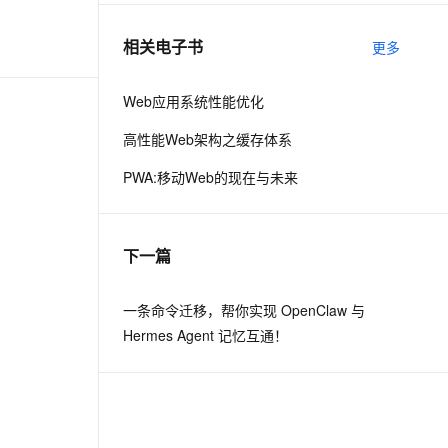
相关电子书
更多
息提取
与 AI 智能体进行实时音视频通话
从文本、图片、视频中提取结构化的属性信息
构建支持视频理解的 AI 音视频实时通话应用
Web应用系统性能优化
t.diy 一步搞定创意建站
构建大模型应用的安全防护体系
高性能Web架构之缓存体系
通过自然语言交互简化开发流程,全栈开发支持
通过阿里云安全产品对 AI 应用进行安全防护
PWA:移动Web的现在与未来
下一篇
一条命令迁移，帮你实现 OpenClaw 与
Hermes Agent 记忆互通！