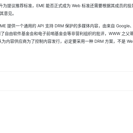
Deepseek-v4-pro
HappyHors
同享
万小智 AI 建站低至 15元/月
Qoder CN
AI 短剧/漫剧
云原生数据库 
快递物流查询
WordPress
升为提议推荐标准，EME 能否正式成为 Web 标准还需要根据其成员的投
成为服务伙
高校合作
点，立即开启云上创新
覆盖公网/内网、递归/权威、移动APP等全场景解析服务
送.CN域名，送备案服务码
基于千问大模型等，支持代码智能生成、研发智能问答
AI助力短剧
态智能体模型
旗舰 MoE 大模型，百万上下文与顶尖推理能力
图生视频，流
交其意见。
Ubuntu
服务生态伙伴
云工开物
企业应用
Works
Night Plan 支持 Qwen 3.8-Max
云原生大数据计算服务 MaxCompute
AI 办公
容器服务 Kub
NEW
GLM-5.2
Wan2.7-T
一个通用的 API 支持 DRM 保护的多媒体内容，由来自 Google、 M
Red Hat
30+ 款产品免费体验
Data Agent 驱动的一站式 Data+AI 开发治理平台
夜间 5 折，Qwen/Meoo/TokenPlan 客户专享
面向分析的企业级SaaS模式云数据仓库
AI智能应用
提供一站式管
科研合作
，但受到了自由软件基金会和电子前哨基金会等非营利组织的批评，WWW 之父蒂姆
视觉 Coding、空间感知、多模态思考等全面升级
1M上下文，专为长程任务能力而生
ERP
堂（旗舰版）
SUSE
智能客服
 EME，认为内容供应商为了控制内容发行，必定要采用一种 DRM 方案，不是 We
CRM
防护产品
2个月
自动承接线索
建站小程序
OA 办公系统
AI 应用构建
大模型原生
力提升
财税管理
模板建站
Qoder
大模型服务平台百炼-应用模版
HOT
NEW
面向真实软件
个人版上线、团队版降价；千问3.8-Max首发发尝鲜
丰富多元化的应用模版和解决方案
400电话
定制建站
万有无界
大模型服务平台百炼-智能体
方案
广告营销
模板小程序
的模型效果
灵活可视化地构建企业级 Agent
定制小程序
秒悟
人工智能平台 PAI
APP 开发
云端极速 AI 
新一代 AI 视频生成模型，深度适配广告营销等场景
AI Native 的算法工程平台，一站式完成建模、训练、推理服务部署
建站系统