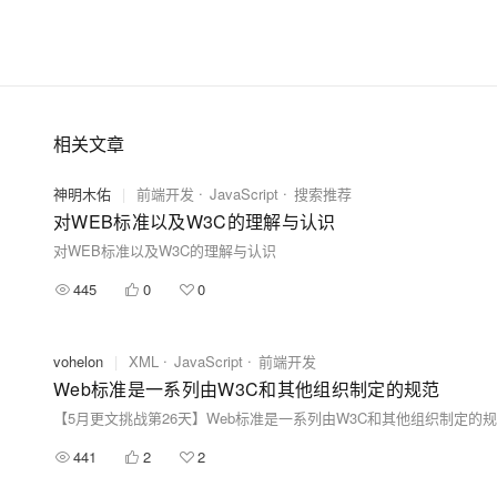
大模型解决方案
迁移与运维管理
快速部署 Dify，高效搭建 
专有云
10 分钟在聊天系统中增加
相关文章
神明木佑
|
前端开发
JavaScript
搜索推荐
对WEB标准以及W3C的理解与认识
对WEB标准以及W3C的理解与认识
445
0
0
vohelon
|
XML
JavaScript
前端开发
Web标准是一系列由W3C和其他组织制定的规范
【5月更文挑战第26天】Web标准是一系列由W3C和其他组织制定的
441
2
2