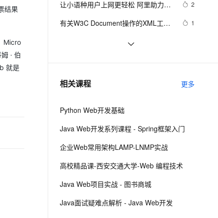
安全
让小语种用户上网更轻松 阿里助力
我要投诉
e-1.1-I2V
Cosyvoice-V3-Flash
2
PolarDB
上云场景组合购
Milvus 弹性伸缩功能新增节
票结果
伴
W3C扩展Web标准
漫剧创作，剧本、分镜、视频高效生成
100%兼容MySQL、PostgreSQL，兼容Oracle，支持集中和分布式
覆盖90%+业务场景，专享组合折扣价
点支持范围
畅自然，细节丰富
高表现力语音合成大模型，语音克隆听感自然
VPN
有关W3C Document操作的XML工具
1
类
ernetes 版 ACK
云聚AI 严选权益
AI 原生数据库服务发布
SSL 证书
W3C批准WebAuth作为无密码登录的
4
2V
Fun-ASR
icro
，一键激活高效办公新体验
理容器应用的 K8s 服务
精选AI产品，从模型到应用全链提效
Agent 数据网关
Web标准
 · 伯
文戏情感细腻自然，动作戏激烈拳拳到肉，实现更强表演能力
支持中英文自由切换，具备更强的噪声鲁棒性
堡垒机
W3C的标准规范是怎样制定出来的？
2
AI 用量加速计划
b 就是
云原生数据库 PolarDB
防火墙
、识别商机，让客服更高效、服务更出色。
w3c系列之CSS（四）：深入理解盒
新老同享，达量后返
Agentic Database 发布
1
相关课程
更多
模型
主机安全
应用
Python Web开发基础
千问办公
NEW
AI 应用及服务市场
的智能体编程平台
一站式AI生产力平台
Java Web开发系列课程 - Spring框架入门
AI 应用
伶鹊
企业Web常用架构LAMP-LNMP实战
企业级人与Agent协作平台，接入和调度多个数字员工
智能客服平台，对话机器人、对话分析、智能外呼
大模型
高校精品课-西安交通大学-Web 编程技术
大模型服务平台百炼 - 全妙
自然语言处理
Java Web项目实战 - 图书商城
应用创作平台
多模态内容创作工具，已接入 DeepSeek
数据标注
Java面试疑难点解析 - Java Web开发
机器学习