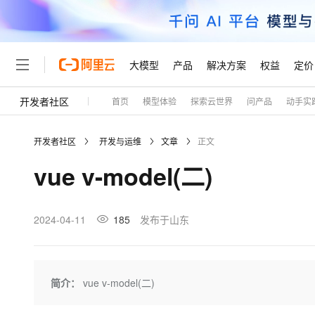
大模型
产品
解决方案
权益
定价
开发者社区
首页
模型体验
探索云世界
问产品
动手实
大模型
产品
解决方案
权益
定价
云市场
伙伴
服务
了解阿里云
精选产品
精选解决方案
普惠上云
产品定价
精选商城
成为销售伙伴
售前咨询
为什么选择阿里云
千问AI平台
开发者社区
开发与运维
文章
正文
了解云产品的定价详情
大模型服务平台百炼
千问办公，解锁你的工作
普惠上云 官方力荐
分销伙伴
在线服务
网站建设
什么是云计算
大
vue v-model(二)
大模型服务与应用平台
企业级Agent产品，直接
云服务器38元/年起，超
咨询伙伴
多端小程序
技术领先
云上成本管理
售后服务
轻量应用服务器
Agency Agents：拥
官方推荐返现计划
大模型
精选产品
精选解决方案
Salesforce 国际版订阅
稳定可靠
管理和优化成本
推荐新用户得奖励，单订单
销售伙伴合作计划
2024-04-11
185
发布于山东
自助服务
友盟天域
安全合规
人工智能与机器学习
AI
文本生成
云数据库 RDS
HappyHorse 打造一
云工开物
无影生态合作计划
在线服务
观测云
分析师报告
高校专属算力普惠，学生认
计算
互联网应用开发
Qwen3.8-Max
HOT
Salesforce On Alibaba C
工单服务
Tuya 物联网平台阿里云
研究报告与白皮书
人工智能平台 PAI
快速拥有专属 OpenClaw
简介：
vue v-model(二)
大模
Consulting Partner 合
大数据
容器
智能体时代全能旗舰模型
免费试用
短信专区
一站式AI开发、训练和推
蓝凌 OA
AI 大模型销售与服务生
现代化应用