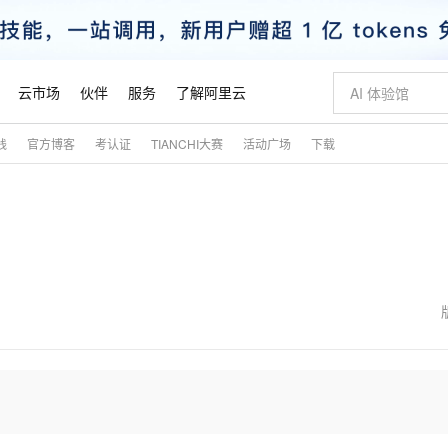
云市场
伙伴
服务
了解阿里云
践
官方博客
考认证
TIANCHI大赛
活动广场
下载
AI 特惠
数据与 API
成为产品伙伴
企业增值服务
最佳实践
价格计算器
AI 场景体
基础软件
产品伙伴合
阿里云认证
市场活动
配置报价
大模型
自助选配和估算价格
新方式
睿译宝，AI翻译排版一步到位
智启 AI 普惠权益
产品生态集成认证中心
企业支持计划
云上春晚
域名与网站
千问官方 MaaS 平台，为开发者和 Agent 而生，新用户赠送 1 亿 + tokens 额度
Qwen Aud
AI Coding
阿里云Maa
2026 阿里云
云服务器 E
为企业打
数据集
Windows
大模型认证
模型
NEW
NEW
交付可用成果
值低价云产品抢先购
上传文档即自动完成翻译和格式还原
至高享 1亿+免费 tokens，加速 Al 应用落地
提供智能易用的域名与建站服务
智能编程，一键
安全可靠、
产品生态伙伴
专家技术服务
云上奥运之旅
弹性计算合作
阿里云中企出
手机三要素
宝塔 Linux
全部认证
价格优势
有专属领域专家
GLM-5.2：长任务时代开源旗舰模型
阿里云 OPC 创新助力计划
千问大模型
即刻拥有 DeepS
AI 电商营销
对象存储 O
大模型
产品生态伙伴工作台
企业增值服务台
云栖战略参考
云存储合作计
云栖大会
身份实名认证
CentOS
训练营
推动算力普惠，释放技术红利
最高返9万
多领域专家智能体,一键组建 AI 虚拟交付团队
快速构建应用程序和网站，即刻迈出上云第一步
至高百万元 Token 补贴，加速一人公司成长
多元化、高性能、安全可靠的大模型服务
真正可用的 1M 上下文,一次完成代码全链路开发
轻松解锁专属 Dee
从图文生成到
云上的中国
数据库合作计
活动全景
短信
Docker
图片和
站式影视创作平台
Hermes Agent，打造自进化智能体
Token Plan 模型订阅计划
数字证书管理服务（原SSL证书）
5 分钟轻松部署
AI 广告创作
无影云电脑
企业成长
NEW
信息公告
看见新力量
云网络合作计
OCR 文字识别
JAVA
证享300元代金券
可视化编排打通从文字构思到成片全链路闭环
全托管，含MySQL、PostgreSQL、SQL Server、MariaDB多引擎
自主进化，持久记忆，越用越聪明
Qwen3.8-Max 首发尝鲜，限时加量 10 倍，夜间低至2折
实现全站HTTPS，呈现可信的WEB访问
图文、视频一
随时随地安
魔搭 Mode
Kimi-K3
HappyHors
NEW
loud
服务实践
官网公告
金融模力时刻
Salesforce O
版
发票查验
全能环境
Claude Code + GStack 打造工程团队
千问办公，限时限量积分加倍
Qoder
低代码高效构
AI 建站
短信服务
型
NEW
作计划
Kimi 最新旗舰模型，长程编程与推理利器
让文字生成流
计划
创新中心
魔搭 ModelSc
健康状态
理服务
让AI从“聊天伙伴”进化为能干活的“数字员工”
安装技能 GStack，拥有专属 AI 工程团队
你的AI工作搭子，覆盖日常办公高频场景
面向真实软件的智能体编程平台
0 代码专业建
客户案例
天气预报查询
操作系统
态合作计划