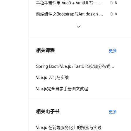
安全
手拉手带你用 Vue3 + VantUI 写一个
我要投诉
e-1.1-I2V
Cosyvoice-V3-Flash
8
PolarDB
上云场景组合购
Milvus 弹性伸缩功能新增节
伴
移动端脚手架 系列二 （页面布局与兼
漫剧创作，剧本、分镜、视频高效生成
100%兼容MySQL、PostgreSQL，兼容Oracle，支持集中和分布式
覆盖90%+业务场景，专享组合折扣价
点支持范围
畅自然，细节丰富
高表现力语音合成大模型，语音克隆听感自然
VPN
前端组件之Bootstrap与Ant design of 
8
容）
Vue
ernetes 版 ACK
云聚AI 严选权益
AI 原生数据库服务发布
SSL 证书
vue3源码解析 --- 组件渲染：vnode 
1
2V
Fun-ASR
，一键激活高效办公新体验
理容器应用的 K8s 服务
精选AI产品，从模型到应用全链提效
Agent 数据网关
到真实 DOM 是如何转变的
文戏情感细腻自然，动作戏激烈拳拳到肉，实现更强表演能力
支持中英文自由切换，具备更强的噪声鲁棒性
堡垒机
解决vue3使用element-ui
5
AI 用量加速计划
云原生数据库 PolarDB
防火墙
、识别商机，让客服更高效、服务更出色。
【Vue功能】回到顶部
新老同享，达量后返
Agentic Database 发布
3
相关课程
更多
主机安全
应用
Spring Boot+Vue.js+FastDFS实现分布式图片服务器
千问办公
NEW
AI 应用及服务市场
的智能体编程平台
一站式AI生产力平台
Vue.js 入门与实战
AI 应用
伶鹊
Vue.js完全自学手册图文教程
企业级人与Agent协作平台，接入和调度多个数字员工
智能客服平台，对话机器人、对话分析、智能外呼
大模型
大模型服务平台百炼 - 全妙
自然语言处理
相关电子书
更多
应用创作平台
多模态内容创作工具，已接入 DeepSeek
数据标注
机器学习
Vue.js 在前端服务化上的探索与实践