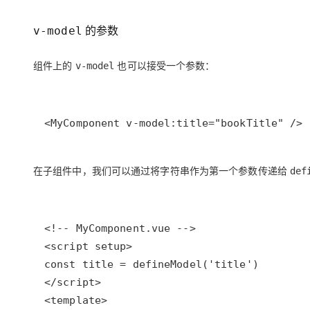
存储
天池大赛
Qwen3.7-Plus
云解析DNS
解决方案免费试用 新老
电子合同
最高领取价值200元试用
能看、能想、能动手的多模
安全
网络与CDN
的参数
v-model
AI 算法大赛
畅捷通
大数据开发治理平台 Data
AI 产品 免费试用
网络
安全
云开发大赛
Qwen3-VL-Plus
Tableau 订阅
组件上的
也可以接受一个参数：
v-model
1亿+ 大模型 tokens 和 
可观测
入门学习赛
中间件
AI空中课堂在线直播课
云防火墙
140+云产品 免费试用
上云与迁云
云原生的云上边界网络安全
产品新客免费试用，最长1
数据库
<MyComponent v-model:title="bookTitle" />
生态解决方案
大模型服务
企业出海
大模型ACA认证体验
大数据计算
助力企业全员 AI 认知与能
行业生态解决方案
千问AI平台-Token Plan
政企业务
在子组件中，我们可以通过将字符串作为第一个参数传递给
媒体服务
def
开发者生态解决方案
企业服务与云通信
千问AI平台-模型体验
AI 开发和 AI 应用解决
在线体验全尺寸、多种模态
域名与网站
Happy 系列大模型
终端用户计算
Serverless
开发工具