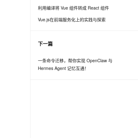
利用编译将 Vue 组件转成 React 组件
息提取
与 AI 智能体进行实时音视频通话
Vue.js在前端服务化上的实践与探索
从文本、图片、视频中提取结构化的属性信息
构建支持视频理解的 AI 音视频实时通话应用
t.diy 一步搞定创意建站
构建大模型应用的安全防护体系
通过自然语言交互简化开发流程,全栈开发支持
通过阿里云安全产品对 AI 应用进行安全防护
下一篇
一条命令迁移，帮你实现 OpenClaw 与
Hermes Agent 记忆互通！