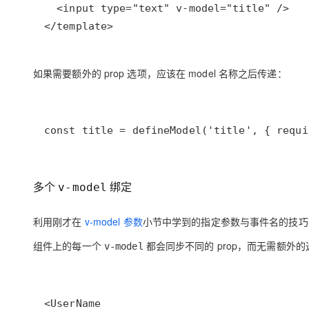
大模型解决方案
</template>
迁移与运维管理
快速部署 Dify，高效搭建 
专有云
如果需要额外的 prop 选项，应该在 model 名称之后传递：
10 分钟在聊天系统中增加
const title = defineModel('title', { requi
多个
绑定
v-model
利用刚才在
v-model 参数
小节中学到的指定参数与事件名的技
组件上的每一个
都会同步不同的 prop，而无需额外的
v-model