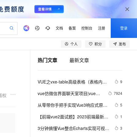
文档
备案
控制台
注册
登录
个人
积分
发布
验
作计划
器
AI 活动
专业服务
服务伙伴合作计划
开发者社区
加入我们
产品动态
服务平台百炼
阿里云 OPC 创新助力计划
热门文章
最新文章
一站式生成采购清单，支持单品或批量购买
io：打造专属 AI 语音助手
S产品伙伴计划（繁花）
峰会
CS
造的大模型服务与应用开发平台
一句话生成原生可编辑精美 PPT 文稿
AI 生产力先锋
Al MaaS 服务伙伴赋能合作
域名
博文
Careers
至高可申请百万元
Qwen3.8-Max 模型上线
开启高性价比 AI 编程新体验
弹性可伸缩的云计算服务
Qwen-Audio-3.0-Realtime 端到端实时语音角色扮演
输入一句话想法, 轻松生成专业的 PPT
先锋实践拓展 AI 生产力的边界
Token 补贴，五大权
计划
海大会
伙伴信用分合作计划
商标
问答
社会招聘
VUE之vxe-table高级表格（表格内增
9
益加速 OPC 成功
eek-V4-Pro
SS
一键部署幻兽帕鲁游戏服务器
飞天发布时刻
HOT
Open Search 向量检索版支
划
备案
电子书
校园招聘
删改、导入、导出、自定义打印、列
pSeek-V4-Pro
视频创作，一键激活电商全链路生产力
稳定、安全、高性价比、高性能的云存储服务
一键购买专属联机服务器，轻松开启游戏
所见，即是所愿
持视频检索 Pipeline 功能
更多支持
vue仿微信界面聊天室项目|vue聊
7924
版权
设置隐藏显示等）用法
划
公司注册
镜像站
视频生成
语音识别与合成
天案例
专属 QwenPaw
漫剧工坊：一站式动画创作平台
AI 实训营
HOT
应用身份服务 (IDaaS)
从零带你手把手实现Vue3响应式原理-
5
合作伙伴培训与认证
划
上云迁移
站生成，高效打造优质广告素材
全接入的云上超级电脑
从聊天伙伴进化为能主动干活的本地数字员工
快速生产连贯的高质量长漫剧
从基础到进阶，Agent 创客手把手教你
OpenClaw 管理能力上线
下（Map和Set的处理）
lScope
我要反馈
e-1.1-T2V
Qwen3-TTS-Flash
【前端vue2面试题】2023前端最新版
1
查询合作伙伴
n Alibaba Cloud ISV 合作
代维服务
建企业门户网站
10 分钟搭建微信、支付宝小程序
MaxCompute MaxFrame 提
vue模块，高频17问(上)
畅细腻的高质量视频
离线语音合成大模型，多语言方言自适应，低延迟高稳定
创新加速
3分钟搞懂Vue整合Echarts实现可视化
ope
登录合作伙伴管理后台
3
我要建议
站，无忧落地极速上线
以可视化方式快速构建移动和 PC 门户网站
国内短信简单易用，安全可靠，秒级触达，全球覆盖200+国家和地区。
高效部署网站，快速应用到小程序
供自动弹性内存功能
界面