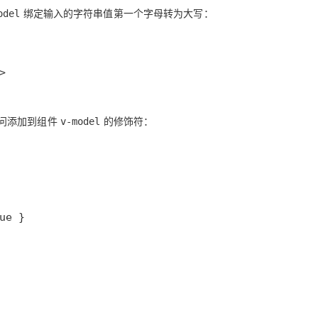
绑定输入的字符串值第一个字母转为大写：
odel
>
问添加到组件
的修饰符：
v-model