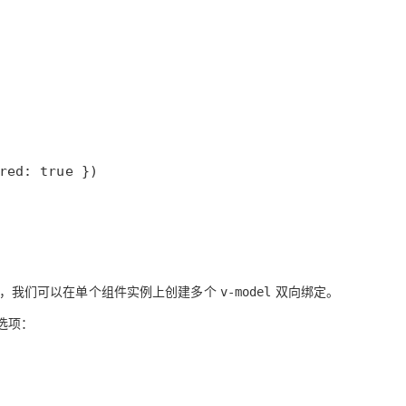
AI 应用
10分钟微调：让0.6B模型媲美235B模
多模态数据信
型
依托云原生高可用架构,实现Dify私有化部署
用1%尺寸在特定领域达到大模型90%以上效果
一个 AI 助手
超强辅助，Bol
即刻拥有 DeepSeek-R1 满血版
在企业官网、通讯软件中为客户提供 AI 客服
多种方案随心选，轻松解锁专属 DeepSeek
red: true })
巧，我们可以在单个组件实例上创建多个
双向绑定。
v-model
选项：