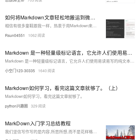
如何将Markdown文章轻松地搬运到微信公众号并完美地呈现代码内容
相信有很多童鞋跟我一样，热衷于用Markdown来编写文章。由于其简单的语法和清晰的渲染效果，受到广大码农朋友们的推崇。但是，当我们想维护起自己的公众号时，公众号编辑器往往让我们费劲了脑汁。本人尝试了各种工具，比如：秀米一些在线提供多种不同样式的编辑器。虽然这些编辑器都能够完成编辑任务，但是效果并不理想。与我们所追求的简洁、清晰风格总是格格不入，尤其是对于代码的展示非常的不友好。所以，这里给大家推荐一个本站的在线工具，可以帮助大家快速地把Markdown文章转换成微信公众号支持的漂亮格式。
Rsun04551
1062
Markdown 是一种轻量级标记语言，它允许人们使用易读易写的纯文本格式编写文档，然后转换成格式丰富的 HTML 内容。Markdown 的语法简洁明了、学习容易，而且功能比纯文本更强。
Markdown 是一种轻量级标记语言，它允许人们使用易读易写的纯文本格式编写文档，然后转换成格式丰富的 HTML 内容。Markdown 的语法简洁明了、学习容易，而且功能比纯文本更强。
小空门123-30335
1640
Markdown如何学习，看完这篇文章就够了。（上）
Markdown如何学习，看完这篇文章就够了。
python兴趣圈
329
MarkDown入门学习总结教程
我们坚信写作写的是内容,所思所想,而不是花样格式.