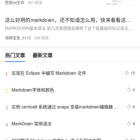
怒放de生命
387
这么好用的markdown，还不知道怎么用，快来看看这篇文章吧
MARKDOWN基本语法 前几天我想朋友推荐了这个轻量级的标记语法，为了更好的帮助大家了解这个标记语言。我就出来写一篇文章来介绍一下这个标记语言。
海绵宝宝_0113
396
热门文章
最新文章
实现在 Eclipse 中编写 Markdown 文件
10
1
Markdown字体和颜色
6
2
实例 centos8 系统通过 snaps 安装markdown编辑器 
6
3
typora 
MarkDown 常用语法
8
4