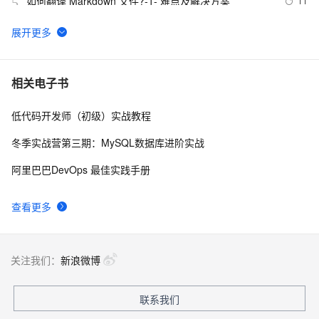
如何翻译 Markdown 文件?-1- 难点及解决方案
11
5
Typora使用(包含Markdown使用及注意说明、修改css样
5
6
式、自动上传图床)
谈一谈|Markdown转为word文档
2
7
相关电子书
低代码开发师（初级）实战教程
Docusaurus框架——快速搭建markdown文档站点介绍
7
8
sora
冬季实战营第三期：MySQL数据库进阶实战
md是什么类型的文件？怎么打开md文件，Markdown的
17
9
阿里巴巴DevOps 最佳实践手册
编写，Markdown转化为html
极简Markdown程序员简历模板
12
10
查看更多
关注我们：
新浪微博
联系我们