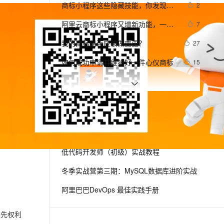
安全
我要投诉
e-1.1-I2V
Cosyvoice-V3-Flash
商标小程序这些隐藏技能，你发现了
2
PolarDB
上云场景组合购
Milvus 弹性伸缩功能新增节
伴
吗？
漫剧创作，剧本、分镜、视频高效生成
100%兼容MySQL、PostgreSQL，兼容Oracle，支持集中和分布式
覆盖90%+业务场景，专享组合折扣价
点支持范围
畅自然，细节丰富
高表现力语音合成大模型，语音克隆听感自然
VPN
阿里云商标小程序又增新功能，一起
7
来体验
ernetes 版 ACK
云聚AI 严选权益
AI 原生数据库服务发布
SSL 证书
我的商标是否应该做变更？
2V
Fun-ASR
27
，一键激活高效办公新体验
理容器应用的 K8s 服务
精选AI产品，从模型到应用全链提效
Agent 数据网关
文戏情感细腻自然，动作戏激烈拳拳到肉，实现更强表演能力
支持中英文自由切换，具备更强的噪声鲁棒性
堡垒机
如何成功申请并维护好一件心仪商标
15
AI 用量加速计划
云原生数据库 PolarDB
防火墙
、识别商机，让客服更高效、服务更出色。
新老同享，达量后返
Agentic Database 发布
商标起名抓狂？免费神器来帮忙
9
主机安全
应用
阿里云商标注册申请流程新版教程
9
（智能注册申请新手操作笔记）
千问办公
NEW
阿里云商标智能注册275元申请教程
0
AI 应用及服务市场
相关电子书
更多
的智能体编程平台
一站式AI生产力平台
AI 应用
伶鹊
低代码开发师（初级）实战教程
企业级人与Agent协作平台，接入和调度多个数字员工
智能客服平台，对话机器人、对话分析、智能外呼
大模型
冬季实战营第三期：MySQL数据库进阶实战
大模型服务平台百炼 - 全妙
自然语言处理
阿里巴巴DevOps 最佳实践手册
应用创作平台
多模态内容创作工具，已接入 DeepSeek
数据标注
在先权利
机器学习