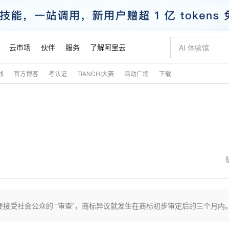
云市场
伙伴
服务
了解阿里云
践
官方博客
考认证
TIANCHI大赛
活动广场
下载
AI 特惠
数据与 API
成为产品伙伴
企业增值服务
最佳实践
价格计算器
AI 场景体
基础软件
产品伙伴合
阿里云认证
市场活动
配置报价
大模型
自助选配和估算价格
新方式
睿译宝，AI翻译排版一步到位
智启 AI 普惠权益
产品生态集成认证中心
企业支持计划
云上春晚
域名与网站
千问官方 MaaS 平台，为开发者和 Agent 而生，新用户赠送 1 亿 + tokens 额度
Qwen Aud
AI Coding
阿里云Maa
2026 阿里云
云服务器 E
为企业打
数据集
Windows
大模型认证
模型
NEW
NEW
？
交付可用成果
值低价云产品抢先购
上传文档即自动完成翻译和格式还原
至高享 1亿+免费 tokens，加速 Al 应用落地
提供智能易用的域名与建站服务
智能编程，一键
安全可靠、
产品生态伙伴
专家技术服务
云上奥运之旅
弹性计算合作
阿里云中企出
手机三要素
宝塔 Linux
全部认证
价格优势
有专属领域专家
GLM-5.2：长任务时代开源旗舰模型
阿里云 OPC 创新助力计划
千问大模型
即刻拥有 DeepS
AI 电商营销
对象存储 O
大模型
产品生态伙伴工作台
企业增值服务台
云栖战略参考
云存储合作计
云栖大会
身份实名认证
CentOS
训练营
推动算力普惠，释放技术红利
最高返9万
多领域专家智能体,一键组建 AI 虚拟交付团队
快速构建应用程序和网站，即刻迈出上云第一步
至高百万元 Token 补贴，加速一人公司成长
多元化、高性能、安全可靠的大模型服务
真正可用的 1M 上下文,一次完成代码全链路开发
轻松解锁专属 Dee
从图文生成到
云上的中国
数据库合作计
活动全景
短信
Docker
图片和
站式影视创作平台
Hermes Agent，打造自进化智能体
Token Plan 模型订阅计划
数字证书管理服务（原SSL证书）
5 分钟轻松部署
AI 广告创作
无影云电脑
企业成长
NEW
信息公告
看见新力量
云网络合作计
OCR 文字识别
JAVA
证享300元代金券
可视化编排打通从文字构思到成片全链路闭环
全托管，含MySQL、PostgreSQL、SQL Server、MariaDB多引擎
自主进化，持久记忆，越用越聪明
Qwen3.8-Max 首发尝鲜，限时加量 10 倍，夜间低至2折
实现全站HTTPS，呈现可信的WEB访问
图文、视频一
随时随地安
魔搭 Mode
Kimi-K3
HappyHors
NEW
loud
服务实践
官网公告
金融模力时刻
Salesforce O
版
发票查验
全能环境
Claude Code + GStack 打造工程团队
千问办公，限时限量积分加倍
Qoder
低代码高效构
AI 建站
短信服务
接受社会公众的 “审查”，商标异议就发生在商标初步审定后的三个月内
型
NEW
作计划
Kimi 最新旗舰模型，长程编程与推理利器
让文字生成流
计划
创新中心
魔搭 ModelSc
健康状态
理服务
让AI从“聊天伙伴”进化为能干活的“数字员工”
安装技能 GStack，拥有专属 AI 工程团队
你的AI工作搭子，覆盖日常办公高频场景
面向真实软件的智能体编程平台
0 代码专业建
客户案例
天气预报查询
操作系统
态合作计划