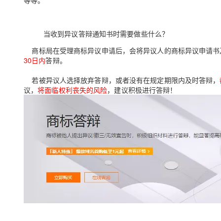
等等。
大模型解决方案
迁移与运维管理
快速部署 Dify，高效搭建 
当收到异议答辩通知书时需要做些什么？
专有云
商标局在受理商标异议申请后，会将异议人的商标异议申请书
10 分钟在聊天系统中增加
30
日内
答辩。
若被异议人选择放弃答辩，或者没有在规定期限内及时答辩，
议，
将面临权利丧失的风险
，建议积极进行答辩！