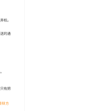
为弃权。
寄送的通
条。
。只有把
答辩方