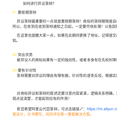
如何进行异议答辩？
0
1
要按期答辩
异议答辩最重要的一点就是要按期答辩！商标的答辩期限是自
所以，在收到在收到答辩通知之日起，一定要尽快处理！以免因
在这里也提醒大家一点，如果在此期间更换了地址，记得提交
知。
02
突出优势
被异议人的商标如果有一定的独创性，或者本身有在先权利等
03
要有针对性
答辩需要对异议的理由有理有据，针对性的逐条反驳，根据实
对商标异议和答辩的叙述还要注意内容紧凑，逻辑关系明确，
观点说清楚，才能起到应有的作用！
若您希望阿里云代您答辩，可点击链接🔗：
https://tm.aliyun.
案设计，文书撰写，风险评估等一整套解决方案。