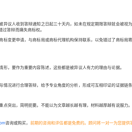
被异议人收到答辩通知之日起三十天内，如未在规定期限答辩就会被视
错过答辩而痛失商标权。
商标变更申请，与商标局或商标代理机构保持联系，以免错过了商标局
情形，要作为重要内容陈述，这些都是被异议人有力的理由与论据。
际情况进行合理答辩，给予专业角度的分析，形成可互相印证的证据链
重点突出，简明扼要。不能以为文章越长越有理，材料越厚越有说服力
com
咨询或购买，
前期的咨询和评估都是免费的。顾问将一对一为您提供