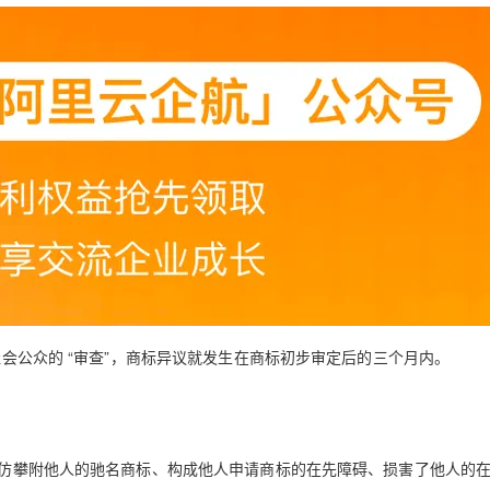
Deepseek-v4-pro
HappyHors
同享
万小智 AI 建站低至 15元/月
Qoder CN
AI 短剧/漫剧
云原生数据库 
快递物流查询
WordPress
成为服务伙
高校合作
点，立即开启云上创新
覆盖公网/内网、递归/权威、移动APP等全场景解析服务
送.CN域名，送备案服务码
基于千问大模型等，支持代码智能生成、研发智能问答
AI助力短剧
态智能体模型
旗舰 MoE 大模型，百万上下文与顶尖推理能力
图生视频，流
Ubuntu
服务生态伙伴
云工开物
企业应用
Works
Night Plan 支持 Qwen 3.8-Max
云原生大数据计算服务 MaxCompute
AI 办公
容器服务 Kub
NEW
GLM-5.2
Wan2.7-T
Red Hat
30+ 款产品免费体验
Data Agent 驱动的一站式 Data+AI 开发治理平台
夜间 5 折，Qwen/Meoo/TokenPlan 客户专享
面向分析的企业级SaaS模式云数据仓库
AI智能应用
提供一站式管
科研合作
视觉 Coding、空间感知、多模态思考等全面升级
1M上下文，专为长程任务能力而生
ERP
堂（旗舰版）
SUSE
智能客服
CRM
防护产品
2个月
自动承接线索
建站小程序
OA 办公系统
AI 应用构建
大模型原生
力提升
财税管理
模板建站
Qoder
大模型服务平台百炼-应用模版
HOT
NEW
面向真实软件
个人版上线、团队版降价；千问3.8-Max首发发尝鲜
丰富多元化的应用模版和解决方案
400电话
定制建站
万有无界
大模型服务平台百炼-智能体
方案
广告营销
模板小程序
的模型效果
灵活可视化地构建企业级 Agent
社会公众的
“审查”
，商标异议就发生在商标初步审定后的三个月内。
定制小程序
秒悟
人工智能平台 PAI
APP 开发
云端极速 AI 
新一代 AI 视频生成模型，深度适配广告营销等场景
AI Native 的算法工程平台，一站式完成建模、训练、推理服务部署
建站系统
仿攀附他人的驰名商标、构成他人申请商标的在先障碍、损害了他人的