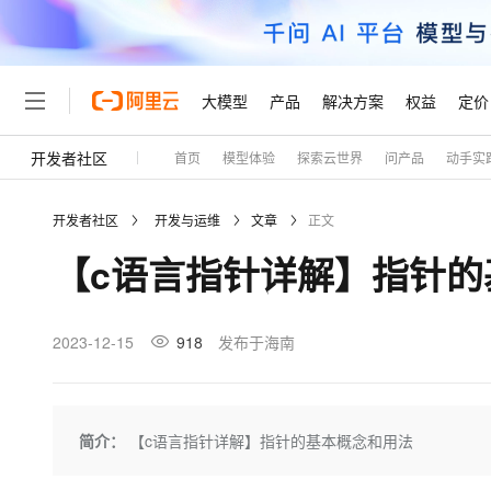
大模型
产品
解决方案
权益
定价
开发者社区
首页
模型体验
探索云世界
问产品
动手实
大模型
产品
解决方案
权益
定价
云市场
伙伴
服务
了解阿里云
精选产品
精选解决方案
普惠上云
产品定价
精选商城
成为销售伙伴
售前咨询
为什么选择阿里云
千问AI平台
开发者社区
开发与运维
文章
正文
了解云产品的定价详情
大模型服务平台百炼
睿译宝，AI翻译排版一
普惠上云 官方力荐
分销伙伴
在线服务
网站建设
什么是云计算
大
【c语言指针详解】指针的
大模型服务与应用平台
上传文档即自动完成翻译和
云服务器38元/年起，超
咨询伙伴
多端小程序
技术领先
云上成本管理
售后服务
轻量应用服务器
GLM-5.2：长任务时代
官方推荐返现计划
大模型
精选产品
精选解决方案
Salesforce 国际版订阅
稳定可靠
管理和优化成本
推荐新用户得奖励，单订单
销售伙伴合作计划
2023-12-15
918
发布于海南
自助服务
友盟天域
安全合规
人工智能与机器学习
AI
文本生成
云数据库 RDS
Hermes Agent，打造
云工开物
无影生态合作计划
在线服务
观测云
分析师报告
自主进化，持久记忆，越用
高校专属算力普惠，学生认
计算
互联网应用开发
Qwen3.8-Max
HOT
Salesforce On Alibaba C
工单服务
Tuya 物联网平台阿里云
研究报告与白皮书
人工智能平台 PAI
快速拥有专属 OpenClaw
简介：
【c语言指针详解】指针的基本概念和用法
大模
Consulting Partner 合
大数据
容器
智能体时代全能旗舰模型
免费试用
短信专区
一站式AI开发、训练和推
蓝凌 OA
AI 大模型销售与服务生
现代化应用