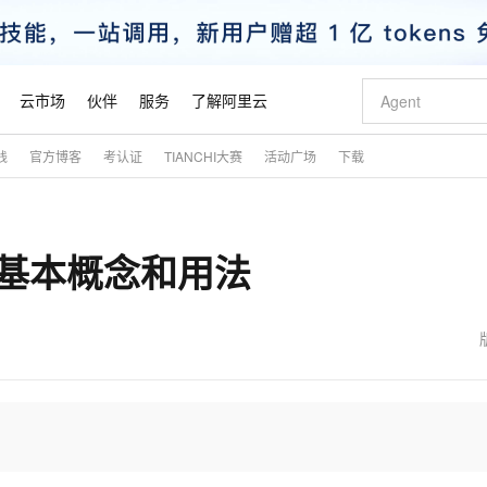
云市场
伙伴
服务
了解阿里云
践
官方博客
考认证
TIANCHI大赛
活动广场
下载
AI 特惠
数据与 API
成为产品伙伴
企业增值服务
最佳实践
价格计算器
AI 场景体
基础软件
产品伙伴合
阿里云认证
市场活动
配置报价
大模型
自助选配和估算价格
步到位
智启 AI 普惠权益
产品生态集成认证中心
企业支持计划
云上春晚
域名与网站
Qwen Audio：打造专属 AI 语音助手
千问官方 MaaS 平台，为开发者和 Agent 而生，新用户赠送 1 亿 + tokens 额度
一句话生成原生
AI Coding
阿里云Maa
2026 阿里云
云服务器 E
为企业打
数据集
Windows
大模型认证
模型
NEW
NEW
基本概念和用法
格式还原
值低价云产品抢先购
至高享 1亿+免费 tokens，加速 Al 应用落地
提供智能易用的域名与建站服务
Qwen-Audio-3.0-Realtime 端到端实时语音角色扮演
输入一句话想法,
智能编程，一键
安全可靠、
产品生态伙伴
专家技术服务
云上奥运之旅
弹性计算合作
阿里云中企出
手机三要素
宝塔 Linux
全部认证
价格优势
开源旗舰模型
即刻拥有 DeepSeek-V4-Pro
阿里云 OPC 创新助力计划
千问大模型
一键部署幻兽
AI 电商营销
对象存储 O
大模型
产品生态伙伴工作台
企业增值服务台
云栖战略参考
云存储合作计
云栖大会
身份实名认证
CentOS
训练营
推动算力普惠，释放技术红利
最高返9万
真正可用的 1M 上下文,一次完成代码全链路开发
快速构建应用程序和网站，即刻迈出上云第一步
轻松解锁专属 DeepSeek-V4-Pro
至高百万元 Token 补贴，加速一人公司成长
多元化、高性能、安全可靠的大模型服务
一键购买专属
从图文生成到
云上的中国
数据库合作计
活动全景
短信
Docker
图片和
自进化智能体
5 分钟轻松部署专属 QwenPaw
Token Plan 模型订阅计划
数字证书管理服务（原SSL证书）
高效搭建 AI
AI 广告创作
无影云电脑
企业成长
NEW
HOT
信息公告
看见新力量
云网络合作计
OCR 文字识别
JAVA
越聪明
证享300元代金券
全托管，含MySQL、PostgreSQL、SQL Server、MariaDB多引擎
Qwen3.8-Max 首发尝鲜，限时加量 10 倍，夜间低至2折
实现全站HTTPS，呈现可信的WEB访问
从聊天伙伴进化为能主动干活的本地数字员工
图文、视频一
随时随地安
魔搭 Mode
Kimi-K3
HappyHors
NEW
loud
服务实践
官网公告
金融模力时刻
Salesforce O
版
发票查验
全能环境
Claude Code + GStack 打造工程团队
千问办公，限时限量积分加倍
Qoder
低代码高效构
AI 建站
短信服务
型
NEW
作计划
Kimi 最新旗舰模型，长程编程与推理利器
让文字生成流
计划
创新中心
魔搭 ModelSc
健康状态
理服务
让AI从“聊天伙伴”进化为能干活的“数字员工”
安装技能 GStack，拥有专属 AI 工程团队
你的AI工作搭子，覆盖日常办公高频场景
面向真实软件的智能体编程平台
0 代码专业建
客户案例
天气预报查询
操作系统
态合作计划