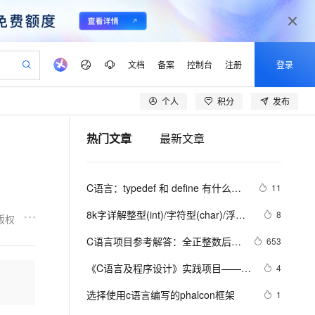
文档
备案
控制台
注册
登录
个人
积分
发布
验
作计划
器
AI 活动
专业服务
服务伙伴合作计划
开发者社区
加入我们
产品动态
服务平台百炼
阿里云 OPC 创新助力计划
热门文章
最新文章
一站式生成采购清单，支持单品或批量购买
可编辑精美 PPT 文稿
S产品伙伴计划（繁花）
峰会
CS
造的大模型服务与应用开发平台
Agency Agents：拥有专属领域专家
AI 生产力先锋
Al MaaS 服务伙伴赋能合作
域名
博文
Careers
至高可申请百万元
Qwen3.8-Max 模型上线
 轻松生成专业的 PPT
开启高性价比 AI 编程新体验
弹性可伸缩的云计算服务
先锋实践拓展 AI 生产力的边界
多领域专家智能体,一键组建 AI 虚拟交付团队
Token 补贴，五大权
计划
海大会
伙伴信用分合作计划
商标
问答
社会招聘
C语言：typedef 和 define 有什么区
11
益加速 OPC 成功
帕鲁游戏服务器
SS
HappyHorse 打造一站式影视创作平台
飞天发布时刻
HOT
Open Search 向量检索版支
划
备案
电子书
校园招聘
别
联机服务器，轻松开启游戏
视频创作，一键激活电商全链路生产力
稳定、安全、高性价比、高性能的云存储服务
所见，即是所愿
持视频检索 Pipeline 功能
可视化编排打通从文字构思到成片全链路闭环
更多支持
8k字详解整型(int)/字符型(char)/浮点
8
版权
划
公司注册
镜像站
视频生成
语音识别与合成
型(float)/有符号(signed)/无符号
 智能体与工作流应用
漫剧工坊：一站式动画创作平台
AI 实训营
应用身份服务 (IDaaS)
C语言项目参考解答：全正整数后再
653
合作伙伴培训与认证
(unsigned)数据在内存中的存储【程
划
上云迁移
站生成，高效打造优质广告素材
全接入的云上超级电脑
通过阿里云百炼高效搭建AI应用,助力高效开发
快速生产连贯的高质量长漫剧
从基础到进阶，Agent 创客手把手教你
OpenClaw 管理能力上线
计算
lScope
序员内功修炼/C语言】
我要反馈
e-1.1-T2V
Qwen3-TTS-Flash
《C语言及程序设计》实践项目——输
4
查询合作伙伴
n Alibaba Cloud ISV 合作
代维服务
建企业门户网站
10 分钟搭建微信、支付宝小程序
MaxCompute MaxFrame 提
出小星星
畅细腻的高质量视频
离线语音合成大模型，多语言方言自适应，低延迟高稳定
创新加速
选择使用c语言编写的phalcon框架
ope
登录合作伙伴管理后台
1
我要建议
站，无忧落地极速上线
以可视化方式快速构建移动和 PC 门户网站
国内短信简单易用，安全可靠，秒级触达，全球覆盖200+国家和地区。
高效部署网站，快速应用到小程序
供自动弹性内存功能