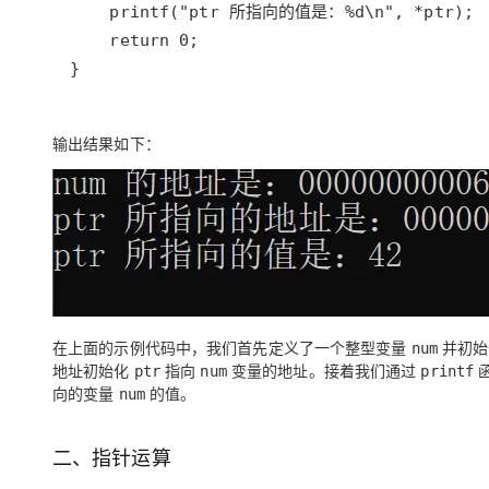
大模型解决方案
迁移与运维管理
快速部署 Dify，高效搭建 
}
专有云
10 分钟在聊天系统中增加
输出结果如下：
在上面的示例代码中，我们首先定义了一个整型变量
并初始
num
地址初始化
指向
变量的地址。接着我们通过
ptr
num
printf
向的变量
的值。
num
二、指针运算