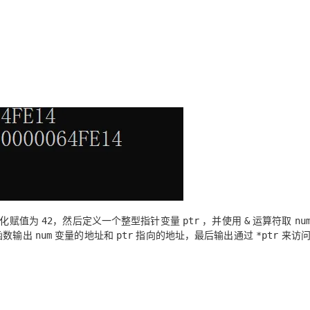
AI 应用
10分钟微调：让0.6B模型媲美235B模
多模态数据信
型
依托云原生高可用架构,实现Dify私有化部署
用1%尺寸在特定领域达到大模型90%以上效果
一个 AI 助手
超强辅助，Bol
即刻拥有 DeepSeek-R1 满血版
在企业官网、通讯软件中为客户提供 AI 客服
多种方案随心选，轻松解锁专属 DeepSeek
化赋值为
，然后定义一个整型指针变量
，并使用
运算符取
42
ptr
&
nu
函数输出
变量的地址和
指向的地址，最后输出通过
来访
num
ptr
*ptr