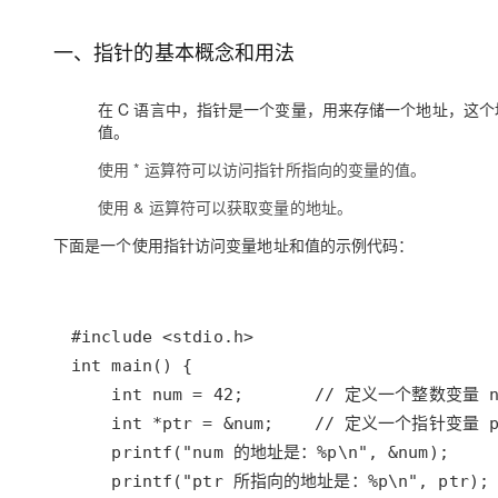
存储
天池大赛
Qwen3.7-Plus
云解析DNS
解决方案免费试用 新老
电子合同
最高领取价值200元试用
能看、能想、能动手的多模
安全
网络与CDN
一、指针的基本概念和用法
AI 算法大赛
畅捷通
大数据开发治理平台 Data
AI 产品 免费试用
网络
安全
云开发大赛
Qwen3-VL-Plus
Tableau 订阅
在 C 语言中，指针是一个变量，用来存储一个地址，这
1亿+ 大模型 tokens 和 
可观测
值。
入门学习赛
中间件
AI空中课堂在线直播课
云防火墙
140+云产品 免费试用
使用 * 运算符可以访问指针所指向的变量的值。
上云与迁云
云原生的云上边界网络安全
产品新客免费试用，最长1
数据库
生态解决方案
使用 & 运算符可以获取变量的地址。
大模型服务
企业出海
大模型ACA认证体验
大数据计算
下面是一个使用指针访问变量地址和值的示例代码：
助力企业全员 AI 认知与能
行业生态解决方案
千问AI平台-Token Plan
政企业务
媒体服务
开发者生态解决方案
企业服务与云通信
千问AI平台-模型体验
AI 开发和 AI 应用解决
在线体验全尺寸、多种模态
域名与网站
Happy 系列大模型
终端用户计算
Serverless
开发工具