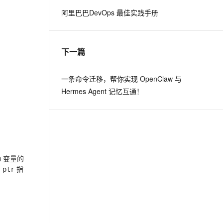
阿里巴巴DevOps 最佳实践手册
息提取
与 AI 智能体进行实时音视频通话
从文本、图片、视频中提取结构化的属性信息
构建支持视频理解的 AI 音视频实时通话应用
下一篇
t.diy 一步搞定创意建站
构建大模型应用的安全防护体系
通过自然语言交互简化开发流程,全栈开发支持
通过阿里云安全产品对 AI 应用进行安全防护
一条命令迁移，帮你实现 OpenClaw 与
Hermes Agent 记忆互通！
变量的
m
问
指
ptr