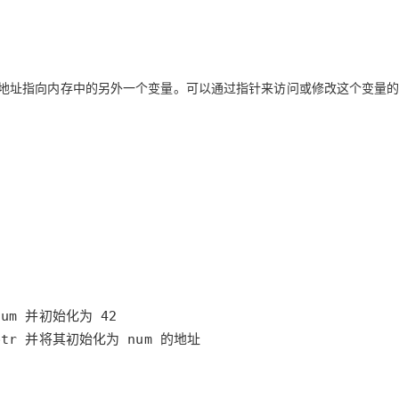
Deepseek-v4-pro
HappyHors
同享
万小智 AI 建站低至 15元/月
Qoder CN
AI 短剧/漫剧
云原生数据库 
快递物流查询
WordPress
成为服务伙
高校合作
点，立即开启云上创新
覆盖公网/内网、递归/权威、移动APP等全场景解析服务
送.CN域名，送备案服务码
基于千问大模型等，支持代码智能生成、研发智能问答
AI助力短剧
态智能体模型
旗舰 MoE 大模型，百万上下文与顶尖推理能力
图生视频，流
Ubuntu
服务生态伙伴
云工开物
企业应用
Works
Night Plan 支持 Qwen 3.8-Max
云原生大数据计算服务 MaxCompute
AI 办公
容器服务 Kub
NEW
GLM-5.2
Wan2.7-T
Red Hat
个地址指向内存中的另外一个变量。可以通过指针来访问或修改这个变量
30+ 款产品免费体验
Data Agent 驱动的一站式 Data+AI 开发治理平台
夜间 5 折，Qwen/Meoo/TokenPlan 客户专享
面向分析的企业级SaaS模式云数据仓库
AI智能应用
提供一站式管
科研合作
视觉 Coding、空间感知、多模态思考等全面升级
1M上下文，专为长程任务能力而生
ERP
堂（旗舰版）
SUSE
智能客服
CRM
防护产品
2个月
自动承接线索
建站小程序
OA 办公系统
AI 应用构建
大模型原生
力提升
财税管理
模板建站
Qoder
大模型服务平台百炼-应用模版
HOT
NEW
面向真实软件
个人版上线、团队版降价；千问3.8-Max首发发尝鲜
丰富多元化的应用模版和解决方案
400电话
定制建站
万有无界
大模型服务平台百炼-智能体
方案
广告营销
模板小程序
的模型效果
灵活可视化地构建企业级 Agent
定制小程序
秒悟
人工智能平台 PAI
APP 开发
云端极速 AI 
新一代 AI 视频生成模型，深度适配广告营销等场景
AI Native 的算法工程平台，一站式完成建模、训练、推理服务部署
建站系统