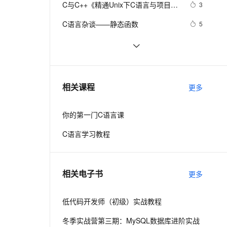
安全
C与C++《精通Unix下C语言与项目实
我要投诉
e-1.1-I2V
Cosyvoice-V3-Flash
3
PolarDB
上云场景组合购
Milvus 弹性伸缩功能新增节
伴
践》读书笔记（8）
漫剧创作，剧本、分镜、视频高效生成
100%兼容MySQL、PostgreSQL，兼容Oracle，支持集中和分布式
覆盖90%+业务场景，专享组合折扣价
点支持范围
畅自然，细节丰富
高表现力语音合成大模型，语音克隆听感自然
VPN
C语言杂谈——静态函数
5
ernetes 版 ACK
云聚AI 严选权益
AI 原生数据库服务发布
SSL 证书
C语言例题5：
685
2V
Fun-ASR
的
，一键激活高效办公新体验
理容器应用的 K8s 服务
精选AI产品，从模型到应用全链提效
Agent 数据网关
文戏情感细腻自然，动作戏激烈拳拳到肉，实现更强表演能力
支持中英文自由切换，具备更强的噪声鲁棒性
堡垒机
【C语言程序设计——函数】分数数
11
AI 用量加速计划
云原生数据库 PolarDB
列求和1（头歌实践教学平台习题）
防火墙
、识别商机，让客服更高效、服务更出色。
C语言——二级指针
新老同享，达量后返
Agentic Database 发布
1
相关课程
【合集】
更多
主机安全
应用
你的第一门C语言课
千问办公
NEW
AI 应用及服务市场
的智能体编程平台
一站式AI生产力平台
C语言学习教程
AI 应用
伶鹊
企业级人与Agent协作平台，接入和调度多个数字员工
智能客服平台，对话机器人、对话分析、智能外呼
大模型
相关电子书
更多
大模型服务平台百炼 - 全妙
自然语言处理
应用创作平台
多模态内容创作工具，已接入 DeepSeek
低代码开发师（初级）实战教程
数据标注
机器学习
冬季实战营第三期：MySQL数据库进阶实战