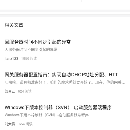
相关文章
因服务器时间不同步引起的异常
因服务器时间不同步引起的异常
jianz123
1956
网关服务器配置指南：实现自动DHCP地址分配、HTTP服务和SSH无密码登录。
哇哈哈，道具都准备好了，咱们的魔术秀就要开始了。现在，你的网关服务器已经魔法满满，自动分配IP，提供网页服务，SSH登录如入无人之境。而整个世界，只会知道效果，不会知道是你在幕后操控一切。这就是真正的数字世界魔法师，随手拈来，手到擒来。
蓝易云
624
Windows下版本控制器（SVN）-启动服务器端程序
Windows下版本控制器（SVN）-启动服务器端程序
刘大猫.
654