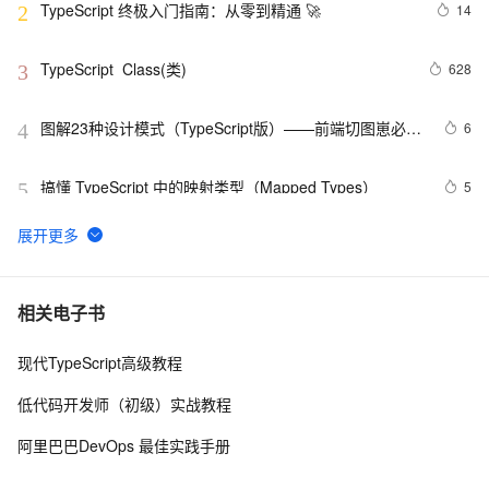
TypeScript 终极入门指南：从零到精通 🚀
14
2
TypeScript  Class(类)
628
3
图解23种设计模式（TypeScript版）——前端切图崽必修
6
4
内功心法
搞懂 TypeScript 中的映射类型（Mapped Types）
5
5
使用React、TypeScript和Ant Design构建现代化前端应
4
6
用
TypeScript Generics(泛型)
576
7
相关电子书
现代TypeScript高级教程
在Vue3.0+ts中如何使用h函数
3
8
低代码开发师（初级）实战教程
JS超集对TypeScript的Map对象以及联合类型的深入实战
5
9
阿里巴巴DevOps 最佳实践手册
typescript5-编译和安装ts代码
4
10