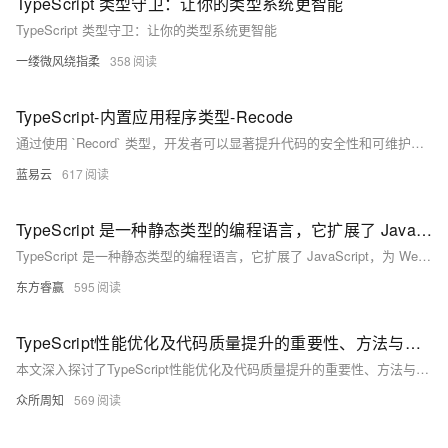
TypeScript 类型守卫：让你的类型系统更智能
TypeScript 类型守卫：让你的类型系统更智能
一缕微风绕指柔
358
TypeScript-内置应用程序类型-Recode
通过使用 `Record` 类型，开发者可以显著提升代码的安全性和可维护性。无论是配置对象、字典结构还是动态表单，`Record` 类型都提供了一个简洁、类型安全的解决方案。
蓝易云
617
TypeScript 是一种静态类型的编程语言，它扩展了 JavaScript，为 Web 开发带来了强大的类型系统、组件化开发支持、与主流框架的无缝集成、大型项目管理能力和提升开发体验等多方面优势
TypeScript 是一种静态类型的编程语言，它扩展了 JavaScript，为 Web 开发带来了强大的类型系统、组件化开发支持、与主流框架的无缝集成、大型项目管理能力和提升开发体验等多方面优势。通过明确的类型定义，TypeScript 能够在编码阶段发现潜在错误，提高代码质量；支持组件的清晰定义与复用，增强代码的可维护性；与 React、Vue 等框架结合，提供更佳的开发体验；适用于大型项目，优化代码结构和性能。随着 Web 技术的发展，TypeScript 的应用前景广阔，将继续引领 Web 开发的新趋势。
东方睿赢
595
TypeScript性能优化及代码质量提升的重要性、方法与策略，包括合理使用类型注解、减少类型断言、优化模块导入导出、遵循编码规范、加强代码注释等
本文深入探讨了TypeScript性能优化及代码质量提升的重要性、方法与策略，包括合理使用类型注解、减少类型断言、优化模块导入导出、遵循编码规范、加强代码注释等，旨在帮助开发者在保证代码质量的同时，实现高效的性能优化，提升用户体验和项目稳定性。
众所周知
569