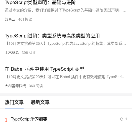
TypeScript类型声明：基础与进阶
通过本文的介绍，我们详细探讨了TypeScript的基础与进阶类型声明。从基本数据类型到复杂的泛型和高级类型，TypeScript提供了丰富的工具来确保代码的类型安全和可维护性。掌握这些类型声明能够帮助开发者编写更加健壮和高效的代码，提高开发效率和代码质量。希望本文能为您在使用TypeScript时提供实用的参考和指导。
蓝易云
461
TypeScript进阶：类型系统与高级类型的应用
【10月更文挑战第25天】TypeScript作为JavaScript的超集，其类型系统是其核心特性之一。本文通过代码示例介绍了TypeScript的基本数据类型、联合类型、交叉类型、泛型和条件类型等高级类型的应用。这些特性不仅提高了代码的可读性和可维护性，还帮助开发者构建更健壮的应用程序。
土木林森
306
在 Babel 插件中使用 TypeScript 类型
【10月更文挑战第23天】可以在 Babel 插件中更有效地使用 TypeScript 类型，提高插件的开发效率和质量，减少潜在的类型错误。同时，也有助于提升代码的可理解性和可维护性，使插件的功能更易于扩展和升级。
大树营养快线
363
热门文章
最新文章
TypeScript学习摘要
1
1