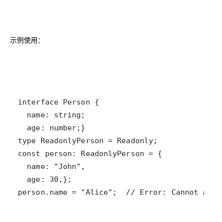
示例使用：
person.name = "Alice";  // Error: Cannot assi