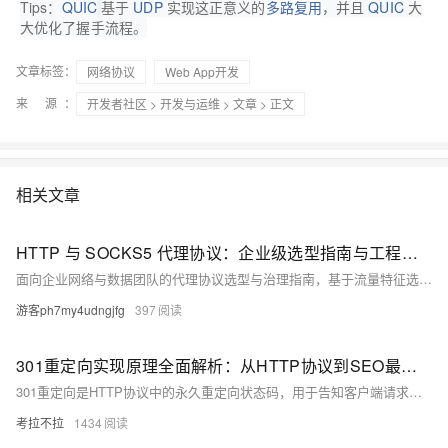
Tips：
QUIC
基于
UDP
实现这正意义的
多路复用
，并且
QUIC
大
大优化了握手流程。
文章标签：
网络协议
Web App开发
来 源：
开发者社区
>
开发与运维
>
文章
> 正文
相关文章
HTTP 与 SOCKS5 代理协议：企业级选型指南与工程化实践
面向企业网络与数据团队的代理协议选型与治理指南，基于流量特征选择HTTP或SOCKS5协议，通过多协议网关统一出站，结合托管网络降低复杂度，实现稳定吞吐、可预测时延与合规落地。
游客ph7my4udngjfg
397
301重定向实现原理全面解析：从HTTP协议到SEO最佳实践
301重定向是HTTP协议中的永久重定向状态码，用于告知客户端请求的资源已永久移至新URL。它在SEO中具有重要作用，能传递页面权重、更新索引并提升用户体验。本文详解其工作原理、服务器配置方法（如Apache、Nginx）、对搜索引擎的影响及最佳实践，帮助实现网站平稳迁移与优化。
考拉不拉
1434