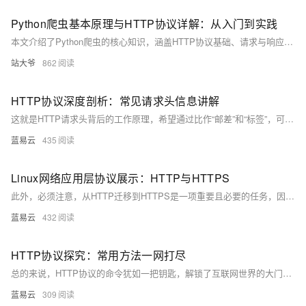
Python爬虫基本原理与HTTP协议详解：从入门到实践
本文介绍了Python爬虫的核心知识，涵盖HTTP协议基础、请求与响应流程、常用库（如requests、BeautifulSoup）、反爬应对策略及实战案例（如爬取豆瓣电影Top250），帮助读者系统掌握数据采集技能。
站大爷
862
HTTP协议深度剖析：常见请求头信息讲解
这就是HTTP请求头背后的工作原理，希望通过比作“邮差”和“标签”，可以让你对这个繁琐技术更有感触，更得心应手。尽管这些信息可能很琐碎，但了解了它们的含义和工作方式，就等于揭开了HTTP协议神秘的面纱，掌控了网络交流的核心。你还等什么，赶快动手尝试一下吧！
蓝易云
435
Linux网络应用层协议展示：HTTP与HTTPS
此外，必须注意，从HTTP迁移到HTTPS是一项重要且必要的任务，因为这不仅关乎用户信息的安全，也有利于你的网站评级和粉丝的信心。在网络世界中，信息的安全就是一切，选择HTTPS，让您的网站更加安全，使您的用户满意，也使您感到满意。
蓝易云
432
HTTP协议探究：常用方法一网打尽
总的来说，HTTP协议的命令犹如一把钥匙，解锁了互联网世界的大门。它是规则，也是工具，了解了它，就等于掌握了互联网的一把通行证。我们每天都在用，也常常无视它，但是只有深刻理解了它，才能更好地运用它。如此，我们的互联网世界旅程就会变得更加顺畅，更加有趣。
蓝易云
309