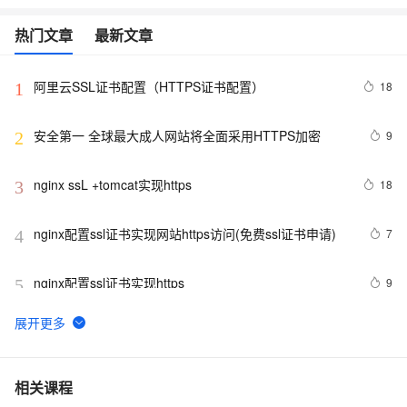
热门文章
最新文章
阿里云SSL证书配置（HTTPS证书配置）
18
1
安全第一 全球最大成人网站将全面采用HTTPS加密
9
2
nginx ssL +tomcat实现https
18
3
nginx配置ssl证书实现网站https访问(免费ssl证书申请)
7
4
nginx配置ssl证书实现https
9
5
企业级Nginx实战-配置Https单向认证、双向认证
3
6
IP地址能否申请HTTPS证书？
29
7
相关课程