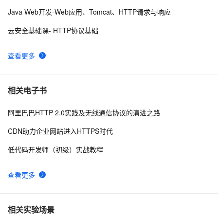
Java Web开发-Web应用、Tomcat、HTTP请求与响应
域名配置https时，请求无响应的解决方法
3
8
云安全基础课- HTTP协议基础
给面试官上一课：HTTPS是先进行TCP三次握手，再进
15
9
行TLS四次握手
查看更多
阿里云申请免费SSL证书https的图文教程
4
10
相关电子书
阿里巴巴HTTP 2.0实践及无线通信协议的演进之路
CDN助力企业网站进入HTTPS时代
低代码开发师（初级）实战教程
查看更多
相关实验场景