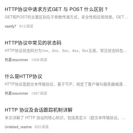
HTTP协议中请求方式GET 与 POST 什么区别 ?
GET和POST的主要区别在于参数传递方式、安全性和应用场景。GET通过URL传递参数，长度受限且安全性较低，适合获取数据；而POST通过请求体传递参数，安全性更高，适合提交数据。
vaelfy7
912
HTTP协议中常见的状态码
HTTP协议状态码分为1xx、2xx、3xx、4xx、5xx五类，常见状态码包括：101（请求已接受）、200（请求成功）、302（重定向）、400（请求错误）、401（未认证）、403（无权限）、404（资源不存在），以及500（服务器错误）、502（网关错误）、503（服务不可用）、504（网关超时）等。
热夏resummer
1006
什么是HTTP协议
HTTP协议是超文本传输协议，基于TCP，规定了客户端与服务器端通信规则，但数据以明文传输，安全性低。HTTPS则通过SSL加密保障数据安全。两者默认端口不同，HTTP为80，HTTPS为443。HTTPS安全性更高，但消耗更多服务器资源。
热夏resummer
1067
HTTP 协议及会话跟踪机制详解
本文详解了 HTTP 协议的核心知识，包括其定义（超文本传输协议，基于 TCP，规定客户端与服务器通信规则）及与 HTTPS 的区别（安全性、端口、资源消耗）。 介绍了 GET 与 POST 请求的差异（参数限制、安全性、应用场景），以及 Restful 风格（通过 URL 定位资源，请求方式决定操作）。列举了常见 HTTP 状态码（如 200 成功、404 资源未找到），对比了转发与重定向的区别（服务器端一次请求 vs 客户端两次请求）。 还阐述了会话跟踪机制：Cookie 基于客户端存储，通过Set-Cookie和Cookie头实现，安全性较低；Session 基于服务端存储，依赖 C
Unfailed_realme
833