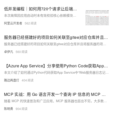
低并发编程｜如何用720个请求让后端服务器瘫痪
本次故障因应用启动时未有效校验核心依赖模块初始化异常，导致后续请求处理中抛出无法捕获的错误，引发线程阻塞，最终耗尽HSF线程池，服务不可用。排查发现类初始化失败且异常未被正确处理，结合线程无限等待问题，确认为依赖初始化异常与流处理中断所致。修复措施包括加强启动校验、捕获Throwable及设置合理超时。总结指出，系统稳定性需从细节入手，防微杜渐，避免连锁故障。
阿里云开发者
562
服务器已经搭建好的项目如何关联至gitee对应仓库并且将服务器的项目代码推送至gitee-优雅草卓伊凡
服务器已经搭建好的项目如何关联至gitee对应仓库并且将服务器的项目代码推送至gitee-优雅草卓伊凡
卓伊凡
560
【Azure App Service】分享使用Python Code获取App Service的服务器日志记录管理配置信息
本文介绍了如何通过Python代码获取App Service中“Web服务器日志记录”的配置状态。借助`azure-mgmt-web` SDK，可通过初始化`WebSiteManagementClient`对象、调用`get_configuration`方法来查看`http_logging_enabled`的值，从而判断日志记录是否启用及存储方式（关闭、存储或文件系统）。示例代码详细展示了实现步骤，并附有执行结果与官方文档参考链接，帮助开发者快速定位和解决问题。
路边两盏灯
404
MCP 实战：用 Go 语言开发一个查询 IP 信息的 MCP 服务器
随着 MCP 的快速普及和广泛应用，MCP 服务器也层出不穷。大多数开发者使用的 MCP 服务器开发库是官方提供的 typescript-sdk，而作为 Go 开发者，我们也可以借助优秀的第三方库去开发 MCP 服务器，例如 ThinkInAIXYZ/go-mcp。 本文将详细介绍如何在 Go 语言中使用 go-mcp 库来开发一个查询 IP 信息的 MCP 服务器。
陈明勇
904