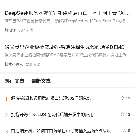
DeepSeek服务器繁忙？拒绝稍后再试！基于阿里云PAI实现0代码一键部署DeepSeek-V3和DeepSeek-R1大模型
阿里云PAI平台支持零代码一键部署DeepSeek-V3和DeepSeek-R1大模型，用户可轻松实现从训练到部署再到推理的全流程。通过PAI Model Gallery，开发者只需简单几步即可完成模型部署，享受高效便捷的AI开发体验。具体步骤包括开通PAI服务、进入控制台选择模型、一键部署并获取调用信息。整个过程无需编写代码，极大简化了模型应用的门槛。
张柏镒
737
通义灵码企业级检索增强-后端注释生成代码场景DEMO
通义灵码企业级检索增强DEMO展示后端注释生成代码场景。通过上传加密算法的标准化写法（英文注释），大模型能够准确推荐企业标准写法，促进内部知识复用，并支持主动干预生成过程，提升代码规范性和一致性。
技术小达人
256
热门文章
最新文章
解决前端H5调用后端接口出现302问题总结
13
1
拥抱开源：NestJS 在现代后端开发中的应用
12
2
前后端分离，如何在前端项目中动态插入后端API基地
5
3