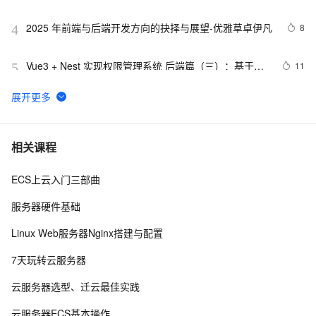
址？（in docker）
2025 年前端与后端开发方向的抉择与展望-优雅草卓伊凡
8
4
Vue3 + Nest 实现权限管理系统 后端篇（三）：基于
11
5
RBAC 权限控制实现
IDEA + 通义灵码 AI 程序员：快速构建 DDD 后端工程模
13
6
板
【测试开发】八、接口测试-后端-模块树列表接口实现，
2
7
相关课程
使用HutoolUtil中TreeUtil快速处理树形结构 
ECS上云入门三部曲
LYNC后端镜像切换导致监控页面无法正常打开
2
8
服务器硬件基础
有关后端使用Springboot导出Excel，前端使用vue实现
2
9
Linux Web服务器Nginx搭建与配置
Excel下载的功能实现
互联网企业助力北京冬奥会：阿里云后端保障，百度AI抢
7
10
7天玩转云服务器
镜，猎豹机器人火到外网……
云服务器选型、迁云最佳实践
云服务器ECS基本操作