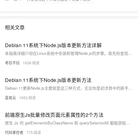
相关文章
Debian 11系统下Node.js版本更新方法详解
本指南详细介绍在Linux系统中安装和管理Node.js的步骤。首先检查现有环境，包括查看当前版本和清除旧版本；接着通过NodeSource仓库安装最新版Node.js并验证安装结果。推荐使用nvm（Node Version Manager）进行多版本管理，便于切换和设置默认版本。同时，提供常见问题解决方法，如权限错误处理和全局模块迁移方案，以及版本回滚操作，确保用户能够灵活应对不同需求。
考拉不拉
1636
Debian 11系统下Node.js版本更新方法
Debian 11更新Node.js主要就是这三种方式，无论你是初涉其中的新手还是找寻挑战的专家，总有一种方式能满足你的需求。现在，你已经是这个
蓝易云
1652
前端原生Js批量修改页面元素属性的2个方法
原生 Js 的 getElementsByClassName 和 querySelectorAll 都能获取批量的页面元素，但是它们之间有些细微的差别，稍不注意，就很容易弄错！
代码掌控者
775