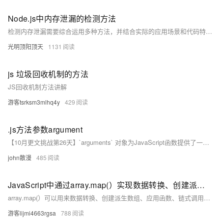
Node.js中内存泄漏的检测方法
检测内存泄漏需要综合运用多种方法，并结合实际的应用场景和代码特点进行分析。及时发现和解决内存泄漏问题，可以提高应用的稳定性和性能，避免潜在的风险和故障。同时，不断学习和掌握内存管理的知识，也是有效预防内存泄漏的重要途径。
光明顶阳顶天
1131
js 垃圾回收机制的方法
JS回收机制方法讲解
游客tsrksm3mlhq4y
429
.js方法参数argument
【10月更文挑战第26天】`arguments` 对象为JavaScript函数提供了一种灵活处理参数的方式，能够满足各种不同的参数传递和处理需求，在实际开发中具有广泛的应用价值。
john散漫
485
JavaScript中通过array.map(）实现数据转换、创建派生数组、异步数据流处理、复杂API请求、DOM操作、搜索和过滤等，array.map(）的使用详解（附实际应用代码）
array.map(）可以用来数据转换、创建派生数组、应用函数、链式调用、异步数据流处理、复杂API请求梳理、提供DOM操作、用来搜索和过滤等，比for好用太多了，主要是写法简单，并且非常直观，并且能提升代码的可读性，也就提升了Long Term代码的可维护性。 只有锻炼思维才能可持续地解决问题，只有思维才是真正值得学习和分享的核心要素。如果这篇博客能给您带来一点帮助，麻烦您点个赞支持一下，还可以收藏起来以备不时之需，有疑问和错误欢迎在评论区指出~
游客lijmi4663rgsa
788