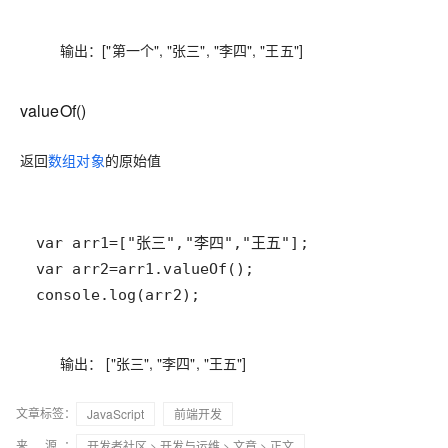
输出：["第一个", "张三", "李四", "王五"]
valueOf()
返回
数组对象
的原始值
console.log(arr2);
输出： ["张三", "李四", "王五"]
文章标签：
JavaScript
前端开发
来 源：
开发者社区
>
开发与运维
>
文章
> 正文