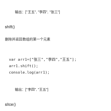
输出：["王五", "李四", "张三"]
shift()
删除并返回数组的第一个元素
console.log(arr1);
输出：["李四", "王五"]
slice()