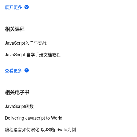
ArcGIS JavaScript在线编辑
606
6
js脚本语言在页面上不执行
462
7
相关课程
JavaScript入门与实战
Visual Studio正式支持jQuery JavaScript程式库
3
8
JavaScript 自学手册文档教程
【Javascript Demo】一个日期下拉菜单的实现
479
9
查看更多
密码强度应用(js)
6
10
相关电子书
JavaScript函数
Delivering Javascript to World
编程语言如何演化-以JS的private为例