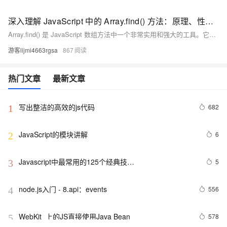
深入理解 JavaScript 中的 Array.find() 方法：原理、性能优势与实用案例详解
Array.find() 是 JavaScript 数组方法中一个非常实用和强大的工具。它不仅提供了简洁的查找操作，还具有性能上的独特优势：返回的引用能够直接影响原数组的数据内容，使得数据更新更加高效。通过各种场景的展示，我们可以看到 Array.find() 在更新、条件查找和嵌套结构查找等场景中的广泛应用。 在实际开发中，掌握 Array.find() 的特性和使用技巧，可以让代码更加简洁高效，特别是在需要直接修改原数据内容的情形。 只有锻炼思维才能可持续地解决问题，只有思维才是真正值得学习和分享的核心要素。如果这篇博客能给您带来一点帮助，麻烦您点个赞支持一
游客lijmi4663rgsa
867
热门文章
最新文章
写出整洁的高效的js代码
682
1
JavaScript的模块讲解
6
2
Javascript中最常用的125个经典技…
5
3
node.js入门 - 8.api：events
556
4
WebKit  上的JS直接使用Java Bean
578
5