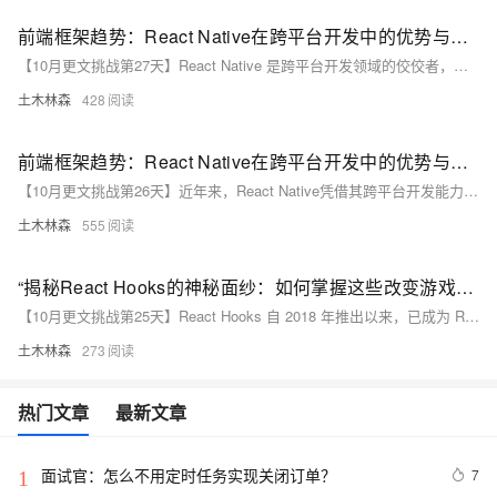
前端框架趋势：React Native在跨平台开发中的优势与挑战
【10月更文挑战第27天】React Native 是跨平台开发领域的佼佼者，凭借其独特的跨平台能力和高效的开发体验，成为许多开发者的首选。本文探讨了 React Native 的优势与挑战，包括跨平台开发能力、原生组件渲染、性能优化及调试复杂性等问题，并通过代码示例展示了其实际应用。
土木林森
428
前端框架趋势：React Native在跨平台开发中的优势与挑战
【10月更文挑战第26天】近年来，React Native凭借其跨平台开发能力在移动应用开发领域迅速崛起。本文将探讨React Native的优势与挑战，并通过示例代码展示其应用实践。React Native允许开发者使用同一套代码库同时构建iOS和Android应用，提高开发效率，降低维护成本。它具备接近原生应用的性能和用户体验，但也面临平台差异、原生功能支持和第三方库兼容性等挑战。
土木林森
555
“揭秘React Hooks的神秘面纱：如何掌握这些改变游戏规则的超能力以打造无敌前端应用”
【10月更文挑战第25天】React Hooks 自 2018 年推出以来，已成为 React 功能组件的重要组成部分。本文全面解析了 React Hooks 的核心概念，包括 `useState` 和 `useEffect` 的使用方法，并提供了最佳实践，如避免过度使用 Hooks、保持 Hooks 调用顺序一致、使用 `useReducer` 管理复杂状态逻辑、自定义 Hooks 封装复用逻辑等，帮助开发者更高效地使用 Hooks，构建健壮且易于维护的 React 应用。
土木林森
273
热门文章
最新文章
面试官：怎么不用定时任务实现关闭订单？
7
1