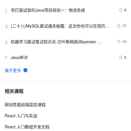
吊打面试官的Java项目经验一：物流系统
8
2
(二十八)MySQL面试通关秘籍：这次你也可以在简历写
17
3
上精通MySQL！
机器学习面试笔试知识点-贝叶斯网络(Bayesian 
10
4
Network) 、马尔科夫(Markov) 和主题模型(T M)1
Java面试
6
5
微软的22道数据结构算法面试题
616
6
揭秘CSS布局神器：vw/vh、rem、%与px大PK，掌握它
5
7
相关课程
们，让你的网页设计秒变高大上，面试难题迎刃而解！
网站性能前端监控课程
架构设计第一讲：架构设计相关面试题汇总
8
8
React 入门与实战
10年Java面试总结：Java程序员面试必备的面试技巧
4
9
React 入门教程开发文档