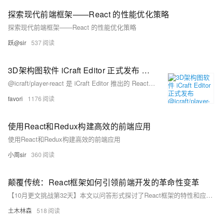
探索现代前端框架——React 的性能优化策略
探索现代前端框架——React 的性能优化策略
跃@sir
537
3D架构图软件 iCraft Editor 正式发布 @icraft/player-react 前端组件, 轻松嵌入3D架构图到您的项目，实现数字孪生
@icraft/player-react 是 iCraft Editor 推出的 React 组件库，旨在简化3D数字孪生场景的前端集成。它支持零配置快速接入、自定义插件、丰富的事件和方法、动画控制及实时数据接入，帮助开发者轻松实现3D场景与React项目的无缝融合。
favori
1176
使用React和Redux构建高效的前端应用
使用React和Redux构建高效的前端应用
小周sir
360
颠覆传统：React框架如何引领前端开发的革命性变革
【10月更文挑战第32天】本文以问答形式探讨了React框架的特性和应用。React是一款由Facebook推出的JavaScript库，以其虚拟DOM机制和组件化设计，成为构建高性能单页面应用的理想选择。文章介绍了如何开始一个React项目、组件化思想的体现、性能优化方法、表单处理及路由实现等内容，帮助开发者更好地理解和使用React。
土木林森
518