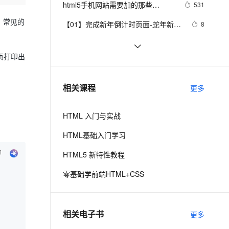
安全
html5手机网站需要加的那些
我要投诉
e-1.1-I2V
Cosyvoice-V3-Flash
531
PolarDB
上云场景组合购
Milvus 弹性伸缩功能新增节
——2.2.1    HTML 文档基本结构
伴
meta/link标签，html5 meta全解
漫剧创作，剧本、分镜、视频高效生成
100%兼容MySQL、PostgreSQL，兼容Oracle，支持集中和分布式
覆盖90%+业务场景，专享组合折扣价
点支持范围
畅自然，细节丰富
高表现力语音合成大模型，语音克隆听感自然
（中）
，常见的
VPN
【01】完成新年倒计时页面-蛇年新年
8
快乐倒计时领取礼物放烟花html代码
ernetes 版 ACK
云聚AI 严选权益
AI 原生数据库服务发布
SSL 证书
Vue 结合html2canvas和jsPDF实现
1
2V
Fun-ASR
优雅草科技央千澈写采用
，一键激活高效办公新体验
理容器应用的 K8s 服务
精选AI产品，从模型到应用全链提效
Agent 数据网关
html页面转pdf 
页打印出
文戏情感细腻自然，动作戏激烈拳拳到肉，实现更强表演能力
支持中英文自由切换，具备更强的噪声鲁棒性
堡垒机
html5+div+CSS+JavaScript-优雅草卓
C#服务器端获取客户端(html)控件值
9
AI 用量加速计划
云原生数据库 PolarDB
伊凡-做一条关于新年的代码分享给你
防火墙
、识别商机，让客服更高效、服务更出色。
IIS MIME类型问题(html5 video 本地
新老同享，达量后返
Agentic Database 发布
3
们-为了C站的分拼一下子
相关课程
更多
打开可以，IIS打开不了)
主机安全
应用
HTML 入门与实战
千问办公
NEW
AI 应用及服务市场
的智能体编程平台
一站式AI生产力平台
HTML基础入门学习
AI 应用
伶鹊
HTML5 新特性教程
企业级人与Agent协作平台，接入和调度多个数字员工
智能客服平台，对话机器人、对话分析、智能外呼
大模型
零基础学前端HTML+CSS
大模型服务平台百炼 - 全妙
自然语言处理
应用创作平台
多模态内容创作工具，已接入 DeepSeek
数据标注
相关电子书
更多
机器学习