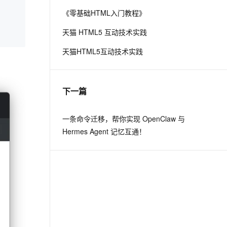
《零基础HTML入门教程》
息提取
与 AI 智能体进行实时音视频通话
天猫 HTML5 互动技术实践
从文本、图片、视频中提取结构化的属性信息
构建支持视频理解的 AI 音视频实时通话应用
天猫HTML5互动技术实践
t.diy 一步搞定创意建站
构建大模型应用的安全防护体系
通过自然语言交互简化开发流程,全栈开发支持
通过阿里云安全产品对 AI 应用进行安全防护
下一篇
一条命令迁移，帮你实现 OpenClaw 与
Hermes Agent 记忆互通！