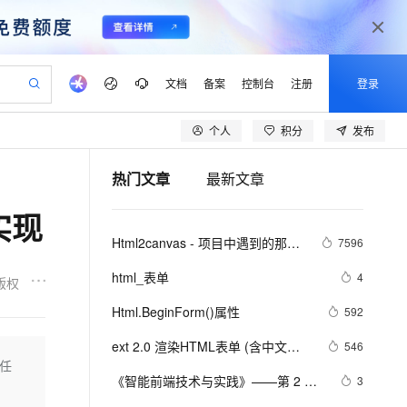
文档
备案
控制台
注册
登录
个人
积分
发布
验
作计划
器
AI 活动
专业服务
服务伙伴合作计划
开发者社区
加入我们
产品动态
服务平台百炼
阿里云 OPC 创新助力计划
热门文章
最新文章
一站式生成采购清单，支持单品或批量购买
io：打造专属 AI 语音助手
S产品伙伴计划（繁花）
峰会
CS
造的大模型服务与应用开发平台
一句话生成原生可编辑精美 PPT 文稿
AI 生产力先锋
Al MaaS 服务伙伴赋能合作
域名
博文
Careers
至高可申请百万元
Qwen3.8-Max 模型上线
实现
开启高性价比 AI 编程新体验
弹性可伸缩的云计算服务
Qwen-Audio-3.0-Realtime 端到端实时语音角色扮演
输入一句话想法, 轻松生成专业的 PPT
先锋实践拓展 AI 生产力的边界
Token 补贴，五大权
计划
海大会
伙伴信用分合作计划
商标
问答
社会招聘
Html2canvas - 项目中遇到的那些
7596
益加速 OPC 成功
eek-V4-Pro
SS
一键部署幻兽帕鲁游戏服务器
飞天发布时刻
HOT
Open Search 向量检索版支
划
备案
电子书
校园招聘
坑点汇总(更新中...)
pSeek-V4-Pro
视频创作，一键激活电商全链路生产力
稳定、安全、高性价比、高性能的云存储服务
一键购买专属联机服务器，轻松开启游戏
所见，即是所愿
持视频检索 Pipeline 功能
更多支持
html_表单
4
版权
划
公司注册
镜像站
视频生成
语音识别与合成
专属 QwenPaw
漫剧工坊：一站式动画创作平台
AI 实训营
HOT
应用身份服务 (IDaaS)
Html.BeginForm()属性
592
合作伙伴培训与认证
划
上云迁移
站生成，高效打造优质广告素材
全接入的云上超级电脑
从聊天伙伴进化为能主动干活的本地数字员工
快速生产连贯的高质量长漫剧
从基础到进阶，Agent 创客手把手教你
OpenClaw 管理能力上线
lScope
我要反馈
e-1.1-T2V
Qwen3-TTS-Flash
ext 2.0 渲染HTML表单 (含中文版
546
查询合作伙伴
n Alibaba Cloud ISV 合作
代维服务
建企业门户网站
10 分钟搭建微信、支付宝小程序
个任
MaxCompute MaxFrame 提
日期选单控件)
畅细腻的高质量视频
离线语音合成大模型，多语言方言自适应，低延迟高稳定
创新加速
《智能前端技术与实践》——第 2 章 
ope
登录合作伙伴管理后台
3
我要建议
站，无忧落地极速上线
以可视化方式快速构建移动和 PC 门户网站
国内短信简单易用，安全可靠，秒级触达，全球覆盖200+国家和地区。
高效部署网站，快速应用到小程序
供自动弹性内存功能
前端开发基础 ——2.2 HTML基础