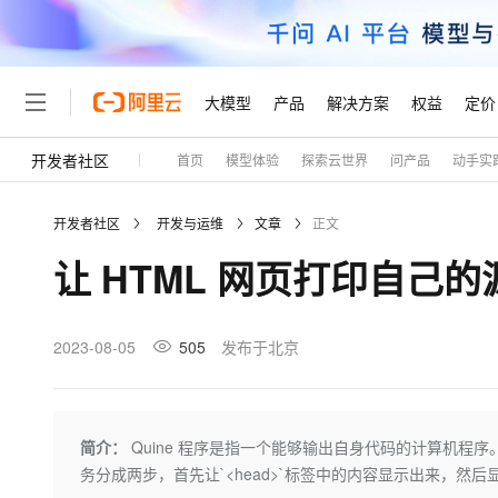
大模型
产品
解决方案
权益
定价
开发者社区
首页
模型体验
探索云世界
问产品
动手实
大模型
产品
解决方案
权益
定价
云市场
伙伴
服务
了解阿里云
精选产品
精选解决方案
普惠上云
产品定价
精选商城
成为销售伙伴
售前咨询
为什么选择阿里云
千问AI平台
开发者社区
开发与运维
文章
正文
了解云产品的定价详情
大模型服务平台百炼
千问办公，解锁你的工作
普惠上云 官方力荐
分销伙伴
在线服务
网站建设
什么是云计算
大
让 HTML 网页打印自己的源代
大模型服务与应用平台
企业级Agent产品，直接
云服务器38元/年起，超
咨询伙伴
多端小程序
技术领先
云上成本管理
售后服务
轻量应用服务器
Agency Agents：拥
官方推荐返现计划
大模型
精选产品
精选解决方案
Salesforce 国际版订阅
稳定可靠
管理和优化成本
推荐新用户得奖励，单订单
销售伙伴合作计划
2023-08-05
505
发布于北京
自助服务
友盟天域
安全合规
人工智能与机器学习
AI
文本生成
云数据库 RDS
HappyHorse 打造一
云工开物
无影生态合作计划
在线服务
观测云
分析师报告
高校专属算力普惠，学生认
计算
互联网应用开发
Qwen3.8-Max
HOT
Salesforce On Alibaba C
工单服务
Tuya 物联网平台阿里云
研究报告与白皮书
人工智能平台 PAI
快速拥有专属 OpenClaw
简介：
Quine 程序是指一个能够输出自身代码的计算机程序
大模
Consulting Partner 合
大数据
容器
智能体时代全能旗舰模型
免费试用
短信专区
一站式AI开发、训练和推
务分成两步，首先让`<head>`标签中的内容显示出来，然
蓝凌 OA
AI 大模型销售与服务生
现代化应用