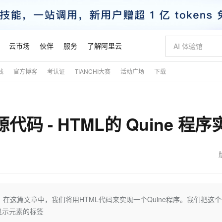
云市场
伙伴
服务
了解阿里云
践
官方博客
考认证
TIANCHI大赛
活动广场
下载
AI 特惠
数据与 API
成为产品伙伴
企业增值服务
最佳实践
价格计算器
AI 场景体
基础软件
产品伙伴合
阿里云认证
市场活动
配置报价
大模型
自助选配和估算价格
新方式
睿译宝，AI翻译排版一步到位
智启 AI 普惠权益
产品生态集成认证中心
企业支持计划
云上春晚
域名与网站
千问官方 MaaS 平台，为开发者和 Agent 而生，新用户赠送 1 亿 + tokens 额度
Qwen Aud
AI Coding
阿里云Maa
2026 阿里云
云服务器 E
为企业打
数据集
Windows
大模型认证
模型
NEW
NEW
码 - HTML的 Quine 程序
交付可用成果
值低价云产品抢先购
上传文档即自动完成翻译和格式还原
至高享 1亿+免费 tokens，加速 Al 应用落地
提供智能易用的域名与建站服务
智能编程，一键
安全可靠、
产品生态伙伴
专家技术服务
云上奥运之旅
弹性计算合作
阿里云中企出
手机三要素
宝塔 Linux
全部认证
价格优势
有专属领域专家
GLM-5.2：长任务时代开源旗舰模型
阿里云 OPC 创新助力计划
千问大模型
即刻拥有 DeepS
AI 电商营销
对象存储 O
大模型
产品生态伙伴工作台
企业增值服务台
云栖战略参考
云存储合作计
云栖大会
身份实名认证
CentOS
训练营
推动算力普惠，释放技术红利
最高返9万
多领域专家智能体,一键组建 AI 虚拟交付团队
快速构建应用程序和网站，即刻迈出上云第一步
至高百万元 Token 补贴，加速一人公司成长
多元化、高性能、安全可靠的大模型服务
真正可用的 1M 上下文,一次完成代码全链路开发
轻松解锁专属 Dee
从图文生成到
云上的中国
数据库合作计
活动全景
短信
Docker
图片和
站式影视创作平台
Hermes Agent，打造自进化智能体
Token Plan 模型订阅计划
数字证书管理服务（原SSL证书）
5 分钟轻松部署
AI 广告创作
无影云电脑
企业成长
NEW
信息公告
看见新力量
云网络合作计
OCR 文字识别
JAVA
证享300元代金券
可视化编排打通从文字构思到成片全链路闭环
全托管，含MySQL、PostgreSQL、SQL Server、MariaDB多引擎
自主进化，持久记忆，越用越聪明
Qwen3.8-Max 首发尝鲜，限时加量 10 倍，夜间低至2折
实现全站HTTPS，呈现可信的WEB访问
图文、视频一
随时随地安
魔搭 Mode
Kimi-K3
HappyHors
NEW
loud
服务实践
官网公告
金融模力时刻
Salesforce O
版
发票查验
全能环境
Claude Code + GStack 打造工程团队
千问办公，限时限量积分加倍
Qoder
低代码高效构
AI 建站
短信服务
。在这篇文章中，我们将用HTML代码来实现一个Quine程序。我们把这
型
NEW
作计划
Kimi 最新旗舰模型，长程编程与推理利器
让文字生成流
计划
创新中心
魔搭 ModelSc
健康状态
理服务
让AI从“聊天伙伴”进化为能干活的“数字员工”
安装技能 GStack，拥有专属 AI 工程团队
你的AI工作搭子，覆盖日常办公高频场景
面向真实软件的智能体编程平台
0 代码专业建
后显示元素的标签
客户案例
天气预报查询
操作系统
态合作计划