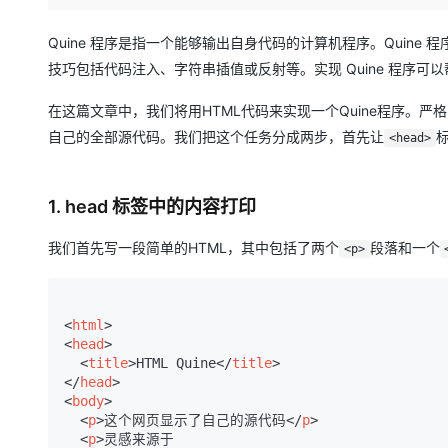
存储
天池大赛
Qwen3.7-Plus
云解析DNS
解决方案免费试用 新老
电子合同
最高领取价值200元试用
能看、能想、能动手的多模
安全
网络与CDN
Quine 程序是指一个能够输出自身代码的计算机程序。Quin
AI 算法大赛
畅捷通
技巧包括代码注入、字符串插值或反射等。实现 Quine 程序
大数据开发治理平台 Data
AI 产品 免费试用
网络
安全
云开发大赛
Qwen3-VL-Plus
Tableau 订阅
1亿+ 大模型 tokens 和 
在这篇文章中，我们将用HTML代码来实现一个Quine程序。严
可观测
入门学习赛
中间件
AI空中课堂在线直播课
自己的全部源代码。我们把这个任务分成两步，首先让
云防火墙
140+云产品 免费试用
<head>
上云与迁云
云原生的云上边界网络安全
产品新客免费试用，最长1
数据库
生态解决方案
大模型服务
企业出海
大模型ACA认证体验
大数据计算
1. head 标签中的内容打印
助力企业全员 AI 认知与能
行业生态解决方案
千问AI平台-Token Plan
政企业务
媒体服务
我们首先写一段简单的HTML，其中包括了两个
段落和一个
<p>
开发者生态解决方案
企业服务与云通信
千问AI平台-模型体验
AI 开发和 AI 应用解决
在线体验全尺寸、多种模态
域名与网站
<
html
>
<
head
>
Happy 系列大模型
<
title
>
HTML Quine
</
title
>
终端用户计算
</
head
>
<
body
>
Serverless
<
p
>
这个网页显示了自己的源代码
</
p
>
<
p
>
灵感来源于

开发工具