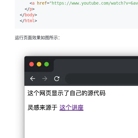
大模型解决方案
<
a
href
=
"https://www.youtube.com/watch?v=6av
</
p
>
迁移与运维管理
</
body
>
快速部署 Dify，高效搭建 
</
html
>
专有云
10 分钟在聊天系统中增加
运行页面效果如图所示：