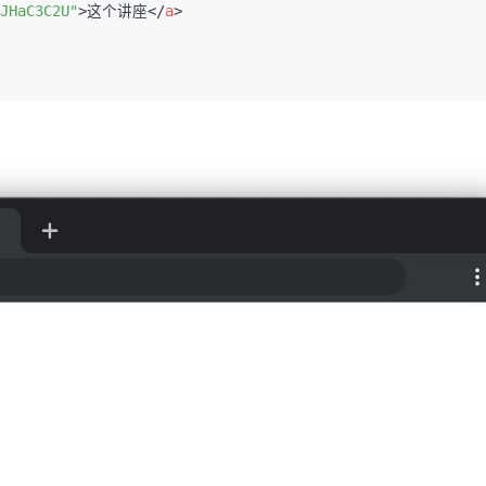
JHaC3C2U"
>
这个讲座
</
a
>
AI 应用
10分钟微调：让0.6B模型媲美235B模
多模态数据信
型
依托云原生高可用架构,实现Dify私有化部署
用1%尺寸在特定领域达到大模型90%以上效果
一个 AI 助手
超强辅助，Bol
即刻拥有 DeepSeek-R1 满血版
在企业官网、通讯软件中为客户提供 AI 客服
多种方案随心选，轻松解锁专属 DeepSeek