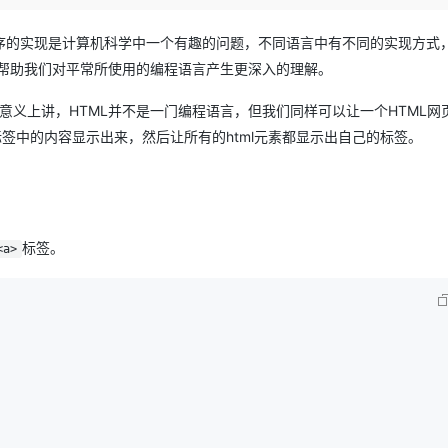
Deepseek-v4-pro
HappyHors
同享
万小智 AI 建站低至 15元/月
Qoder CN
AI 短剧/漫剧
云原生数据库 
快递物流查询
WordPress
成为服务伙
高校合作
点，立即开启云上创新
覆盖公网/内网、递归/权威、移动APP等全场景解析服务
送.CN域名，送备案服务码
基于千问大模型等，支持代码智能生成、研发智能问答
AI助力短剧
态智能体模型
旗舰 MoE 大模型，百万上下文与顶尖推理能力
图生视频，流
e 程序的实现是计算机科学中一个有趣的问题，不同语言中有不同的实现方式
Ubuntu
服务生态伙伴
可以帮助我们对平常所使用的编程语言产生更深入的理解。
云工开物
企业应用
Works
Night Plan 支持 Qwen 3.8-Max
云原生大数据计算服务 MaxCompute
AI 办公
容器服务 Kub
NEW
GLM-5.2
Wan2.7-T
Red Hat
30+ 款产品免费体验
Data Agent 驱动的一站式 Data+AI 开发治理平台
夜间 5 折，Qwen/Meoo/TokenPlan 客户专享
面向分析的企业级SaaS模式云数据仓库
AI智能应用
提供一站式管
科研合作
格意义上讲，HTML并不是一门编程语言，但我们同样可以让一个HTML网
视觉 Coding、空间感知、多模态思考等全面升级
1M上下文，专为长程任务能力而生
ERP
堂（旗舰版）
SUSE
标签中的内容显示出来，然后让所有的html元素都显示出自己的标签。
智能客服
CRM
防护产品
2个月
自动承接线索
建站小程序
OA 办公系统
AI 应用构建
大模型原生
力提升
财税管理
模板建站
Qoder
大模型服务平台百炼-应用模版
HOT
NEW
标签。
<a>
面向真实软件
个人版上线、团队版降价；千问3.8-Max首发发尝鲜
丰富多元化的应用模版和解决方案
400电话
定制建站
万有无界
大模型服务平台百炼-智能体
方案
广告营销
模板小程序
的模型效果
灵活可视化地构建企业级 Agent
定制小程序
秒悟
人工智能平台 PAI
APP 开发
云端极速 AI 
新一代 AI 视频生成模型，深度适配广告营销等场景
AI Native 的算法工程平台，一站式完成建模、训练、推理服务部署
建站系统