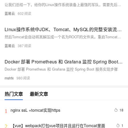
让我们总结一下，给你的Linux操作系统装备上最强的军队，需要先后装备好JDK的弓箭，布置好Tomcat的阵地，再把MySQL的物资原料准备好，最后部署好J2EE攻城车，那就准备好进军吧，你的Linux军团，无人可挡！
蓝易云
602
Linux操作系统中JDK、Tomcat、MySQL的完整安装流程以及J2EE后端接口的部署
然后Tomcat会自动将其解压成一个名为ROOT的文件夹。重启Tomcat，让新“植物”适应新环境。访问http://localhost:8080/yourproject看到你的项目页面，说明“植物”种植成功。
蓝易云
387
Docker 部署 Prometheus 和 Grafana 监控 Spring Boot 服务
Docker 部署 Prometheus 和 Grafana 监控 Spring Boot 服务实现步骤
mshfx
980
热门文章
最新文章
nginx ssL +tomcat实现https
18
1
【vue】webpack打包vue项目并且运行在Tomcat里面
1
2