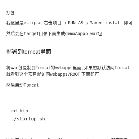
打包
我这里是
, 右击项目 ->
->
即可
eclipse
RUN AS
Maven install
然后会在
目录下面生成
包
target
demoAoppp.war
部署到tomcat里面
将
包复制到
的
里面, 如果想默认访问
war
Tomcat
webapps
Tomcat
就看到这个项目就访问
下面即可
webapps/ROOT
然后启动
Tomcat
./startup.sh