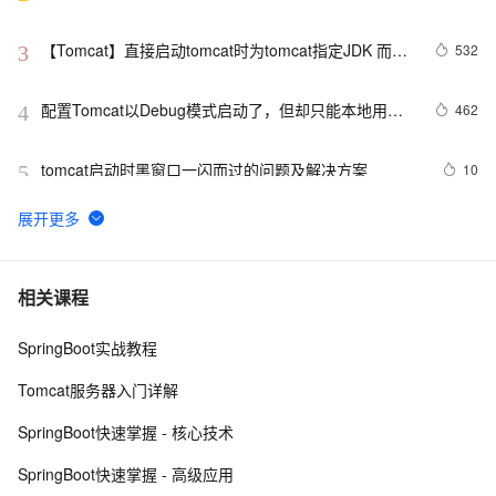
【Tomcat】直接启动tomcat时为tomcat指定JDK 而不
532
3
是读取环境变量中的配置
配置Tomcat以Debug模式启动了，但却只能本地用
462
4
localhost连接调试
tomcat启动时黑窗口一闪而过的问题及解决方案
10
5
拆解Tomcat10: (二) 在Idea中调试最新的Tomcat10源码
11
6
TOMCAT多站点配置
4
7
相关课程
SpringBoot实战教程
Java学习之路005——Tomcat服务器环境搭建、
7
8
JavaWeb项目创建以及IDEA配置Tomcat环境教程
Tomcat服务器入门详解
tomcat如何共享多个web应用会话
537
9
SpringBoot快速掌握 - 核心技术
tomcat 安装配置
606
10
SpringBoot快速掌握 - 高级应用