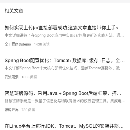
相关文章
如何实现上传jar直接部署成功,这篇文章直接带你上手springboot实现jar包热更新!
本文详细讲解了在Spring Boot应用中实现Jar包热更新的实践方法。通过自定义类加载器（`HotClassLoader`），动态加载和卸载指定目录下的Jar包，结合Spring Bean动态注册机制，使新加载的类能够被Spring容器管理。同时，提供了文件上传接口，方便用户手动触发Jar包更新。文章还强调了安全性、依赖管理和线程安全等注意事项，并给出了测试步骤和总结，帮助开发者高效实现热更新功能，减少服务中断和提升开发效率。
全干程序员demo
1438
Spring Boot配置优化：Tomcat+数据库+缓存+日志，全场景教程
本文详解Spring Boot十大核心配置优化技巧，涵盖Tomcat连接池、数据库连接池、Jackson时区、日志管理、缓存策略、异步线程池等关键配置，结合代码示例与通俗解释，助你轻松掌握高并发场景下的性能调优方法，适用于实际项目落地。
云流雨洄
1838
智慧班牌源码，采用Java + Spring Boot后端框架，搭配Vue2前端技术，支持SaaS云部署
智慧班牌系统是一款基于信息化与物联网技术的校园管理工具，集成电子屏显示、人脸识别及数据交互功能，实现班级信息展示、智能考勤与家校互通。系统采用Java + Spring Boot后端框架，搭配Vue2前端技术，支持SaaS云部署与私有化定制。核心功能涵盖信息发布、考勤管理、教务处理及数据分析，助力校园文化建设与教学优化。其综合性和可扩展性有效打破数据孤岛，提升交互体验并降低管理成本，适用于日常教学、考试管理和应急场景，为智慧校园建设提供全面解决方案。
源码世界
780
在Linux平台上进行JDK、Tomcat、MySQL的安装并部署后端项目