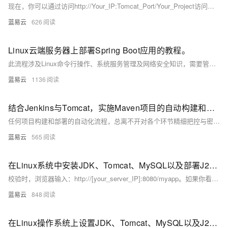
现在，你可以通过访问http://Your_IP:Tomcat_Port/Your_Project访问你的项目了。如果一切顺利，你将看到那绚烂的胜利之光照耀在你的项目之上！
蓝易云
626
Linux云端服务器上部署Spring Boot应用的教程。
此流程涉及Linux命令行操作、系统服务管理及网络安全知识，需要管理员权限以进行配置和服务管理。务必在一个测试环境中验证所有步骤，确保一切配置正确无误后，再将应用部署到生产环境中。也可以使用如Ansible、Chef等配置管理工具来自动化部署过程，提升效率和可靠性。
蓝易云
1136
结合Jenkins与Tomcat，实施Maven项目的自动构建和部署流程。
任何项目构建和部署的自动化流程，总离不开对各个环节精细把控与密切配合。涉及到源代码管理、构建工具、持续集成服务器以及最终的运行时环境的协调。通过上述简洁实用的步骤，可以实现Maven项目从源代码到运行状态的无缝过渡，进而提升软件开发的效率与质量。
蓝易云
565
在Linux系统中安装JDK、Tomcat、MySQL以及部署J2EE后端接口
校验时，浏览器输入：http://[your_server_IP]:8080/myapp。如果你看到你的应用的欢迎页面，恭喜你，一切都已就绪。
蓝易云
848
在Linux操作系统上设置JDK、Tomcat、MySQL以及J2EE后端接口的部署步骤