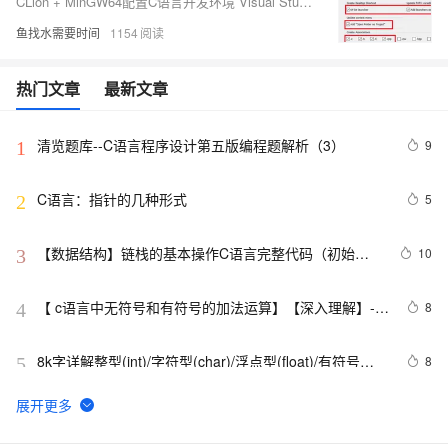
CLion + MinGW64配置C语言开发环境 Visual Studio安装
鱼找水需要时间
1154
热门文章
最新文章
清览题库--C语言程序设计第五版编程题解析（3）
9
1
C语言：指针的几种形式
5
2
【数据结构】链栈的基本操作C语言完整代码（初始
10
3
化，判栈空，入栈，出栈，取栈顶元素，求栈长）
【 c语言中无符号和有符号的加法运算】【深入理解】--
8
4
【sky原创】
8k字详解整型(int)/字符型(char)/浮点型(float)/有符号
8
5
(signed)/无符号(unsigned)数据在内存中的存储【程序员
内功修炼/C语言】
C语言项目参考解答：全正整数后再计算
8
6