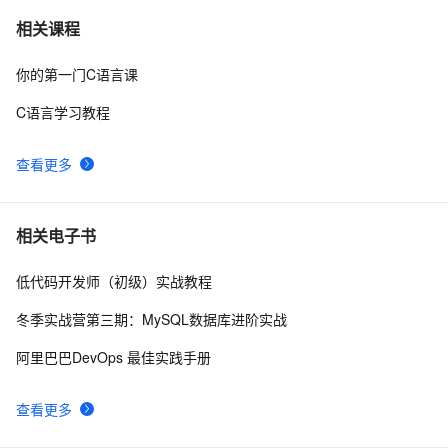
C语言：typedef 和 define 有什么区别
9
7
相关课程
你的第一门C语言课
《C语言及程序设计》实践项目——输出小星星
5
8
C语言学习教程
选择使用c语言编写的phalcon框架
1
9
查看更多
C与C++《精通Unix下C语言与项目实践》读书笔记（8）
3
10
相关电子书
低代码开发师（初级）实战教程
冬季实战营第三期：MySQL数据库进阶实战
阿里巴巴DevOps 最佳实践手册
查看更多