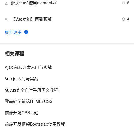
解决vue3使用element-ui
6
4
【Vue功能】回到顶部
4
5
Ant Design Vue中TreeSelect详解
7
6
【入门毕设项目】基于 Vue 的医院门诊预约挂号系统
13
7
相关课程
（一）
Ajax 前端开发入门与实战
Vue Router 4.0 正式发布！焕然一新。
13
8
Vue.js 入门与实战
vue3源码解析 --- 组件渲染：vnode 到真实 DOM 是如何
3
9
Vue.js完全自学手册图文教程
转变的
Vue 结合html2canvas和jsPDF实现html页面转pdf 
2
10
零基础学前端HTML+CSS
前端开发CSS基础
前端开发框架Bootstrap使用教程