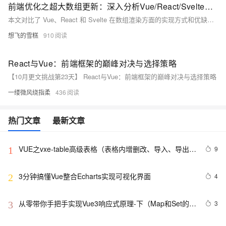
前端优化之超大数组更新：深入分析Vue/React/Svelte的更新渲染策略
本文对比了 Vue、React 和 Svelte 在数组渲染方面的实现方式和优缺点，探讨了它们与直接操作 DOM 的差异及 Web Components 的实现方式。Vue 通过响应式系统自动管理数据变化，React 利用虚拟 DOM 和 `diffing` 算法优化更新，Svelte 通过编译时优化提升性能。文章还介绍了数组更新的优化策略，如使用 `key`、分片渲染、虚拟滚动等，帮助开发者在处理大型数组时提升性能。总结指出，选择合适的框架应根据项目复杂度和性能需求来决定。
想飞的雪糕
910
React与Vue：前端框架的巅峰对决与选择策略
【10月更文挑战第23天】 React与Vue：前端框架的巅峰对决与选择策略
一缕微风绕指柔
436
热门文章
最新文章
VUE之vxe-table高级表格（表格内增删改、导入、导出、
9
1
自定义打印、列设置隐藏显示等）用法
3分钟搞懂Vue整合Echarts实现可视化界面
4
2
从零带你手把手实现Vue3响应式原理-下（Map和Set的处
3
3
理）