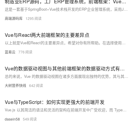
制造业ERP源码，工厂ERP管理系统，前端框架：Vue，后端框架：SpringBoot
这是一套基于SpringBoot+Vue技术栈开发的ERP企业管理系统，采用Java语言与vscode工具。系统涵盖采购/销售、出入库、生产、品质管理等功能，整合客户与供应商数据，支持在线协同和业务全流程管控。同时提供主数据管理、权限控制、工作流审批、报表自定义及打印、在线报表开发和自定义表单功能，助力企业实现高效自动化管理，并通过UniAPP实现移动端支持，满足多场景应用需求。
高端源码库
1295
Vue与React两大前端框架的主要差异点
以上就是Vue和React的主要差异点，希望对你有所帮助。在选择使用哪一个框架时，需要根据项目的具体需求和团队的技术栈来决定。
蓝易云
776
Vue的数据驱动视图与其他前端框架的数据驱动方式有何不同？
总的来说，Vue 的数据驱动视图在诸多方面展现出独特的优势，其与其他前端框架的数据驱动方式的不同之处主要体现在绑定方式、性能表现、触发机制、组件化结合、灵活性、语法表达以及与后端数据交互等方面。这些差异使得 Vue 在前端开发领域具有独特的地位和价值。
大树营养快线
642
Vue与TypeScript：如何实现更强大的前端开发
Vue.js 以其简洁的语法和灵活的架构在前端开发中广受欢迎，而 TypeScript 作为一种静态类型语言，为 JavaScript 提供了强大的类型系统和编译时检查。将 Vue.js 与 TypeScript 结合使用，不仅可以提升代码的可维护性和可扩展性，还能减少运行时错误，提高开发效率。本文将介绍如何在 Vue.js 项目中使用 TypeScript，并通过一些代码示例展示其强大功能。
dasein58
549