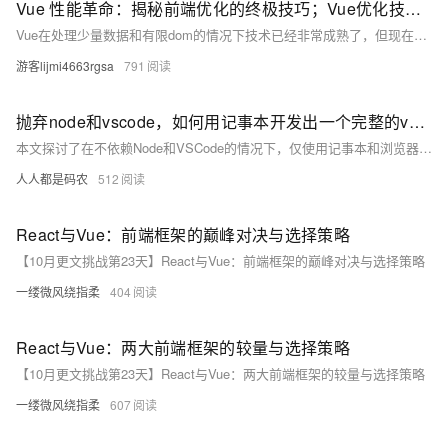
Vue 性能革命：揭秘前端优化的终极技巧；Vue优化技巧，解决Vue项目卡顿问题
Vue在处理少量数据和有限dom的情况下技术已经非常成熟了，但现在随着AI时代的到来，海量数据场景会越来越多，Vue优化技巧也是必备技能。 博客不应该只有代码和解决方案，重点应该在于给出解决方案的同时分享思维模式，只有思维才能可持续地解决问题，只有思维才是真正值得学习和分享的核心要素。如果这篇博客能给您带来一点帮助，麻烦您点个赞支持一下，还可以收藏起来以备不时之需，有疑问和错误欢迎在评论区指出~
游客lijmi4663rgsa
791
抛弃node和vscode，如何用记事本开发出一个完整的vue前端项目
本文探讨了在不依赖Node和VSCode的情况下，仅使用记事本和浏览器开发一个完整的Vue3前端项目的方法。通过CDN引入Vue、Vue Router、Element-UI等库，直接编写HTML文件实现页面功能，展示了前端开发的本质是生成HTML。虽然日常开发离不开现代工具，但掌握这种基础方法有助于快速实现想法或应对特殊环境限制。文章还介绍了如何用Node简单部署HTML文件到服务器，提供了一种高效、轻量的开发思路。
人人都是码农
512
React与Vue：前端框架的巅峰对决与选择策略
【10月更文挑战第23天】React与Vue：前端框架的巅峰对决与选择策略
一缕微风绕指柔
404
React与Vue：两大前端框架的较量与选择策略
【10月更文挑战第23天】React与Vue：两大前端框架的较量与选择策略
一缕微风绕指柔
607